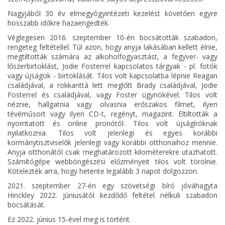
Nagyjából 30 év elmegyógyintézeti kezelést követően egyre
hosszabb időkre hazaengedték.
Véglegesen 2016. szeptember 10-én bocsátották szabadon,
rengeteg feltétellel. Túl azon, hogy anyja lakásában kellett élnie,
megtiltották számára az alkoholfogyasztást, a fegyver- vagy
lőszerbirtoklást, Jodie Fosterrel kapcsolatos tárgyak - pl. fotók
vagy újságok - birtoklását. Tilos volt kapcsolatba lépnie Reagan
családjával, a rokkanttá lett meglőtt Brady családjával, Jodie
Fosterrel és családjával, vagy Foster ügynökével. Tilos volt
néznie, hallgatnia vagy olvasnia erőszakos filmet, ilyen
tévéműsort vagy ilyen CD-t, regényt, magazint. Eltiltották a
nyomtatott és online pronótól. Tilos volt újságíróknak
nyilatkoznia. Tilos volt jelenlegi és egyes korábbi
kormánytisztviselők jelenlegi vagy korábbi otthonaihoz mennie.
Anyja otthonától csak meghatározott kilométerekre utazhatott.
Számítógépe webböngészési előzményeit tilos volt törölnie.
Kötelezték arra, hogy hetente legalább 3 napot dolgozzon.
2021. szeptember 27-én egy szövetségi bíró jóváhagyta
Hinckley 2022. júniusától kezdődő feltétel nélküli szabadon
bocsátását.
Ez 2022. június 15-ével meg is történt.