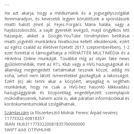
---
Ha azt akarja, hogy a médiumaink és a jogsegélyszolgálat
fennmaradjon, és kevesebb legyen körülöttünk a spórolásunk
miatti halott (mint pl. Fejes-Forgács Mária halála, vagy a
hajdúszoboszlói, a saját gyerekét kivégző, majd öngyilkos lett
házaspár, akiket a Google-YouTube törvénytelen betiltásai
miatti jogvédő munkánkra hivatkozva kellett elküldenünk, ezért
az egész család az életével fizetett 2017. szeptemberében), 1-2
ezer forinttal is támogathatja a HÍRHÁTTÉR MULTIMÉDIA és a
HírAréna Online munkáját. Továbbá míg az olyan fake news
gyűlöletmédiák, mint az RTL Klub vagy a HVG hazugságokat és
államilag megengedett tartalmakat tesznek közzé, addig mi
soha, sehol nem látott ismeretekkel gazdagítjuk a lakosságot.
Ezért (is) aki tenni akar a közjóért, anyagilag is segítheti
munkánkat, hogy ne csak a HVG-hez hasonló klikkvadász
hazugsággyárak és központilag engedélyezett szennylapok
működhessenek, hanem azok is, akik páratlan információkkal és
kordokumentumokkal szolgálhatnak.
Számlaszám
(a főszerkesztő Molnár Ferenc Árpád nevére):
11773322-00818357
IBAN: HU63117733220081835700000000
SWIFT-kód: OTPVHUHB