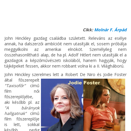
Cikk:
Molnár F. Árpád
John Hinckley gazdag családba született. Releváns az esélye
annak, ha dalszerzői ambícióit nem utasítják el, sosem próbálja
meggyilkolni az amerikai elnököt. Személyileg nem
összehasonlítható alap, de ha pl. Adolf Hitlert nem utasítják el a
gazdagok a képzőművészeti iskolából, hanem hagyják, hogy
tájképeket fessen, akkor nem robbant volna ki a II. Világháború.
John Hinckley szerelmes lett a Robert De Niro és
Jodie Foster
által főszerepelt
"Taxisofőr"
című
film női
főszereplőjébe,
aki később pl. az
"A bárányok
hallgatnak"
című
film főszereplője
is lett, sokkal
később pedig