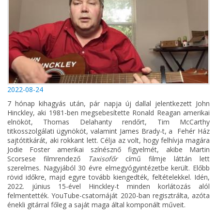
2022-08-24
7 hónap kihagyás után, pár napja új dallal jelentkezett John
Hinckley, aki 1981-ben megsebesítette Ronald Reagan amerikai
elnököt, Thomas Delahanty rendőrt, Tim McCarthy
titkosszolgálati ügynököt, valamint James Brady-t, a Fehér Ház
sajtótitkárát, aki rokkant lett. Célja az volt, hogy felhívja magára
Jodie Foster amerikai színésznő figyelmét, akibe Martin
Scorsese filmrendező
Taxisofőr
című filmje láttán lett
szerelmes. Nagyjából 30 évre elmegyógyintézetbe került. Előbb
rövid időkre, majd egyre tovább kiengedték, feltételekkel. Idén,
2022. június 15-ével Hinckley-t minden korlátozás alól
felmentették. YouTube-csatornáját 2020-ban regisztrálta, azóta
énekli gitárral főleg a saját maga által komponált műveit.