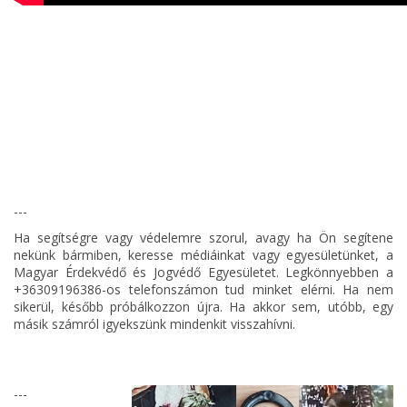
---
Ha segítségre vagy védelemre szorul, avagy ha Ön segítene
nekünk bármiben, keresse médiáinkat vagy egyesületünket, a
Magyar Érdekvédő és Jogvédő Egyesületet. Legkönnyebben a
+36309196386-os telefonszámon tud minket elérni. Ha nem
sikerül, később próbálkozzon újra. Ha akkor sem, utóbb, egy
másik számról igyekszünk mindenkit visszahívni.
---