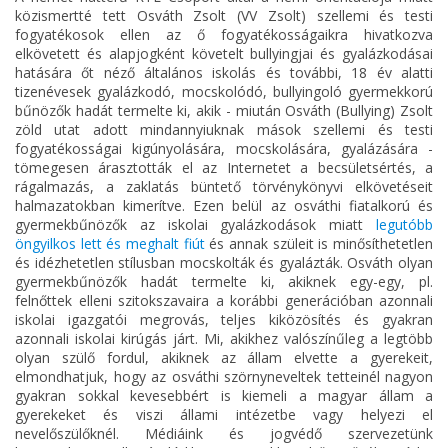
közismertté tett Osváth Zsolt (VV Zsolt) szellemi és testi
fogyatékosok ellen az ő fogyatékosságaikra hivatkozva
elkövetett és alapjogként követelt bullyingjai és gyalázkodásai
hatására őt néző általános iskolás és további, 18 év alatti
tizenévesek gyalázkodó, mocskolódó, bullyingoló gyermekkorú
bűnözők hadát termelte ki, akik - miután Osváth (Bullying) Zsolt
zöld utat adott mindannyiuknak mások szellemi és testi
fogyatékosságai kigúnyolására, mocskolására, gyalázására -
tömegesen árasztották el az Internetet a becsületsértés, a
rágalmazás, a zaklatás büntető törvénykönyvi elkövetéseit
halmazatokban kimerítve. Ezen belül az osváthi fiatalkorú és
gyermekbűnözők az iskolai gyalázkodások miatt
legutóbb
öngyilkos lett és meghalt fiút
és annak szüleit is minősíthetetlen
és idézhetetlen stílusban mocskolták és gyalázták. Osváth olyan
gyermekbűnözők hadát termelte ki, akiknek egy-egy, pl.
felnőttek elleni szitokszavaira a korábbi generációban azonnali
iskolai igazgatói megrovás, teljes kiközösítés és gyakran
azonnali iskolai kirúgás járt. Mi, akikhez valószínűleg a legtöbb
olyan szülő fordul, akiknek az állam elvette a gyerekeit,
elmondhatjuk, hogy az osváthi szörnyneveltek tetteinél nagyon
gyakran sokkal kevesebbért is kiemeli a magyar állam a
gyerekeket és viszi állami intézetbe vagy helyezi el
nevelőszülőknél. Médiáink és jogvédő szervezetünk