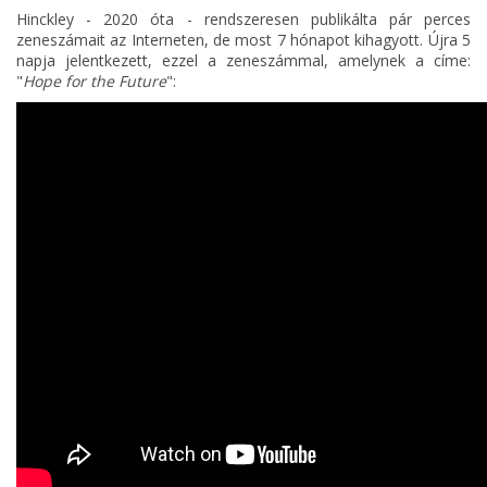
Hinckley - 2020 óta - rendszeresen publikálta pár perces
zeneszámait az Interneten, de most 7 hónapot kihagyott. Újra 5
napja jelentkezett, ezzel a zeneszámmal, amelynek a címe:
"
Hope for the Future
":