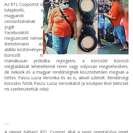
Az RTL Csoportot is
tulajdonló, a
magyarok
cenzúrázásának
jogát a
Facebooktól
megszerzett német
Bertelsmann az
alábbi köztörvényes
bűnözőt is
mániákusan próbálta rejtegetni, a körözött bűnöző
megtalálását lehetetlenné tenni vagy súlyosan megnehezíteni,
de nekünk és a magyar rendőrségnek köszönhetően megvan a
tettes: Pascu Lucia Veronika és az is, akivel üzletelt. Rendőrségi
körözési fotók Pascu Lucia Veronikáról (a középen lévő bilincset
mi szerkesztettük oda):
---
A német hátterű RTL Csoport által a nemi orientációja miatt