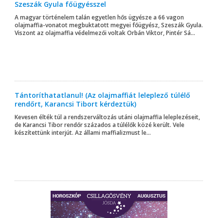
Szeszák Gyula főügyésszel
A magyar történelem talán egyetlen hős ügyésze a 66 vagon
olajmaffia-vonatot megbuktatott megyei főügyész, Szeszák Gyula.
Viszont az olajmaffia védelmezői voltak Orbán Viktor, Pintér Sá...
Tántoríthatatlanul! (Az olajmaffiát leleplező túlélő
rendőrt, Karancsi Tibort kérdeztük)
Kevesen élték túl a rendszerváltozás utáni olajmaffia leleplezéseit,
de Karancsi Tibor rendőr százados a túlélők közé került. Vele
készítettünk interjút. Az állami maffializmust le...