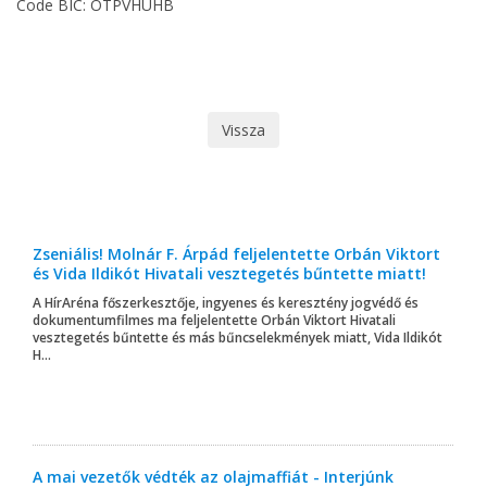
Code BIC: OTPVHUHB
Vissza
Zseniális! Molnár F. Árpád feljelentette Orbán Viktort
és Vida Ildikót Hivatali vesztegetés bűntette miatt!
A HírAréna főszerkesztője, ingyenes és keresztény jogvédő és
dokumentumfilmes ma feljelentette Orbán Viktort Hivatali
vesztegetés bűntette és más bűncselekmények miatt, Vida Ildikót
H...
A mai vezetők védték az olajmaffiát - Interjúnk