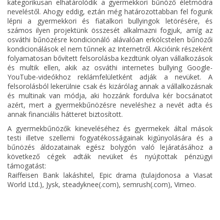
kategorikusan elhatárolódik a gyermekkori bűnöző életmódra
neveléstől. Ahogy eddig, eztán még határozottabban fel fogunk
lépni a gyermekkori és fiatalkori bullyingok letörésére, és
számos ilyen projektünk összesét alkalmazni fogjuk, amíg az
osváthi bűnözésre kondicionáló alávalóan erkölcstelen bűnözői
kondicionálások el nem tűnnek az Internetről. Akcióink részeként
folyamatosan bővített felsorolásba kezdtünk olyan vállalkozások
és multik ellen, akik az osváthi internetes bullying Google-
YouTube-videókhoz reklámfelületként adják a nevüket. A
felsorolásból lekerülnie csak és kizárólag annak a vállalkozásnak
és multinak van módja, aki hozzánk fordulva kér bocsánatot
azért, mert a gyermekbűnözésre neveléshez a nevét adta és
annak financiális hátteret biztosított.
A gyermekbűnözők kineveléséhez és gyermekek által mások
testi illetve szellemi fogyatékosságainak kigúnyolására és a
bűnözés áldozatainak egész bolygón való lejáratásához a
következő cégek adták nevüket és nyújtottak pénzügyi
támogatást:
Raiffeisen Bank lakáshitel, Epic drama (tulajdonosa a Viasat
World Ltd.), Jysk, steadyknee(.com), semrush(.com), Vimeo.