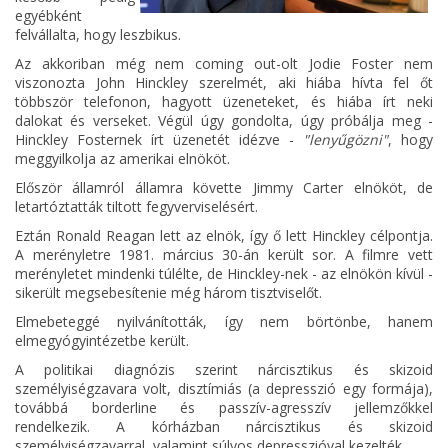
egyébként
felvállalta, hogy leszbikus.
Az akkoriban még nem coming out-olt Jodie Foster nem
viszonozta John Hinckley szerelmét, aki hiába hívta fel őt
többször telefonon, hagyott üzeneteket, és hiába írt neki
dalokat és verseket. Végül úgy gondolta, úgy próbálja meg -
Hinckley Fosternek írt üzenetét idézve -
"lenyűgözni"
, hogy
meggyilkolja az amerikai elnököt.
Először államról államra követte Jimmy Carter elnököt, de
letartóztatták tiltott fegyverviselésért.
Eztán Ronald Reagan lett az elnök, így ő lett Hinckley célpontja.
A merényletre 1981. március 30-án került sor. A filmre vett
merényletet mindenki túlélte, de Hinckley-nek - az elnökön kívül -
sikerült megsebesítenie még három tisztviselőt.
Elmebeteggé nyilvánították, így nem börtönbe, hanem
elmegyógyintézetbe került.
A politikai diagnózis szerint nárcisztikus és skizoid
személyiségzavara volt, disztímiás (a depresszió egy formája),
továbbá borderline és passzív-agresszív jellemzőkkel
rendelkezik. A kórházban nárcisztikus és skizoid
személyiségzavarral, valamint súlyos depresszióval kezelték.