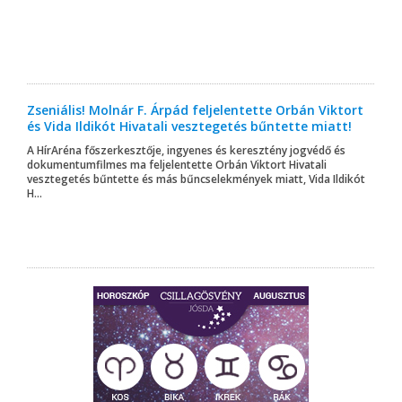
Zseniális! Molnár F. Árpád feljelentette Orbán Viktort
és Vida Ildikót Hivatali vesztegetés bűntette miatt!
A HírAréna főszerkesztője, ingyenes és keresztény jogvédő és
dokumentumfilmes ma feljelentette Orbán Viktort Hivatali
vesztegetés bűntette és más bűncselekmények miatt, Vida Ildikót
H...