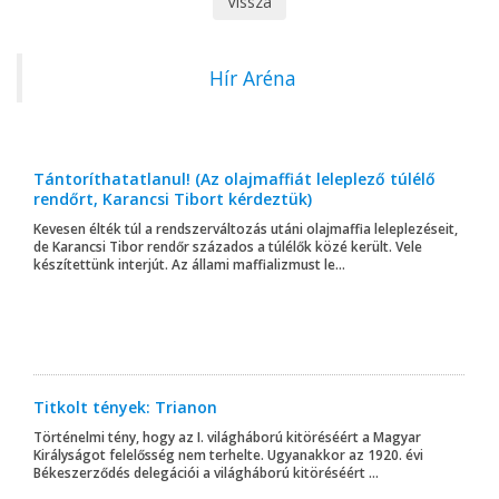
Vissza
Hír Aréna
Tántoríthatatlanul! (Az olajmaffiát leleplező túlélő
rendőrt, Karancsi Tibort kérdeztük)
Kevesen élték túl a rendszerváltozás utáni olajmaffia leleplezéseit,
de Karancsi Tibor rendőr százados a túlélők közé került. Vele
készítettünk interjút. Az állami maffializmust le...
Titkolt tények: Trianon
Történelmi tény, hogy az I. világháború kitöréséért a Magyar
Királyságot felelősség nem terhelte. Ugyanakkor az 1920. évi
Békeszerződés delegációi a világháború kitöréséért ...