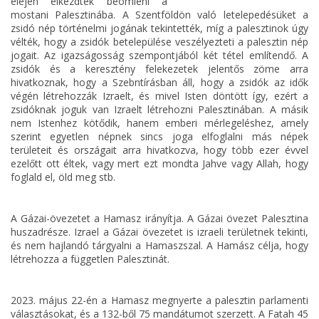
elején elkezdtek beömleni a
mostani Palesztinába. A Szentföldön való letelepedésüket a
zsidó nép történelmi jogának tekintették, míg a palesztinok úgy
vélték, hogy a zsidók betelepülése veszélyezteti a palesztin nép
jogait. Az igazságosság szempontjából két tétel említendő. A
zsidók és a keresztény felekezetek jelentős zöme arra
hivatkoznak, hogy a Szebntírásban áll, hogy a zsidók az idők
végén létrehozzák Izraelt, és mivel Isten döntött így, ezért a
zsidóknak joguk van Izraelt létrehozni Palesztinában. A másik
nem Istenhez kötődik, hanem emberi mérlegeléshez, amely
szerint egyetlen népnek sincs joga elfoglalni más népek
területeit és országait arra hivatkozva, hogy több ezer évvel
ezelőtt ott éltek, vagy mert ezt mondta Jahve vagy Allah, hogy
foglald el, öld meg stb.
A Gázai-övezetet a Hamasz irányítja. A Gázai övezet Palesztina
huszadrésze. Izrael a Gázai övezetet is izraeli területnek tekinti,
és nem hajlandó tárgyalni a Hamaszszal. A Hamász célja, hogy
létrehozza a független Palesztinát.
2023. május 22-én a Hamasz megnyerte a palesztin parlamenti
választásokat, és a 132-ből 75 mandátumot szerzett. A Fatah 45