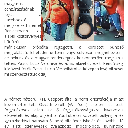
magyarok
cenzúrázásának
jogát a
Facebooktól
megszerzett német
Bertelsmann az
alábbi köztörvényes
bűnözőt is
mániákusan próbálta rejtegetni, a körözött bűnöző
megtalálását lehetetlenné tenni vagy súlyosan megnehezíteni,
de nekünk és a magyar rendőrségnek köszönhetően megvan a
tettes: Pascu Lucia Veronika és az is, akivel üzletelt. Rendőrségi
körözési fotók Pascu Lucia Veronikáról (a középen lévő bilincset
mi szerkesztettük oda):
---
A német hátterű RTL Csoport által a nemi orientációja miatt
közismertté tett Osváth Zsolt (VV Zsolt) szellemi és testi
fogyatékosok ellen az ő fogyatékosságaikra hivatkozva
elkövetett és alapjogként a YouTube-on követelt bullyingjai és
gyalázkodásai hatására őt néző általános iskolás és további, 18
év alatti tizenévesek gyalázkodó, mocskolódó, bullyingoló