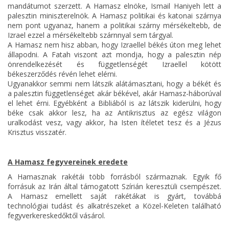
mandátumot szerzett. A Hamasz elnöke, Ismail Haniyeh lett a
palesztin miniszterelnök. A Hamasz politikai és katonai szárnya
nem pont ugyanaz, hanem a politikai szárny mérsékeltebb, de
Izrael ezzel a mérsékeltebb szárnnyal sem tárgyal.
A Hamasz nem hisz abban, hogy Izraellel békés úton meg lehet
állapodni. A Fatah viszont azt mondja, hogy a palesztin nép
önrendelkezését és függetlenségét Izraellel kötött
békeszerződés révén lehet elérni.
Ugyanakkor semmi nem látszik alátámasztani, hogy a békét és
a palesztin függetlenséget akár békével, akár Hamasz-háborúval
el lehet érni. Egyébként a Bibliából is az látszik kiderülni, hogy
béke csak akkor lesz, ha az Antikrisztus az egész világon
uralkodást vesz, vagy akkor, ha Isten ítéletet tesz és a Jézus
Krisztus visszatér.
A Hamasz fegyvereinek eredete
A Hamasznak rakétái több forrásból származnak. Egyik fő
forrásuk az Irán által támogatott Szírián keresztüli csempészet.
A Hamasz emellett saját rakétákat is gyárt, továbbá
technológiai tudást és alkatrészeket a Közel-Keleten található
fegyverkereskedőktől vásárol.