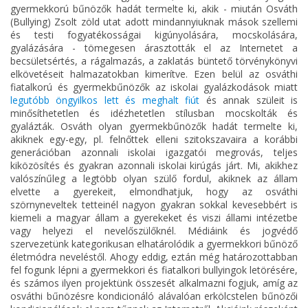
gyermekkorú bűnözők hadát termelte ki, akik - miután Osváth
(Bullying) Zsolt zöld utat adott mindannyiuknak mások szellemi
és testi fogyatékosságai kigúnyolására, mocskolására,
gyalázására - tömegesen árasztották el az Internetet a
becsületsértés, a rágalmazás, a zaklatás büntető törvénykönyvi
elkövetéseit halmazatokban kimerítve. Ezen belül az osváthi
fiatalkorú és gyermekbűnözők az iskolai gyalázkodások miatt
legutóbb öngyilkos lett és meghalt fiút
és annak szüleit is
minősíthetetlen és idézhetetlen stílusban mocskolták és
gyalázták. Osváth olyan gyermekbűnözők hadát termelte ki,
akiknek egy-egy, pl. felnőttek elleni szitokszavaira a korábbi
generációban azonnali iskolai igazgatói megrovás, teljes
kiközösítés és gyakran azonnali iskolai kirúgás járt. Mi, akikhez
valószínűleg a legtöbb olyan szülő fordul, akiknek az állam
elvette a gyerekeit, elmondhatjuk, hogy az osváthi
szörnyneveltek tetteinél nagyon gyakran sokkal kevesebbért is
kiemeli a magyar állam a gyerekeket és viszi állami intézetbe
vagy helyezi el nevelőszülőknél. Médiáink és jogvédő
szervezetünk kategorikusan elhatárolódik a gyermekkori bűnöző
életmódra neveléstől. Ahogy eddig, eztán még határozottabban
fel fogunk lépni a gyermekkori és fiatalkori bullyingok letörésére,
és számos ilyen projektünk összesét alkalmazni fogjuk, amíg az
osváthi bűnözésre kondicionáló alávalóan erkölcstelen bűnözői