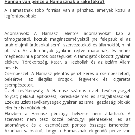
Honnan van pénze a Hamasznak a rakétákra?
A Hamasznak több forrása van a pénzhez, amelyek közül a
legfontosabbak:
Adományok: A Hamasz jelentős adományokat kap a
támogatóitól, köztük magánszemélyektől (ne felejtsük el az
arab olajmilliárdosokat sem), szervezetektől és államoktól, mint
pl. Irán. Az adományok gyakran rejtve maradnak, és nehéz
megbecsülni a pontos összegüket. A támogatók között gyakran
előkerül Törökország, Katar, a Hezbollah és az Iszlám Állam
neve is.
Csempészet: A Hamasz jelentős pénzt keres a csempészetből,
beleértve az illegális drogok, fegyverek és cigaretta
csempészeteit.
Üzleti tevékenység: A Hamasz számos üzleti tevékenységet
folytat; például építkezést, kereskedelmet és szolgáltatásokat.
Ezek az üzleti tevékenységek gyakran az izraeli gazdasági blokád
ellenére is működnek.
Eközben a Hamasz pénzügyi helyzete nem átlátható. A
szervezet nem tesz közzé pénzügyi jelentéseket, és az
adományok és a csempészet pontos összege ismeretlen.
Azonban valószínű, hogy a Hamasznak elegendő pénze van