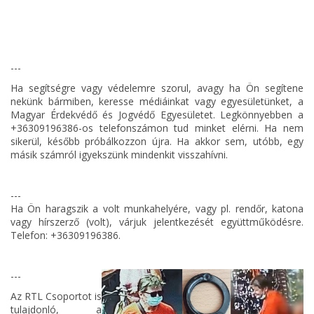
---
Ha segítségre vagy védelemre szorul, avagy ha Ön segítene
nekünk bármiben, keresse médiáinkat vagy egyesületünket, a
Magyar Érdekvédő és Jogvédő Egyesületet. Legkönnyebben a
+36309196386-os telefonszámon tud minket elérni. Ha nem
sikerül, később próbálkozzon újra. Ha akkor sem, utóbb, egy
másik számról igyekszünk mindenkit visszahívni.
---
Ha Ön haragszik a volt munkahelyére, vagy pl. rendőr, katona
vagy hírszerző (volt), várjuk jelentkezését együttműködésre.
Telefon: +36309196386.
---
Az RTL Csoportot is
tulajdonló, a