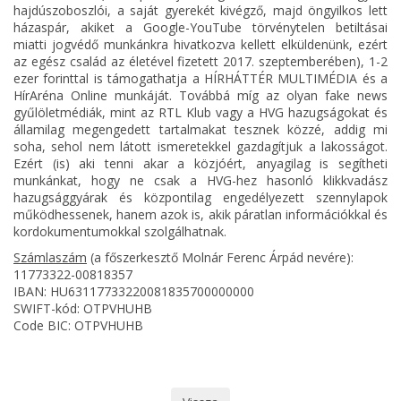
hajdúszoboszlói, a saját gyerekét kivégző, majd öngyilkos lett
házaspár, akiket a Google-YouTube törvénytelen betiltásai
miatti jogvédő munkánkra hivatkozva kellett elküldenünk, ezért
az egész család az életével fizetett 2017. szeptemberében), 1-2
ezer forinttal is támogathatja a HÍRHÁTTÉR MULTIMÉDIA és a
HírAréna Online munkáját. Továbbá míg az olyan fake news
gyűlöletmédiák, mint az RTL Klub vagy a HVG hazugságokat és
államilag megengedett tartalmakat tesznek közzé, addig mi
soha, sehol nem látott ismeretekkel gazdagítjuk a lakosságot.
Ezért (is) aki tenni akar a közjóért, anyagilag is segítheti
munkánkat, hogy ne csak a HVG-hez hasonló klikkvadász
hazugsággyárak és központilag engedélyezett szennylapok
működhessenek, hanem azok is, akik páratlan információkkal és
kordokumentumokkal szolgálhatnak.
Számlaszám
(a főszerkesztő Molnár Ferenc Árpád nevére):
11773322-00818357
IBAN: HU63117733220081835700000000
SWIFT-kód: OTPVHUHB
Code BIC: OTPVHUHB