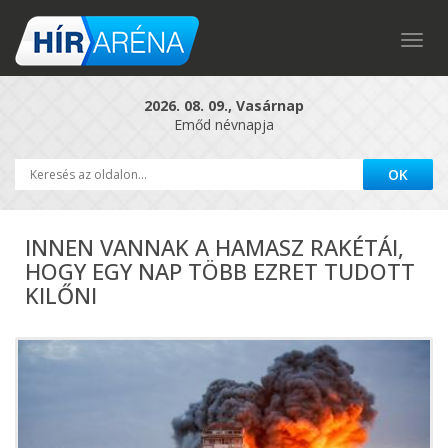
Togg
navig
2026. 08. 09., Vasárnap
Emőd névnapja
INNEN VANNAK A HAMASZ RAKÉTÁI,
HOGY EGY NAP TÖBB EZRET TUDOTT
KILŐNI