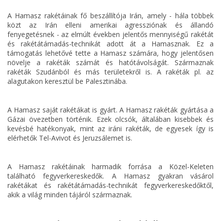
A Hamasz rakétáinak fő beszállítója Irán, amely - hála többek
közt az Irán elleni amerikai agressziónak és állandó
fenyegetésnek - az elmúlt években jelentős mennyiségű rakétát
és rakétátámadás-technikát adott át a Hamasznak. Ez a
támogatás lehetővé tette a Hamasz számára, hogy jelentősen
növelje a rakéták számát és hatótávolságát. Származnak
rakéták Szudánból és más területekről is. A rakéták pl. az
alagutakon keresztül be Palesztinába.
A Hamasz saját rakétákat is gyárt. A Hamasz rakéták gyártása a
Gázai övezetben történik. Ezek olcsók, általában kisebbek és
kevésbé hatékonyak, mint az iráni rakéták, de egyesek így is
elérhetők Tel-Avivot és Jeruzsálemet is.
A Hamasz rakétáinak harmadik forrása a Közel-Keleten
található fegyverkereskedők. A Hamasz gyakran vásárol
rakétákat és rakétátámadás-technikát fegyverkereskedőktől,
akik a világ minden tájáról származnak.