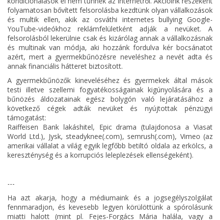
kondicionálások el nem tűnnek az Internetről. Akcióink részeként
folyamatosan bővített felsorolásba kezdtünk olyan vállalkozások
és multik ellen, akik az osváthi internetes bullying Google-
YouTube-videókhoz reklámfelületként adják a nevüket. A
felsorolásból lekerülnie csak és kizárólag annak a vállalkozásnak
és multinak van módja, aki hozzánk fordulva kér bocsánatot
azért, mert a gyermekbűnözésre neveléshez a nevét adta és
annak financiális hátteret biztosított.
A gyermekbűnözők kineveléséhez és gyermekek által mások
testi illetve szellemi fogyatékosságainak kigúnyolására és a
bűnözés áldozatainak egész bolygón való lejáratásához a
következő cégek adták nevüket és nyújtottak pénzügyi
támogatást:
Raiffeisen Bank lakáshitel, Epic drama (tulajdonosa a Viasat
World Ltd.), Jysk, steadyknee(.com), semrush(.com), Vimeo (az
amerikai vállalat a világ egyik legfőbb betiltó oldala az erkölcs, a
kereszténység és a korrupciós leleplezések ellenségeként).
---
Ha azt akarja, hogy a médiumaink és a jogsegélyszolgálat
fennmaradjon, és kevesebb legyen körülöttünk a spórolásunk
miatti halott (mint pl. Fejes-Forgács Mária halála, vagy a