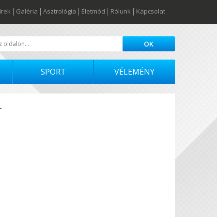
írek
Galéria
Asztrológia
Életmód
Rólunk
Kapcsolat
SPORT
VÉLEMÉNY
T