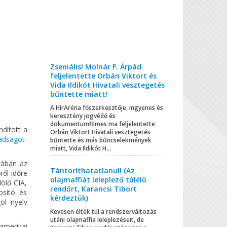
Zseniális! Molnár F. Árpád
feljelentette Orbán Viktort és
Vida Ildikót Hivatali vesztegetés
bűntette miatt!
A HírAréna főszerkesztője, ingyenes és
keresztény jogvédő és
dokumentumfilmes ma feljelentette
ndított a
Orbán Viktort Hivatali vesztegetés
badsagot-
bűntette és más bűncselekmények
miatt, Vida Ildikót H...
jában az
Tántoríthatatlanul! (Az
ről időre
olajmaffiát leleplező túlélő
ölő CIA,
rendőrt, Karancsi Tibort
osító és
kérdeztük)
ol nyelv
Kevesen élték túl a rendszerváltozás
utáni olajmaffia leleplezéseit, de
amerikai