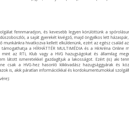
olgálat fennmaradjon, és kevesebb legyen körülöttünk a spórolásun
jdúszoboszlói, a saját gyerekét kivégző, majd öngyilkos lett házaspár,
ő munkánkra hivatkozva kellett elküldenünk, ezért az egész család az
al is támogathatja a HÍRHÁTTÉR MULTIMÉDIA és a HírAréna Online m
, mint az RTL Klub vagy a HVG hazugságokat és államilag meg
 látott ismeretekkel gazdagítjuk a lakosságot. Ezért (is) aki tenn
y ne csak a HVG-hez hasonló klikkvadász hazugsággyárak és köz
ok is, akik páratlan információkkal és kordokumentumokkal szolgál
vére):