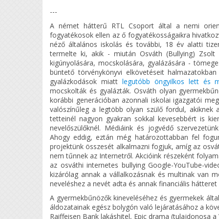
---
A német hátterű RTL Csoport által a nemi orientá
fogyatékosok ellen az ő fogyatékosságaikra hivatkozv
néző általános iskolás és további, 18 év alatti t
termelte ki, akik - miután Osváth (Bullying) Zsol
kigúnyolására, mocskolására, gyalázására - tömeges
büntető törvénykönyvi elkövetéseit halmazatokban 
gyalázkodások miatt
legutóbb öngyilkos lett és m
mocskolták és gyalázták. Osváth olyan gyermekbűnöző
korábbi generációban azonnali iskolai igazgatói megro
valószínűleg a legtöbb olyan szülő fordul, akiknek 
tetteinél nagyon gyakran sokkal kevesebbért is kie
nevelőszülőknél. Médiáink és jogvédő szervezetün
Ahogy eddig, eztán még határozottabban fel fogunk
projektünk összesét alkalmazni fogjuk, amíg az osvá
nem tűnnek az Internetről. Akcióink részeként folyama
az osváthi internetes bullying Google-YouTube-videó
kizárólag annak a vállalkozásnak és multinak van 
neveléshez a nevét adta és annak financiális hátteret b
A gyermekbűnözők kineveléséhez és gyermekek által 
áldozatainak egész bolygón való lejáratásához a köv
Raiffeisen Bank lakáshitel, Epic drama (tulajdonosa a