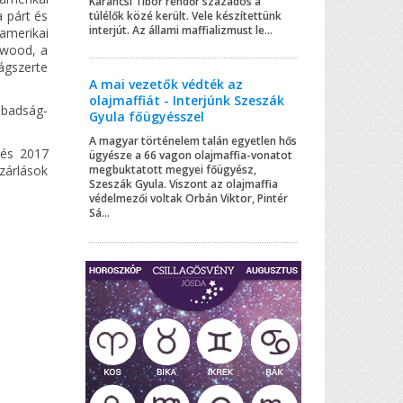
Karancsi Tibor rendőr százados a
a párt és
túlélők közé került. Vele készítettünk
interjút. Az állami maffializmust le...
 amerikai
ywood, a
lágszerte
A mai vezetők védték az
olajmaffiát - Interjúnk Szeszák
zabadság-
Gyula főügyésszel
A magyar történelem talán egyetlen hős
 és 2017
ügyésze a 66 vagon olajmaffia-vonatot
zárlások
megbuktatott megyei főügyész,
Szeszák Gyula. Viszont az olajmaffia
védelmezői voltak Orbán Viktor, Pintér
Sá...