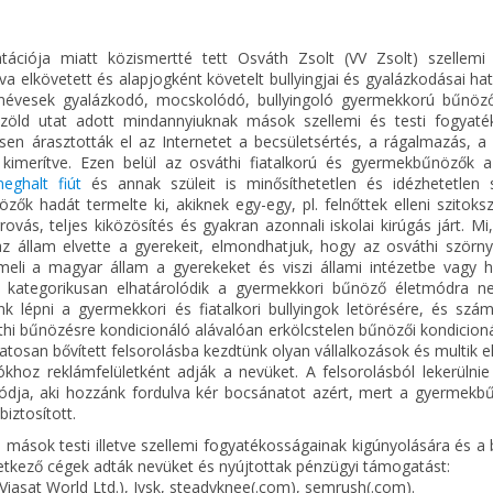
ciója miatt közismertté tett Osváth Zsolt (VV Zsolt) szellemi 
a elkövetett és alapjogként követelt bullyingjai és gyalázkodásai ha
izenévesek gyalázkodó, mocskolódó, bullyingoló gyermekkorú bűnöz
t zöld utat adott mindannyiuknak mások szellemi és testi fogyaté
en árasztották el az Internetet a becsületsértés, a rágalmazás, a 
kimerítve. Ezen belül az osváthi fiatalkorú és gyermekbűnözők az
eghalt fiút
és annak szüleit is minősíthetetlen és idézhetetlen s
k hadát termelte ki, akiknek egy-egy, pl. felnőttek elleni szitoksz
vás, teljes kiközösítés és gyakran azonnali iskolai kirúgás járt. Mi
az állam elvette a gyerekeit, elmondhatjuk, hogy az osváthi szörny
meli a magyar állam a gyerekeket és viszi állami intézetbe vagy he
k kategorikusan elhatárolódik a gyermekkori bűnöző életmódra nev
 lépni a gyermekkori és fiatalkori bullyingok letörésére, és szám
thi bűnözésre kondicionáló alávalóan erkölcstelen bűnözői kondicion
tosan bővített felsorolásba kezdtünk olyan vállalkozások és multik el
khoz reklámfelületként adják a nevüket. A felsorolásból lekerülnie
módja, aki hozzánk fordulva kér bocsánatot azért, mert a gyermekb
iztosított.
mások testi illetve szellemi fogyatékosságainak kigúnyolására és a
etkező cégek adták nevüket és nyújtottak pénzügyi támogatást:
 Viasat World Ltd.), Jysk, steadyknee(.com), semrush(.com).