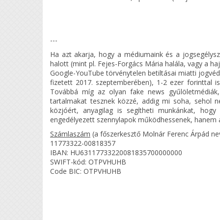
---
Ha azt akarja, hogy a médiumaink és a jogsegélysz
halott (mint pl. Fejes-Forgács Mária halála, vagy a ha
Google-YouTube törvénytelen betiltásai miatti jogvéd
fizetett 2017. szeptemberében), 1-2 ezer forintt
Továbbá míg az olyan fake news gyűlöletmédiák
tartalmakat tesznek közzé, addig mi soha, sehol nem
közjóért, anyagilag is segítheti munkánkat, hog
engedélyezett szennylapok működhessenek, hanem az
Számlaszám
(a főszerkesztő Molnár Ferenc Árpád ne
11773322-00818357
IBAN: HU63117733220081835700000000
SWIFT-kód: OTPVHUHB
Code BIC: OTPVHUHB