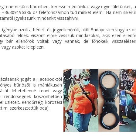
egítene nekünk bármiben, keresse médiáinkat vagy egyesületünket, 
 +36309196386-os telefonszámon tud minket elérni. Ha nem sikerül
ámról igyekszünk mindenkit visszahívni.
k igénybe azok a bérlet- és jegyellenőrök, akik Budapesten vagy az 
latásából élnek. Viszont előre vesszük mindazokat, akik ezen ellenő
gy bár ellenőrök voltak vagy vannak, de főnökeik visszaélései
vagy azokat leleplezni.
rázásának jogát a Facebooktól
vényes bűnözőt is mániákusan
ását lehetetlenné tenni vagy
r rendőrségnek köszönhetően
el üzletelt. Rendőrségi körözési
et mi szerkesztettük oda):