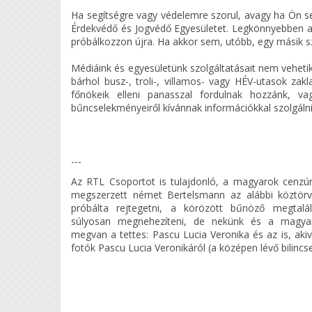
Ha segítségre vagy védelemre szorul, avagy ha Ön s
Érdekvédő és Jogvédő Egyesületet. Legkönnyebben a
próbálkozzon újra. Ha akkor sem, utóbb, egy másik sz
Médiáink és egyesületünk szolgáltatásait nem veheti
bárhol busz-, troli-, villamos- vagy HÉV-utasok zak
főnökeik elleni panasszal fordulnak hozzánk, va
bűncselekményeiről kívánnak információkkal szolgálni 
---
Az RTL Csoportot is tulajdonló, a magyarok cenzú
megszerzett német Bertelsmann az alábbi köztör
próbálta rejtegetni, a körözött bűnöző megtalál
súlyosan megnehezíteni, de nekünk és a magya
megvan a tettes: Pascu Lucia Veronika és az is, akiv
fotók Pascu Lucia Veronikáról (a középen lévő bilincs