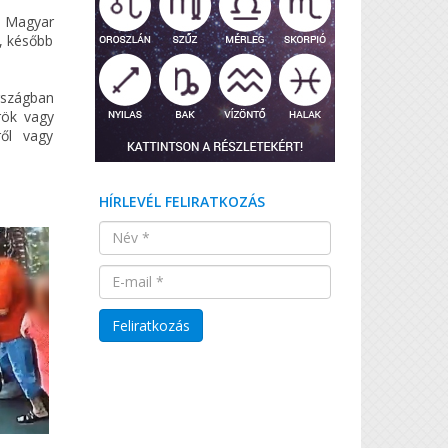
a Magyar
, később
országban
rök vagy
ről vagy
HÍRLEVÉL FELIRATKOZÁS