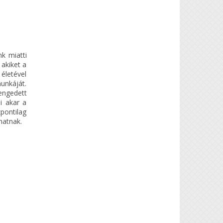
k miatti
 akiket a
 életével
unkáját.
engedett
i akar a
pontilag
hatnak.