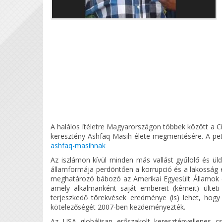
A halálos ítéletre Magyarországon többek között a Citi
keresztény Ashfaq Masih élete megmentésére. A petíci
ashfaq-masihnak
Az iszlámon kívül minden más vallást gyűlölő és ü
államformája perdöntően a korrupció és a lakosság el
meghatározó bábozó az Amerikai Egyesült Államok 
amely alkalmanként saját embereit (kémeit) ültet
terjeszkedő törekvések eredménye (is) lehet, hog
kötelezőségét 2007-ben kezdeményezték.
Az USA globálisan erőszakolt keresztényellenes cs