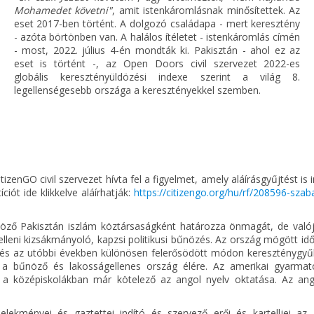
Mohamedet követni"
, amit istenkáromlásnak minősítettek. Az
eset 2017-ben történt. A dolgozó családapa - mert keresztény
- azóta börtönben van. A halálos ítéletet - istenkáromlás címén
- most, 2022. július 4-én mondták ki. Pakisztán - ahol ez az
eset is történt -, az Open Doors civil szervezet 2022-es
globális keresztényüldözési indexe szerint a világ 8.
legellenségesebb országa a keresztényekkel szemben.
zenGO civil szervezet hívta fel a figyelmet, amely aláírásgyűjtést is i
ót ide klikkelve aláírhatják:
https://citizengo.org/hu/rf/208596-sza
ldöző Pakisztán iszlám köztársaságként határozza önmagát, de való
leni kizsákmányoló, kapzsi politikusi bűnözés. Az ország mögött idő
és az utóbbi években különösen felerősödött módon kereszténygyűl
i a bűnöző és lakosságellenes ország élére. Az amerikai gyarmat
y a középiskolákban már kötelező az angol nyelv oktatása. Az ang
elekményei és gaztettei indító és szervező erői és kartelljei az 