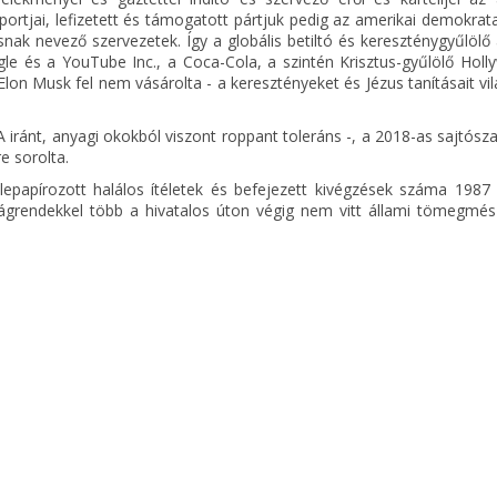
ortjai, lefizetett és támogatott pártjuk pedig az amerikai demokrat
nak nevező szervezetek. Így a globális betiltó és kereszténygyűlölő
le és a YouTube Inc., a Coca-Cola, a szintén Krisztus-gyűlölő Holl
lon Musk fel nem vásárolta - a keresztényeket és Jézus tanításait vi
 iránt, anyagi okokból viszont roppant toleráns -, a 2018-as sajtós
e sorolta.
 lepapírozott halálos ítéletek és befejezett kivégzések száma 1987
yságrendekkel több a hivatalos úton végig nem vitt állami tömegmés