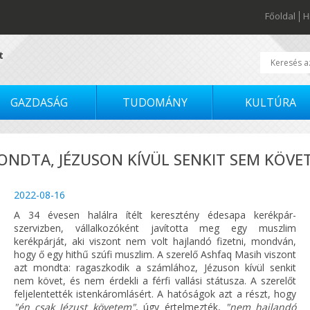
Főoldal
H
t
GAZDASÁG
TUDOMÁNY
KULTÚRA
ONDTA, JÉZUSON KÍVÜL SENKIT SEM KÖVE
2022-08-16
A 34 évesen halálra ítélt keresztény édesapa kerékpár-
szervizben, vállalkozóként javította meg egy muszlim
kerékpárját, aki viszont nem volt hajlandó fizetni, mondván,
hogy ő egy hithű szúfi muszlim. A szerelő Ashfaq Masih viszont
azt mondta: ragaszkodik a számlához, Jézuson kívül senkit
nem követ, és nem érdekli a férfi vallási státusza. A szerelőt
feljelentették istenkáromlásért. A hatóságok azt a részt, hogy
"én csak Jézust követem"
, úgy értelmezték,
"nem hajlandó