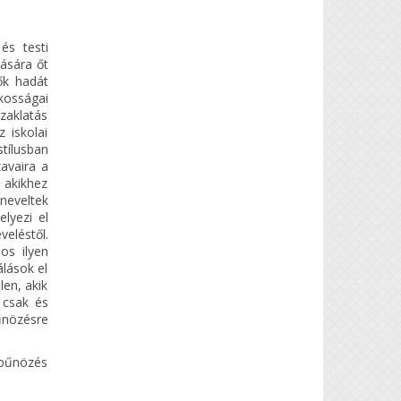
és testi
tására őt
ők hadát
kosságai
zaklatás
 iskolai
tílusban
avaira a
, akikhez
neveltek
lyezi el
eléstől.
os ilyen
álások el
len, akik
 csak és
űnözésre
 bűnözés