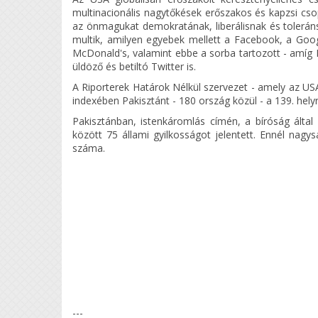
multinacionális nagytőkések erőszakos és kapzsi csop
az önmagukat demokratának, liberálisnak és toleráns
multik, amilyen egyebek mellett a Facebook, a Goog
McDonald's, valamint ebbe a sorba tartozott - amíg E
üldöző és betiltó Twitter is.
A Riporterek Határok Nélkül szervezet - amely az USA
indexében Pakisztánt - 180 ország közül - a 139. helyr
Pakisztánban, istenkáromlás címén, a bíróság által
között 75 állami gyilkosságot jelentett. Ennél nag
száma.
---