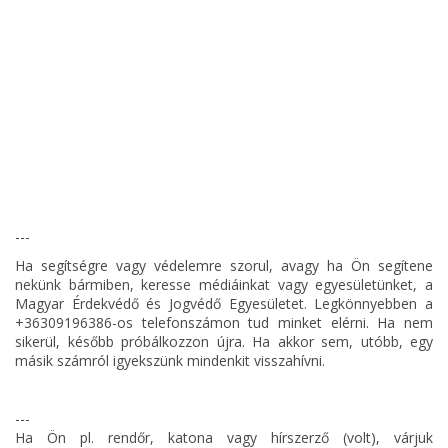
---
Ha segítségre vagy védelemre szorul, avagy ha Ön segítene
nekünk bármiben, keresse médiáinkat vagy egyesületünket, a
Magyar Érdekvédő és Jogvédő Egyesületet. Legkönnyebben a
+36309196386-os telefonszámon tud minket elérni. Ha nem
sikerül, később próbálkozzon újra. Ha akkor sem, utóbb, egy
másik számról igyekszünk mindenkit visszahívni.
---
Ha Ön pl. rendőr, katona vagy hírszerző (volt), várjuk