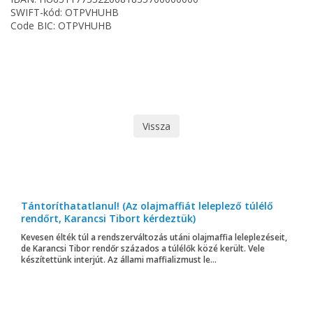
SWIFT-kód: OTPVHUHB
Code BIC: OTPVHUHB
Vissza
Tántoríthatatlanul! (Az olajmaffiát leleplező túlélő
rendőrt, Karancsi Tibort kérdeztük)
Kevesen élték túl a rendszerváltozás utáni olajmaffia leleplezéseit,
de Karancsi Tibor rendőr százados a túlélők közé került. Vele
készítettünk interjút. Az állami maffializmust le...