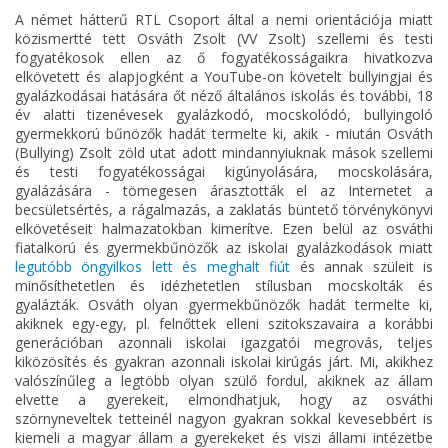
A német hátterű RTL Csoport által a nemi orientációja miatt
közismertté tett Osváth Zsolt (VV Zsolt) szellemi és testi
fogyatékosok ellen az ő fogyatékosságaikra hivatkozva
elkövetett és alapjogként a YouTube-on követelt bullyingjai és
gyalázkodásai hatására őt néző általános iskolás és további, 18
év alatti tizenévesek gyalázkodó, mocskolódó, bullyingoló
gyermekkorú bűnözők hadát termelte ki, akik - miután Osváth
(Bullying) Zsolt zöld utat adott mindannyiuknak mások szellemi
és testi fogyatékosságai kigúnyolására, mocskolására,
gyalázására - tömegesen árasztották el az Internetet a
becsületsértés, a rágalmazás, a zaklatás büntető törvénykönyvi
elkövetéseit halmazatokban kimerítve. Ezen belül az osváthi
fiatalkorú és gyermekbűnözők az iskolai gyalázkodások miatt
legutóbb öngyilkos lett és meghalt fiút
és annak szüleit is
minősíthetetlen és idézhetetlen stílusban mocskolták és
gyalázták. Osváth olyan gyermekbűnözők hadát termelte ki,
akiknek egy-egy, pl. felnőttek elleni szitokszavaira a korábbi
generációban azonnali iskolai igazgatói megrovás, teljes
kiközösítés és gyakran azonnali iskolai kirúgás járt. Mi, akikhez
valószínűleg a legtöbb olyan szülő fordul, akiknek az állam
elvette a gyerekeit, elmondhatjuk, hogy az osváthi
szörnyneveltek tetteinél nagyon gyakran sokkal kevesebbért is
kiemeli a magyar állam a gyerekeket és viszi állami intézetbe