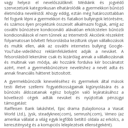
vagy helyezi el nevelőszülőknél. Médiáink és jogvédő
szervezetünk kategorikusan elhatárolódik a gyermekkori bűnöző
életmódra neveléstől. Ahogy eddig, eztán még határozottabban
fel fogunk lépni a gyermekkori és fiatalkori bullyingok letörésére,
és számos ilyen projektünk összesét alkalmazni fogjuk, amíg az
osváthi bűnözésre kondicionáló alávalóan erkölcstelen bűnözői
kondicionálások el nem tűnnek az Internetről. Akcióink részeként
folyamatosan bővített felsorolásba kezdtünk olyan vállalkozások
és multik ellen, akik az osváthi internetes bullying Google-
YouTube-videókhoz reklámfelületként adják a nevüket. A
felsorolásból lekerülnie csak és kizárólag annak a vállalkozásnak
és multinak van módja, aki hozzánk fordulva kér bocsánatot
azért, mert a gyermekbűnözésre neveléshez a nevét adta és
annak financiális hátteret biztosított.
A gyermekbűnözők kineveléséhez és gyermekek által mások
testi illetve szellemi fogyatékosságainak kigúnyolására és a
bűnözés áldozatainak egész bolygón való lejáratásához a
következő cégek adták nevüket és nyújtottak pénzügyi
támogatást:
Raiffeisen Bank lakáshitel, Epic drama (tulajdonosa a Viasat
World Ltd.), Jysk, steadyknee(.com), semrush(.com), Vimeo (az
amerikai vállalat a világ egyik legfőbb betiltó oldala az erkölcs, a
kereszténység és a korrupciós leleplezések ellenségeként).