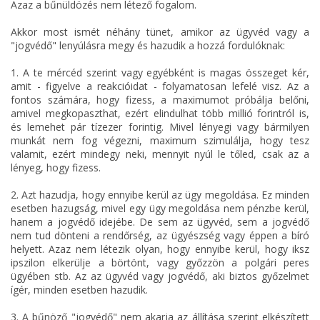
Azaz a bűnüldözés nem létező fogalom.
Akkor most ismét néhány tünet, amikor az ügyvéd vagy a
"jogvédő" lenyúlásra megy és hazudik a hozzá fordulóknak:
1. A te mércéd szerint vagy egyébként is magas összeget kér,
amit - figyelve a reakcióidat - folyamatosan lefelé visz. Az a
fontos számára, hogy fizess, a maximumot próbálja belőni,
amivel megkopaszthat, ezért elindulhat több millió forintról is,
és lemehet pár tízezer forintig. Mivel lényegi vagy bármilyen
munkát nem fog végezni, maximum szimulálja, hogy tesz
valamit, ezért mindegy neki, mennyit nyúl le tőled, csak az a
lényeg, hogy fizess.
2. Azt hazudja, hogy ennyibe kerül az ügy megoldása. Ez minden
esetben hazugság, mivel egy ügy megoldása nem pénzbe kerül,
hanem a jogvédő idejébe. De sem az ügyvéd, sem a jogvédő
nem tud dönteni a rendőrség, az ügyészség vagy éppen a bíró
helyett. Azaz nem létezik olyan, hogy ennyibe kerül, hogy iksz
ipszilon elkerülje a börtönt, vagy győzzön a polgári peres
ügyében stb. Az az ügyvéd vagy jogvédő, aki biztos győzelmet
ígér, minden esetben hazudik.
3. A bűnöző "jogvédő" nem akarja az állítása szerint elkészített