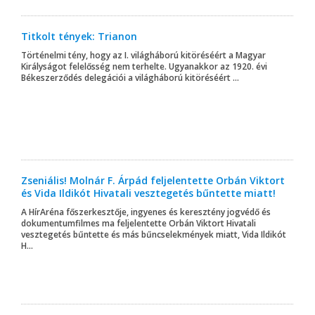
Titkolt tények: Trianon
Történelmi tény, hogy az I. világháború kitöréséért a Magyar
Királyságot felelősség nem terhelte. Ugyanakkor az 1920. évi
Békeszerződés delegációi a világháború kitöréséért ...
Zseniális! Molnár F. Árpád feljelentette Orbán Viktort
és Vida Ildikót Hivatali vesztegetés bűntette miatt!
A HírAréna főszerkesztője, ingyenes és keresztény jogvédő és
dokumentumfilmes ma feljelentette Orbán Viktort Hivatali
vesztegetés bűntette és más bűncselekmények miatt, Vida Ildikót
H...