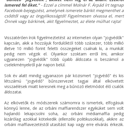
ismered fel őket."
- Ezzel a címmel Molnár F. Árpád írt tegnap
Facebook-bejegyzést, amelynek ismerete bárkit megmenthet a
csődtől vagy az öngyilkosságtól! Figyelmesen olvassa el, mert
Önnek vagy bárkinek, akit figyelmeztet, az élete múlhat rajta!
Visszatérően írok figyelmeztetést az interneten olyan "jogvédők"
kapcsán, akik a hozzájuk fordulóktól több százezer, több millió
illetve 10 millió forint feletti összegeket csalnak ki, a munkát
pedig nem végzik el. Olyankor szoktam erről írni, amikor
ugyanezen "jogvédők" több újabb áldozata is beszámol a
cselekményekről pár napon belül.
Sok év alatt mindig ugyanazon pár közismert "jogvédő" és kis
létszámú "jogvédő" bűnszervezet tagjai által elkövetett
visszaélések miatt keresnek meg a bűnöző életmódot élő csalók
áldozatai.
Az elkövetők és módszereik számomra is ismertek, elfogásuk
könnyű lenne, de az orbáni maffiarendszer egyiküket sem volt
hajlandó lekapcsolni soha, az orbáni médiamaffia pedig
kizárólag azokkal kötekedik (ellenzéki politikusokkal), akikre az
orbáni maffiavezetéstől utasítást kap vagy erre elvárás érkezik.