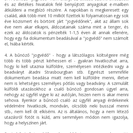
és az illetékes hivatalok felé benyújtott anyagokat e-mailben
átküldeni a megbízó részére. A napokban is megkeresett egy
család, akik több mint 10 milliót fizettek ki folyamatosan egy sok
éve közismert és börtönt járt "jogvédőnek", akit az állam sok
éve nem akar elkapni, áldozatainak száma mint a tenger, és
ezek az áldozatok is pénzelték 1-1,5 éven át annak ellenére,
hogy egy fia dokumentum beadásával a "jogvédő" nem számolt
el, hiába kérték.
4. A bűnöző "jogvédő" - hogy a látszólagos költségeire még
több és több pénzt kérhessen el - gyakran hivatkozhat arra,
hogy ki kell utaznia külföldre, személyesen intézkedni vagy a
beadványt átadni Strasbourgban stb. Egyrészt semmiféle
dokumentum beadása miatt nem kell külföldre menni, illetve
nem is lehetséges személyes pótlás vagy beadvány. A szimulált
külföldi utazásokhoz a csaló bűnöző gondosan ügyel arra,
nehogy az ügyfél vigye ki az autóján, hiszen nem is akar menni
sehova. Ilyenkor a bűnöző csaló az ügyfél anyagi érdekeinek
védelmére hivatkozik, mondván, olcsóbb neki busszal menni
stb., nem kell őt elkísérni. Az is általános, hogy a nem létező
utazásról fotót is küld, ami semmilyen módon nem igazolja,
hogy a helyszínen járt.