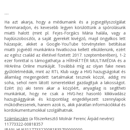
---
Ha azt akarja, hogy a médiumaink és a jogsegélyszolgálat
fennmaradjon, és kevesebb legyen körülöttünk a spórolásunk
miatti halott (mint pl. Fejes-Forgács Mária halála, vagy a
hajdúszoboszlói, a saját gyerekét kivégző, majd öngyilkos lett
házaspár, akiket a Google-YouTube törvénytelen betiltásai
miatti jogvédő munkánkra hivatkozva kellett elküldenünk, ezért
az egész család az életével fizetett 2017. szeptemberében), 1-2
ezer forinttal is támogathatja a HÍRHÁTTÉR MULTIMÉDIA és a
HírAréna Online munkáját. Továbbá míg az olyan fake news
gyűlöletmédiák, mint az RTL Klub vagy a HVG hazugságokat és
államilag megengedett tartalmakat tesznek közzé, addig mi
soha, sehol nem látott ismeretekkel gazdagítjuk a lakosságot.
Ezért (is) aki tenni akar a közjóért, anyagilag is segítheti
munkánkat, hogy ne csak a HVG-hez hasonló klikkvadász
hazugsággyárak és központilag engedélyezett szennylapok
működhessenek, hanem azok is, akik páratlan információkkal és
kordokumentumokkal szolgálhatnak.
Számlaszám
(a főszerkesztő Molnár Ferenc Árpád nevére):
11773322-00818357
IBAN: HU63117733220081835700000000