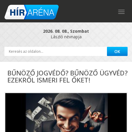
Togg
navig
2026. 08. 08., Szombat
László névnapja
BŰNÖZŐ JOGVÉDŐ? BŰNÖZŐ ÜGYVÉD?
EZEKRŐL ISMERI FEL ŐKET!