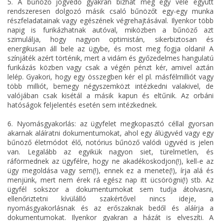
5. A bűnöző jogvédő gyakran bízhat meg egy vele együtt
rendszeresen dolgozó másik csaló bűnözőt egy-egy munka
részfeladatainak vagy egészének végrehajtásával. Ilyenkor több
napig is furikázhatnak autóval, miközben a bűnöző azt
szimulálja, hogy nagyon optimistán, sikerbiztosan és
energikusan áll bele az ügybe, és most meg fogja oldani! A
színjáték azért történik, mert a vidám és győzedelmes hangulatú
furikázás közben vagy csak a végén pénzt kér, amivel aztán
lelép. Gyakori, hogy egy összegben kér el pl. másfélmilliót vagy
több milliót, bemegy négyszemközt intézkedni valakivel, de
valójában csak kisétál a másik kapun és eltűnik. Az orbáni
hatóságok feljelentés esetén sem intézkednek.
6. Nyomásgyakorlás: az ügyfelet megkopasztó céllal gyorsan
akarnak aláíratni dokumentumokat, ahol egy álügyvéd vagy egy
bűnöző életmódot élő, notórius bűnöző valódi ügyvéd is jelen
van. Legalább az egyikük nagyon siet, türelmetlen, és
ráförmednek az ügyfélre, hogy ne akadékoskodjon(!), kell-e az
ügy megoldása vagy sem(!), ennek ez a menete(!), írja alá és
menjünk, mert nem érek rá egész nap itt ücsörögni(!) stb. Az
ügyfél sokszor a dokumentumokat sem tudja átolvasni,
ellenőriztetni kívülálló szakértővel nincs ideje, a
nyomásgyakorlásnak és az erőszaknak bedől és aláírja a
dokumentumokat. Ilyenkor gyakran a házát is elveszíti. A