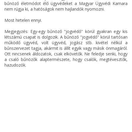
bűnöző életmódot élő ügyvédeket a Magyar Ügyvédi Kamara
nem rúgja ki, a hatóságok nem hajlandók nyomozni.
Most hirtelen ennyi.
Megjegyzés: Egy-egy bűnöző "jogvédő" körül gyakran egy kis
létszámú csapat is dolgozik. A bűnöző "jogvédő" körül tartósan
működő ügyvéd, volt ügyvéd, jogász stb. kivétel nélkül a
bűnszervezet tagja, akármit is állít egyik vagy másik önmagáról.
Ott nincsenek áldozatok, csak elkövetők. Ne feledje senki, hogy
a csaló bűnözők alaptermészete, hogy csalók, megtévesztők,
hazudozók.