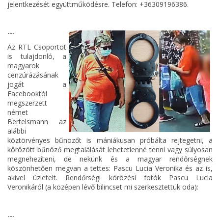
jelentkezését együttműködésre. Telefon: +36309196386.
---
Az RTL Csoportot
is tulajdonló, a
magyarok
cenzúrázásának
jogát a
Facebooktól
megszerzett
német
Bertelsmann az
alábbi
köztörvényes bűnözőt is mániákusan próbálta rejtegetni, a
körözött bűnöző megtalálását lehetetlenné tenni vagy súlyosan
megnehezíteni, de nekünk és a magyar rendőrségnek
köszönhetően megvan a tettes: Pascu Lucia Veronika és az is,
akivel üzletelt. Rendőrségi körözési fotók Pascu Lucia
Veronikáról (a középen lévő bilincset mi szerkesztettük oda):
---