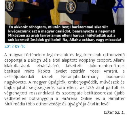
2017-09-16
A magyar történelem leghíresebb és legsikeresebb otthonvédő
csoportja a Balogh Béla által alapított Koppány csoport. Állami
kilakoltatások elhárításáról készített dokumentumfilmek
betiltása miatt kapott levelet szerdán Yossi Amrani, a
szélsőjobboldali izraeli Netanjahu-kormány budapesti
nagykövete. A magyar újságírók, emberjogvédők, művészek és
bajba jutott segítségkérők sora elleni, az USA által pártolt és
végrehajtott rosszindulatú és szociopata betiltássorozat újabb
védhetetlen botránygólja a HírAréna Online és a Hírháttér
Multimédia több otthonvédője és újságírója által írt levél.
Cikk: Sz. L.