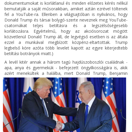
dokumentumokat is korlátlanul és minden előzetes kérés nélkül
bemutatják a saját műsoraikban, amiket aztán ezrével töltenek
fel a YouTube-ra. Ellenben a világsajtóban is nyilvános, hogy
Donald Trump és társai bolygó-szerte neveznek meg YouTube-
csatornákat teljes betiltásra és a legszélsőségesebb
korlátozásra. Egyértelmű, hogy az akciósorozat mögött
közvetlenül Donald Trump áll, de legvégső esetben is az általa
ezzel a munkával megbízott közpénz-eltartottak. Trump
legbelső köre azóta több levelet kapott az egyre kiterjedtebb
betiltási botrányok miatt.)
A levél kitér annak a három tagú hajdúszoboszlói családnak -
apa, anya és gyermekük - befejezett öngyilkosságára is, akik
azért menekültek a halálba, mert
Donald Trump, Benjamin