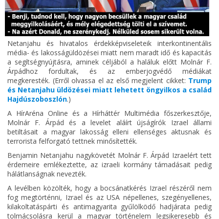
Netanjahu és hivatalos érdekképviseleteik interkontinentális
média- és lakosságüldözései miatt nem maradt idő és kapacitás
a segítségnyújtásra, aminek céljából a haláluk előtt Molnár F.
Árpádhoz fordultak, és az emberjogvédő médiákat
megkeresték. (Erről olvassa el az első megjelent cikket:
Trump
és Netanjahu üldözései miatt lehetett öngyilkos a család
Hajdúszoboszlón
.)
A HírAréna Online és a Hírháttér Multimédia főszerkesztője,
Molnár F. Árpád és a levelet aláírt újságírók Izrael állami
betiltásait a magyar lakosság elleni ellenséges aktusnak és
terrorista felforgató tettnek minősítették.
Benjamin Netanjahu nagykövetét Molnár F. Árpád Izraelért tett
érdemeire emlékeztette, az izraeli kormány támadásait pedig
hálátlanságnak nevezték.
A levélben közölték, hogy a bocsánatkérés Izrael részéről nem
fog megtörténni, Izrael és az USA népellenes, szegényellenes,
kilakoltatáspárti és antimagyarita gyűlölködő hadjárata pedig
tolmácsolásra kerül a magyar történelem legsikeresebb és