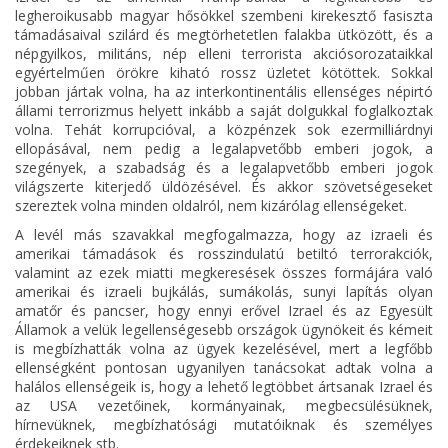
legheroikusabb magyar hősökkel szembeni kirekesztő fasiszta
támadásaival szilárd és megtörhetetlen falakba ütközött, és a
népgyilkos, militáns, nép elleni terrorista akciósorozataikkal
egyértelműen örökre kiható rossz üzletet kötöttek. Sokkal
jobban jártak volna, ha az interkontinentális ellenséges népirtó
állami terrorizmus helyett inkább a saját dolgukkal foglalkoztak
volna. Tehát korrupcióval, a közpénzek sok ezermilliárdnyi
ellopásával, nem pedig a legalapvetőbb emberi jogok, a
szegények, a szabadság és a legalapvetőbb emberi jogok
világszerte kiterjedő üldözésével. És akkor szövetségeseket
szereztek volna minden oldalról, nem kizárólag ellenségeket.
A levél más szavakkal megfogalmazza, hogy az izraeli és
amerikai támadások és rosszindulatú betiltó terrorakciók,
valamint az ezek miatti megkeresések összes formájára való
amerikai és izraeli bujkálás, sumákolás, sunyi lapítás olyan
amatőr és pancser, hogy ennyi erővel Izrael és az Egyesült
Államok a velük legellenségesebb országok ügynökeit és kémeit
is megbízhatták volna az ügyek kezelésével, mert a legfőbb
ellenségként pontosan ugyanilyen tanácsokat adtak volna a
halálos ellenségeik is, hogy a lehető legtöbbet ártsanak Izrael és
az USA vezetőinek, kormányainak, megbecsülésüknek,
hírnevüknek, megbízhatósági mutatóiknak és személyes
érdekeiknek stb.