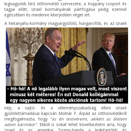
legnagyobb hírű otthonvédő szervezete, a Koppány csoport és
tagjai előtt, Izrael kormányának pártfogása pedig ezennel
egészében és mindenre kiterjedően véget ért.
A
Netanjahu-kormány magyargyűlölő, hungarofób, és az izraeli
nép, a sajtó- és a véleményszabadság elleni izraeli
gyűlölettámadásai kapcsán Molnár F. Árpád az otthonvédőkről
megfogalmazta, hogy
"az én testvéreim, akikért az életem
adom bármikor"
. Ebből is sokat lehet következtetni arra, hogy
Izrael és az amerikai Trump-banda a legkitartóbb és