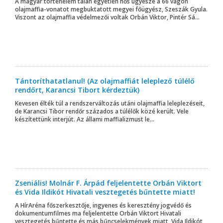
A magyar történelem talán egyetlen hős ügyésze a 66 vagon
olajmaffia-vonatot megbuktatott megyei főügyész, Szeszák Gyula.
Viszont az olajmaffia védelmezői voltak Orbán Viktor, Pintér Sá...
Tántoríthatatlanul! (Az olajmaffiát leleplező túlélő
rendőrt, Karancsi Tibort kérdeztük)
Kevesen élték túl a rendszerváltozás utáni olajmaffia leleplezéseit,
de Karancsi Tibor rendőr százados a túlélők közé került. Vele
készítettünk interjút. Az állami maffializmust le...
Zseniális! Molnár F. Árpád feljelentette Orbán Viktort
és Vida Ildikót Hivatali vesztegetés bűntette miatt!
A HírAréna főszerkesztője, ingyenes és keresztény jogvédő és
dokumentumfilmes ma feljelentette Orbán Viktort Hivatali
vesztegetés bűntette és más bűncselekmények miatt, Vida Ildikót