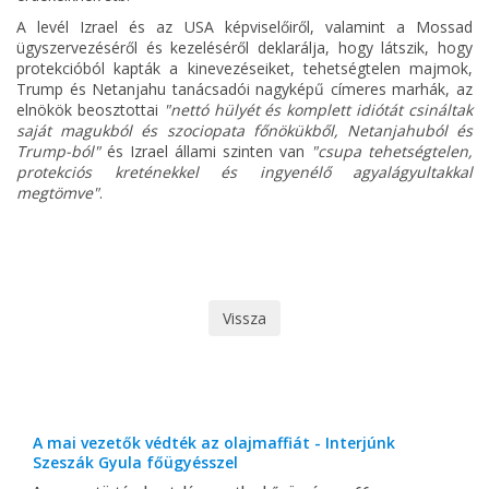
A levél Izrael és az USA képviselőiről, valamint a Mossad
ügyszervezéséről és kezeléséről deklarálja, hogy látszik, hogy
protekcióból kapták a kinevezéseiket, tehetségtelen majmok,
Trump és Netanjahu tanácsadói nagyképű címeres marhák, az
elnökök beosztottai
"nettó hülyét és komplett idiótát csináltak
saját magukból és szociopata főnökükből, Netanjahuból és
Trump-ból"
és Izrael állami szinten van
"csupa tehetségtelen,
protekciós kreténekkel és ingyenélő agyalágyultakkal
megtömve"
.
Vissza
A mai vezetők védték az olajmaffiát - Interjúnk
Szeszák Gyula főügyésszel