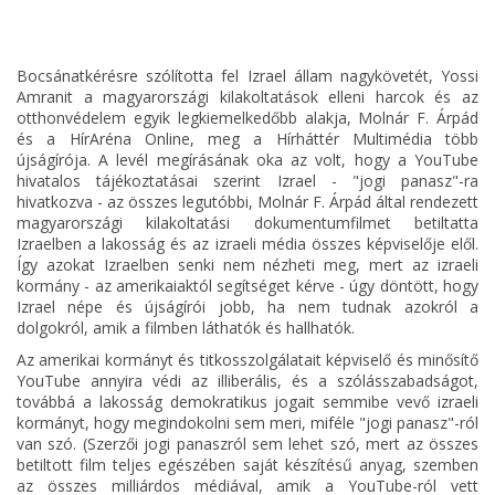
Bocsánatkérésre szólította fel Izrael állam nagykövetét, Yossi
Amranit a magyarországi kilakoltatások elleni harcok és az
otthonvédelem egyik legkiemelkedőbb alakja, Molnár F. Árpád
és a HírAréna Online, meg a Hírháttér Multimédia több
újságírója. A levél megírásának oka az volt, hogy a YouTube
hivatalos tájékoztatásai szerint Izrael - "jogi panasz"-ra
hivatkozva - az összes legutóbbi, Molnár F. Árpád által rendezett
magyarországi kilakoltatási dokumentumfilmet betiltatta
Izraelben a lakosság és az izraeli média összes képviselője elől.
Így azokat Izraelben senki nem nézheti meg, mert az izraeli
kormány - az amerikaiaktól segítséget kérve - úgy döntött, hogy
Izrael népe és újságírói jobb, ha nem tudnak azokról a
dolgokról, amik a filmben láthatók és hallhatók.
Az amerikai kormányt és titkosszolgálatait képviselő és minősítő
YouTube annyira védi az illiberális, és a szólásszabadságot,
továbbá a lakosság demokratikus jogait semmibe vevő izraeli
kormányt, hogy megindokolni sem meri, miféle "jogi panasz"-ról
van szó. (Szerzői jogi panaszról sem lehet szó, mert az összes
betiltott film teljes egészében saját készítésű anyag, szemben
az összes milliárdos médiával, amik a YouTube-ról vett