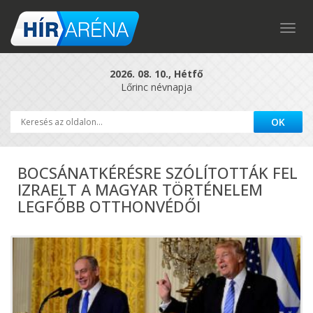
Togg
navig
2026. 08. 10., Hétfő
Lőrinc névnapja
BOCSÁNATKÉRÉSRE SZÓLÍTOTTÁK FEL
IZRAELT A MAGYAR TÖRTÉNELEM
LEGFŐBB OTTHONVÉDŐI