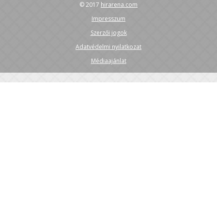
© 2017
hirarena.com
Impresszum
Szerzői jogok
Adatvédelmi nyilatkozat
Médiaajánlat