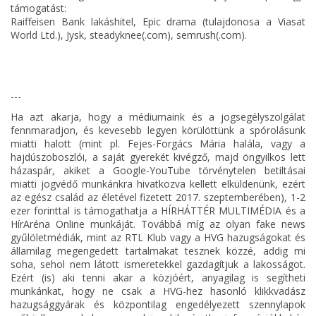
támogatást:
Raiffeisen Bank lakáshitel, Epic drama (tulajdonosa a Viasat
World Ltd.), Jysk, steadyknee(.com), semrush(.com).
---
Ha azt akarja, hogy a médiumaink és a jogsegélyszolgálat
fennmaradjon, és kevesebb legyen körülöttünk a spórolásunk
miatti halott (mint pl. Fejes-Forgács Mária halála, vagy a
hajdúszoboszlói, a saját gyerekét kivégző, majd öngyilkos lett
házaspár, akiket a Google-YouTube törvénytelen betiltásai
miatti jogvédő munkánkra hivatkozva kellett elküldenünk, ezért
az egész család az életével fizetett 2017. szeptemberében), 1-2
ezer forinttal is támogathatja a HÍRHÁTTÉR MULTIMÉDIA és a
HírAréna Online munkáját. Továbbá míg az olyan fake news
gyűlöletmédiák, mint az RTL Klub vagy a HVG hazugságokat és
államilag megengedett tartalmakat tesznek közzé, addig mi
soha, sehol nem látott ismeretekkel gazdagítjuk a lakosságot.
Ezért (is) aki tenni akar a közjóért, anyagilag is segítheti
munkánkat, hogy ne csak a HVG-hez hasonló klikkvadász
hazugsággyárak és központilag engedélyezett szennylapok