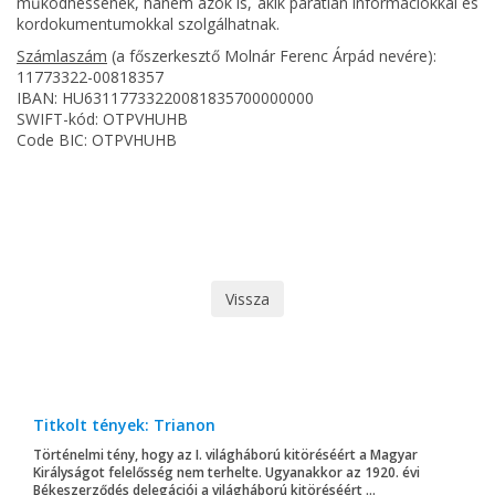
működhessenek, hanem azok is, akik páratlan információkkal és
kordokumentumokkal szolgálhatnak.
Számlaszám
(a főszerkesztő Molnár Ferenc Árpád nevére):
11773322-00818357
IBAN: HU63117733220081835700000000
SWIFT-kód: OTPVHUHB
Code BIC: OTPVHUHB
Vissza
Titkolt tények: Trianon
Történelmi tény, hogy az I. világháború kitöréséért a Magyar
Királyságot felelősség nem terhelte. Ugyanakkor az 1920. évi
Békeszerződés delegációi a világháború kitöréséért ...