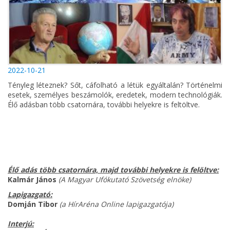
2022-10-21
Tényleg léteznek? Sőt, cáfolható a létük egyáltalán? Történelmi
esetek, személyes beszámolók, eredetek, modern technológiák.
Élő adásban több csatornára, további helyekre is feltöltve.
Élő adás több csatornára, majd további helyekre is felöltve:
Kalmár János
(A Magyar Ufókutató Szövetség elnöke)
Lapigazgató:
Domján Tibor
(a HírAréna Online lapigazgatója)
Interjú: