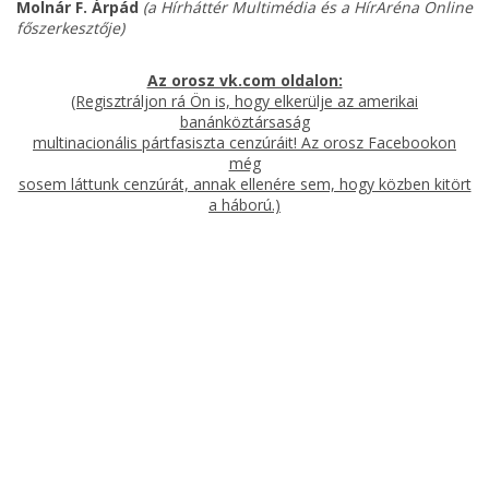
Molnár F. Árpád
(a Hírháttér Multimédia és a HírAréna Online
főszerkesztője)
Az orosz vk.com oldalon:
(Regisztráljon rá Ön is, hogy elkerülje az amerikai
banánköztársaság
multinacionális pártfasiszta cenzúráit! Az orosz Facebookon
még
sosem láttunk cenzúrát, annak ellenére sem, hogy közben kitört
a háború.)