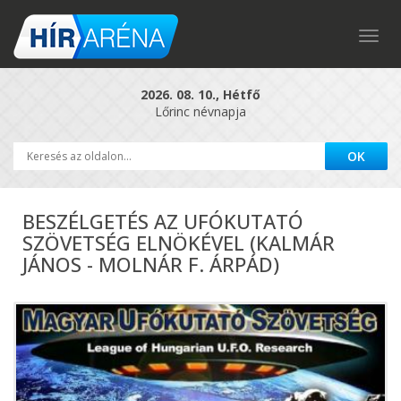
Togg
navig
2026. 08. 10., Hétfő
Lőrinc névnapja
BESZÉLGETÉS AZ UFÓKUTATÓ
SZÖVETSÉG ELNÖKÉVEL (KALMÁR
JÁNOS - MOLNÁR F. ÁRPÁD)