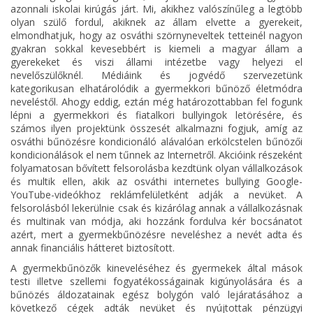
azonnali iskolai kirúgás járt. Mi, akikhez valószínűleg a legtöbb
olyan szülő fordul, akiknek az állam elvette a gyerekeit,
elmondhatjuk, hogy az osváthi szörnyneveltek tetteinél nagyon
gyakran sokkal kevesebbért is kiemeli a magyar állam a
gyerekeket és viszi állami intézetbe vagy helyezi el
nevelőszülőknél. Médiáink és jogvédő szervezetünk
kategorikusan elhatárolódik a gyermekkori bűnöző életmódra
neveléstől. Ahogy eddig, eztán még határozottabban fel fogunk
lépni a gyermekkori és fiatalkori bullyingok letörésére, és
számos ilyen projektünk összesét alkalmazni fogjuk, amíg az
osváthi bűnözésre kondicionáló alávalóan erkölcstelen bűnözői
kondicionálások el nem tűnnek az Internetről. Akcióink részeként
folyamatosan bővített felsorolásba kezdtünk olyan vállalkozások
és multik ellen, akik az osváthi internetes bullying Google-
YouTube-videókhoz reklámfelületként adják a nevüket. A
felsorolásból lekerülnie csak és kizárólag annak a vállalkozásnak
és multinak van módja, aki hozzánk fordulva kér bocsánatot
azért, mert a gyermekbűnözésre neveléshez a nevét adta és
annak financiális hátteret biztosított.
A gyermekbűnözők kineveléséhez és gyermekek által mások
testi illetve szellemi fogyatékosságainak kigúnyolására és a
bűnözés áldozatainak egész bolygón való lejáratásához a
következő cégek adták nevüket és nyújtottak pénzügyi