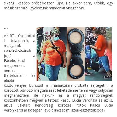
sikerül, később próbálkozzon újra. Ha akkor sem, utóbb, egy
másik számról igyekszünk mindenkit visszahívni.
---
Az RTL Csoportot
is tulajdonló, a
magyarok
cenzúrázásának
jogát a
Facebooktól
megszerzett
német
Bertelsmann az
alábbi
köztörvényes bűnözőt is mániákusan próbálta rejtegetni, a
körözött bűnöző megtalálását lehetetlenné tenni vagy súlyosan
megnehezíteni, de nekünk és a magyar rendőrségnek
köszönhetően megvan a tettes: Pascu Lucia Veronika és az is,
akivel üzletelt. Rendőrségi körözési fotók Pascu Lucia
Veronikáról (a középen lévő bilincset mi szerkesztettük oda):