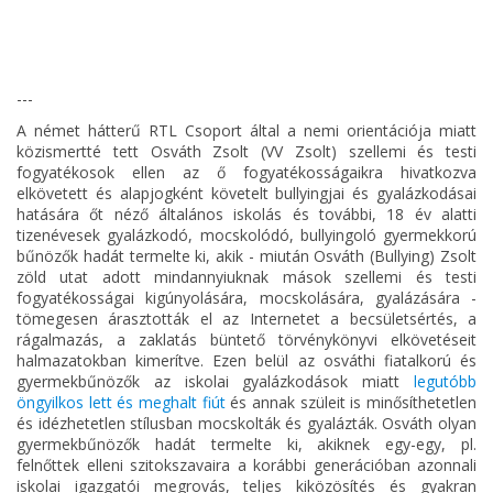
---
A német hátterű RTL Csoport által a nemi orientációja miatt
közismertté tett Osváth Zsolt (VV Zsolt) szellemi és testi
fogyatékosok ellen az ő fogyatékosságaikra hivatkozva
elkövetett és alapjogként követelt bullyingjai és gyalázkodásai
hatására őt néző általános iskolás és további, 18 év alatti
tizenévesek gyalázkodó, mocskolódó, bullyingoló gyermekkorú
bűnözők hadát termelte ki, akik - miután Osváth (Bullying) Zsolt
zöld utat adott mindannyiuknak mások szellemi és testi
fogyatékosságai kigúnyolására, mocskolására, gyalázására -
tömegesen árasztották el az Internetet a becsületsértés, a
rágalmazás, a zaklatás büntető törvénykönyvi elkövetéseit
halmazatokban kimerítve. Ezen belül az osváthi fiatalkorú és
gyermekbűnözők az iskolai gyalázkodások miatt
legutóbb
öngyilkos lett és meghalt fiút
és annak szüleit is minősíthetetlen
és idézhetetlen stílusban mocskolták és gyalázták. Osváth olyan
gyermekbűnözők hadát termelte ki, akiknek egy-egy, pl.
felnőttek elleni szitokszavaira a korábbi generációban azonnali
iskolai igazgatói megrovás, teljes kiközösítés és gyakran