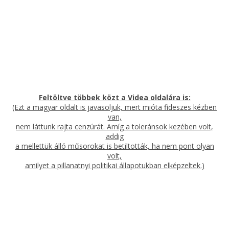
Feltöltve többek közt a Videa oldalára is:
(Ezt a magyar oldalt is javasoljuk, mert mióta fideszes kézben
van,
nem láttunk rajta cenzúrát. Amíg a toleránsok kezében volt,
addig
a mellettük álló műsorokat is betiltották, ha nem pont olyan
volt,
amilyet a pillanatnyi politikai állapotukban elképzeltek.)