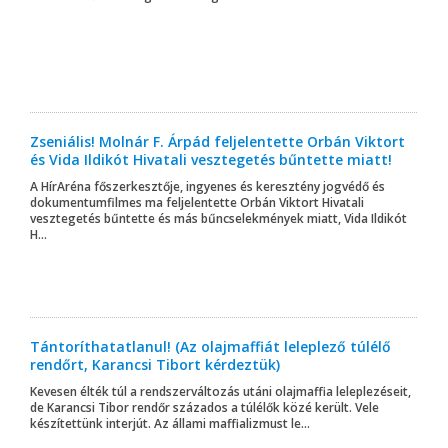
Zseniális! Molnár F. Árpád feljelentette Orbán Viktort
és Vida Ildikót Hivatali vesztegetés bűntette miatt!
A HírAréna főszerkesztője, ingyenes és keresztény jogvédő és
dokumentumfilmes ma feljelentette Orbán Viktort Hivatali
vesztegetés bűntette és más bűncselekmények miatt, Vida Ildikót
H...
Tántoríthatatlanul! (Az olajmaffiát leleplező túlélő
rendőrt, Karancsi Tibort kérdeztük)
Kevesen élték túl a rendszerváltozás utáni olajmaffia leleplezéseit,
de Karancsi Tibor rendőr százados a túlélők közé került. Vele
készítettünk interjút. Az állami maffializmust le...