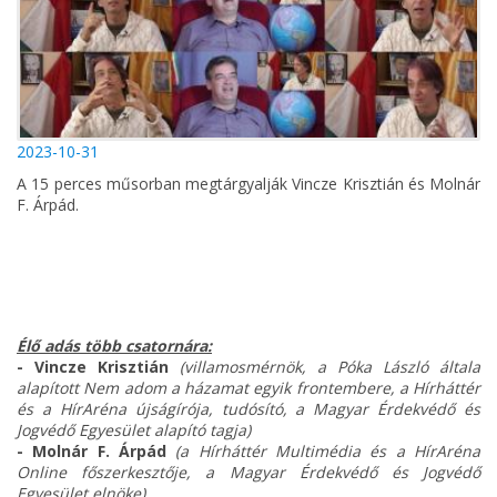
2023-10-31
A 15 perces műsorban megtárgyalják Vincze Krisztián és Molnár
F. Árpád.
Élő adás több csatornára:
- Vincze Krisztián
(villamosmérnök, a Póka László általa
alapított Nem adom a házamat egyik frontembere, a Hírháttér
és a HírAréna újságírója, tudósító, a Magyar Érdekvédő és
Jogvédő Egyesület alapító tagja)
- Molnár F. Árpád
(a Hírháttér Multimédia és a HírAréna
Online főszerkesztője, a Magyar Érdekvédő és Jogvédő
Egyesület elnöke)