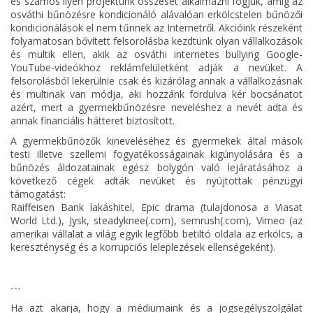
és számos ilyen projektünk összesét alkalmazni fogjuk, amíg az
osváthi bűnözésre kondicionáló alávalóan erkölcstelen bűnözői
kondicionálások el nem tűnnek az Internetről. Akcióink részeként
folyamatosan bővített felsorolásba kezdtünk olyan vállalkozások
és multik ellen, akik az osváthi internetes bullying Google-
YouTube-videókhoz reklámfelületként adják a nevüket. A
felsorolásból lekerülnie csak és kizárólag annak a vállalkozásnak
és multinak van módja, aki hozzánk fordulva kér bocsánatot
azért, mert a gyermekbűnözésre neveléshez a nevét adta és
annak financiális hátteret biztosított.
A gyermekbűnözők kineveléséhez és gyermekek által mások
testi illetve szellemi fogyatékosságainak kigúnyolására és a
bűnözés áldozatainak egész bolygón való lejáratásához a
következő cégek adták nevüket és nyújtottak pénzügyi
támogatást:
Raiffeisen Bank lakáshitel, Epic drama (tulajdonosa a Viasat
World Ltd.), Jysk, steadyknee(.com), semrush(.com), Vimeo (az
amerikai vállalat a világ egyik legfőbb betiltó oldala az erkölcs, a
kereszténység és a korrupciós leleplezések ellenségeként).
---
Ha azt akarja, hogy a médiumaink és a jogsegélyszolgálat