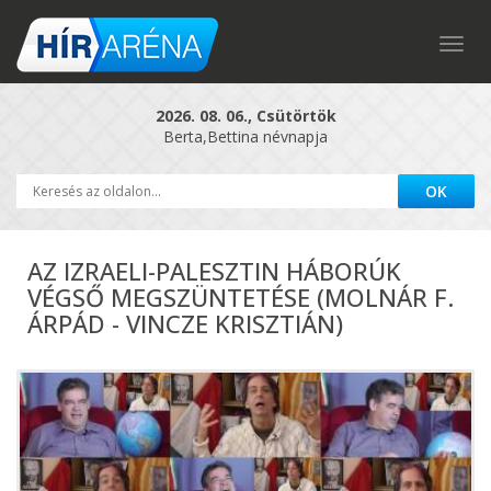
Togg
navig
2026. 08. 06., Csütörtök
Berta,Bettina névnapja
AZ IZRAELI-PALESZTIN HÁBORÚK
VÉGSŐ MEGSZÜNTETÉSE (MOLNÁR F.
ÁRPÁD - VINCZE KRISZTIÁN)