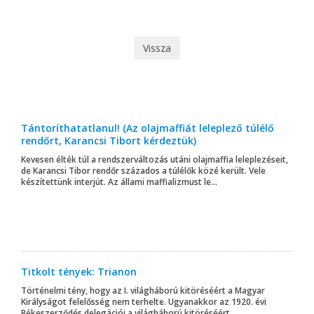
Vissza
Tántoríthatatlanul! (Az olajmaffiát leleplező túlélő
rendőrt, Karancsi Tibort kérdeztük)
Kevesen élték túl a rendszerváltozás utáni olajmaffia leleplezéseit,
de Karancsi Tibor rendőr százados a túlélők közé került. Vele
készítettünk interjút. Az állami maffializmust le...
Titkolt tények: Trianon
Történelmi tény, hogy az I. világháború kitöréséért a Magyar
Királyságot felelősség nem terhelte. Ugyanakkor az 1920. évi
Békeszerződés delegációi a világháború kitöréséért ...