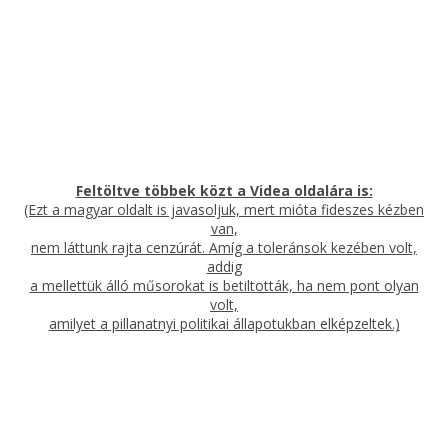
Feltöltve többek közt a Videa oldalára is:
(Ezt a magyar oldalt is javasoljuk, mert mióta fideszes kézben
van,
nem láttunk rajta cenzúrát. Amíg a toleránsok kezében volt,
addig
a mellettük álló műsorokat is betiltották, ha nem pont olyan
volt,
amilyet a pillanatnyi politikai állapotukban elképzeltek.)