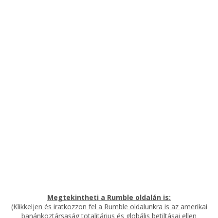
Megtekintheti a Rumble oldalán is:
(Klikkeljen és iratkozzon fel a Rumble oldalunkra is az amerikai
banánköztársaság totalitárius és globális betiltásai ellen