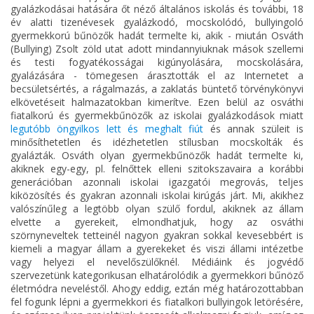
gyalázkodásai hatására őt néző általános iskolás és további, 18
év alatti tizenévesek gyalázkodó, mocskolódó, bullyingoló
gyermekkorú bűnözők hadát termelte ki, akik - miután Osváth
(Bullying) Zsolt zöld utat adott mindannyiuknak mások szellemi
és testi fogyatékosságai kigúnyolására, mocskolására,
gyalázására - tömegesen árasztották el az Internetet a
becsületsértés, a rágalmazás, a zaklatás büntető törvénykönyvi
elkövetéseit halmazatokban kimerítve. Ezen belül az osváthi
fiatalkorú és gyermekbűnözők az iskolai gyalázkodások miatt
legutóbb öngyilkos lett és meghalt fiút
és annak szüleit is
minősíthetetlen és idézhetetlen stílusban mocskolták és
gyalázták. Osváth olyan gyermekbűnözők hadát termelte ki,
akiknek egy-egy, pl. felnőttek elleni szitokszavaira a korábbi
generációban azonnali iskolai igazgatói megrovás, teljes
kiközösítés és gyakran azonnali iskolai kirúgás járt. Mi, akikhez
valószínűleg a legtöbb olyan szülő fordul, akiknek az állam
elvette a gyerekeit, elmondhatjuk, hogy az osváthi
szörnyneveltek tetteinél nagyon gyakran sokkal kevesebbért is
kiemeli a magyar állam a gyerekeket és viszi állami intézetbe
vagy helyezi el nevelőszülőknél. Médiáink és jogvédő
szervezetünk kategorikusan elhatárolódik a gyermekkori bűnöző
életmódra neveléstől. Ahogy eddig, eztán még határozottabban
fel fogunk lépni a gyermekkori és fiatalkori bullyingok letörésére,