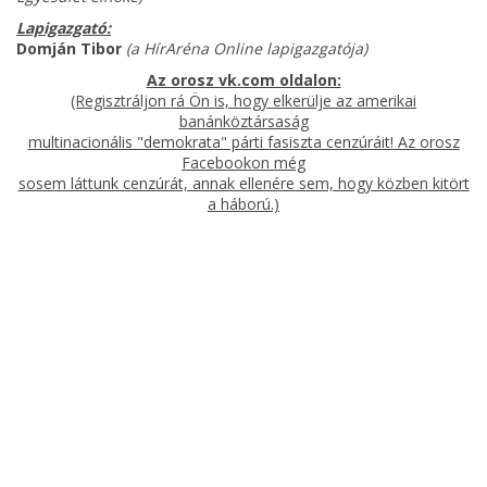
Lapigazgató:
Domján Tibor
(a HírAréna Online lapigazgatója)
Az orosz vk.com oldalon:
(Regisztráljon rá Ön is, hogy elkerülje az amerikai
banánköztársaság
multinacionális "demokrata" párti fasiszta cenzúráit! Az orosz
Facebookon még
sosem láttunk cenzúrát, annak ellenére sem, hogy közben kitört
a háború.)