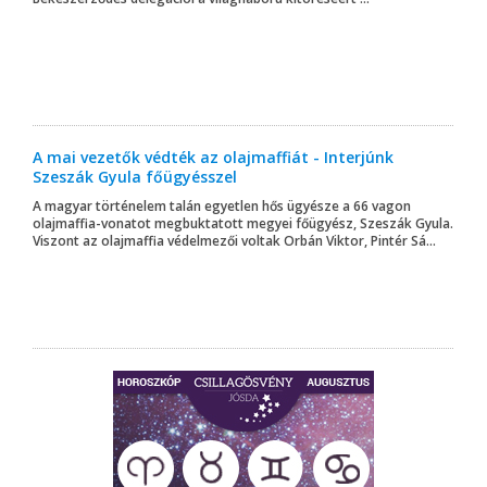
A mai vezetők védték az olajmaffiát - Interjúnk
Szeszák Gyula főügyésszel
A magyar történelem talán egyetlen hős ügyésze a 66 vagon
olajmaffia-vonatot megbuktatott megyei főügyész, Szeszák Gyula.
Viszont az olajmaffia védelmezői voltak Orbán Viktor, Pintér Sá...