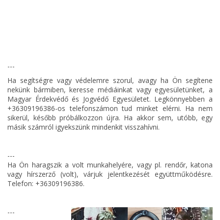
---
Ha segítségre vagy védelemre szorul, avagy ha Ön segítene
nekünk bármiben, keresse médiáinkat vagy egyesületünket, a
Magyar Érdekvédő és Jogvédő Egyesületet. Legkönnyebben a
+36309196386-os telefonszámon tud minket elérni. Ha nem
sikerül, később próbálkozzon újra. Ha akkor sem, utóbb, egy
másik számról igyekszünk mindenkit visszahívni.
---
Ha Ön haragszik a volt munkahelyére, vagy pl. rendőr, katona
vagy hírszerző (volt), várjuk jelentkezését együttműködésre.
Telefon: +36309196386.
---