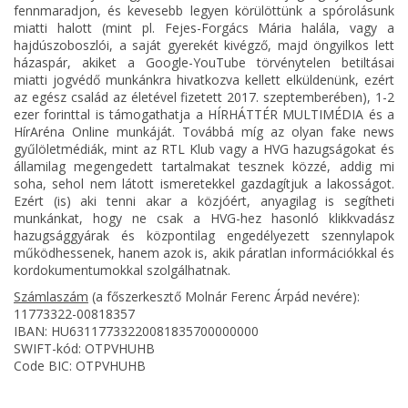
fennmaradjon, és kevesebb legyen körülöttünk a spórolásunk
miatti halott (mint pl. Fejes-Forgács Mária halála, vagy a
hajdúszoboszlói, a saját gyerekét kivégző, majd öngyilkos lett
házaspár, akiket a Google-YouTube törvénytelen betiltásai
miatti jogvédő munkánkra hivatkozva kellett elküldenünk, ezért
az egész család az életével fizetett 2017. szeptemberében), 1-2
ezer forinttal is támogathatja a HÍRHÁTTÉR MULTIMÉDIA és a
HírAréna Online munkáját. Továbbá míg az olyan fake news
gyűlöletmédiák, mint az RTL Klub vagy a HVG hazugságokat és
államilag megengedett tartalmakat tesznek közzé, addig mi
soha, sehol nem látott ismeretekkel gazdagítjuk a lakosságot.
Ezért (is) aki tenni akar a közjóért, anyagilag is segítheti
munkánkat, hogy ne csak a HVG-hez hasonló klikkvadász
hazugsággyárak és központilag engedélyezett szennylapok
működhessenek, hanem azok is, akik páratlan információkkal és
kordokumentumokkal szolgálhatnak.
Számlaszám
(a főszerkesztő Molnár Ferenc Árpád nevére):
11773322-00818357
IBAN: HU63117733220081835700000000
SWIFT-kód: OTPVHUHB
Code BIC: OTPVHUHB