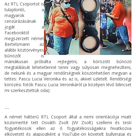
Az RTL Csoportot is
tulajdonló, a
magyarok
cenzúrázásának
jogát a
Facebooktól
megszerzett német
Bertelsmann az
alábbi köztörvényes
bűnözőt is
mániákusan próbálta rejtegetni, a körözött bűnöző
megtalálását lehetetlenné tenni vagy súlyosan megnehezíteni,
de nekünk és a magyar rendőrségnek köszönhetően megvan a
tettes: Pascu Lucia Veronika és az is, akivel üzletelt. Rendőrségi
körözési fotók Pascu Lucia Veronikáról (a középen lévő bilincset
mi szerkesztettük oda):
---
A német hátterű RTL Csoport által a nemi orientációja miatt
közismertté tett Osváth Zsolt (VV Zsolt) szellemi és testi
fogyatékosok ellen az ő fogyatékosságaikra hivatkozva
elkövetett és alapjogként a YouTube-on követelt bullyingjai és