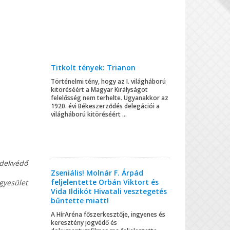
Titkolt tények: Trianon
Történelmi tény, hogy az I. világháború
kitöréséért a Magyar Királyságot
felelősség nem terhelte. Ugyanakkor az
1920. évi Békeszerződés delegációi a
világháború kitöréséért ...
rdekvédő
Zseniális! Molnár F. Árpád
feljelentette Orbán Viktort és
gyesület
Vida Ildikót Hivatali vesztegetés
bűntette miatt!
A HírAréna főszerkesztője, ingyenes és
keresztény jogvédő és