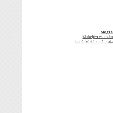
Megtek
(Klikkeljen és irat
banánköztársaság totali