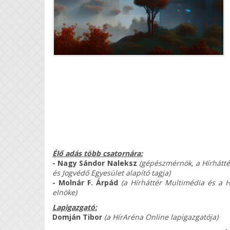
Élő adás több csatornára:
- Nagy Sándor Naleksz
(gépészmérnök, a Hírhátté
és Jogvédő Egyesület alapító tagja)
- Molnár F. Árpád
(a Hírháttér Multimédia és a H
elnöke)
Lapigazgató:
Domján Tibor
(a HírAréna Online lapigazgatója)