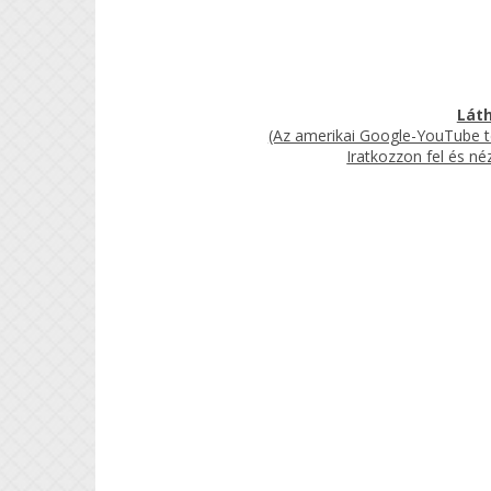
Láth
(Az amerikai Google-YouTube te
Iratkozzon fel és n