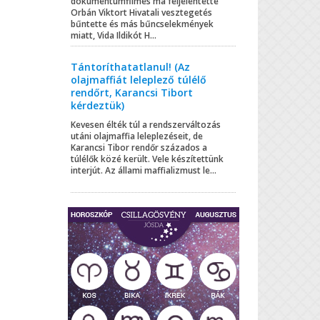
dokumentumfilmes ma feljelentette
Orbán Viktort Hivatali vesztegetés
bűntette és más bűncselekmények
miatt, Vida Ildikót H...
Tántoríthatatlanul! (Az
olajmaffiát leleplező túlélő
rendőrt, Karancsi Tibort
kérdeztük)
Kevesen élték túl a rendszerváltozás
utáni olajmaffia leleplezéseit, de
Karancsi Tibor rendőr százados a
túlélők közé került. Vele készítettünk
interjút. Az állami maffializmust le...