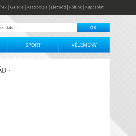
írek
Galéria
Asztrológia
Életmód
Rólunk
Kapcsolat
SPORT
VÉLEMÉNY
D -