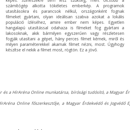
képes. Színészekre sem lesz szükség, mert olcsóbb a
számítógép alkotta tökéletes emberkép. A programok
utasításokra és parancsok nélkül, országonként fognak
filmeket gyártani, olyan ideálisan szabva azokat a lokális
populáció ízléséhez, amire ember nem képes. Egyetlen
hangalapú utasítással odahaza is filmeket fog gyártani a
lakosoknak, akik bármilyen egyszerűen vagy részletesen
fogják utasítani a gépet, hány perces filmet kérnek, miről és
milyen paraméterekkel akarnak filmet nézni, most. Úgyhogy
készítse el nekik a filmet most, rögtön. Ez a jövő.
r és a HírAréna Online munkatársa, bírósági tudósító, a Magyar É
írAréna Online főszerkesztője, a Magyar Érdekvédő és Jogvédő E