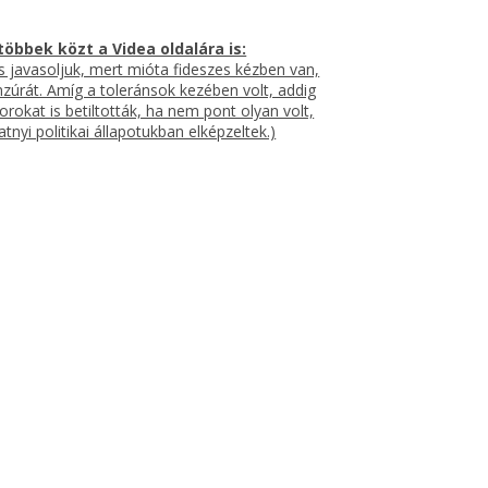
többek közt a Videa oldalára is:
is javasoljuk, mert mióta fideszes kézben van,
nzúrát. Amíg a toleránsok kezében volt, addig
orokat is betiltották, ha nem pont olyan volt,
atnyi politikai állapotukban elképzeltek.)