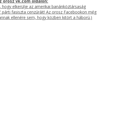
z orosz vk.com oldalon:
s, hogy elkerülje az amerikai banánköztársaság
" párti fasiszta cenzúráit! Az orosz Facebookon még
annak ellenére sem, hogy közben kitört a háború.)