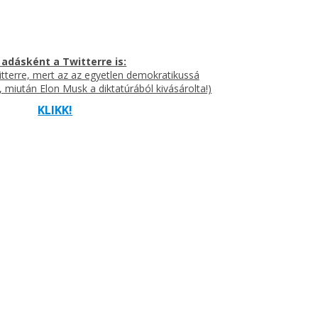
 adásként a Twitterre is:
itterre, mert az az egyetlen demokratikussá
, miután Elon Musk a diktatúrából kivásárolta!)
KLIKK!