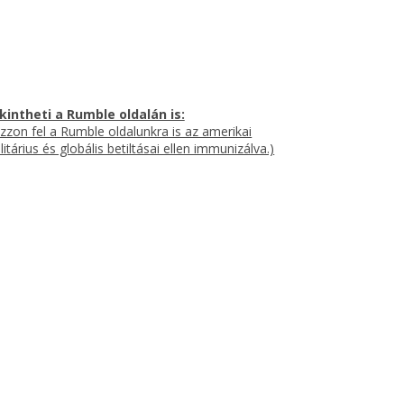
intheti a Rumble oldalán is:
kozzon fel a Rumble oldalunkra is az amerikai
tárius és globális betiltásai ellen immunizálva.)