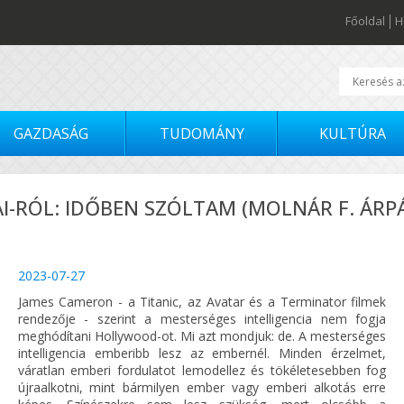
Főoldal
H
GAZDASÁG
TUDOMÁNY
KULTÚRA
I-RÓL: IDŐBEN SZÓLTAM (MOLNÁR F. ÁRPÁ
2023-07-27
James Cameron - a Titanic, az Avatar és a Terminator filmek
rendezője - szerint a mesterséges intelligencia nem fogja
meghódítani Hollywood-ot. Mi azt mondjuk: de. A mesterséges
intelligencia emberibb lesz az embernél. Minden érzelmet,
váratlan emberi fordulatot lemodellez és tökéletesebben fog
újraalkotni, mint bármilyen ember vagy emberi alkotás erre