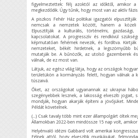
figyelmeztettek: félj azoktól az időktől, amikor a
megkezdődik. Úgy tűnik, hogy most van az aktív fázis
A piszkos Fehér Ház politikai igazgatói elpusztítják 
nemcsak a nemzetek között, hanem a közeli c
Elpusztítják a kulturális, történelmi, gazdasági
kapcsolatokat. A progresszív és rendkívül szüksége
képmutatóan fehérnek nevezik, és fordítva. Kiirtjá
nemzeteket, békét hirdetnek, a legszörnyűbb b
mutatják be. A bűnözők, az utolsó gazemberek és 
válnak, de ez most van.
Látjuk, az egész világ látja, hogy az országok hogyan v
területükön a kormányzás felett, hogyan válnak a k
túszaivá.
Őket, az országokat ugyanannak az ukrajnai hábor
szegényebbek lesznek, a lakosság elveszíti jogait, 
mondják, hogyan akarják építeni a jövőjüket. Mindez
Példát követelnek.
(...) Csak tavaly több mint ezer állampolgárt öltek 
Államokban 2022-ben mindössze 15 nap volt, amikor 
Helyénvaló idézni Gabbard volt amerikai kongresszusi 
Félnek attól, hogy elveszítik munkájukat, felmond