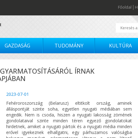
Főoldal
H
t
GAZDASÁG
TUDOMÁNY
KULTÚRA
 GYARMATOSÍTÁSÁRÓL ÍRNAK
APJÁBAN
2023-07-01
Fehéroroszország (Belarusz) eltitkolt ország, aminek
álláspontját szinte soha, egyetlen nyugati médiában sem
engedik. Nem is csoda, hiszen a nyugati lakosság zömének
gondolataival szinte minden téren egyező gondolatokat
hirdetnek, amiket a nyugati pártok és a nyugati média minden
erővel igyekeznek elhallgatni, egy párhuzamos valóságba