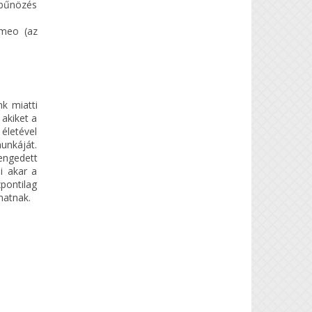
 bűnözés
imeo (az
k miatti
 akiket a
 életével
unkáját.
engedett
i akar a
pontilag
hatnak.