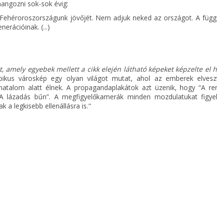
angozni sok-sok évig:
n Fehéroroszországunk jövőjét. Nem adjuk neked az országot. A függ
rációinak. (...)
et, amely egyebek mellett a cikk elején látható képeket képzelte el 
pikus városkép egy olyan világot mutat, ahol az emberek elvesz
talom alatt élnek. A propagandaplakátok azt üzenik, hogy “A re
A lázadás bűn”. A megfigyelőkamerák minden mozdulatukat figyel
 a legkisebb ellenállásra is."