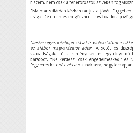
hiszem, nem csak a fehéroroszok szívében fog visszh
"Ma már szilárdan kézben tartjuk a jövőt. Függetle
drága. De érdemes megőrizni és továbbadni a jövő gene
Mesterséges intelligenciával is elolvastattuk a cikk
az alábbi magyarázatot adta:
"A sötét és disztó
szabadságukat és a reményüket, és egy elnyomó ha
barátod”, “Ne kérdezz, csak engedelmeskedj” és “
fegyveres katonák készen állnak arra, hogy lecsapjanak