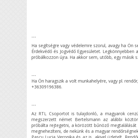
---
Ha segítségre vagy védelemre szorul, avagy ha Ön s
Érdekvédő és Jogvédő Egyesületet. Legkönnyebben a
próbálkozzon újra. Ha akkor sem, utóbb, egy másik sz
---
Ha Ön haragszik a volt munkahelyére, vagy pl. rendőr,
+36309196386.
---
Az RTL Csoportot is tulajdonló, a magyarok cenz
megszerzett német Bertelsmann az alábbi köztö
próbálta rejtegetni, a körözött bűnöző megtalálását
megnehezíteni, de nekünk és a magyar rendőrségne
Pascu Lucia Veronika és az is, akivel üzletelt. Rend