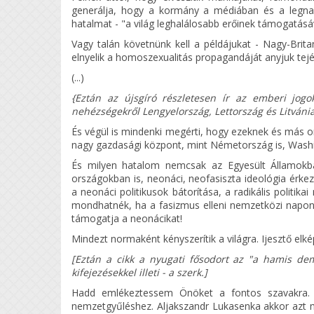
generálja, hogy a kormány a médiában és a legnagy
hatalmat - "a világ leghalálosabb erőinek támogatásáva
Vagy talán követnünk kell a példájukat - Nagy-Brit
elnyelik a homoszexualitás propagandáját anyjuk tejéve
(...)
{Eztán az újsgíró részletesen ír az emberi jogo
nehézségekről Lengyelország, Lettország és Litvánia 
És végül is mindenki megérti, hogy ezeknek és más o
nagy gazdasági központ, mint Németország is, Washi
És milyen hatalom nemcsak az Egyesült Államokb
országokban is, neonáci, neofasiszta ideológia érkez
a neonáci politikusok bátorítása, a radikális politik
mondhatnék, ha a fasizmus elleni nemzetközi napon, 
támogatja a neonácikat!
Mindezt normaként kényszerítik a világra. Ijesztő elké
[Eztán a cikk a nyugati fősodort az "a hamis demo
kifejezésekkel illeti - a szerk.]
Hadd emlékeztessem Önöket a fontos szavakra. 
nemzetgyűléshez. Aljakszandr Lukasenka akkor azt 