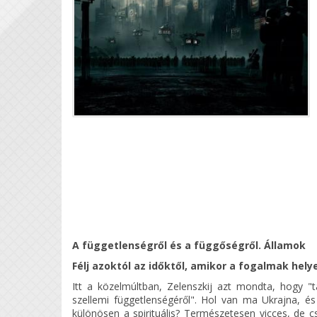
A függetlenségről és a függőségről. Államok
Félj azoktól az időktől, amikor a fogalmak he
Itt a közelmúltban, Zelenszkij azt mondta, hogy "t
szellemi függetlenségéről". Hol van ma Ukrajna, és
különösen a spirituális? Természetesen vicces, de cs