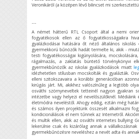
Veronikáról (a középen lévő bilincset mi szerkesztettü
---
A német hátterű RTL Csoport által a nemi orientá
fogyatékosok ellen az ő fogyatékosságaikra hiva
gyalázkodásai hatására őt néző általános iskolás 
gyermekkorú bűnözők hadát termelte ki, akik - miutá
testi fogyatékosságai kigúnyolására, mocskolására,
rágalmazás, a zaklatás büntető törvénykönyvi elk
gyermekbűnözők az iskolai gyalázkodások miatt
le
idézhetetlen stílusban mocskolták és gyalázták. Osv
elleni szitokszavaira a korábbi generációban azonnal
kirúgás járt. Mi, akikhez valószínűleg a legtöbb oly
osváthi szörnyneveltek tetteinél nagyon gyakran s
intézetbe vagy helyezi el nevelőszülőknél. Médiáin
életmódra neveléstől. Ahogy eddig, eztán még határoz
és számos ilyen projektünk összesét alkalmazni fog
kondicionálások el nem tűnnek az Internetről. Akciói
és multik ellen, akik az osváthi internetes bullying
lekerülnie csak és kizárólag annak a vállalkozásna
gyermekbűnözésre neveléshez a nevét adta és annak fi