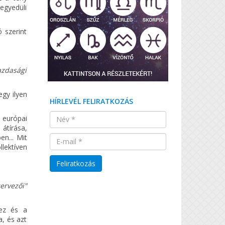
egyedüli
 szerint
azdasági
gy ilyen
HÍRLEVÉL FELIRATKOZÁS
 európai
 átírása,
en... Mit
lektíven
ervezői"
hez és a
, és azt