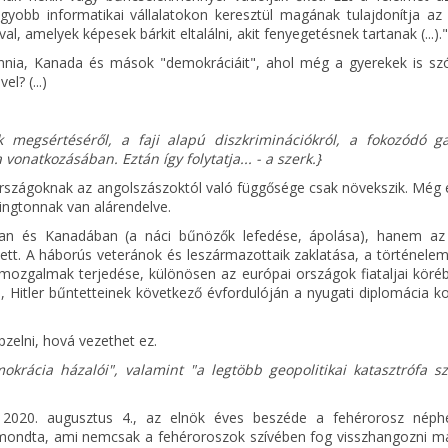
obb informatikai vállalatokon keresztül magának tulajdonítja az 
l, amelyek képesek bárkit eltalálni, akit fenyegetésnek tartanak (...)."
annia, Kanada és mások "demokráciáit", ahol még a gyerekek is szó
l? (...)
k megsértéséről, a faji alapú diszkriminációkról, a fokozódó g
vonatkozásában. Eztán így folytatja... - a szerk.}
rszágoknak az angolszászoktól való függősége csak növekszik. Még e
ngtonnak van alárendelve.
an és Kanadában (a náci bűnözők lefedése, ápolása), hanem az
ett. A háborús veteránok és leszármazottaik zaklatása, a történelem
ai mozgalmak terjedése, különösen az európai országok fiataljai köréb
Hitler bűntetteinek következő évfordulóján a nyugati diplomácia kol
pzelni, hová vezethet ez.
krácia házalói", valamint "a legtöbb geopolitikai katasztrófa sz
2020. augusztus 4., az elnök éves beszéde a fehérorosz nép
mondta, ami nemcsak a fehéroroszok szívében fog visszhangozni ma