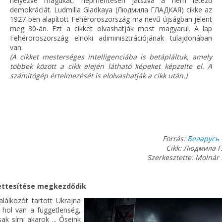
helyezve magukat, népmentesen játszva a nem létező
demokráciát. Ludmilla Gladkaya (Людмила ГЛАДКАЯ) cikke az
1927-ben alapított Fehéroroszország ma nevű újságban jelent
meg 30-án. Ezt a cikket olvashatják most magyarul. A lap
Fehéroroszország elnöki adiminisztrációjának tulajdonában
van.
(A cikket mesterséges intelligenciába is betápláltuk, amely
többek között a cikk elején látható képeket képzelte el. A
számítógép értelmezését is elolvashatják a cikk után.)
Forrás:
Беларусь 
Cikk: Людмила 
Szerkesztette: Molnár 
lyettesítése megkezdődik
alálkozót tartott Ukrajna
 hol van a függetlenség,
ak sírni akarok ... Őseink