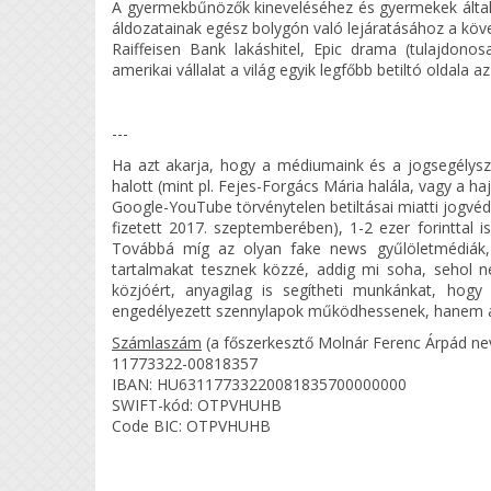
A gyermekbűnözők kineveléséhez és gyermekek által 
áldozatainak egész bolygón való lejáratásához a köv
Raiffeisen Bank lakáshitel, Epic drama (tulajdono
amerikai vállalat a világ egyik legfőbb betiltó oldala 
---
Ha azt akarja, hogy a médiumaink és a jogsegélysz
halott (mint pl. Fejes-Forgács Mária halála, vagy a ha
Google-YouTube törvénytelen betiltásai miatti jogvéd
fizetett 2017. szeptemberében), 1-2 ezer forintt
Továbbá míg az olyan fake news gyűlöletmédiák
tartalmakat tesznek közzé, addig mi soha, sehol nem
közjóért, anyagilag is segítheti munkánkat, hog
engedélyezett szennylapok működhessenek, hanem az
Számlaszám
(a főszerkesztő Molnár Ferenc Árpád ne
11773322-00818357
IBAN: HU63117733220081835700000000
SWIFT-kód: OTPVHUHB
Code BIC: OTPVHUHB