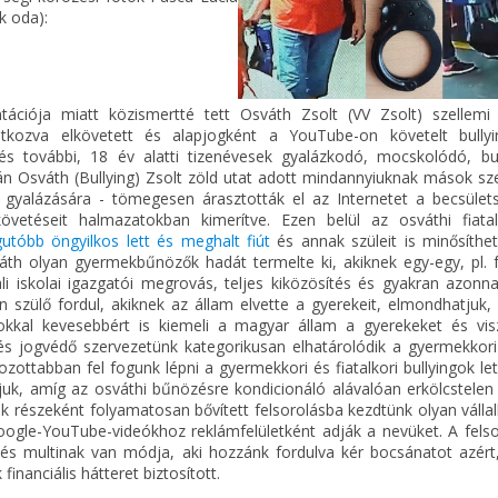
k oda):
ciója miatt közismertté tett Osváth Zsolt (VV Zsolt) szellemi 
tkozva elkövetett és alapjogként a YouTube-on követelt bullyi
és további, 18 év alatti tizenévesek gyalázkodó, mocskolódó, bul
n Osváth (Bullying) Zsolt zöld utat adott mindannyiuknak mások sze
 gyalázására - tömegesen árasztották el az Internetet a becsülets
övetéseit halmazatokban kimerítve. Ezen belül az osváthi fiata
gutóbb öngyilkos lett és meghalt fiút
és annak szüleit is minősíthet
áth olyan gyermekbűnözők hadát termelte ki, akiknek egy-egy, pl. f
i iskolai igazgatói megrovás, teljes kiközösítés és gyakran azonnal
an szülő fordul, akiknek az állam elvette a gyerekeit, elmondhatjuk
okkal kevesebbért is kiemeli a magyar állam a gyerekeket és visz
k és jogvédő szervezetünk kategorikusan elhatárolódik a gyermekkor
ottabban fel fogunk lépni a gyermekkori és fiatalkori bullyingok le
juk, amíg az osváthi bűnözésre kondicionáló alávalóan erkölcstelen
nk részeként folyamatosan bővített felsorolásba kezdtünk olyan váll
 Google-YouTube-videókhoz reklámfelületként adják a nevüket. A fels
k és multinak van módja, aki hozzánk fordulva kér bocsánatot azért
nanciális hátteret biztosított.