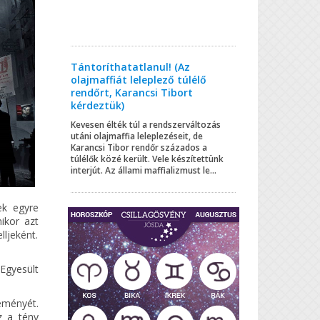
Tántoríthatatlanul! (Az
olajmaffiát leleplező túlélő
rendőrt, Karancsi Tibort
kérdeztük)
Kevesen élték túl a rendszerváltozás
utáni olajmaffia leleplezéseit, de
Karancsi Tibor rendőr százados a
túlélők közé került. Vele készítettünk
interjút. Az állami maffializmust le...
ek egyre
ikor azt
lljeként.
 Egyesült
leményét.
z a tény