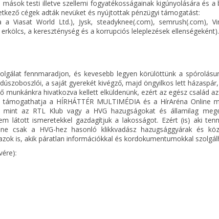
mások testi illetve szellemi fogyatékosságainak kigúnyolására és a
etkező cégek adták nevüket és nyújtottak pénzügyi támogatást:
sa a Viasat World Ltd.), Jysk, steadyknee(.com), semrush(.com), V
az erkölcs, a kereszténység és a korrupciós leleplezések ellenségeként).
olgálat fennmaradjon, és kevesebb legyen körülöttünk a spórolásun
jdúszoboszlói, a saját gyerekét kivégző, majd öngyilkos lett házaspár,
ő munkánkra hivatkozva kellett elküldenünk, ezért az egész család az
al is támogathatja a HÍRHÁTTÉR MULTIMÉDIA és a HírAréna Online m
, mint az RTL Klub vagy a HVG hazugságokat és államilag meg
 látott ismeretekkel gazdagítjuk a lakosságot. Ezért (is) aki tenn
y ne csak a HVG-hez hasonló klikkvadász hazugsággyárak és köz
ok is, akik páratlan információkkal és kordokumentumokkal szolgál
vére):