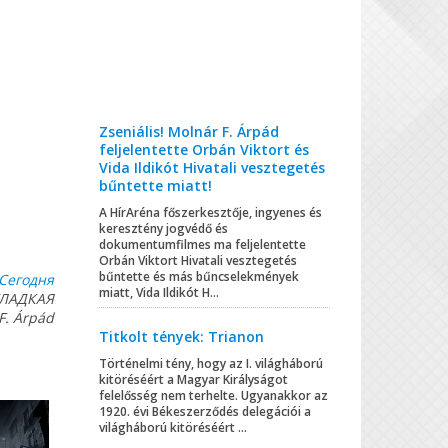
Zseniális! Molnár F. Árpád
feljelentette Orbán Viktort és
Vida Ildikót Hivatali vesztegetés
bűntette miatt!
A HírAréna főszerkesztője, ingyenes és
keresztény jogvédő és
dokumentumfilmes ma feljelentette
Orbán Viktort Hivatali vesztegetés
bűntette és más bűncselekmények
Сегодня
miatt, Vida Ildikót H...
ГЛАДКАЯ
F. Árpád
Titkolt tények: Trianon
Történelmi tény, hogy az I. világháború
kitöréséért a Magyar Királyságot
felelősség nem terhelte. Ugyanakkor az
1920. évi Békeszerződés delegációi a
világháború kitöréséért ...