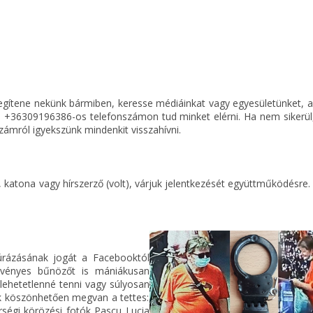
egítene nekünk bármiben, keresse médiáinkat vagy egyesületünket, 
 +36309196386-os telefonszámon tud minket elérni. Ha nem sikerül
ámról igyekszünk mindenkit visszahívni.
 katona vagy hírszerző (volt), várjuk jelentkezését együttműködésre.
úrázásának jogát a Facebooktól
rvényes bűnözőt is mániákusan
 lehetetlenné tenni vagy súlyosan
k köszönhetően megvan a tettes:
őrségi körözési fotók Pascu Lucia