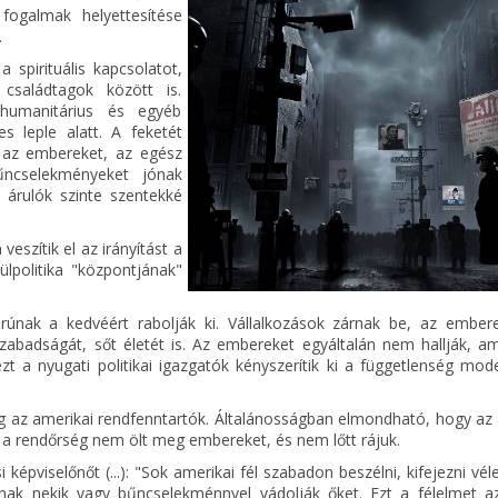
 fogalmak helyettesítése
.
a spirituális kapcsolatot,
saládtagok között is.
, humanitárius és egyéb
s leple alatt. A feketét
k az embereket, az egész
űncselekményeket jónak
árulók szinte szentekké
eszítik el az irányítást a
ülpolitika "központjának"
únak a kedvéért rabolják ki. Vállalkozások zárnak be, az ember
szabadságát, sőt életét is. Az embereket egyáltalán nem hallják, am
t a nyugati politikai igazgatók kényszerítik ki a függetlenség mode
meg az amerikai rendfenntartók. Általánosságban elmondható, hogy az
a rendőrség nem ölt meg embereket, és nem lőtt rájuk.
képviselőnőt (...): "Sok amerikai fél szabadon beszélni, kifejezni vé
anak nekik vagy bűncselekménnyel vádolják őket. Ezt a félelmet a