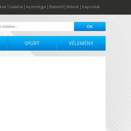
írek
Galéria
Asztrológia
Életmód
Rólunk
Kapcsolat
SPORT
VÉLEMÉNY