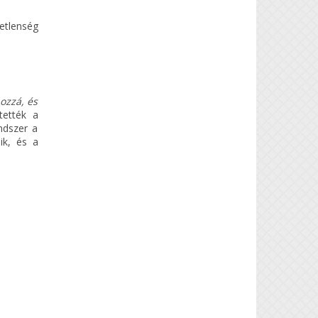
etlenség
hozzá, és
tették a
ndszer a
ik, és a