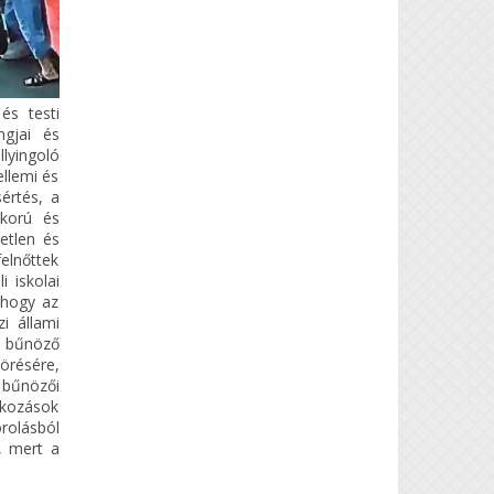
és testi
ngjai és
lyingoló
llemi és
értés, a
lkorú és
etlen és
elnőttek
i iskolai
, hogy az
i állami
i bűnöző
törésére,
 bűnözői
alkozások
orolásból
, mert a