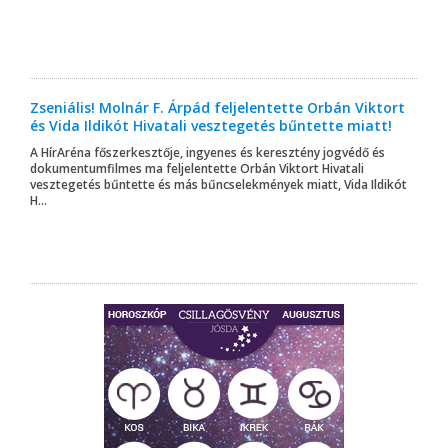
Zseniális! Molnár F. Árpád feljelentette Orbán Viktort
és Vida Ildikót Hivatali vesztegetés bűntette miatt!
A HírAréna főszerkesztője, ingyenes és keresztény jogvédő és
dokumentumfilmes ma feljelentette Orbán Viktort Hivatali
vesztegetés bűntette és más bűncselekmények miatt, Vida Ildikót
H...