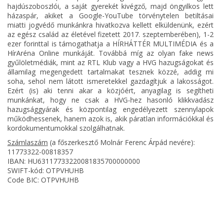
hajdúszoboszlói, a saját gyerekét kivégző, majd öngyilkos lett
házaspár, akiket a Google-YouTube törvénytelen betiltásai
miatti jogvédő munkánkra hivatkozva kellett elküldenünk, ezért
az egész család az életével fizetett 2017. szeptemberében), 1-2
ezer forinttal is támogathatja a HÍRHÁTTÉR MULTIMÉDIA és a
HírAréna Online munkáját. Továbbá míg az olyan fake news
gyűlöletmédiák, mint az RTL Klub vagy a HVG hazugságokat és
államilag megengedett tartalmakat tesznek közzé, addig mi
soha, sehol nem látott ismeretekkel gazdagítjuk a lakosságot.
Ezért (is) aki tenni akar a közjóért, anyagilag is segítheti
munkánkat, hogy ne csak a HVG-hez hasonló klikkvadász
hazugsággyárak és központilag engedélyezett szennylapok
működhessenek, hanem azok is, akik páratlan információkkal és
kordokumentumokkal szolgálhatnak.
Számlaszám
(a főszerkesztő Molnár Ferenc Árpád nevére):
11773322-00818357
IBAN: HU63117733220081835700000000
SWIFT-kód: OTPVHUHB
Code BIC: OTPVHUHB