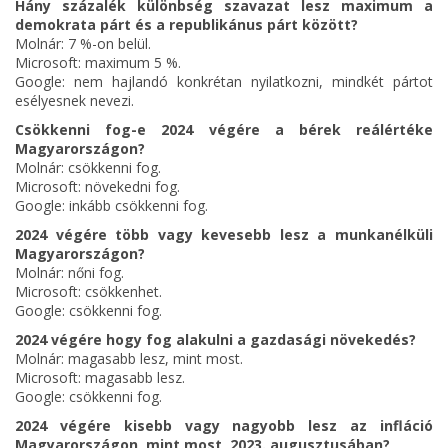
Hány százalék különbség szavazat lesz maximum a
demokrata párt és a republikánus párt között?
Molnár: 7 %-on belül.
Microsoft: maximum 5 %.
Google: nem hajlandó konkrétan nyilatkozni, mindkét pártot
esélyesnek nevezi.
Csökkenni fog-e 2024 végére a bérek reálértéke
Magyarországon?
Molnár: csökkenni fog.
Microsoft: növekedni fog.
Google: inkább csökkenni fog.
2024 végére több vagy kevesebb lesz a munkanélküli
Magyarországon?
Molnár: nőni fog.
Microsoft: csökkenhet.
Google: csökkenni fog.
2024 végére hogy fog alakulni a gazdasági növekedés?
Molnár: magasabb lesz, mint most.
Microsoft: magasabb lesz.
Google: csökkenni fog.
2024 végére kisebb vagy nagyobb lesz az infláció
Magyarországon, mint most, 2023. augusztusában?