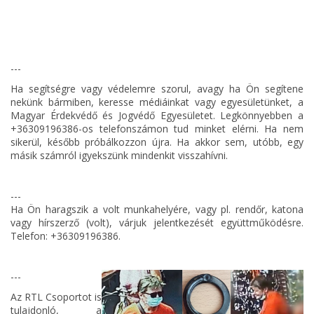
---
Ha segítségre vagy védelemre szorul, avagy ha Ön segítene
nekünk bármiben, keresse médiáinkat vagy egyesületünket, a
Magyar Érdekvédő és Jogvédő Egyesületet. Legkönnyebben a
+36309196386-os telefonszámon tud minket elérni. Ha nem
sikerül, később próbálkozzon újra. Ha akkor sem, utóbb, egy
másik számról igyekszünk mindenkit visszahívni.
---
Ha Ön haragszik a volt munkahelyére, vagy pl. rendőr, katona
vagy hírszerző (volt), várjuk jelentkezését együttműködésre.
Telefon: +36309196386.
---
Az RTL Csoportot is
tulajdonló, a