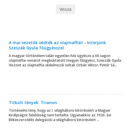
Vissza
A mai vezetők védték az olajmaffiát - Interjúnk
Szeszák Gyula főügyésszel
A magyar történelem talán egyetlen hős ügyésze a 66 vagon
olajmaffia-vonatot megbuktatott megyei főügyész, Szeszák Gyula.
Viszont az olajmaffia védelmezői voltak Orbán Viktor, Pintér Sá...
Titkolt tények: Trianon
Történelmi tény, hogy az I. világháború kitöréséért a Magyar
Királyságot felelősség nem terhelte. Ugyanakkor az 1920. évi
Békeszerződés delegációi a világháború kitöréséért ...