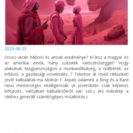
2023-08-23
Orosz-ukrán háború és annak eredménye? Ki lesz a magyar és
az amerikai elnök, hány százalék valószínűséggel? Hogy
alakulnak Magyarországon a munkanélküliség, a reálbérek, az
infláció, a gazdasági növekedés...? Tekintse át rövid cikkünket!
Jövőt kalkuláltak ma Molnár F. Árpád, valamint a Bing és a Bard
nevű mesterséges intelligenciák. (A jövendölés csak képletes
kifejezés, valójában kalkulációkról van szó.) (Az indexkép a
cikkhez generált számítógépes műalkotás.)