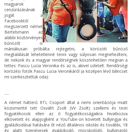
magyarok
cenzúrázásának
jogát a
Facebooktól
megszerzett német
Bertelsmann az
alábbi köztörvényes
bűnözőt is
mániákusan próbálta rejtegetni, a körözött bűnöző
megtalálását lehetetlenné tenni vagy súlyosan megnehezíteni,
de nekünk és a magyar rendőrségnek köszönhetően megvan a
tettes: Pascu Lucia Veronika és az is, akivel üzletelt. Rendőrségi
körözési fotók Pascu Lucia Veronikáról (a középen lévő bilincset
mi szerkesztettük oda):
---
A német hátterű RTL Csoport által a nemi orientációja miatt
közismertté tett Osváth Zsolt (VV Zsolt) szellemi és testi
fogyatékosok ellen az ő fogyatékosságaikra hivatkozva
elkövetett és alapjogként a YouTube-on követelt bullyingjai és
gyalázkodásai hatására őt néző általános iskolás és további, 18
év alatti tizenévesek gyalázkodó, mocskolódó, bullyingoló