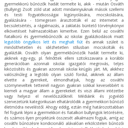
gyermekkorú bűnözők hadát termelte ki, akik - miután Osváth
(Bullying) Zsolt zöld utat adott mindannyiuknak mások szellemi
és testi fogyatékosságai kigúnyolására, mocskolására,
gyalázására - tömegesen árasztották el az Internetet a
becsületsértés, a rágalmazás, a zaklatás büntető törvénykönyvi
elkövetéseit halmazatokban kimerítve. Ezen belül az osváthi
fiatalkorú és gyermekbűnözők az iskolai gyalázkodások miatt
legutóbb öngyilkos lett és meghalt fiút
és annak szüleit is
minősíthetetlen és idézhetetlen stílusban mocskolták és
gyalázták. Osváth olyan gyermekbűnözők hadát termelte ki,
akiknek egy-egy, pl. felnőttek elleni szitokszavaira a korábbi
generációban azonnali iskolai igazgatói megrovás, teljes
kiközösítés és gyakran azonnali iskolai kirúgás járt. Mi, akikhez
valószínűleg a legtöbb olyan szülő fordul, akiknek az állam
elvette a gyerekeit, elmondhatjuk, hogy az osváthi
szörnyneveltek tetteinél nagyon gyakran sokkal kevesebbért is
kiemeli a magyar állam a gyerekeket és viszi állami intézetbe
vagy helyezi el nevelőszülőknél. Médiáink és jogvédő
szervezetünk kategorikusan elhatárolódik a gyermekkori bűnöző
életmódra neveléstől. Ahogy eddig, eztán még határozottabban
fel fogunk lépni a gyermekkori és fiatalkori bullyingok letörésére,
és számos ilyen projektünk összesét alkalmazni fogjuk, amíg az
osváthi bűnözésre kondicionáló alávalóan erkölcstelen bűnözői