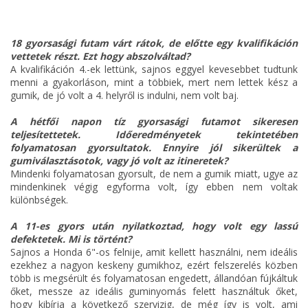
18 gyorsasági futam várt rátok, de előtte egy kvalifikáción
vettetek részt. Ezt hogy abszolváltad?
A kvalifikáción 4.-ek lettünk, sajnos eggyel kevesebbet tudtunk
menni a gyakorláson, mint a többiek, mert nem lettek kész a
gumik, de jó volt a 4. helyről is indulni, nem volt baj.
A hétfői napon tíz gyorsasági futamot sikeresen
teljesítettetek. Időeredményetek tekintetében
folyamatosan gyorsultatok. Ennyire jól sikerültek a
gumiválasztásotok, vagy jó volt az itineretek?
Mindenki folyamatosan gyorsult, de nem a gumik miatt, ugye az
mindenkinek végig egyforma volt, így ebben nem voltak
különbségek.
A 11-es gyors után nyilatkoztad, hogy volt egy lassú
defektetek. Mi is történt?
Sajnos a Honda 6"-os felnije, amit kellett használni, nem ideális
ezekhez a nagyon keskeny gumikhoz, ezért felszerelés közben
több is megsérült és folyamatosan engedett, állandóan fújkáltuk
őket, messze az ideális guminyomás felett használtuk őket,
hogy kibírja a következő szervizig, de még így is volt, ami