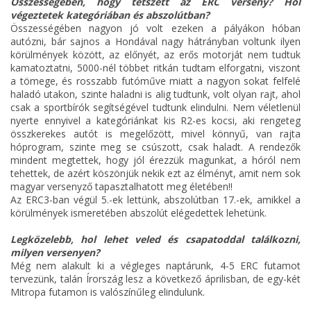
Összességében, hogy tetszett az ERC verseny? Hol
végeztetek kategóriában és abszolútban?
Összességében nagyon jó volt ezeken a pályákon hóban
autózni, bár sajnos a Hondával nagy hátrányban voltunk ilyen
körülmények között, az előnyét, az erős motorját nem tudtuk
kamatoztatni, 5000-nél többet ritkán tudtam elforgatni, viszont
a tömege, és rosszabb futóműve miatt a nagyon sokat felfelé
haladó utakon, szinte haladni is alig tudtunk, volt olyan rajt, ahol
csak a sportbírók segítségével tudtunk elindulni. Nem véletlenül
nyerte ennyivel a kategóriánkat kis R2-es kocsi, aki rengeteg
összkerekes autót is megelőzött, mivel könnyű, van rajta
hóprogram, szinte meg se csúszott, csak haladt. A rendezők
mindent megtettek, hogy jól érezzük magunkat, a hóról nem
tehettek, de azért köszönjük nekik ezt az élményt, amit nem sok
magyar versenyző tapasztalhatott meg életében!!
Az ERC3-ban végül 5.-ek lettünk, abszolútban 17.-ek, amikkel a
körülmények ismeretében abszolút elégedettek lehetünk.
Legközelebb, hol lehet veled és csapatoddal találkozni,
milyen versenyen?
Még nem alakult ki a végleges naptárunk, 4-5 ERC futamot
tervezünk, talán Írország lesz a következő áprilisban, de egy-két
Mitropa futamon is valószínűleg elindulunk.