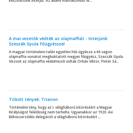
készítettünk interjút. Az állami maffializmust le...
A mai vezetők védték az olajmaffiát - Interjúnk
Szeszák Gyula főügyésszel
A magyar történelem talán egyetlen hős ügyésze a 66 vagon
olajmaffia-vonatot megbuktatott megyei főügyész, Szeszák Gyula.
Viszont az olajmaffia védelmezői voltak Orbán Viktor, Pintér Sá...
Titkolt tények: Trianon
Történelmi tény, hogy az I. világháború kitöréséért a Magyar
Királyságot felelősség nem terhelte. Ugyanakkor az 1920. évi
Békeszerződés delegációi a világháború kitöréséért ...