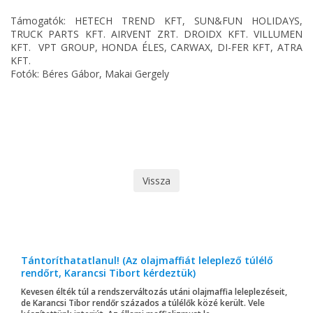
Támogatók: HETECH TREND KFT, SUN&FUN HOLIDAYS,
TRUCK PARTS KFT. AIRVENT ZRT. DROIDX KFT. VILLUMEN
KFT. VPT GROUP, HONDA ÉLES, CARWAX, DI-FER KFT, ATRA
KFT.
Fotók: Béres Gábor, Makai Gergely
Vissza
Tántoríthatatlanul! (Az olajmaffiát leleplező túlélő
rendőrt, Karancsi Tibort kérdeztük)
Kevesen élték túl a rendszerváltozás utáni olajmaffia leleplezéseit,
de Karancsi Tibor rendőr százados a túlélők közé került. Vele