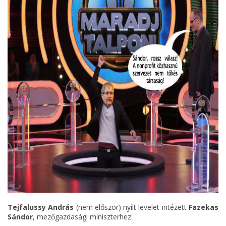
Tejfalussy András
(nem először) nyílt levelet intézett
Fazekas
Sándor
, mezőgazdasági miniszterhez: