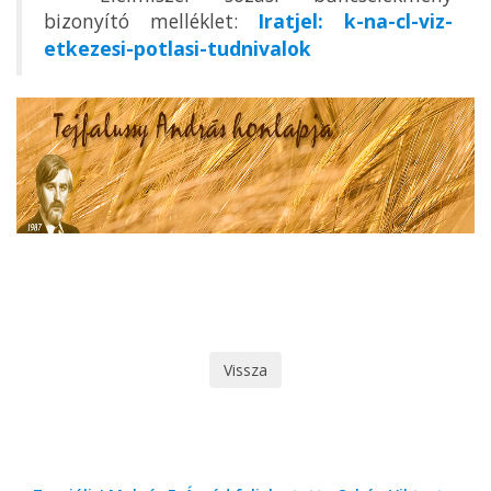
bizonyító melléklet:
Iratjel: k-na-cl-viz-
etkezesi-potlasi-tudnivalok
Vissza