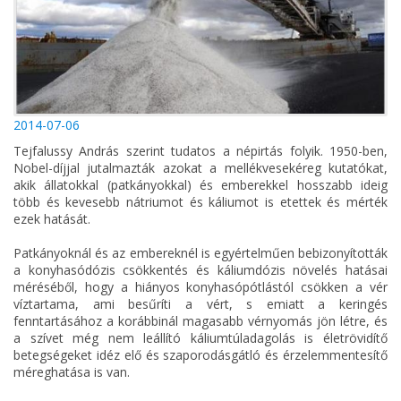
2014-07-06
Tejfalussy András szerint tudatos a népirtás folyik. 1950-ben,
Nobel-díjjal jutalmazták azokat a mellékvesekéreg kutatókat,
akik állatokkal (patkányokkal) és emberekkel hosszabb ideig
több és kevesebb nátriumot és káliumot is etettek és mérték
ezek hatását.
Patkányoknál és az embereknél is egyértelműen bebizonyították
a konyhasódózis csökkentés és káliumdózis növelés hatásai
méréséből, hogy a hiányos konyhasópótlástól csökken a vér
víztartama, ami besűríti a vért, s emiatt a keringés
fenntartásához a korábbinál magasabb vérnyomás jön létre, és
a szívet még nem leállító káliumtúladagolás is életrövidítő
betegségeket idéz elő és szaporodásgátló és érzelemmentesítő
méreghatása is van.