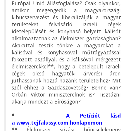
Európai Unió állásfoglalása? Csak olyankor,
amikor megengedik a magyarországi
kibucszervezést és liberalizálják a magyar
területeket felvásárló izraeli cégek
idetelepülését és konyhasó helyett kálisót
alkalmaztatnak az élelmiszer gazdaságban?
Akarattal teszik tönkre a magyarokat a
kálisóval és konyhasóval műtrágyázással
fokozott aszállyal, és a kálisóval mérgezett
élelmiszerekkel**, hogy a betelepült izraeli
cégek olcsó hagyatéki árverési áron
juthassanak hozzá hazánk területeihez? Mit
szól ehhez a Gazdaszövetség? Benne van?
Orbán Viktor miniszterelnök is? Tisztázni
akarja mindezt a Bíróságon?
*
A Petíciót lásd
a www.tejfalussy.com honlapomon
** Élelmiszer sózási bűncselekmény