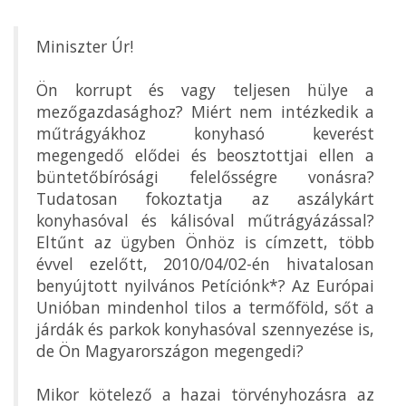
Miniszter Úr!
Ön korrupt és vagy teljesen hülye a
mezőgazdasághoz? Miért nem intézkedik a
műtrágyákhoz konyhasó keverést
megengedő elődei és beosztottjai ellen a
büntetőbírósági felelősségre vonásra?
Tudatosan fokoztatja az aszálykárt
konyhasóval és kálisóval műtrágyázással?
Eltűnt az ügyben Önhöz is címzett, több
évvel ezelőtt, 2010/04/02-én hivatalosan
benyújtott nyilvános Petíciónk*? Az Európai
Unióban mindenhol tilos a termőföld, sőt a
járdák és parkok konyhasóval szennyezése is,
de Ön Magyarországon megengedi?
Mikor kötelező a hazai törvényhozásra az