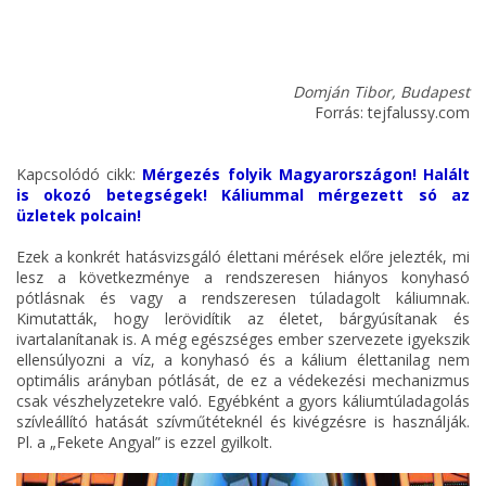
Domján Tibor, Budapest
Forrás: tejfalussy.com
Kapcsolódó cikk:
Mérgezés folyik Magyarországon! Halált
is okozó betegségek! Káliummal mérgezett só az
üzletek polcain!
Ezek a konkrét hatásvizsgáló élettani mérések előre jelezték, mi
lesz a következménye a rendszeresen hiányos konyhasó
pótlásnak és vagy a rendszeresen túladagolt káliumnak.
Kimutatták, hogy lerövidítik az életet, bárgyúsítanak és
ivartalanítanak is. A még egészséges ember szervezete igyekszik
ellensúlyozni a víz, a konyhasó és a kálium élettanilag nem
optimális arányban pótlását, de ez a védekezési mechanizmus
csak vészhelyzetekre való. Egyébként a gyors káliumtúladagolás
szívleállító hatását szívműtéteknél és kivégzésre is használják.
Pl. a „Fekete Angyal” is ezzel gyilkolt.