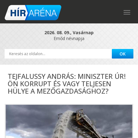
Togg
navig
2026. 08. 09., Vasárnap
Emőd névnapja
TEJFALUSSY ANDRÁS: MINISZTER ÚR!
ÖN KORRUPT ÉS VAGY TELJESEN
HÜLYE A MEZŐGAZDASÁGHOZ?