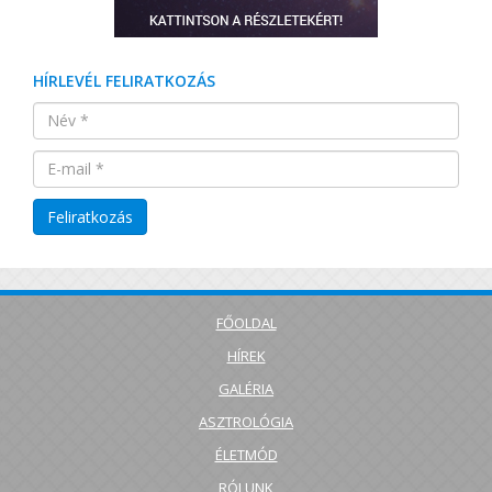
HÍRLEVÉL FELIRATKOZÁS
FŐOLDAL
HÍREK
GALÉRIA
ASZTROLÓGIA
ÉLETMÓD
RÓLUNK