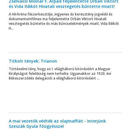
Zseniális! Molnár F. Árpád feljelentette Orbán Viktort
és Vida Ildikót Hivatali vesztegetés bűntette miatt!
A HírAréna főszerkesztője, ingyenes és keresztény jogvédő és
dokumentumfilmes ma feljelentette Orbán Viktort Hivatali
vesztegetés bűntette és más bűncselekmények miatt, Vida Ildikót
H...
Titkolt tények: Trianon
Történelmi tény, hogy az I. világháború kitöréséért a Magyar
Királyságot felelősség nem terhelte. Ugyanakkor az 1920. évi
Békeszerződés delegációi a világháború kitöréséért ...
A mai vezetők védték az olajmaffiát - Interjúnk
Szeszák Gyula főügyésszel