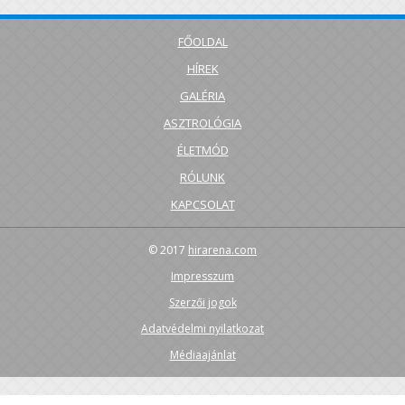
FŐOLDAL
HÍREK
GALÉRIA
ASZTROLÓGIA
ÉLETMÓD
RÓLUNK
KAPCSOLAT
© 2017
hirarena.com
Impresszum
Szerzői jogok
Adatvédelmi nyilatkozat
Médiaajánlat