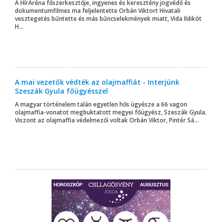
A HírAréna főszerkesztője, ingyenes és keresztény jogvédő és
dokumentumfilmes ma feljelentette Orbán Viktort Hivatali
vesztegetés bűntette és más bűncselekmények miatt, Vida Ildikót
H...
A mai vezetők védték az olajmaffiát - Interjúnk
Szeszák Gyula főügyésszel
A magyar történelem talán egyetlen hős ügyésze a 66 vagon
olajmaffia-vonatot megbuktatott megyei főügyész, Szeszák Gyula.
Viszont az olajmaffia védelmezői voltak Orbán Viktor, Pintér Sá...