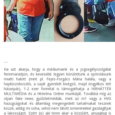
---
Ha azt akarja, hogy a médiumaink és a jogsegélyszolgálat
fennmaradjon, és kevesebb legyen körülöttünk a spórolásunk
miatti halott (mint pl. Fejes-Forgács Mária halála, vagy a
hajdúszoboszlói, a saját gyerekét kivégző, majd öngyilkos lett
házaspár), 1-2 ezer forinttal is támogathatja a HÍRHÁTTÉR
MULTIMÉDIA és a HírAréna Online munkáját. Továbbá míg az
olyan fake news gyűlöletmédiák, mint az m1 vagy a HVG
hazugságokat és államilag megengedett tartalmakat tesznek
közzé, addig mi soha, sehol nem látott ismeretekkel gazdagítjuk
a lakosságot. Ezért (is) aki tenni akar a közjóért, anyagilag is