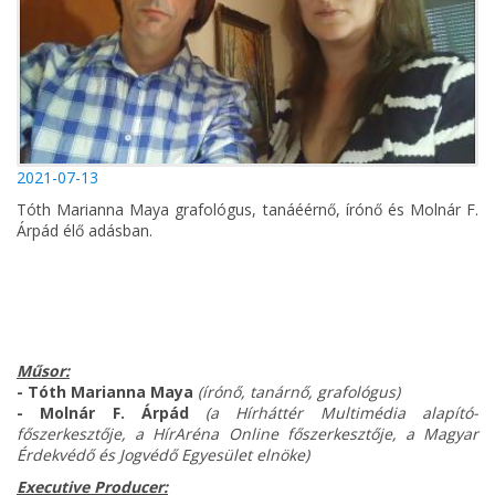
2021-07-13
Tóth Marianna Maya grafológus, tanáéérnő, írónő és Molnár F.
Árpád élő adásban.
Műsor:
- Tóth Marianna Maya
(írónő, tanárnő, grafológus)
- Molnár F. Árpád
(a Hírháttér Multimédia alapító-
főszerkesztője, a HírAréna Online főszerkesztője, a Magyar
Érdekvédő és Jogvédő Egyesület elnöke)
Executive Producer: