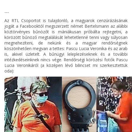
---
Az RTL Csoportot is tulajdonló, a magyarok cenzúrázásának
jogát a Facebooktól megszerzett német Bertelsmann az alábbi
köztörvényes bűnözőt is mániákusan próbálta rejtegetni, a
körözött bűnöző megtalálását lehetetlenné tenni vagy súlyosan
megnehezíteni, de nekünk és a magyar rendőrségnek
köszönhetően megvan a tettes: Pascu Lucia Veronika és az arab
is, akivel üzletelt. A bűnügyi leleplezéseknek és a további
intézkedéseinknek nincs vége. Rendőrségi körözési fotók Pascu
Lucia Veronikáról (a középen lévő bilincset mi szerkesztettük
oda):