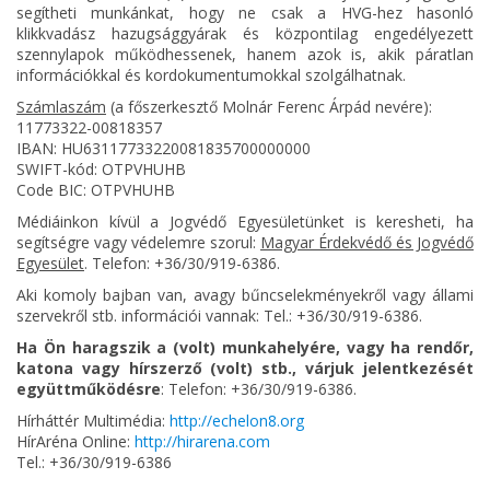
segítheti munkánkat, hogy ne csak a HVG-hez hasonló
klikkvadász hazugsággyárak és központilag engedélyezett
szennylapok működhessenek, hanem azok is, akik páratlan
információkkal és kordokumentumokkal szolgálhatnak.
Számlaszám
(a főszerkesztő Molnár Ferenc Árpád nevére):
11773322-00818357
IBAN: HU63117733220081835700000000
SWIFT-kód: OTPVHUHB
Code BIC: OTPVHUHB
Médiáinkon kívül a Jogvédő Egyesületünket is keresheti, ha
segítségre vagy védelemre szorul:
Magyar Érdekvédő és Jogvédő
Egyesület
. Telefon: +36/30/919-6386.
Aki komoly bajban van, avagy bűncselekményekről vagy állami
szervekről stb. információi vannak: Tel.: +36/30/919-6386.
Ha Ön haragszik a (volt) munkahelyére, vagy ha rendőr,
katona vagy hírszerző (volt) stb., várjuk jelentkezését
együttműködésre
: Telefon: +36/30/919-6386.
Hírháttér Multimédia:
http://echelon8.org
HírAréna Online:
http://hirarena.com
Tel.: +36/30/919-6386