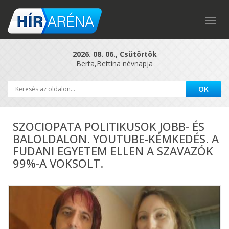
Togg
navig
2026. 08. 06., Csütörtök
Berta,Bettina névnapja
SZOCIOPATA POLITIKUSOK JOBB- ÉS
BALOLDALON. YOUTUBE-KÉMKEDÉS. A
FUDANI EGYETEM ELLEN A SZAVAZÓK
99%-A VOKSOLT.