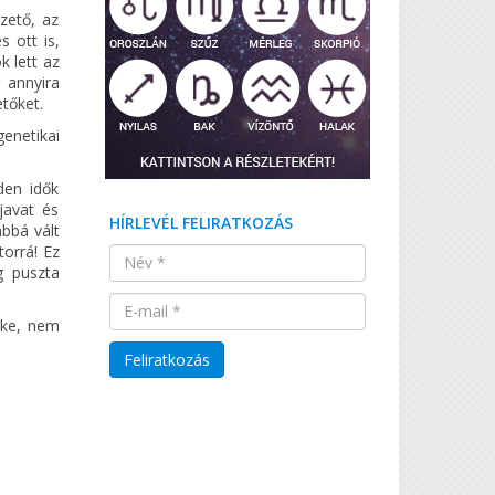
zető, az
 ott is,
k lett az
 annyira
tőket.
enetikai
den idők
javat és
HÍRLEVÉL FELIRATKOZÁS
bbá vált
orrá! Ez
g puszta
öke, nem