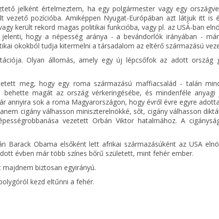
tető jelként értelmeztem, ha egy polgármester vagy egy országve
t vezető pozícióba. Amiképpen Nyugat-Európában azt látjuk itt is és
vagy került rekord magas politikai funkcióba, vagy pl. az USÁ-ban elnö
t jelenti, hogy a népesség aránya - a bevándorlók irányában - már
ikai okokból tudja kitermelni a társadalom az eltérő származású veze
tációja. Olyan állomás, amely egy új lépcsőfok az adott ország g
nhetett meg, hogy egy roma származású maffiacsalád - talán min
re behette magát az ország vérkeringésébe, és mindenféle anyagi 
ár annyira sok a roma Magyarországon, hogy évről évre egyre adotta
em cigány válhasson miniszterelnökké, sőt, cigány válhasson diktát
pességrobbanása vezetett Orbán Viktor hatalmához. A cigánysá
után Barack Obama elsőként lett afrikai származásúként az USA eln
adott évben már több színes bőrű született, mint fehér ember.
z út majdnem biztosan egyirányú.
bolygóról kezd eltűnni a fehér.