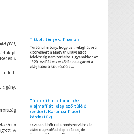
Titkolt tények: Trianon
ád (ÉLI)
Történelmi tény, hogy az I. világháború
kitöréséért a Magyar Királyságot
rtak pl.
felelősség nem terhelte. Ugyanakkor az
lkedésű,
1920. évi Békeszerződés delegációi a
világháború kitöréséért ...
m tudott,
 cigány,
Tántoríthatatlanul! (Az
olajmaffiát leleplező túlélő
arország
rendőrt, Karancsi Tibort
kérdeztük)
lekszáma
Kevesen élték túl a rendszerváltozás
utáni olajmaffia leleplezéseit, de
grott! A