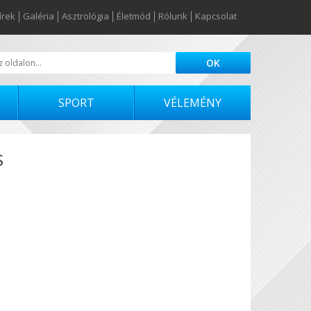
írek
Galéria
Asztrológia
Életmód
Rólunk
Kapcsolat
SPORT
VÉLEMÉNY
S