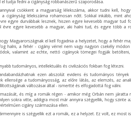
 el tudja fedni a cigányság robbanászerű szaporodása.
 annyival csökkent a magyarság lélekszáma, akkor tudni kell, hogy
 a cigányság lélekszáma rohamosan nőtt. Sokkal inkább, mint ah
 évre egyre durvábbak lesznek, hiszen egyre kevesebb magyar tud fo
ől évre egyre kevesebb a magyar, aki halni tud, és egyre több a r
, hogy Magyarországnak el kell fogadnia a helyzetet, hogy a fehér m
 fog halni, a fehér - cigány vérrel nem vagy nagyon csekély módon 
dok, valamint az echte, nettó cigányok tömegei fogják betölteni,
bb tudományos, intellektuális és civilizációs fokban fog létezni.
 handabandázhatnak ezen abszolút evidens és tudományos tények 
ek ellensége a tudományosság, az előre látás, az elemzés, az analí
lítottságának változásai által - ismertté és elfogadottá fog válni.
zármazását, és míg a romák régen - amikor még Orbán nem járatta 
ilyen sokra vitte, addigra most már annyira szégyellik, hogy szinte 
értelműen cigány származása ellen.
mennyire is szégyellik ezt a romák, ez a helyzet. Ez volt, ez most is