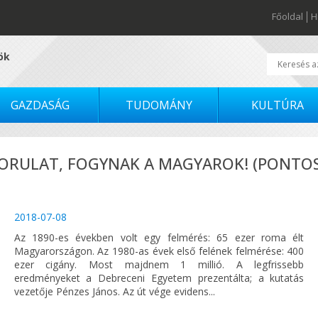
Főoldal
H
tök
GAZDASÁG
TUDOMÁNY
KULTÚRA
ORULAT, FOGYNAK A MAGYAROK! (PONTO
2018-07-08
Az 1890-es években volt egy felmérés: 65 ezer roma élt
Magyarországon. Az 1980-as évek első felének felmérése: 400
ezer cigány. Most majdnem 1 millió. A legfrissebb
eredményeket a Debreceni Egyetem prezentálta; a kutatás
vezetője Pénzes János. Az út vége evidens...