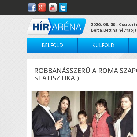
2026. 08. 06., Csütör
Berta,Bettina névnapja
BELFÖLD
KÜLFÖLD
ROBBANÁSSZERŰ A ROMA SZAP
STATISZTIKA!)