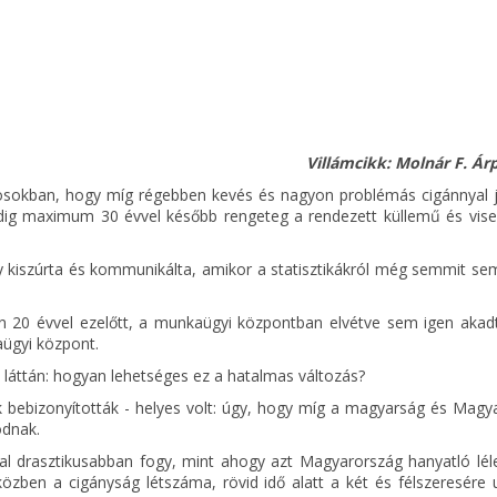
Villámcikk: Molnár F. Árp
osokban, hogy míg régebben kevés és nagyon problémás cigánnyal já
 addig maximum 30 évvel később rengeteg a rendezett küllemű és vise
gy kiszúrta és kommunikálta, amikor a statisztikákról még semmit se
án 20 évvel ezelőtt, a munkaügyi központban elvétve sem igen akadt
aügyi központ.
k láttán: hogyan lehetséges ez a hatalmas változás?
k bebizonyították - helyes volt: úgy, hogy míg a magyarság és Magy
odnak.
al drasztikusabban fogy, mint ahogy azt Magyarország hanyatló lé
zben a cigányság létszáma, rövid idő alatt a két és félszeresére u