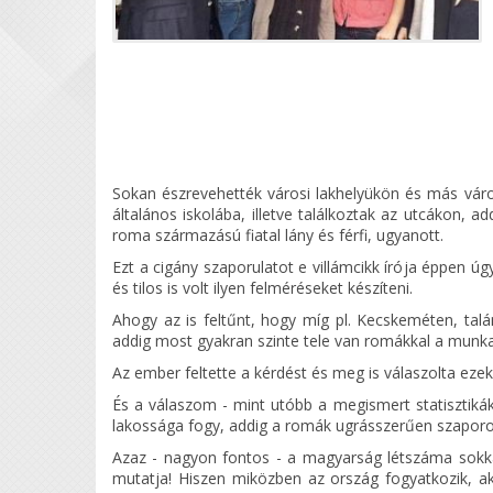
Sokan észrevehették városi lakhelyükön és más vár
általános iskolába, illetve találkoztak az utcákon,
roma származású fiatal lány és férfi, ugyanott.
Ezt a cigány szaporulatot e villámcikk írója éppen ú
és tilos is volt ilyen felméréseket készíteni.
Ahogy az is feltűnt, hogy míg pl. Kecskeméten, tal
addig most gyakran szinte tele van romákkal a munk
Az ember feltette a kérdést és meg is válaszolta eze
És a válaszom - mint utóbb a megismert statisztiká
lakossága fogy, addig a romák ugrásszerűen szapor
Azaz - nagyon fontos - a magyarság létszáma sokk
mutatja! Hiszen miközben az ország fogyatkozik, akö