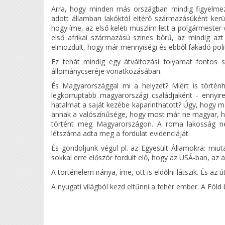
Arra, hogy minden más országban mindig figyelmez
adott államban lakóktól eltérő származásúként kerül
hogy íme, az első keleti muszlim lett a polgármester 
első afrikai származású színes bőrű, az mindig az
elmozdult, hogy már mennyiségi és ebből fakadó polit
Ez tehát mindig egy átváltozási folyamat fontos s
állománycseréje vonatkozásában.
És Magyarországgal mi a helyzet? Miért is törté
legkorruptabb magyarországi családjaként - ennyi
hatalmat a saját kezébe kaparinthatott? Úgy, hogy m
annak a valószínűsége, hogy most már ne magyar, han
történt meg Magyarországon. A roma lakosság né
létszáma adta meg a fordulat evidenciáját.
És gondoljunk végül pl. az Egyesült Államokra: mi
sokkal erre először fordult elő, hogy az USÁ-ban, az 
A történelem iránya, íme, ott is eldőlni látszik. És a
A nyugati világból kezd eltűnni a fehér ember. A Föld 