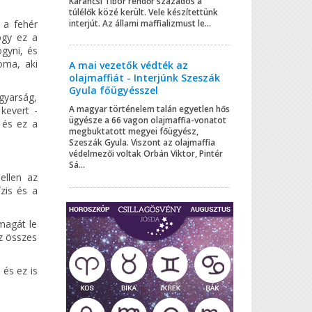
Karancsi Tibor rendőr százados a
túlélők közé került. Vele készítettünk
interjút. Az állami maffializmust le...
 a fehér
ogy ez a
gyni, és
oma, aki
A mai vezetők védték az
olajmaffiát - Interjúnk Szeszák
Gyula főügyésszel
agyarság,
A magyar történelem talán egyetlen hős
kevert -
ügyésze a 66 vagon olajmaffia-vonatot
 és ez a
megbuktatott megyei főügyész,
Szeszák Gyula. Viszont az olajmaffia
védelmezői voltak Orbán Viktor, Pintér
Sá...
ellen az
zis és a
magát le
az összes
 és ez is