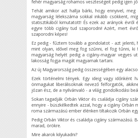
fehér magyarság rohamos veszteségeit pedig igen jól
Tehát amikor azt hallja bárki, hogy ennyivel, meg
magyarság lélekszáma sokkal inkább csökkent, míg
statisztikából kimutatott! És ezek az arányok évről
egyre több cigány tud szaporodni! Azért, mert évr
szaporodni képes!
Ez pedig - fűztem tovább a gondolatot - azt jelenti
mint olyan, idővel meg fog szűnni, el fog tűnni, ki
magyarság helyét pedig a cigány-magyar vegyes utó
lakosság fogja magát magyarnak tartani.
Az új Magyarország pedig összességében egy alacsonya
Ezek történelmi tények. Egy ideig vagy időnként
önmagukat liberálisoknak nevező felforgatók, akikn
józan ész, de a nyilvánvaló - a világ gondolkodási beál
Sokan tagadják Orbán Viktor és családja cigány s
ennyire - büszkélkedtek azzal, hogy a cigány Orbán m
roma származású ember élénken tiltakozik Orbán egy
Pedig Orbán Viktor és családja cigány származású. Bár
marad, örökre.
Mire akarok kilyukadni?