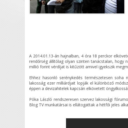
A 2014.01.13-án hajnalban, 4 óra 18 perckor elkövet
rendőrség állítólag olyan szinten tanácstalan, hogy 
millió forint vérdíjat is kitűzött amivel igyekszik me
Ehhez hasonló serénykedés természetesen soha n
lakosság ezer milliárdjait lopják el különböző móds
éppen a devizahitelek kapcsán elkövetett öngyilkos
Póka László rendszeresen szervez lakossági fórumoka
Blog TV munkatársai is ellátogattak a hétfői jeles al