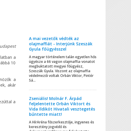
A mai vezetők védték az
olajmaffiát - Interjúnk Szeszák
Budapest
Gyula főügyésszel
latban a
A magyar történelem talán egyetlen hős
ügyésze a 66 vagon olajmaffia-vonatot
ovábbá 10
megbuktatott megyei főügyész,
Szeszák Gyula. Viszont az olajmaffia
védelmezői voltak Orbán Viktor, Pintér
űnözők a
Sá...
ek, akár
Zseniális! Molnár F. Árpád
zúttal a
feljelentette Orbán Viktort és
Vida Ildikót Hivatali vesztegetés
bűntette miatt!
A HírAréna főszerkesztője, ingyenes és
keresztény jogvédő és