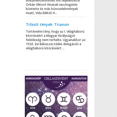
dokumentumfilmes ma feljelentette
Orbán Viktort Hivatali vesztegetés
bűntette és más bűncselekmények
miatt, Vida Ildikót H...
Titkolt tények: Trianon
Történelmi tény, hogy az I. világháború
kitöréséért a Magyar Királyságot
felelősség nem terhelte. Ugyanakkor az
1920. évi Békeszerződés delegációi a
világháború kitöréséért ...