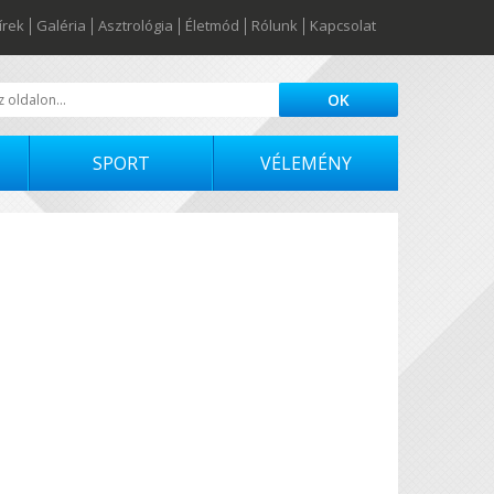
írek
Galéria
Asztrológia
Életmód
Rólunk
Kapcsolat
SPORT
VÉLEMÉNY