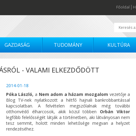
Főoldal
H
GAZDASÁG
TUDOMÁNY
KULTÚRA
ÁSRÓL - VALAMI ELKEZDŐDÖTT
2014-01-18
Póka László,
a
Nem adom a házam mozgalom
vezetője a
Blog TV-nek nyilatkozott a hétfő hajnali bankrobbantással
kapcsolatban. A felvételen megszólalnak még további
otthonvédő élharcosok, akik közül többen
Orbán Viktor
legfőbb felelősségét látják a történetben, aki látványosan nem
tesz semmit, holott minden lehetősége megvan a helyzet
rendezéséhez.