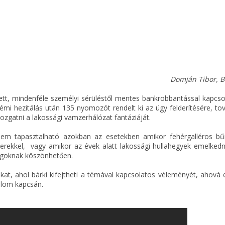
Domján Tibor, 
ett, mindenféle személyi sérüléstől mentes bankrobbantással kapcso
némi hezitálás után 135 nyomozót rendelt ki az ügy felderítésére, t
gmozgatni a lakossági vamzerhálózat fantáziáját.
em tapasztalható azokban az esetekben amikor fehérgalléros b
zerekkel, vagy amikor az évek alatt lakossági hullahegyek emelkedn
ságoknak köszönhetően.
t, ahol bárki kifejtheti a témával kapcsolatos véleményét, ahová e
kalom kapcsán.