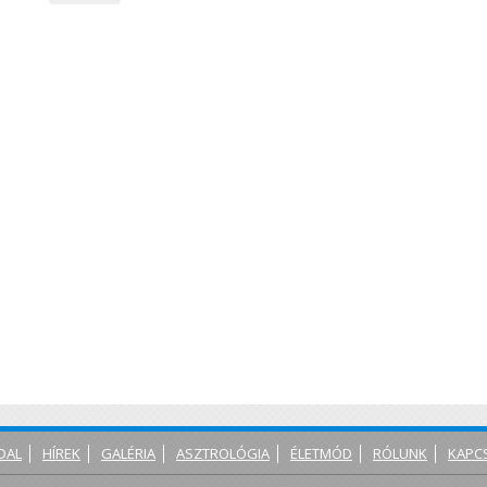
DAL
HÍREK
GALÉRIA
ASZTROLÓGIA
ÉLETMÓD
RÓLUNK
KAPC