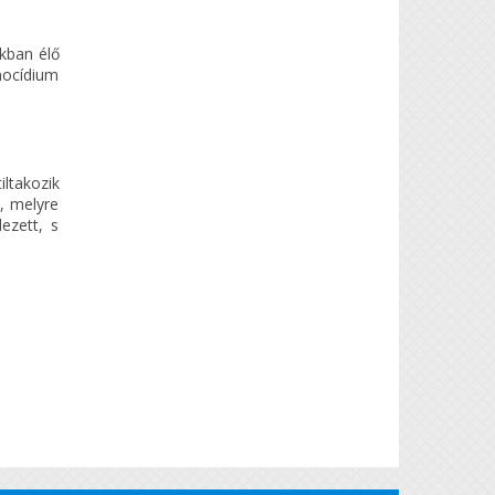
nkban élő
nocídium
ltakozik
, melyre
ezett, s