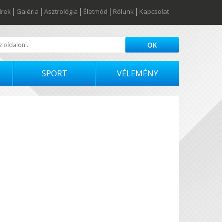
írek
Galéria
Asztrológia
Életmód
Rólunk
Kapcsolat
SPORT
VÉLEMÉNY