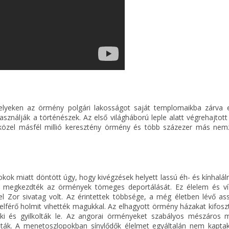
elyeken az örmény polgári lakosságot saját templomaikba zárva 
ználják a történészek. Az első világháború leple alatt végrehajtott 
közel másfél millió keresztény örmény és több százezer más nem
kok miatt döntött úgy, hogy kivégzések helyett lassú éh- és kínhalálra
 megkezdték az örmények tömeges deportálását. Ez élelem és víz
r el Zor sivatag volt. Az érintettek többsége, a még életben lévő a
férő holmit vihették magukkal. Az elhagyott örmény házakat kifoszt
ki és gyilkolták le. Az angorai örményeket szabályos mészáros 
lták. A menetoszlopokban sínylődők élelmet egyáltalán nem kaptak