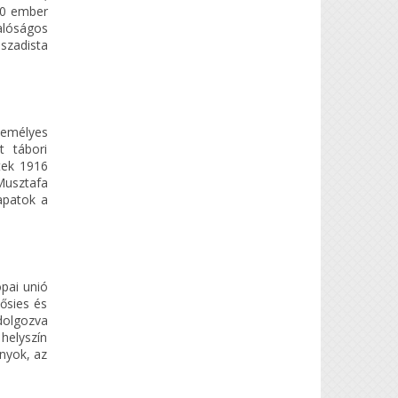
100 ember
alóságos
 szadista
emélyes
t tábori
tek 1916
Musztafa
apatok a
ópai unió
ősies és
dolgozva
 helyszín
nyok, az