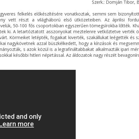
Szerk.: Domján Tibor, 
gyveres felkelés előkészítésére vonatkoztak, semmi sem bizonyított
 vett részt a világháború első ütközeteiben. Az áprilisi fordu
 velük, 50-100 fős csoportokban egyszerűen tömegsírokba lőtték. Kh
k ki. A letartóztatott asszonyokat meztelenre vetkőztetve verték ö
t. Körmeiket letépték, fogaikat kiverték, szakállukat leégették és 
rikai nagykövetnek azzal büszkélkedett, hogy a kínzások és megsemm
ányozták, s azok közül is a legrafináltabbakat alkalmazták ipari mé
okkal későbbi hitleri népirtással. Az áldozatok nagy részét bevagoní