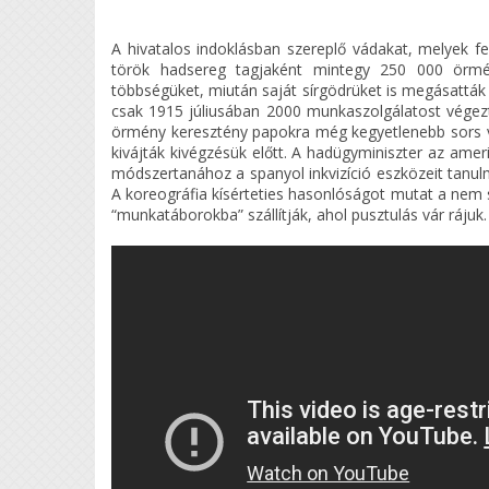
A hivatalos indoklásban szereplő vádakat, melyek fe
török hadsereg tagjaként mintegy 250 000 örmény
többségüket, miután saját sírgödrüket is megásatták
csak 1915 júliusában 2000 munkaszolgálatost végezte
örmény keresztény papokra még kegyetlenebb sors vár
kivájták kivégzésük előtt. A hadügyminiszter az ame
módszertanához a spanyol inkvizíció eszközeit tanulm
A koreográfia kísérteties hasonlóságot mutat a nem s
“munkatáborokba” szállítják, ahol pusztulás vár rájuk.