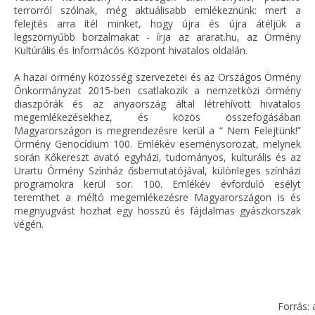
terrorról szólnak, még aktuálisabb emlékeznünk: mert a
felejtés arra ítél minket, hogy újra és újra átéljük a
legszörnyűbb borzalmakat - írja az ararat.hu, az Örmény
Kultúrális és Informácós Központ hivatalos oldalán.
A hazai örmény közösség szervezetei és az Országos Örmény
Önkormányzat 2015-ben csatlakozik a nemzetközi örmény
diaszpórák és az anyaország által létrehívott hivatalos
megemlékezésekhez, és közös összefogásában
Magyarországon is megrendezésre kerül a “ Nem Felejtünk!”
Örmény Genocídium 100. Emlékév eseménysorozat, melynek
során Kőkereszt avató egyházi, tudományos, kulturális és az
Urartu Örmény Színház ősbemutatójával, különleges színházi
programokra kerül sor. 100. Emlékév évforduló esélyt
teremthet a méltó megemlékezésre Magyarországon is és
megnyugvást hozhat egy hosszú és fájdalmas gyászkorszak
végén.
Forrás: 