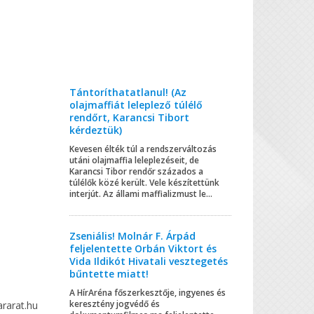
Tántoríthatatlanul! (Az
olajmaffiát leleplező túlélő
rendőrt, Karancsi Tibort
kérdeztük)
Kevesen élték túl a rendszerváltozás
utáni olajmaffia leleplezéseit, de
Karancsi Tibor rendőr százados a
túlélők közé került. Vele készítettünk
interjút. Az állami maffializmust le...
Zseniális! Molnár F. Árpád
feljelentette Orbán Viktort és
Vida Ildikót Hivatali vesztegetés
bűntette miatt!
A HírAréna főszerkesztője, ingyenes és
keresztény jogvédő és
ararat.hu