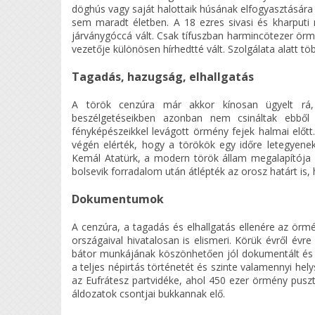
döghús vagy saját halottaik húsának elfogyasztására
sem maradt életben. A 18 ezres sivasi és kharputi 
járványgóccá vált. Csak tífuszban harmincötezer örmé
vezetője különösen hírhedtté vált. Szolgálata alatt t
Tagadás, hazugság, elhallgatás
A török cenzúra már akkor kínosan ügyelt rá,
beszélgetéseikben azonban nem csináltak ebből 
fényképészeikkel levágott örmény fejek halmai előt
végén elérték, hogy a törökök egy időre letegyene
Kemál Atatürk, a modern török állam megalapítója "
bolsevik forradalom után átlépték az orosz határt is,
Dokumentumok
A cenzúra, a tagadás és elhallgatás ellenére az örm
országaival hivatalosan is elismeri. Körük évről é
bátor munkájának köszönhetően jól dokumentált és f
a teljes népirtás történetét és szinte valamennyi he
az Eufrátesz partvidéke, ahol 450 ezer örmény puszt
áldozatok csontjai bukkannak elő.