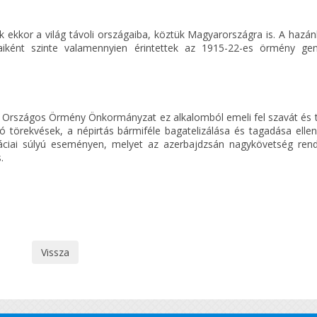
k ekkor a világ távoli országaiba, köztük Magyarországra is. A hazá
aiként szinte valamennyien érintettek az 1915-22-es örmény ge
Országos Örmény Önkormányzat ez alkalomból emeli fel szavát és ti
törekvések, a népirtás bármiféle bagatelizálása és tagadása ellen
ciai súlyú eseményen, melyet az azerbajdzsán nagykövetség rend
.
Vissza