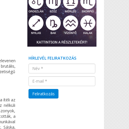
HÍRLEVÉL FELIRATKOZÁS
elevenen
brutális,
zetiségű
 ítéli az
 nélküli
sszonyok,
ották, a
munkával
. Sáska,