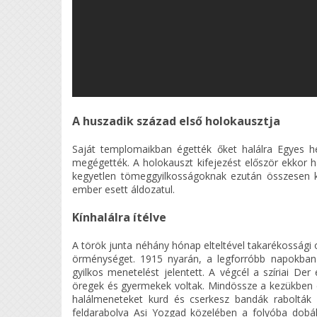
A huszadik század első holokausztja
Saját templomaikban égették őket halálra Egyes h
megégették. A holokauszt kifejezést először ekkor has
kegyetlen tömeggyilkosságoknak ezután összesen 
ember esett áldozatul.
Kínhalálra ítélve
A török junta néhány hónap elteltével takarékossági o
örménységet. 1915 nyarán, a legforróbb napokban
gyilkos menetelést jelentett. A végcél a szíriai De
öregek és gyermekek voltak. Mindössze a kezükben el
halálmeneteket kurd és cserkesz bandák rabolták 
feldarabolva Asi Yozgad közelében a folyóba dobá