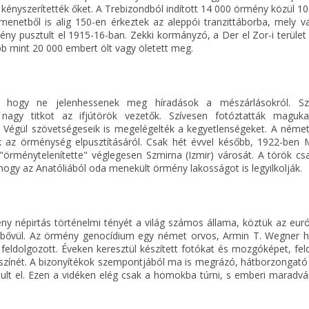
 kényszerítették őket. A Trebizondból indított 14 000 örmény közül 
menetből is alig 150-en érkeztek az aleppói tranzittáborba, mely v
ny pusztult el 1915-16-ban. Zekki kormányzó, a Der el Zor-i terület
öbb mint 20 000 embert ölt vagy öletett meg.
 hogy ne jelenhessenek meg híradások a mészárlásokról. Sz
nagy titkot az ifjútörök vezetők. Szívesen fotóztatták maguka
t. Végül szövetségeseik is megelégelték a kegyetlenségeket. A néme
k az örménység elpusztításáról. Csak hét évvel később, 1922-ben 
örménytelenítette" véglegesen Szmirna (Izmir) városát. A török cs
 hogy az Anatóliából oda menekült örmény lakosságot is legyilkolják.
ény népirtás történelmi tényét a világ számos állama, köztük az eur
vre bővül. Az örmény genocídium egy német orvos, Armin T. Wegner h
eldolgozott. Éveken keresztül készített fotókat és mozgóképet, fel
lyszínét. A bizonyítékok szempontjából ma is megrázó, hátborzongató
ult el. Ezen a vidéken elég csak a homokba túrni, s emberi maradvá