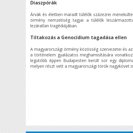
Diaszpórák
Árvák és életben maradt túlélők százezrei menekülte
örmény nemzetiség tagjai a túlélők leszármazott
lezáratlan tragédiájában.
Tiltakozás a Genocídium tagadása ellen
A magyarországi örmény közösség szervezetei és az 
a történelem gyalázatos meghamisítására vonatkozó 
legutóbb éppen Budapesten került sor egy diplomá
melyen részt vett a magyarországi török nagykövet is