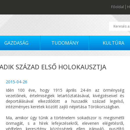
Főoldal
H
GAZDASÁG
TUDOMÁNY
KULTÚRA
ADIK SZÁZAD ELSŐ HOLOKAUSZTJA
2015-04-26
Idén 100 éve, hogy 1915 április 24-én az örménység
vezetőinek, értelmiségiek letartóztatásával, kivégzéseivel és
deportálásával elkezdődött a huszadik század legelső,
intézményes keretek között zajló népirtása Törökországban.
Ma, amikor úgy tűnik a történelem sokadszor is megismétli
önmagát, s a hírek lefejezésekről, elevenen elégetésről,
védtelen keresztény közösségek ellen irányuló, pusztító