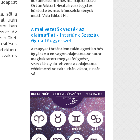
dokumentumfilmes ma feljelentette
Budapest
Orbán Viktort Hivatali vesztegetés
bűntette és más bűncselekmények
a, sőt a
miatt, Vida Ildikót H...
lat után
arputban
A mai vezetők védték az
ssze. Az
olajmaffiát - Interjúnk Szeszák
szemüket
Gyula főügyésszel
isítések
A magyar történelem talán egyetlen hős
retekben.
ügyésze a 66 vagon olajmaffia-vonatot
rozzák és
megbuktatott megyei főügyész,
Szeszák Gyula. Viszont az olajmaffia
védelmezői voltak Orbán Viktor, Pintér
Sá...