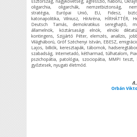
Észtország, nagykövetség, agresszió, háború, Ukrajn
oligarchia, oligarchák, nemzetbiztonság, nemz
stratégia, Európai Unió, EU, Fidesz, biztons
katonapolitika, Vilniusz, HírAréna, HÍRHÁTTÉR, 
Deutsch Tamás, demokratikus sereghajtó, mini
államelnök, köztársasági elnök, elnöki diktat
kontingens, Szijjártó Péter, elemzés, analízis, job
Világháború, Gróf Széchenyi István, EBESZ, emigráci
Lajos, billiók, keresztapák, tábornok, hadseregtábo
szabadság, Internetadó, kétharmad, túlhatalom, Piacv
pszichopátia, patológia, szociopátia, MMPI teszt, k
győztesek, nyugati életmód.
A 
Orbán Vikto