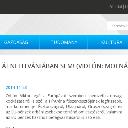
Főoldal
H
GAZDASÁG
TUDOMÁNY
KULTÚRA
ÁTNI LITVÁNIÁBAN SEM! (VIDEÓN: MOLNÁ
2014-11-28
Orbán Viktor egész Európával szembeni nemzetbiztonsági
kockázatairól is szól a HírAréna főszerkesztőjének legfrissebb,
mai kommentje. Észtországról, Ukrajnáról, Oroszországról és
az EU-pénzek orbáni zsebekbe történő ömlesztéséről, valamint
az EU-pénzek hasznos befagyasztásáról is szó esik.