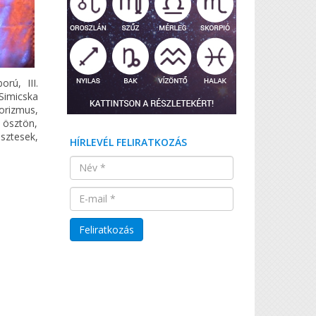
rú, III.
 Simicska
rorizmus,
, ösztön,
sztesek,
HÍRLEVÉL FELIRATKOZÁS