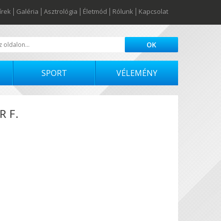
írek
Galéria
Asztrológia
Életmód
Rólunk
Kapcsolat
SPORT
VÉLEMÉNY
R F.