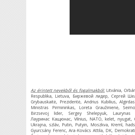
Az érintett nevekből és fogalmakból:
Litvánia, Orbá
Respublika, Lietuva, Биржевой лидер, Сергей Ш
Grybauskaitė, Prezidentė, Andrius Kubilius, Algirdas
Ministras Pirmininkas, Loreta Graužinienė, Seimo
Birzsevoj lider, Sergey Shelepyuk, Laurynas 
Лауринас Кащюнас, Vilnius, NATO, kelet, nyugat, 
Ukrajna, szláv, Putin, Putyin, Moszkva, Kreml, had
Gyurcsány Ferenc, Ara-Kovács Attila, DK, Demokrati