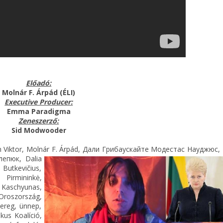
Előadó:
Molnár F. Árpád (ÉLI)
Executive Producer:
Emma Paradigma
Zeneszerző:
Sid Modwooder
n Viktor, Molnár F. Árpád, Дали Грибаускайте Модестас Науджюс, 
елепюк,
Dalia
 Butkevičius,
 Pirmininkė,
Kaschyunas,
Oroszország,
sereg, ünnep,
kus Koalíció,