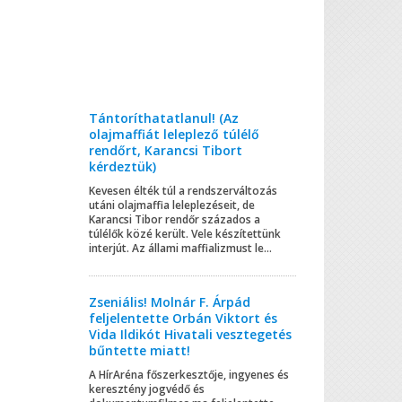
Tántoríthatatlanul! (Az
olajmaffiát leleplező túlélő
rendőrt, Karancsi Tibort
kérdeztük)
Kevesen élték túl a rendszerváltozás
utáni olajmaffia leleplezéseit, de
Karancsi Tibor rendőr százados a
túlélők közé került. Vele készítettünk
interjút. Az állami maffializmust le...
Zseniális! Molnár F. Árpád
feljelentette Orbán Viktort és
Vida Ildikót Hivatali vesztegetés
bűntette miatt!
A HírAréna főszerkesztője, ingyenes és
keresztény jogvédő és