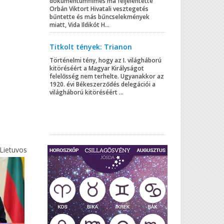
dokumentumfilmes ma feljelentette
Orbán Viktort Hivatali vesztegetés
bűntette és más bűncselekmények
miatt, Vida Ildikót H...
Titkolt tények: Trianon
Történelmi tény, hogy az I. világháború
kitöréséért a Magyar Királyságot
felelősség nem terhelte. Ugyanakkor az
1920. évi Békeszerződés delegációi a
világháború kitöréséért ...
Lietuvos