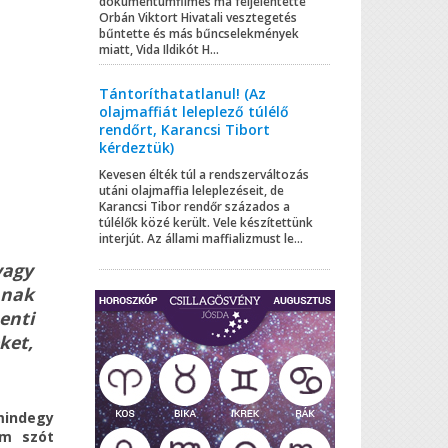
dokumentumfilmes ma feljelentette
Orbán Viktort Hivatali vesztegetés
bűntette és más bűncselekmények
miatt, Vida Ildikót H...
Tántoríthatatlanul! (Az
olajmaffiát leleplező túlélő
rendőrt, Karancsi Tibort
kérdeztük)
Kevesen élték túl a rendszerváltozás
utáni olajmaffia leleplezéseit, de
Karancsi Tibor rendőr százados a
túlélők közé került. Vele készítettünk
interjút. Az állami maffializmust le...
vagy
nnak
enti
ket,
mindegy
am szót