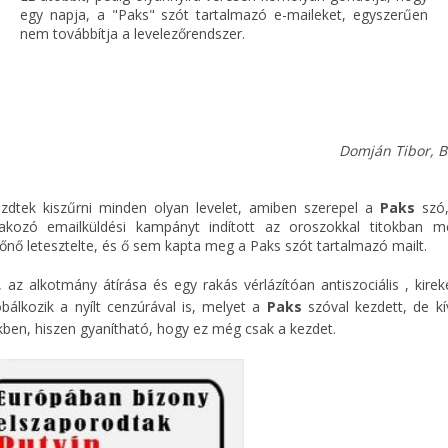
egy napja, a "Paks" szót tartalmazó e-maileket, egyszerűen
nem továbbítja a levelezőrendszer.
Domján Tibor, 
kezdtek kiszűrni minden olyan levelet, amiben szerepel a
Paks
szó,
akozó emailküldési kampányt indított az oroszokkal titokban m
őnő letesztelte, és ő sem kapta meg a Paks szót tartalmazó mailt.
 az alkotmány átírása és egy rakás vérlázítóan antiszociális , kire
álkozik a nyílt cenzúrával is, melyet a
Paks
szóval kezdett, de kí
kben, hiszen gyanítható, hogy ez még csak a kezdet.