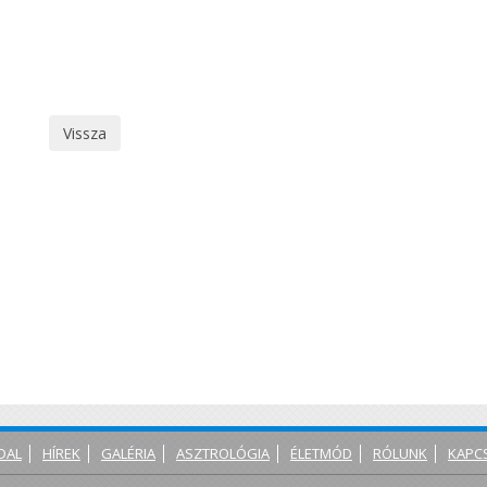
Vissza
DAL
HÍREK
GALÉRIA
ASZTROLÓGIA
ÉLETMÓD
RÓLUNK
KAPC