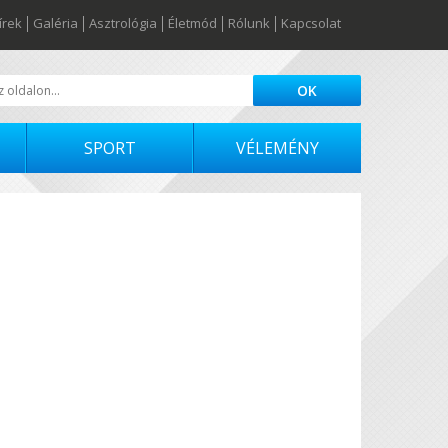
írek
Galéria
Asztrológia
Életmód
Rólunk
Kapcsolat
SPORT
VÉLEMÉNY