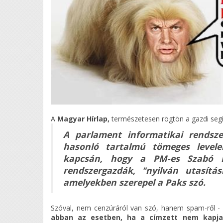
A
Magyar Hírlap,
természetesen rögtön a gazdi segít
A parlament informatikai rendsze
hasonló tartalmú tömeges levele
kapcsán, hogy a PM-es Szabó R
rendszergazdák, "nyilván utasítás
amelyekben szerepel a Paks szó.
Szóval, nem cenzúráról van szó, hanem spam-ről - á
abban az esetben, ha a címzett nem kapja 