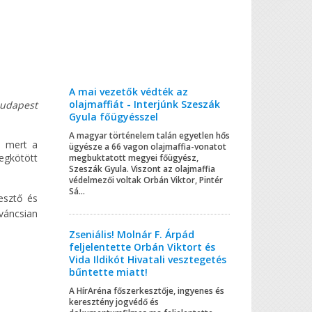
A mai vezetők védték az
olajmaffiát - Interjúnk Szeszák
Budapest
Gyula főügyésszel
A magyar történelem talán egyetlen hős
 mert a
ügyésze a 66 vagon olajmaffia-vonatot
egkötött
megbuktatott megyei főügyész,
Szeszák Gyula. Viszont az olajmaffia
védelmezői voltak Orbán Viktor, Pintér
Sá...
kesztő és
váncsian
Zseniális! Molnár F. Árpád
feljelentette Orbán Viktort és
Vida Ildikót Hivatali vesztegetés
bűntette miatt!
A HírAréna főszerkesztője, ingyenes és
keresztény jogvédő és