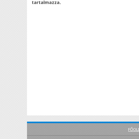
tartalmazza
.
FŐOL