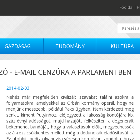
Főoldal
H
GAZDASÁG
TUDOMÁNY
KULTÚRA
ZÓ - E-MAIL CENZÚRA A PARLAMENTBEN
2014-02-03
Nehéz már megfelelően civilizált szavakat találni azokra a
folyamatokra, amelyekkel az Orbán kormány operál, hogy ne
menjünk messzebb, például Paks ügyben. Nem kérdezett meg
senkit, kiment Putyinhoz, előjegyzett a lakosság kontójára kb.
száz évnyi adósságot, majd hazajött felkészíteni a degenerált
békemenet bandáját, hogy a választások előtt, megvédhessék
az ál-rezsicsökkentés mellett még a dédunokák eladósítását is.
Ez utóbbit, pedig olyannyira véresen komolyan gondolja, hogy