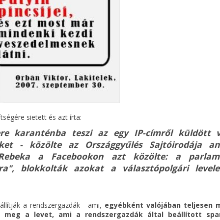
ségére sietett és azt írta:
re karanténba teszi az egy IP-címről küldött 
ket - közölte az Országgyűlés Sajtóirodája a
ebeka a Facebookon azt közölte: a parlam
ra", blokkolták azokat a választópolgári levele
llítják a rendszergazdák - ami,
egyébként valójában teljesen 
meg a levet, ami a rendszergazdák által beállított sp