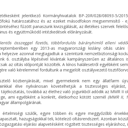
illetékesként jelentkező Kormányhivatalok BP-20R/028/08093-5/201
sőfokú határozatához és az ezeket másodfokon megsemmisítő - e
éséhez fűzött panaszunk kivizsgálását, az illetékes szervek felelő
nus és együttműködő intézkedések előirányzását.
elentős összeggel fizetős, többfordulós bárányhimlő elleni védőo
ptemberében egy 2013-as magyarországi kislány oltás utáni h
kra helyezve azonnal megtagadtuk a szerintünk nemzetbiztonsági kock
nk 6. osztályba lépésével kívántak kampányszerűen az általános i
sak az oltás időpontját közölték. A kínos halálesetről egyébként se
ére való kérelemmel fordultunk a megjelölt osztályvezető tisztifőorvo
ztelő közbenjárását, mivel gyermekeink nem egy állatfarm újr
inkkal élve nyilvánosan követelhetjük a tisztességes eljárást
dő tájékoztatás, továbbá az élethez való jogunkból adódik az MMR II 
ge, ami egyébként a konkrét, életkorhoz kötött szernél
(MMR II, 1
magyar állampolgárának.
értelmiségi szülők, egyre többen és egyre meggyőzőbb érvekke
 tapasztalt, hazugságokkal teli, kötelező oltásrendszert. Azonban közü
igazgatási eljárási alapvetésként rögzített tisztességes eljáráshoz, i