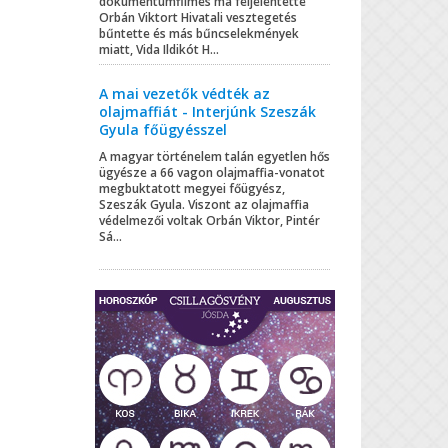
dokumentumfilmes ma feljelentette
Orbán Viktort Hivatali vesztegetés
bűntette és más bűncselekmények
miatt, Vida Ildikót H...
A mai vezetők védték az
olajmaffiát - Interjúnk Szeszák
Gyula főügyésszel
A magyar történelem talán egyetlen hős
ügyésze a 66 vagon olajmaffia-vonatot
megbuktatott megyei főügyész,
Szeszák Gyula. Viszont az olajmaffia
védelmezői voltak Orbán Viktor, Pintér
Sá...