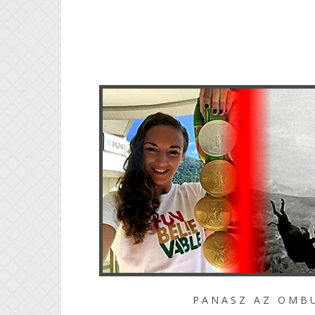
P A N A S Z A Z O M B U D S M