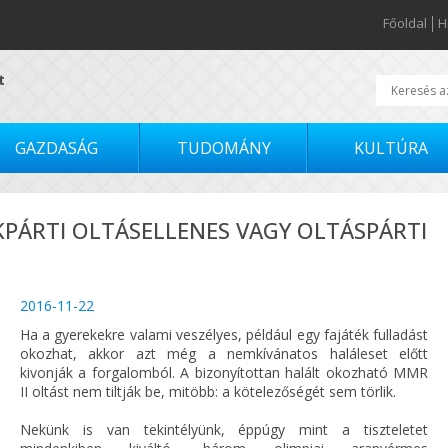
Főoldal
H
t
GAZDASÁG
TUDOMÁNY
KULTÚRA
PÁRTI OLTÁSELLENES VAGY OLTÁSPÁRTI
2016-11-22
Ha a gyerekekre valami veszélyes, például egy fajáték fulladást
okozhat, akkor azt még a nemkívánatos haláleset előtt
kivonják a forgalomból. A bizonyítottan halált okozható MMR
II oltást nem tiltják be, mitöbb: a kötelezőségét sem törlik.
Nekünk is van tekintélyünk, éppúgy mint a tiszteletet