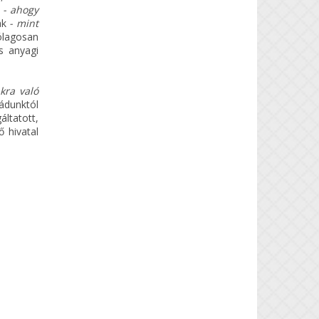
t
- ahogy
ak
- mint
tólagosan
s anyagi
kra való
ádunktól
áltatott,
 hivatal