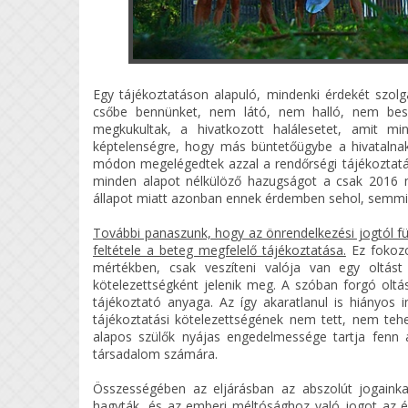
Egy tájékoztatáson alapuló, mindenki érdekét szol
csőbe bennünket, nem látó, nem halló, nem besz
megkukultak, a hivatkozott halálesetet, amit min
képtelenségre, hogy más büntetőügybe a hivatalnak
módon megelégedtek azzal a rendőrségi tájékoztatá
minden alapot nélkülöző hazugságot a csak 2016 máj
állapot miatt azonban ennek érdemben sehol, semmi
További panaszunk, hogy az önrendelkezési jogtól 
feltétele a beteg megfelelő tájékoztatása.
Ez fokozo
mértékben, csak veszíteni valója van egy oltás
kötelezettségként jelenik meg. A szóban forgó olt
tájékoztató anyaga. Az így akaratlanul is hiányos i
tájékoztatási kötelezettségének nem tett, nem teh
alapos szülők nyájas engedelmessége tartja fenn 
társadalom számára.
Összességében az eljárásban az abszolút jogainka
hagyták, és az emberi méltósághoz való jogot az éle