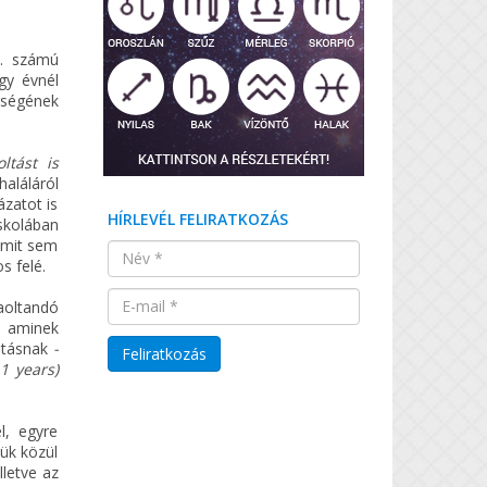
5. számú
gy évnél
sségének
ltást is
aláláról
ázatot is
HÍRLEVÉL FELIRATKOZÁS
skolában
mmit sem
s felé.
aoltandó
, aminek
oltásnak
-
1 years)
l, egyre
lük közül
lletve az