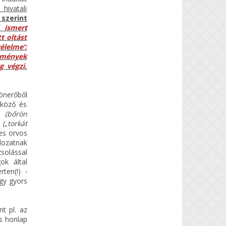
 hivatali
 szerint
 ismert
t oltást
lelme’:
semények
g végzi.
önerőből
tköző és
ró
(bőrön
z
(„torkát
les orvos
dozatnak
solással
ok által
ten(!)
-
gy gyors
nt pl. az
s honlap