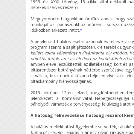
1993. évi XXXI. törvény, 13. cikke által deklarált 
illetékes szervek részéről.
Megnyomorítottságunkban örülünk annak, hogy szaba
munkájához panaszunkhoz időrendi sorszámozáss
időközben érkezett iratot.
*
A bejelentett halálos esetre azonnali és teljes kiviz
program szerint a saját játszóterükre terelték ügyünk
kellett volna véleményt nyilvánítania oly módon, h
objektív indok, ami az életkorhoz kötött kötelező v
amiben eleve leszűkítették az illetékességi kört és 
oltásrendszer botrányának háttérbe szorításával egyf
is vállaló, bizalmunkat közben teljesen elvesztő, fe
oltáskampány hiányosságainak.
2015. október 12-én jelzett, megdönthetetlen tén
jelentkezett a Kormányhivatal Népegészségügyi Os
páholyból várhatták a törvényességi felülvizsgálatot 
A hatóság félrevezetése hatóság részéről kiem
A halálos mellékhatást figyelembe se vették, tabuké
bohócot csináló
-
eljárás már egy olyan cirkuszi el