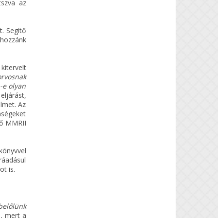
átszva az
. Segítő
 hozzánk
kitervelt
orvosnak
-e olyan
ljárást,
elmet. Az
enségeket
ező MMRII
könyvvel
ráadásul
t is.
belőlünk
, mert a