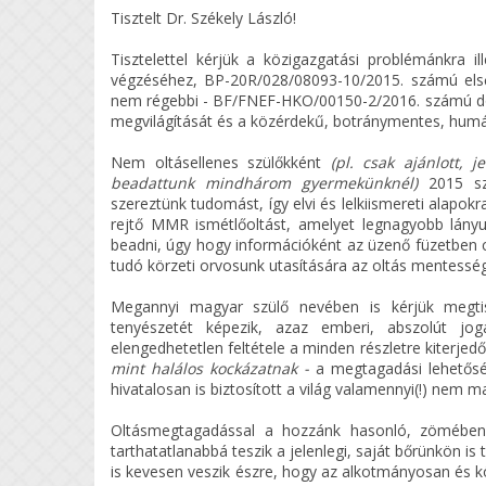
Tisztelt Dr. Székely László!
Tisztelettel kérjük a közigazgatási problémánkra 
végzéséhez, BP-20R/028/08093-10/2015. számú el
nem régebbi - BF/FNEF-HKO/00150-2/2016. számú dönt
megvilágítását és a közérdekű, botránymentes, humá
Nem oltásellenes szülőkként
(pl. csak ajánlott, j
beadattunk mindhárom gyermekünknél)
2015 sze
szereztünk tudomást, így elvi és lelkiismereti alapo
rejtő MMR ismétlőoltást, amelyet legnagyobb lányu
beadni, úgy hogy információként az üzenő füzetben c
tudó körzeti orvosunk utasítására az oltás mentesség
Megannyi magyar szülő nevében is kérjük megtis
tenyészetét képezik, azaz emberi, abszolút joga
elengedhetetlen feltétele a minden részletre kiterje
mint halálos kockázatnak -
a megtagadási lehetősé
hivatalosan is biztosított a világ valamennyi(!) nem 
Oltásmegtagadással a hozzánk hasonló, zömében 
tarthatatlanabbá teszik a jelenlegi, saját bőrünkön is
is kevesen veszik észre, hogy az alkotmányosan és köz