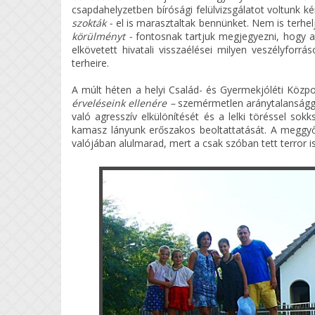
csapdahelyzetben bírósági felülvizsgálatot voltunk 
szokták -
el is marasztaltak bennünket. Nem is terhel
körülményt -
fontosnak tartjuk megjegyezni, hogy a 
elkövetett hivatali visszaélései milyen veszélyforr
terheire.
A múlt héten a helyi Család- és Gyermekjóléti Közp
érveléseink ellenére –
szemérmetlen aránytalansággal
való agresszív elkülönítését és a lelki töréssel so
kamasz lányunk erőszakos beoltattatását. A meggyő
valójában alulmarad, mert a csak szóban tett terror