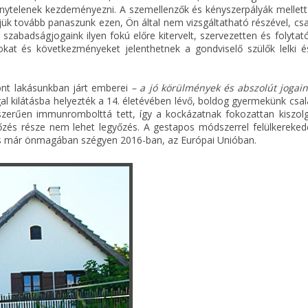
kénytelenek kezdeményezni. A szemellenzők és kényszerpályák mellet
jük tovább panaszunk ezen, Ön által nem vizsgáltatható részével, cs
szabadságjogaink ilyen fokú előre kitervelt, szervezetten és folyta
ásokat és következményeket jelenthetnek a gondviselő szülők lelki é
ont lakásunkban járt emberei
– a jó körülmények és abszolút jogain
 kilátásba helyezték a 14. életévében lévő, boldog gyermekünk csal
kkszerűen immunrombolttá tett, így a kockázatnak fokozattan kiszolg
zés része nem lehet legyőzés. A gestapos módszerrel felülkerekedő
 is már önmagában szégyen 2016-ban, az Európai Unióban.