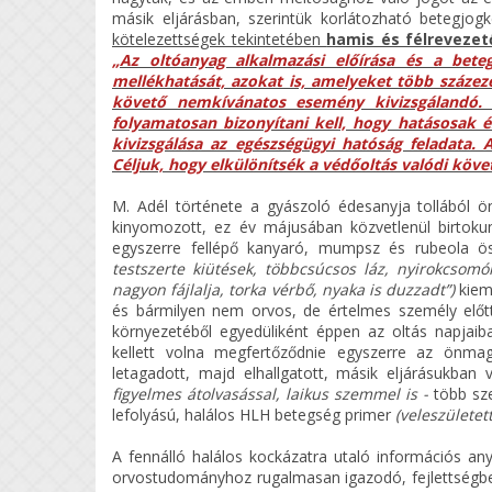
másik eljárásban, szerintük korlátozható betegjog
kötelezettségek tekintetében
hamis és félrevezet
„Az oltóanyag alkalmazási előírása és a bete
mellékhatását, azokat is, amelyeket több százeze
követő nemkívánatos esemény kivizsgálandó. 
folyamatosan bizonyítani kell, hogy hatásosak 
kivizsgálása az egészségügyi hatóság feladata.
Céljuk, hogy elkülönítsék a védőoltás valódi köv
M. Adél története a gyászoló édesanyja tollából ö
kinyomozott, ez év májusában közvetlenül birtoku
egyszerre fellépő kanyaró, mumpsz és rubeola 
testszerte kiütések, többcsúcsos láz, nyirokcso
nagyon fájlalja, torka vérbő, nyaka is duzzadt”)
kieme
és bármilyen nem orvos, de értelmes személy előt
környezetéből egyedüliként éppen az oltás napjaiba
kellett volna megfertőződnie egyszerre az önmagu
letagadott, majd elhallgatott, másik eljárásukba
figyelmes átolvasással, laikus szemmel is -
több sze
lefolyású, halálos HLH betegség primer
(veleszületett
A fennálló halálos kockázatra utaló információs any
orvostudományhoz rugalmasan igazodó, fejlettségbe