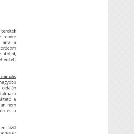
tereltek
e rendre
k arra a
mtörődöm
z utóbbi,
lenített
inimális
 nagyobb
 oldalán
rtalmazó
áltató a
ában nem
yén és a
en kívül
indukált