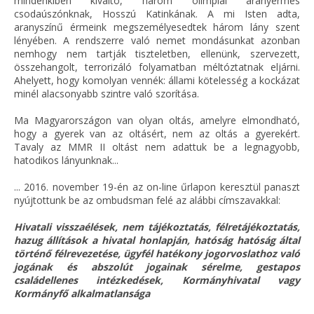
mindenkiben kiváltó, három olimpiai aranyérmes
csodaúszónknak, Hosszú Katinkának. A mi Isten adta,
aranyszínű érmeink megszemélyesedtek három lány szent
lényében. A rendszerre való nemet mondásunkat azonban
nemhogy nem tartják tiszteletben, ellenünk, szervezett,
összehangolt, terrorizáló folyamatban méltóztatnak eljárni.
Ahelyett, hogy komolyan vennék: állami kötelesség a kockázat
minél alacsonyabb szintre való szorítása.
Ma Magyarországon van olyan oltás, amelyre elmondható,
hogy a gyerek van az oltásért, nem az oltás a gyerekért.
Tavaly az MMR II oltást nem adattuk be a legnagyobb,
hatodikos lányunknak...
... 2016. november 19-én az on-line űrlapon keresztül panaszt
nyújtottunk be az ombudsman felé az alábbi címszavakkal:
Hivatali visszaélések, nem tájékoztatás, félretájékoztatás,
hazug állítások a hivatal honlapján, hatóság hatóság által
történő félrevezetése, ügyfél hatékony jogorvoslathoz való
jogának és abszolút jogainak sérelme, gestapos
családellenes intézkedések, Kormányhivatal vagy
Kormányfő alkalmatlansága