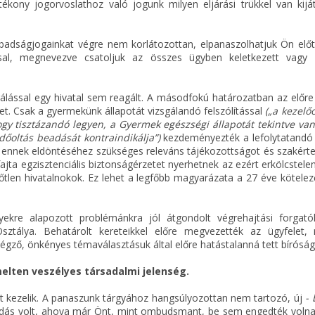
hatékony jogorvoslathoz való jogunk milyen eljárási trükkel van kij
dságjogainkat végre nem korlátozottan, elpanaszolhatjuk Ön előtt
al, megnevezve csatoljuk az összes ügyben keletkezett vagy
sgálással egy hivatal sem reagált. A másodfokú határozatban az előre 
et. Csak a gyermekünk állapotát vizsgálandó felszólítással
(„a kezelő
ogy tisztázandó legyen, a Gyermek egészségi állapotát tekintve van
édőoltás beadását kontraindikálja”)
kezdeményezték a lefolytatandó e
az ennek eldöntéséhez szükséges releváns tájékozottságot és szakért
ajta egzisztenciális biztonságérzetet nyerhetnek az ezért erkölcstel
lelőtlen hivatalnokok. Ez lehet a legfőbb magyarázata a 27 éve kötel
yekre alapozott problémánkra jól átgondolt végrehajtási forgató
ztálya. Behatárolt kereteikkel előre megvezették az ügyfelet, 
végző, önkényes témaválasztásuk által előre hatástalanná tett bíróságo
elten veszélyes társadalmi jelenség.
nt kezelik. A panaszunk tárgyához hangsúlyozottan nem tartozó, új
- 
őadás volt, ahova már Önt, mint ombudsmant, be sem engedték volna