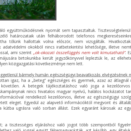
gáló együttműködésnek nyomát sem tapasztaltuk. Tisztességtelenül 
élő határozataik után felháborodott telefonos megkereséseinkr
tha tőlünk hallottak volna először, nem vizsgálták. Hivatkozta
 adatvédelmi okokból nincs iratbetekintési lehetősége, illetve ne
ssal, ami szerint
„ok-okozati összefüggés nem volt kimutatható”
. E
usára birtokunkba került jegyzőkönyvvel lepleztük le, az ellehetet
lyen közigazgatási következménye nem lett.
függetlenül bármely humán egészségügyi beavatkozás elvégzésének m
ttan igaz, ha a „beteg” egészséges és gyermek, azaz az átlagnál
t követően. A betegek tájékoztatáshoz való joga a kezelőorvos
áskampánynak nincs hivatalos magyar nyelvű, halálos kockázatot ta
nformációval rendelkező kezelőorvos, illetve az egészségügyi szolg
etett eleget. Egyedül az alapvető információktól megvont és által
a kútba ugrásra való sorban állást. Ezek egyaránt károsak az eg
t; a tisztességes eljáráshoz való jogot több szempontból figyelm
thez való joggal együtt félremagyarázták, azt később, egy általuk 