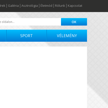
írek
Galéria
Asztrológia
Életmód
Rólunk
Kapcsolat
SPORT
VÉLEMÉNY