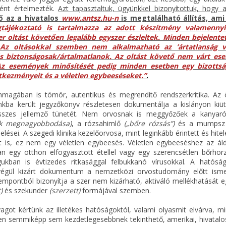
ként értelmezték.
Azt tapasztaltuk, ügyünkkel bizonyítottuk, hogy a
ő az a hivatalos
www.antsz.hu-n
is megtalálható állítás, ami
gtájékoztató is tartalmazza az adott készítmény valamennyi
r oltást követően legalább egyszer észleltek. Minden bejelentet
Az oltásokkal szemben nem alkalmazható az ’ártatlanság vé
és biztonságosak/ártalmatlanok. Az oltást követő nem várt e
 Az események minősítését pedig minden esetben egy bizottsá
etkezményeit és a véletlen egybeeséseket.”
.
nmagában is tömör, autentikus és megrendítő rendszerkritika. Az 
nkba került jegyzőkönyv részletesen dokumentálja a kislányon kiü
összes jellemző tünetét. Nem orvosnak is meggyőzőek a kanya
mók megnagyobbodása)
, a rózsahimlő
(„bőre rózsás”)
és a mumps
lései. A szegedi klinika kezelőorvosa, mint leginkább érintett és hite
t is, ez nem egy véletlen egybeesés. Véletlen egybeeséshez az ál
n egy otthon elfogyasztott étellel vagy egy szerencsétlen bőrhorz
kban is évtizedes ritkasággal felbukkanó vírusokkal. A hatóság
n végül kizárt dokumentum a nemzetközi orvostudomány előtt ismer
mpontból bizonyítja a szer nem kizárható, aktiváló mellékhatását e
)
és szekunder
(szerzett)
formájával szemben.
agot kértünk az illetékes hatóságoktól, valami olyasmit elvárva, mi
n semmiképp sem kezdetlegesebbnek tekinthető, amerikai, hivatalo