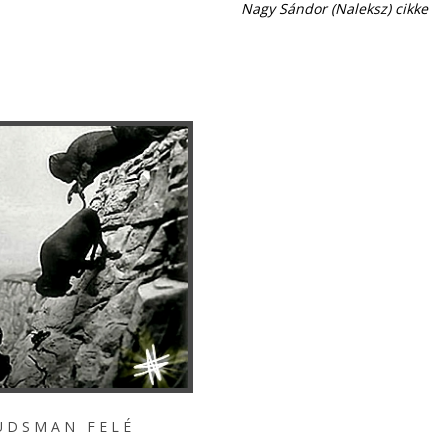
Nagy Sándor (Naleksz) cikke
 A N F E L É