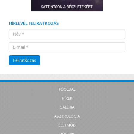
HÍRLEVÉL FELIRATKOZÁS
FŐOLDAL
HÍREK
GALÉRIA
ASZTROLÓGIA
ÉLETMÓD
RÓLUNK