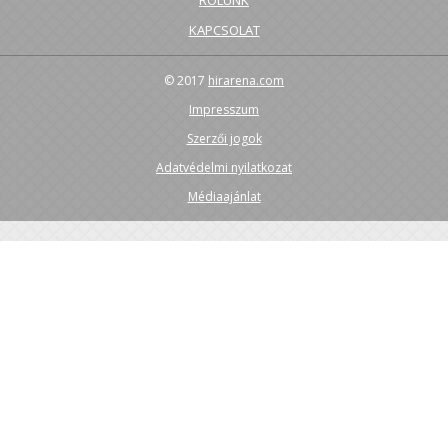
KAPCSOLAT
© 2017
hirarena.com
Impresszum
Szerzői jogok
Adatvédelmi nyilatkozat
Médiaajánlat