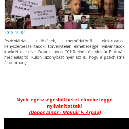
2018-10-06
Pszichiátriai üldözések, memóriatörlő elektrosokk,
kényszerbeszállítások, törvénytelen elmebeteggé nyilvánítások
konkrét eseteivel Dobos János CCHR-elnök és Molnár F. Árpád
médiaalapító. Külön bizonyítást nyer azt is, hogy a pszichiátria
áltudomány.
Nyolc egészségesből hetet elmebeteggé
nyilvánítottak!
(Dobos János - Molnár F. Árpád)