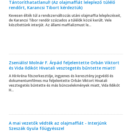
Tántoríthatatlanul! (Az olajmaffiát leleplező túlélő
rendőrt, Karancsi Tibort kérdeztük)
Kevesen élték túl a rendszerváltozás utáni olajmaffia leleplezéseit,
de Karancsi Tibor rendőr százados a túlélők közé került. Vele
készítettünk interjút. Az állami maffializmust le...
Zseniális! Molnár F. Árpád feljelentette Orbán Viktort
és Vida Ildikót Hivatali vesztegetés bűntette miatt!
A HírAréna főszerkesztője, ingyenes és keresztény jogvédő és
dokumentumfilmes ma feljelentette Orbán Viktort Hivatali
vesztegetés bűntette és más bűncselekmények miatt, Vida Ildikót
H...
A mai vezetők védték az olajmaffiát - Interjúnk
Szeszák Gyula főügyésszel