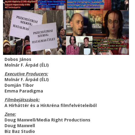
Dobos János
Molnár F. Árpád (ÉLI)
Executive Producers:
Molnár F. Árpád (ÉLI)
Domján Tibor
Emma Paradigma
Filmbejátszások:
A Hírháttér és a HírAréna filmfelvételeiből
Zene:
Doug Maxwell/Media Right Productions
Doug Maxwell
Biz Baz Studio