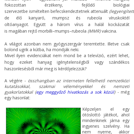
fokozottan érzékeny, fejlődő biológiai
szervezetbe
ismételten
be
fecskendeztetnek
attenuált
(legyengített
de élő kanyaró, mumpsz és rubeola víruskoktél
oltóanyagot
.
Együtt a három vírus
a halál kockázatát
is
magában rejtő morbilli–mumps–rubeola
(MMR)
vakcina.
A világot azonban nem gyógyszergyár teremtette. Illetve csak
bolond ugrik a kútba, ha mondják neki.
Mivel ilyen
evidenciákat
nem mond be a televízió, ezért lehet,
hogy ezeket hanyag
igénytelenségből vagy szándékos
haszonlesésből
már meg is kérdőjelezzük?
A végére
- összhangban az interneten fellelhető nemzetközi
kutatásokkal, szakmai véleményekkel és nemzeti
gyakorlatokkal (
egy meggyőző hivatkozás a sok közül
) -
még
egy hasonlat:
Képzeljen el egy
ötöslottó játékot, ahol
mindenkinek járna egy
ingyenes szelvény. Ha
nem nyerne, akkor