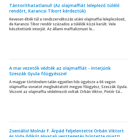
Tántoríthatatlanul! (Az olajmaffiát leleplező túlélő
rendőrt, Karancsi Tibort kérdeztük)
Kevesen élték túl a rendszerváltozás utáni olajmaffia leleplezéseit,
de Karancsi Tibor rendőr százados a túlélők közé került. Vele
készítettünk interjút. Az állami maffializmust le...
A mai vezetők védték az olajmaffiát - Interjúnk
Szeszák Gyula főügyésszel
A magyar történelem talán egyetlen hős ügyésze a 66 vagon
olajmaffia-vonatot megbuktatott megyei főügyész, Szeszák Gyula.
Viszont az olajmaffia védelmezői voltak Orbán Viktor, Pintér Sá...
Zseniális! Molnár F. Árpád feljelentette Orbán Viktort
és Vida Ildikót Hivatali vesztegetés bűntette miatt!