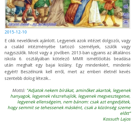
2015-12-10
E cikk nevelőknek ajánlott. Legyenek azok intézet dolgozói, vagy
a család intézményébe tartozó személyek, szülők vagy
nagyszülők. Most vagy a jövőben. 2013-ban ugyanis az általános
iskola 6. osztályában kötelező MMR ismétlőoltás beadása
után meghalt egy bajai kislány
. Egy mindenkiért, mindenki
egyért! Beszélnünk kell erről, mert az emberi életnél kevés
szentebb dolog létezik...
Mottó:
"Adjatok nekem bírákat, aminőket akartok, legyenek
hanyagok, legyenek részrehajlók, legyenek megvesztegetve,
legyenek ellenségeim, nem bánom: csak azt engedjétek,
hogy semmit se tehessenek másként, csak a közönség szeme
elôtt”
Kossuth Lajos