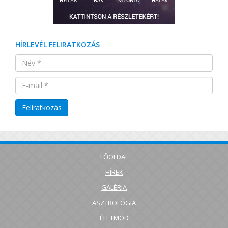
HÍRLEVÉL FELIRATKOZÁS
FŐOLDAL
HÍREK
GALÉRIA
ASZTROLÓGIA
ÉLETMÓD