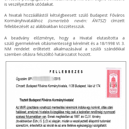
is veszélyeztetik utódaikat.
A hivatali hozzáállástól kétségbeesett szülő Budapest Főváros
Kormányhivatalához
(ismertebb nevén: ÁNTSZ)
címzett
fellebbezését az alábbiakban
közzé
tesszük.
A beadvány előzménye, hogy a Hivatal elutasította a
szülő gyermekének oltásmentességi kérelmét és a 18/1998 VI. 3.
NM rendelet erőltetett alkalmazásával a szülői szándékkal
szemben oltásra felszólító határozatot hozott.