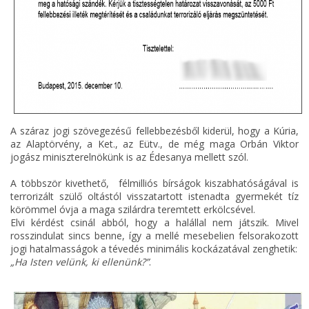
A száraz jogi szövegezésű fellebbezésből kiderül, hogy a Kúria,
az Alaptörvény, a Ket., az Eütv., de még maga Orbán Viktor
jogász miniszterelnökünk is az Édesanya mellett szól.
A többször kivethető, félmilliós bírságok kiszabhatóságával is
terrorizált szülő oltástól visszatartott istenadta gyermekét tíz
körömmel óvja a maga szilárdra teremtett erkölcsével.
Elvi kérdést csinál abból, hogy a halállal nem játszik. Mivel
rosszindulat sincs benne, így a mellé mesebelien felsorakozott
jogi hatalmasságok a tévedés minimális kockázatával zenghetik:
„Ha Isten velünk, ki ellenünk?”
.