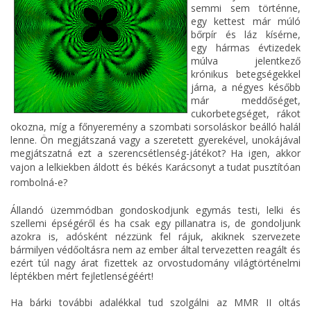
semmi sem történne,
egy kettest már múló
bőrpír és láz kísérne,
egy hármas évtizedek
múlva jelentkező
krónikus betegségekkel
járna, a négyes később
már meddőséget,
cukorbetegséget, rákot
okozna, míg a főnyeremény a szombati sorsoláskor beálló halál
lenne. Ön megjátszaná vagy a szeretett gyerekével, unokájával
megjátszatná ezt a szerencsétlenség-játékot? Ha igen, akkor
vajon a lelkiekben
áldott és békés
Karácsonyt a tudat pusztítóan
rombolná-e?
Állandó üzemmódban gondoskodjunk egymás testi, lelki és
szellemi épségéről és ha csak egy pillanatra is, de gondoljunk
azokra is, adósként nézzünk fel rájuk, akiknek szervezete
bármilyen védőoltásra nem az ember által tervezetten reagált és
ezért túl nagy árat fizettek az orvostudomány világtörténelmi
léptékben mért fejletlenségéért!
Ha bárki további adalékkal tud szolgálni az MMR II oltás