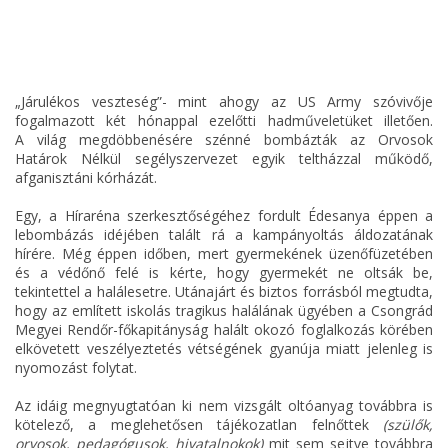
„Járulékos veszteség”- mint ahogy az US Army szóvivője
fogalmazott két hónappal ezelőtti hadműveletüket illetően.
A világ megdöbbenésére szénné bombázták az Orvosok
Határok Nélkül segélyszervezet egyik teltházzal működő,
afganisztáni kórházát.
Egy, a Híraréna szerkesztőségéhez fordult Édesanya éppen a
lebombázás idéjében talált rá a kampányoltás áldozatának
hírére. Még éppen időben, mert gyermekének üzenőfüzetében
és a védőnő felé is kérte, hogy gyermekét ne oltsák be,
tekintettel a halálesetre. Utánajárt és biztos forrásból megtudta,
hogy az említett iskolás tragikus halálának ügyében a Csongrád
Megyei Rendőr-főkapitányság halált okozó foglalkozás körében
elkövetett veszélyeztetés vétségének gyanúja miatt jelenleg is
nyomozást folytat.
Az idáig megnyugtatóan ki nem vizsgált oltóanyag továbbra is
kötelező, a meglehetősen tájékozatlan felnőttek
(szülők,
orvosok, pedagógusok, hivatalnokok)
mit sem sejtve továbbra