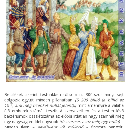
Becslések szerint testünkben több mint 300-szor annyi sejt
dolgozik együtt minden pillanatban
{5−200 billió (a billió az
12
10
, ami még tizenkét nullát jelent)}
, mint amennyire a valaha
élő emberek számát teszik. A szervezetben és a testen lévő
baktériumok összlétszáma az előbbi irdatlan nagy számnál még
egy nagyságrenddel nagyobb
(tízszerese, azaz még egy nulla)
.
Minden ilyen
– egyébként jól működő –
finomra hangolt,