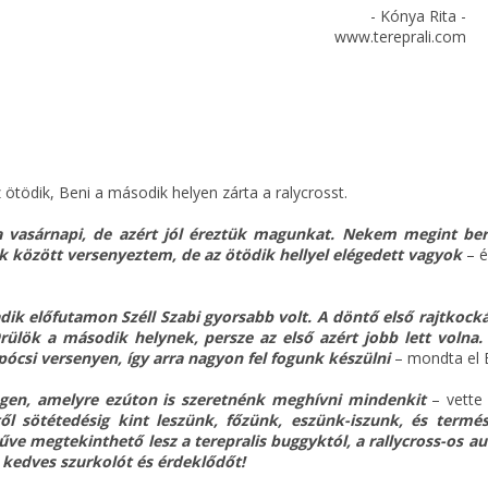
- Kónya Rita -
www.tereprali.com
tödik, Beni a második helyen zárta a ralycrosst.
a vasárnapi, de azért jól éreztük magunkat. Nekem megint be
 között versenyeztem, de az ötödik hellyel elégedett vagyok
– é
dik előfutamon Széll Szabi gyorsabb volt. A döntő első rajtkockáj
rülök a második helynek, persze az első azért jobb lett volna
ócsi versenyen, így arra nagyon fel fogunk készülni
– mondta el 
ngen, amelyre ezúton is szeretnénk meghívni mindenkit
– vette 
l sötétedésig kint leszünk, főzünk, eszünk-iszunk, és termé
űve megtekinthető lesz a terepralis buggyktól, a rallycross-os a
 kedves szurkolót és érdeklődőt!