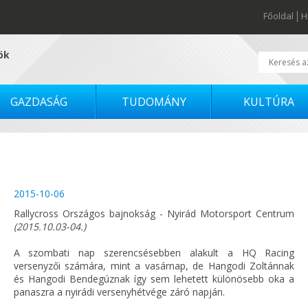
Főoldal
H
tök
GAZDASÁG
TUDOMÁNY
KULTÚRA
2015-10-06
Rallycross Országos bajnokság - Nyirád Motorsport Centrum
(2015.10.03-04.)
A szombati nap szerencsésebben alakult a HQ Racing
versenyzői számára, mint a vasárnap, de Hangodi Zoltánnak
és Hangodi Bendegúznak így sem lehetett különösebb oka a
panaszra a nyirádi versenyhétvége záró napján.