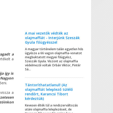
A mai vezetők védték az
olajmaffiát - Interjúnk Szeszák
Gyula főügyésszel
A magyar történelem talán egyetlen hős
ügyésze a 66 vagon olajmaffia-vonatot
ragadt a
megbuktatott megyei főügyész,
rtékelt a
Szeszák Gyula. Viszont az olajmaffia
védelmezői voltak Orbán Viktor, Pintér
Sá...
a így is
. Nagyon
Beni.
Tántoríthatatlanul! (Az
olajmaffiát leleplező túlélő
vissza a
rendőrt, Karancsi Tibort
szetesen
kérdeztük)
utóinkon
Kevesen élték túl a rendszerváltozás
utáni olajmaffia leleplezéseit, de