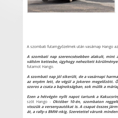
A szombati futamgyőzelmek után vasárnap Hango az ö
A szombati nap szerencsésebben alakult, mint 
váltóm kettesbe, úgyhogy nehezített körülmények
futamot Hango.
A szombati nap jól sikerült, de a vasárnapi harma
az enyém lett, de végül a jokeren megelőzött. Ö
szoros a csata a bajnokságban, sok múlik a máriap
Ezen a hétvégén nyílt napot tartunk a Kakucsri
szót Hango -
Október 10-én, szombaton reggeltő
visszük a versenyautókat is. A csapat összes járm
át, a rally-s BMW-nkig. Szeretettel várunk minden