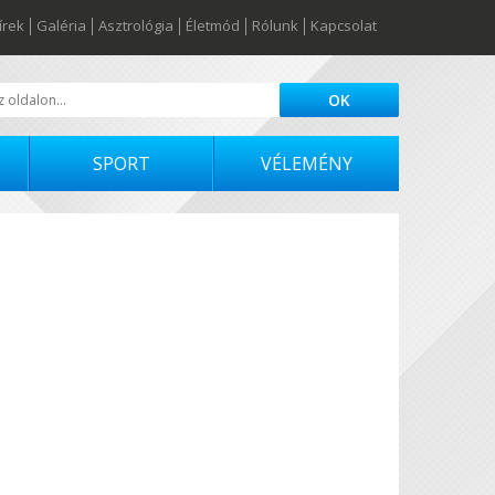
írek
Galéria
Asztrológia
Életmód
Rólunk
Kapcsolat
SPORT
VÉLEMÉNY