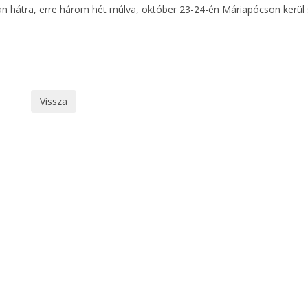
an hátra, erre három hét múlva, október 23-24-én Máriapócson kerül 
Vissza