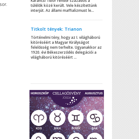
Karancsi Tibor rendőr százados a
sor.
túlélők közé került. Vele készítettünk
interjút. Az állami maffializmust le...
Titkolt tények: Trianon
Történelmi tény, hogy az I. világháború
kitöréséért a Magyar Királyságot
felelősség nem terhelte. Ugyanakkor az
1920. évi Békeszerződés delegációi a
világháború kitöréséért ...