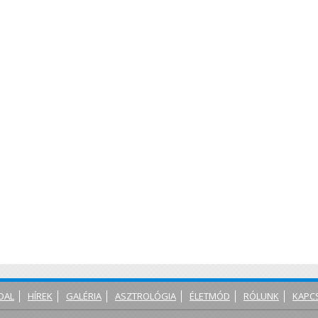
DAL
HÍREK
GALÉRIA
ASZTROLÓGIA
ÉLETMÓD
RÓLUNK
KAPC