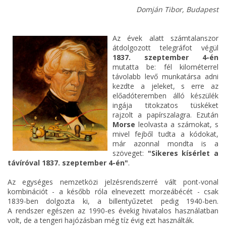
Domján Tibor, Budapest
Az évek alatt számtalanszor
átdolgozott telegráfot végül
1837. szeptember 4-én
mutatta be: fél kilométerrel
távolabb levő munkatársa adni
kezdte a jeleket, s erre az
előadóteremben álló készülék
ingája titokzatos tüskéket
rajzolt a papírszalagra. Ezután
Morse
leolvasta a számokat, s
mivel fejből tudta a kódokat,
már azonnal mondta is a
szöveget:
"Sikeres kísérlet a
távíróval 1837. szeptember 4-én"
.
Az egységes nemzetközi jelzésrendszerré vált pont-vonal
kombinációt - a később róla elnevezett morzeábécét - csak
1839-ben dolgozta ki, a billentyűzetet pedig 1940-ben.
A rendszer egészen az 1990-es évekig hivatalos használatban
volt, de a tengeri hajózásban még tíz évig ezt használták.