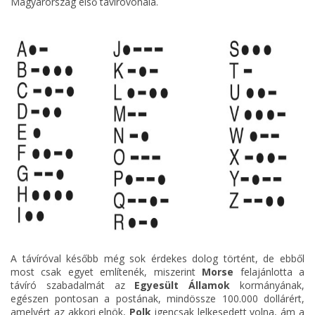
Magyarország első távíróvonala.
A távíróval később még sok érdekes dolog történt, de ebből
most csak egyet említenék, miszerint
Morse
felajánlotta a
távíró szabadalmát az
Egyesült Államok
kormányának,
egészen pontosan a postának, mindössze 100.000 dollárért,
amelyért az akkori elnök,
Polk
igencsak lelkesedett volna, ám a