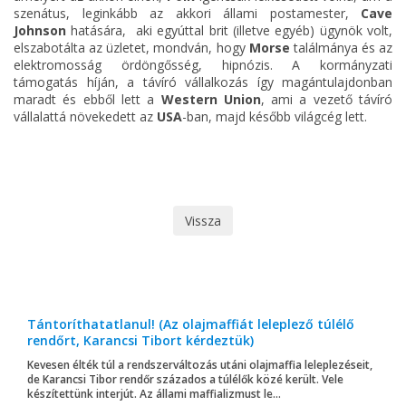
szenátus, leginkább az akkori állami postamester,
Cave
Johnson
hatására, aki egyúttal brit (illetve egyéb) ügynök volt,
elszabotálta az üzletet, mondván, hogy
Morse
találmánya és az
elektromosság ördöngősség, hipnózis. A kormányzati
támogatás híján, a távíró vállalkozás így magántulajdonban
maradt és ebből lett a
Western Union
, ami a vezető távíró
vállalattá növekedett az
USA
-ban, majd később világcég lett.
Vissza
Tántoríthatatlanul! (Az olajmaffiát leleplező túlélő
rendőrt, Karancsi Tibort kérdeztük)
Kevesen élték túl a rendszerváltozás utáni olajmaffia leleplezéseit,
de Karancsi Tibor rendőr százados a túlélők közé került. Vele
készítettünk interjút. Az állami maffializmust le...