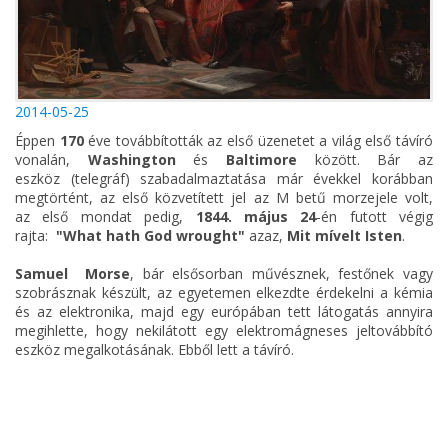
2014-05-25
Éppen
170
éve továbbították az első üzenetet a világ első távíró
vonalán,
Washington
és
Baltimore
között. Bár az
eszköz (telegráf) szabadalmaztatása már évekkel korábban
megtörtént, az első közvetített jel az M betű morzejele volt,
az első mondat pedig,
1844. május 24
-én futott végig
rajta:
"What hath God wrought"
azaz,
Mit mívelt Isten
.
Samuel Morse
, bár elsősorban művésznek, festőnek vagy
szobrásznak készült, az egyetemen elkezdte érdekelni a kémia
és az elektronika, majd egy európában tett látogatás annyira
megihlette, hogy nekilátott egy elektromágneses jeltovábbító
eszköz megalkotásának. Ebből lett a távíró.