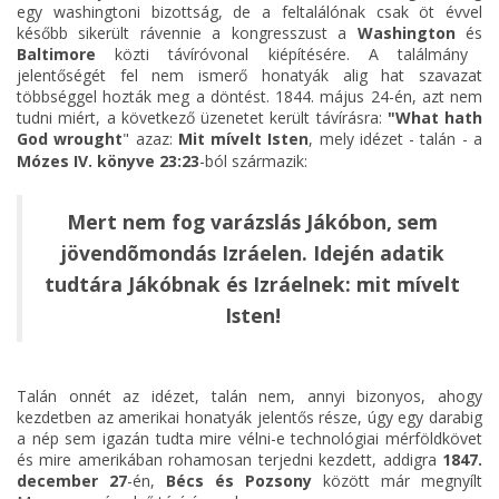
egy washingtoni bizottság, de a feltalálónak csak öt évvel
később sikerült rávennie a kongresszust a
Washington
és
Baltimore
közti távíróvonal kiépítésére. A találmány
jelentőségét fel nem ismerő honatyák alig hat szavazat
többséggel hozták meg a döntést. 1844. május 24-én, azt nem
tudni miért, a következő üzenetet került távírásra:
"What hath
God wrought
" azaz:
Mit mívelt Isten
, mely idézet - talán - a
Mózes IV. könyve 23:23
-ból származik:
Mert nem fog varázslás Jákóbon, sem
jövendõmondás Izráelen. Idején adatik
tudtára Jákóbnak és Izráelnek: mit mívelt
Isten!
Talán onnét az idézet, talán nem, annyi bizonyos, ahogy
kezdetben az amerikai honatyák jelentős része, úgy egy darabig
a nép sem igazán tudta mire vélni-e technológiai mérföldkövet
és mire amerikában rohamosan terjedni kezdett, addigra
1847.
december 27
-én,
Bécs és Pozsony
között már megnyílt