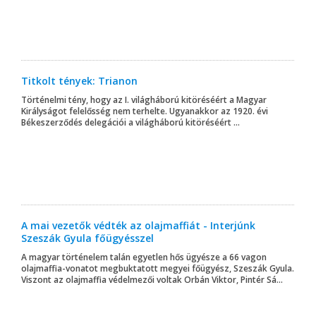
Titkolt tények: Trianon
Történelmi tény, hogy az I. világháború kitöréséért a Magyar
Királyságot felelősség nem terhelte. Ugyanakkor az 1920. évi
Békeszerződés delegációi a világháború kitöréséért ...
A mai vezetők védték az olajmaffiát - Interjúnk
Szeszák Gyula főügyésszel
A magyar történelem talán egyetlen hős ügyésze a 66 vagon
olajmaffia-vonatot megbuktatott megyei főügyész, Szeszák Gyula.
Viszont az olajmaffia védelmezői voltak Orbán Viktor, Pintér Sá...