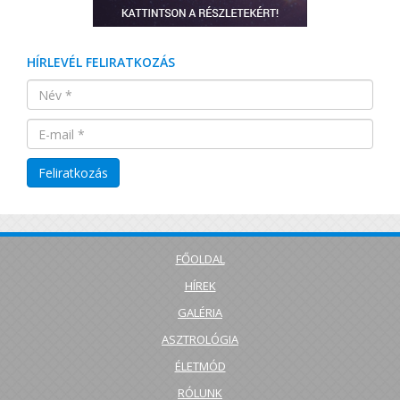
HÍRLEVÉL FELIRATKOZÁS
FŐOLDAL
HÍREK
GALÉRIA
ASZTROLÓGIA
ÉLETMÓD
RÓLUNK