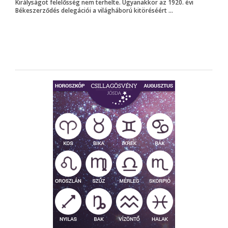
Királyságot felelősség nem terhelte. Ugyanakkor az 1920. évi
Békeszerződés delegációi a világháború kitöréséért ...