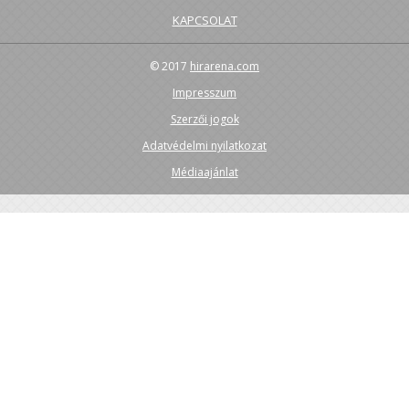
KAPCSOLAT
© 2017
hirarena.com
Impresszum
Szerzői jogok
Adatvédelmi nyilatkozat
Médiaajánlat