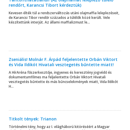
rendőrt, Karancsi Tibort kérdeztük)
Kevesen élték túl a rendszerváltozás utáni olajmaffia leleplezéseit,
de Karancsi Tibor rendőr százados a túlélők közé került. Vele
készítettünk interjút. Az állami maffializmust le...
Zseniális! Molnár F. Árpád feljelentette Orbán Viktort
és Vida Ildikót Hivatali vesztegetés bűntette miatt!
A HírAréna főszerkesztője, ingyenes és keresztény jogvédő és
dokumentumfilmes ma feljelentette Orbán Viktort Hivatali
vesztegetés bűntette és más bűncselekmények miatt, Vida Ildikót
H...
Titkolt tények: Trianon
Történelmi tény, hogy az I. világháború kitöréséért a Magyar