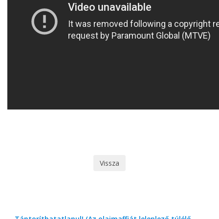
Vissza
Tántoríthatatlanul! (Az olajmaffiát leleplező túlélő