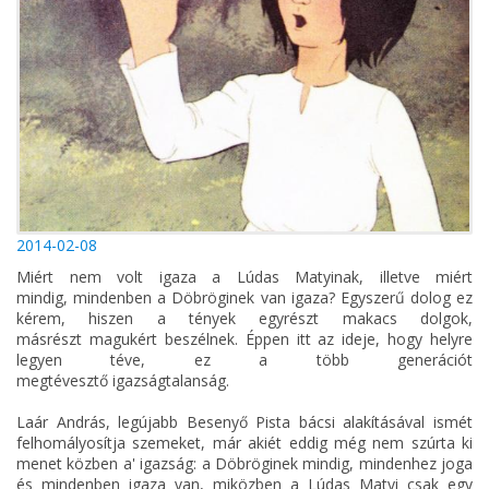
2014-02-08
Miért nem volt igaza a Lúdas Matyinak, illetve miért
mindig, mindenben a Döbröginek van igaza? Egyszerű dolog ez
kérem, hiszen a tények egyrészt makacs dolgok,
másrészt magukért beszélnek. Éppen itt az ideje, hogy helyre
legyen téve, ez a több generációt
megtévesztő igazságtalanság.
Laár András, legújabb Besenyő Pista bácsi alakításával ismét
felhomályosítja szemeket, már akiét eddig még nem szúrta ki
menet közben a' igazság: a Döbröginek mindig, mindenhez joga
és mindenben igaza van, miközben a Lúdas Matyi csak egy