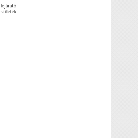
lejárató
i illeték