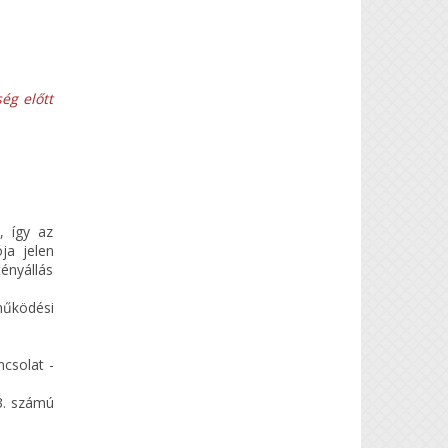
ég előtt
, így az
ja jelen
tényállás
tműködési
ncsolat -
3. számú