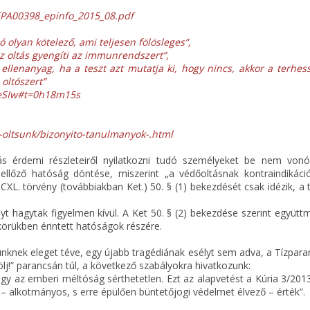
/EPA00398_epinfo_2015_08.pdf
olyan kötelező, ami teljesen fölösleges”,
z oltás gyengíti az immunrendszert”,
lenanyag, ha a teszt azt mutatja ki, hogy nincs, akkor a terhess
 oltószert”
ieSIw#t=0h18m15s
-oltsunk/bizonyito-tanulmanyok-.html
s érdemi részleteiről nyilatkozni tudó személyeket be nem vonó
llőző hatóság döntése, miszerint „a védőoltásnak kontraindikáció
CXL. törvény (továbbiakban Ket.) 50. § (1) bekezdését csak idézik, a 
nyt hagytak figyelmen kívül. A Ket 50. § (2) bekezdése szerint együt
skörükben érintett hatóságok részére.
ünknek eleget téve, egy újabb tragédiának esélyt sem adva, a Tízpara
j!” parancsán túl, a következő szabályokra hivatkozunk:
gy az emberi méltóság sérthetetlen. Ezt az alapvetést a Kúria 3/201
t – alkotmányos, s erre épülően büntetőjogi védelmet élvező – érték”.