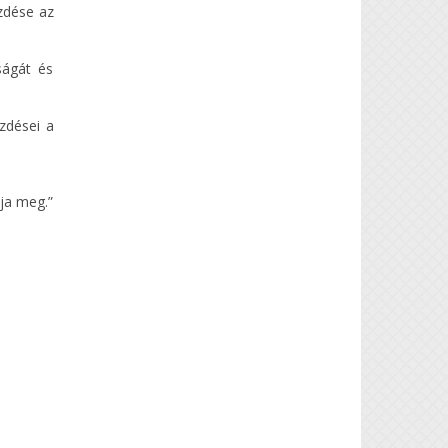
ése az
ságát és
ezdései a
ja meg.”