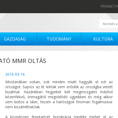
Főoldal
H
GAZDASÁG
TUDOMÁNY
KULTÚRA
RATÓ MMR OLTÁS
2016-03-16
Mostanában sokan, sok minden miatt hagyják el ezt az
országot. Sajnos az itt leírtak sem erősítik az országba vetett
bizalmat. Hazánkban hegyeket kell megmozgatni máshol
kézenfekvő, önmagától megoldódó ügyekben és még akkor
sem biztos a siker, hiszen a hatóságok finoman fogalmazva:
nem kiszámíthatóak.
A közpénzen fenntartott bürokrácia meddig mehet el az