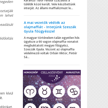
Karancsi Tibor rendőr százados a
Szegeden
túlélők közé került. Vele készítettünk
interjút. Az állami maffializmust le...
oztatják
em lehet
A mai vezetők védték az
beadását
olajmaffiát - Interjúnk Szeszák
Gyula főügyésszel
A magyar történelem talán egyetlen hős
édőoltás
ügyésze a 66 vagon olajmaffia-vonatot
megbuktatott megyei főügyész,
Szeszák Gyula. Viszont az olajmaffia
védelmezői voltak Orbán Viktor, Pintér
Sá...
men kívül
t.
dőröket,