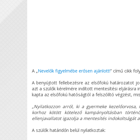
A „
Nevelők figyelmébe erősen ajánlott!
” című cikk fo
A benyújtott fellebezésre az elsőfokú határozatot 
azt a szülők kérelmére indított mentesítési eljárásra
kapta az elsőfokú hatóságtól a felszólító végzést, mis
„Nyilatkozzon arról, ki a gyermeke kezelőorvosa, 
korhoz kötött kötelező kampányoltásban történő
ellenjavallatot igazolja a mentesítés indokoltságát 
A szülők határidőn belül nyilatkoztak: