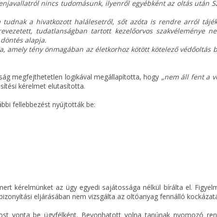
enjavallatról nincs tudomásunk, ilyenről egyébként az oltás után 
dnak a hivatkozott halálesetről, sőt azóta is rendre arról tájék
lrevezetett, tudatlanságban tartott kezelőorvos szakvéleménye n
ági döntés alapja.
a, amely tény önmagában az életkorhoz kötött kötelező védőoltás 
óság megfejthetetlen logikával megállapította, hogy
„nem áll fent a v
ítési kérelmet elutasította.
bbi fellebbezést nyújtották be:
ert kérelmünket az ügy egyedi sajátossága nélkül bírálta el. Figyel
bizonyítási eljárásában nem vizsgálta az oltóanyag fennálló kockázatá
ost vonta be ügyfélként. Bevonhatott volna tanúnak nyomozó ren