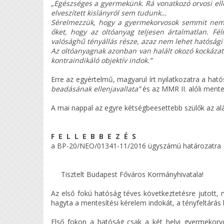
„Egészséges a gyermekünk. Rá vonatkozó orvosi ell
elveszített kislányról sem tudunk…
Sérelmezzük, hogy a gyermekorvosok semmit nem tu
őket, hogy az oltóanyag teljesen ártalmatlan. Fé
valósághű tényállás része, azaz nem lehet hatós
Az oltóanyagnak azonban van halált okozó kockázat
kontraindikáló objektív indok.”
Erre az egyértelmű, magyarul írt nyilatkozatra a hat
beadásának ellenjavallata”
és az MMR II. alóli mentes
A mai nappal az egyre kétségbeesettebb szülők az alá
F E L L E B B E Z É S
a BP-20/NEO/01341-11/2016 ügyszámú határozatra
Tisztelt Budapest Főváros Kormányhivatala!
Az első fokú hatóság téves következtetésre jutott, m
hagyta a mentesítési kérelem indokát, a tényfeltárás 
Első fokon a hatóság csak a két helyi gyermekorv