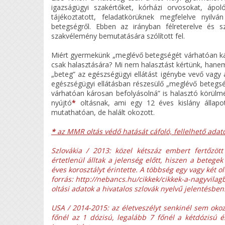
igazságügyi szakértőket, kórházi orvosokat, áp
tájékoztatott, feladatkörüknek megfelelve nyilván
betegségről. Ebben az irányban félreterelve és s
szakvélemény bemutatására szólított fel.
Miért gyermekünk „meglévő betegségét várhatóan káro
csak halasztására? Mi nem halasztást kértünk, hanem
„beteg” az egészségügyi ellátást igénybe vevő vagy ab
egészségügyi ellátásban részesülő „meglévő betegsé
várhatóan károsan befolyásolná” is halasztó körül
nyújtó
*
oltásnak, ami egy 12 éves kislány állapot
mutathatóan, de halált okozott.
*
az MMR oltás védő hatását cáfoló, fellelhető adat
Szlovákia / 2013: közel kétszáz embert fertőzöt
értetlenül álltak a jelenség előtt, hiszen a betege
éves korosztályt érintette. A többség egy vagy két o
forrás: http://nebancs.hu/cikkek/cikkek-a-nagyvil
oltási adatok a hivatalos szlovák nyelvű jelentésben
USA / 2014-2015: az életveszélyt senkinél sem okoz
főnél az 1 dózisú, legalább 7 főnél a kétdózisú é