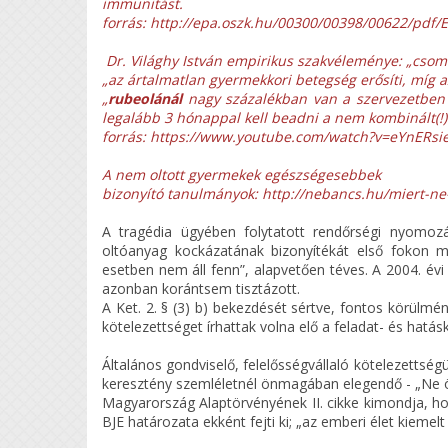
immunitást.
forrás: http://epa.oszk.hu/00300/00398/00622/pdf
Dr. Világhy István empirikus szakvéleménye: „csomó 
„az ártalmatlan gyermekkori betegség erősíti, míg a
„
rubeolánál
nagy százalékban van a szervezetben el
legalább 3 hónappal kell beadni a nem kombinált(!)
forrás: https://www.youtube.com/watch?v=eYnERs
A nem oltott gyermekek egészségesebbek
bizonyító tanulmányok: http://nebancs.hu/miert-ne
A tragédia ügyében folytatott rendőrségi nyomozá
oltóanyag kockázatának bizonyítékát első fokon me
esetben nem áll fenn”, alapvetően téves. A 2004. évi 
azonban korántsem tisztázott.
A Ket. 2. § (3) b) bekezdését sértve, fontos körülmé
kötelezettséget írhattak volna elő a feladat- és hatá
Általános gondviselő, felelősségvállaló kötelezettség
keresztény szemléletnél önmagában elegendő - „Ne öl
Magyarország Alaptörvényének II. cikke kimondja, ho
BJE határozata ekként fejti ki; „az emberi élet kiemel