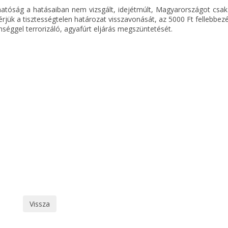
hatóság a hatásaiban nem vizsgált, idejétmúlt, Magyarországot csak 
jük a tisztességtelen határozat visszavonását, az 5000 Ft fellebbezés
séggel terrorizáló, agyafúrt eljárás megszüntetését.
Vissza