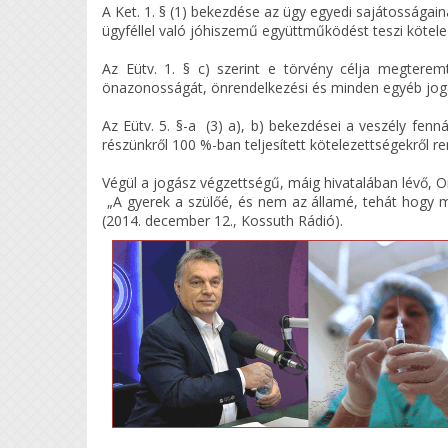
A Ket. 1. § (1) bekezdése az ügy egye
ügyféllel való jóhiszemű együttműködést teszi kötele
Az Eütv. 1. § c) szerint e törvény célja megtere
önazonosságát, önrendelkezési és minden egyéb joga
Az Eütv. 5. §-a (3) a), b) bekezdései a veszély fenná
részünkről 100 %-ban teljesített kötelezettségekről r
Végül a jogász végzettségű, máig hivatalába
„A gyerek a szülőé, és nem az államé, tehát hogy mi
(2014. december 12., Kossuth Rádió).