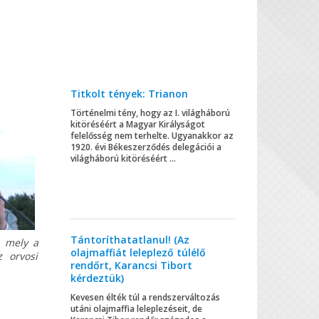
Titkolt tények: Trianon
Történelmi tény, hogy az I. világháború
kitöréséért a Magyar Királyságot
felelősség nem terhelte. Ugyanakkor az
1920. évi Békeszerződés delegációi a
világháború kitöréséért ...
Tántoríthatatlanul! (Az
, mely a
olajmaffiát leleplező túlélő
z orvosi
rendőrt, Karancsi Tibort
kérdeztük)
Kevesen élték túl a rendszerváltozás
utáni olajmaffia leleplezéseit, de