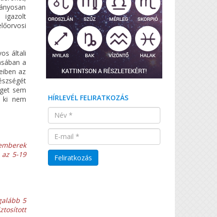
iányosan
 igazolt
lőorvosi
s általi
zásában a
zeiben az
észségét
éget sem
HÍRLEVÉL FELIRATKOZÁS
l ki nem
kemberek
 az 5-19
galább 5
tosított