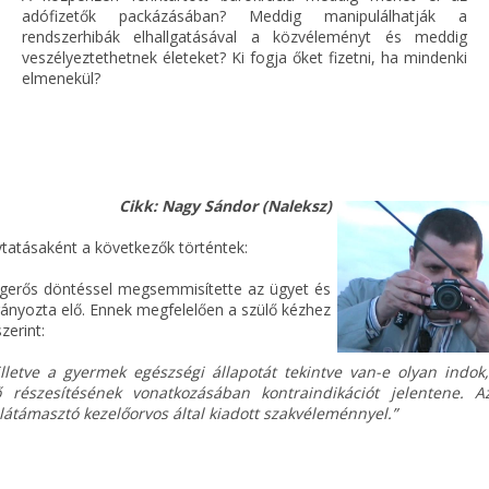
adófizetők packázásában? Meddig manipulálhatják a
rendszerhibák elhallgatásával a közvéleményt és meddig
veszélyeztethetnek életeket? Ki fogja őket fizetni, ha mindenki
elmenekül?
Cikk:
Nagy Sándor (Naleksz)
lytatásaként a következők történtek:
jogerős döntéssel megsemmisítette az ügyet és
 irányozta elő. Ennek megfelelően a szülő kézhez
zerint:
illetve a gyermek egészségi állapotát tekintve van-e olyan indok
 részesítésének vonatkozásában kontraindikációt jelentene. A
alátámasztó kezelőorvos által kiadott szakvéleménnyel.”