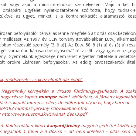
olókat vagy akár a miniszterelnököt személyesen. Majd a két h
 oltáspárti ügyfelet nyilatkozattételre szólította, hogy tudnak-e
zűkítve az ügyet, minket is a kontraindikációt alátámasztó keze
san befolyásoló” tényállás lenne megfelelő az oltás csak kezelőorvo
 mellőzést. Az 1997. évi CLIV. törvény (továbbiakban Eütv.) alkalma
ban részesülő személy [3. § a)]. Az Eütv. 58. § (1) a) és (3) a) rés
gét várhatóan károsan befolyásolná” rész előtt vagylagosan az „eg
mény. Gyermekünk egészsége nem lehet egyetlen feltétele a védetts
át örökre „károsan befolyásolta”. Az eddigi orvosszakértők álta
ok, módszerek – csak az elmúlt pár évből:
t Nagymihály környékén a vírusos fültőmirigy-gyulladás. A sza
k nagy része kapott
mumpsz
elleni védőoltást. A járvány leginkább
ltást is kapott mumpsz ellen, de előfordult olyan is, hogy hármat.
agbol/193-mumpsz-jarvany-szlovakiaban.html
:
http://www.ruvzmi.sk/PDF/anal_dec13.pdf
ó, Kaliforniában kitört
kanyarójárvány
megbetegedettei között le
s legalább 1 főnél a 3 dózisú – ott nem kötelező – oltás sem biz