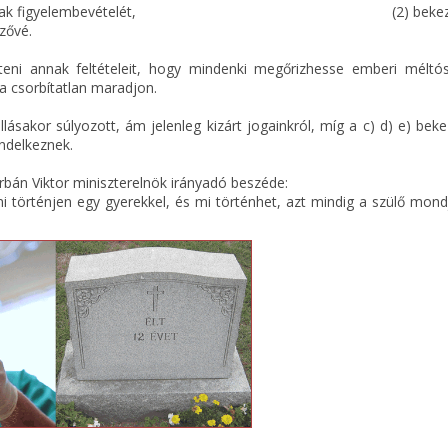
di sajátosságainak figyelembevételét, (2) bekezd
zővé.
mteni annak feltételeit, hogy mindenki megőrizhesse emberi méltó
 csorbítatlan maradjon.
llásakor súlyozott, ám jelenleg kizárt jogainkról, míg a c) d) e) bek
endelkeznek.
n lévő, Orbán Viktor miniszterelnök irányadó beszéde:
 történjen egy gyerekkel, és mi történhet, azt mindig a szülő mond