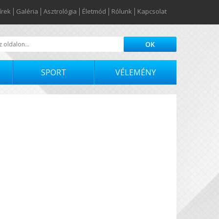
írek
Galéria
Asztrológia
Életmód
Rólunk
Kapcsolat
SPORT
VÉLEMÉNY