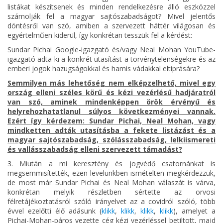
listákat készítsenek és minden rendelkezésre álló eszközzel
számolják fel a magyar sajtószabadságot? Mivel jelentős
döntésről van szó, amiben a szervezett háttér világosan és
egyértelműen kiderül, így konkrétan tesszük fel a kérdést:
Sundar Pichai Google-igazgató és/vagy Neal Mohan YouTube-
igazgató adta ki a konkrét utasítást a törvénytelenségekre és az
emberi jogok hazugságokkal és hamis vádakkal eltiprására?
Semmilyen más lehetőség nem elképzelhető, mivel egy
ország elleni széles körű és kézi vezérlésű hadjáratról
van szó, aminek mindenképpen örök érvényű és
helyrehozhatatlanul súlyos következményei vannak.
Ezért így kérdezem: Sundar Pichai, Neal Mohan, vagy
mindketten adták utasításba a fekete listázást és a
magyar sajtószabadság, szólásszabadság, lelkiismereti
és vallásszabadság elleni szervezett támadást?
3. Miután a mi keresztény és jogvédő csatornánkat is
megsemmisítették, ezen levelünkben ismételten megkérdezzük,
de most már Sundar Pichai és Neal Mohan válaszát is várva,
konkrétan melyik részletben sértette az orvosi
félretájékoztatásról szóló irányelvet az a covidról szóló, több
évvel ezelőtti élő adásunk (
klikk
,
klikk
,
klikk
,
klikk
), amelyet a
Pichai-Mohan-páros vezette cég kézi vezérléssel betiltott, majd