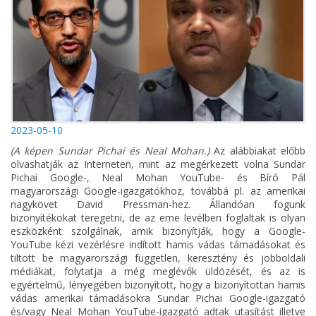
2023-05-10
(A képen Sundar Pichai és Neal Mohan.)
Az alábbiakat előbb
olvashatják az Interneten, mint az megérkezett volna Sundar
Pichai Google-, Neal Mohan YouTube- és Bíró Pál
magyarországi Google-igazgatókhoz, továbbá pl. az amerikai
nagykövet David Pressman-hez. Állandóan fogunk
bizonyítékokat teregetni, de az eme levélben foglaltak is olyan
eszközként szolgálnak, amik bizonyítják, hogy a Google-
YouTube kézi vezérlésre indított hamis vádas támadásokat és
tiltott be magyarországi független, keresztény és jobboldali
médiákat, folytatja a még meglévők üldözését, és az is
egyértelmű, lényegében bizonyított, hogy a bizonyítottan hamis
vádas amerikai támadásokra Sundar Pichai Google-igazgató
és/vagy Neal Mohan YouTube-igazgató adtak utasítást illetve