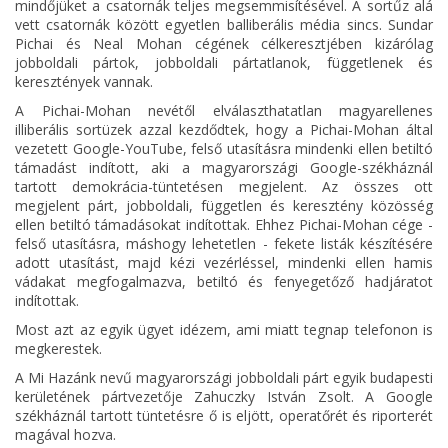
mindőjüket a csatornák teljes megsemmisítésével. A sortűz alá
vett csatornák között egyetlen balliberális média sincs. Sundar
Pichai és Neal Mohan cégének célkeresztjében kizárólag
jobboldali pártok, jobboldali pártatlanok, függetlenek és
keresztények vannak.
A Pichai-Mohan nevétől elválaszthatatlan magyarellenes
illiberális sortüzek azzal kezdődtek, hogy a Pichai-Mohan által
vezetett Google-YouTube, felső utasításra mindenki ellen betiltó
támadást indított, aki a magyarországi Google-székháznál
tartott demokrácia-tüntetésen megjelent. Az összes ott
megjelent párt, jobboldali, független és keresztény közösség
ellen betiltó támadásokat indítottak. Ehhez Pichai-Mohan cége -
felső utasításra, máshogy lehetetlen - fekete listák készítésére
adott utasítást, majd kézi vezérléssel, mindenki ellen hamis
vádakat megfogalmazva, betiltó és fenyegetőző hadjáratot
indítottak.
Most azt az egyik ügyet idézem, ami miatt tegnap telefonon is
megkerestek.
A Mi Hazánk nevű magyarországi jobboldali párt egyik budapesti
kerületének pártvezetője Zahuczky István Zsolt. A Google
székháznál tartott tüntetésre ő is eljött, operatőrét és riporterét
magával hozva.