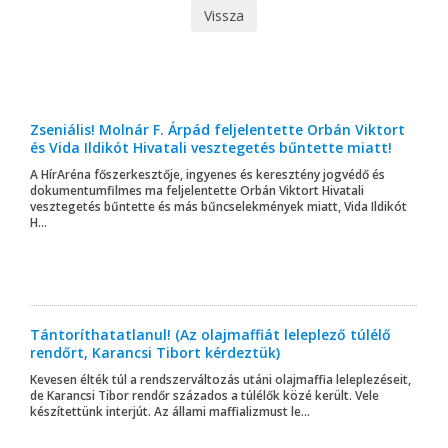
Vissza
Zseniális! Molnár F. Árpád feljelentette Orbán Viktort
és Vida Ildikót Hivatali vesztegetés bűntette miatt!
A HírAréna főszerkesztője, ingyenes és keresztény jogvédő és
dokumentumfilmes ma feljelentette Orbán Viktort Hivatali
vesztegetés bűntette és más bűncselekmények miatt, Vida Ildikót
H...
Tántoríthatatlanul! (Az olajmaffiát leleplező túlélő
rendőrt, Karancsi Tibort kérdeztük)
Kevesen élték túl a rendszerváltozás utáni olajmaffia leleplezéseit,
de Karancsi Tibor rendőr százados a túlélők közé került. Vele
készítettünk interjút. Az állami maffializmust le...