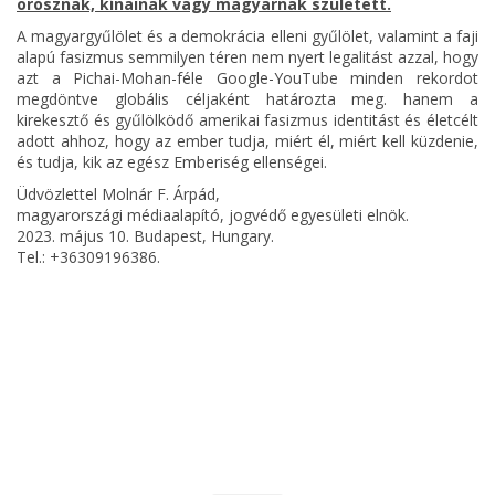
orosznak, kínainak vagy magyarnak született.
A magyargyűlölet és a demokrácia elleni gyűlölet, valamint a faji
alapú fasizmus semmilyen téren nem nyert legalitást azzal, hogy
azt a Pichai-Mohan-féle Google-YouTube minden rekordot
megdöntve globális céljaként határozta meg. hanem a
kirekesztő és gyűlölködő amerikai fasizmus identitást és életcélt
adott ahhoz, hogy az ember tudja, miért él, miért kell küzdenie,
és tudja, kik az egész Emberiség ellenségei.
Üdvözlettel Molnár F. Árpád,
magyarországi médiaalapító, jogvédő egyesületi elnök.
2023. május 10. Budapest, Hungary.
Tel.: +36309196386.