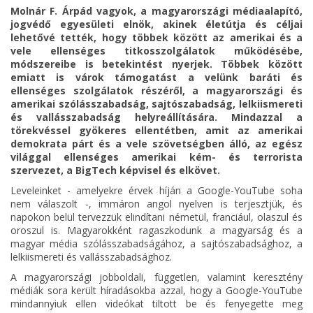
Molnár F. Árpád vagyok, a magyarországi médiaalapító,
jogvédő egyesületi elnök, akinek életútja és céljai
lehetővé tették, hogy többek között az amerikai és a
vele ellenséges titkosszolgálatok működésébe,
módszereibe is betekintést nyerjek. Többek között
emiatt is várok támogatást a velünk baráti és
ellenséges szolgálatok részéről, a magyarországi és
amerikai szólásszabadság, sajtószabadság, lelkiismereti
és vallásszabadság helyreállítására. Mindazzal a
törekvéssel gyökeres ellentétben, amit az amerikai
demokrata párt és a vele szövetségben álló, az egész
világgal ellenséges amerikai kém- és terrorista
szervezet, a BigTech képvisel és elkövet.
Leveleinket - amelyekre érvek híján a Google-YouTube soha
nem válaszolt -, immáron angol nyelven is terjesztjük, és
napokon belül tervezzük elindítani németül, franciául, olaszul és
oroszul is. Magyarokként ragaszkodunk a magyarság és a
magyar média szólásszabadságához, a sajtószabadsághoz, a
lelkiismereti és vallásszabadsághoz.
A magyarországi jobboldali, független, valamint keresztény
médiák sora került híradásokba azzal, hogy a Google-YouTube
mindannyiuk ellen videókat tiltott be és fenyegette meg