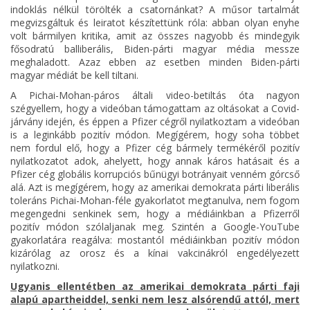
indoklás nélkül törölték a csatornánkat? A műsor tartalmát
megvizsgáltuk és leiratot készítettünk róla: abban olyan enyhe
volt bármilyen kritika, amit az összes nagyobb és mindegyik
fősodratú balliberális, Biden-párti magyar média messze
meghaladott. Azaz ebben az esetben minden Biden-párti
magyar médiát be kell tiltani.
A Pichai-Mohan-páros általi video-betiltás óta nagyon
szégyellem, hogy a videóban támogattam az oltásokat a Covid-
járvány idején, és éppen a Pfizer cégről nyilatkoztam a videóban
is a leginkább pozitív módon. Megígérem, hogy soha többet
nem fordul elő, hogy a Pfizer cég bármely termékéről pozitív
nyilatkozatot adok, ahelyett, hogy annak káros hatásait és a
Pfizer cég globális korrupciós bűnügyi botrányait venném górcső
alá. Azt is megígérem, hogy az amerikai demokrata párti liberális
toleráns Pichai-Mohan-féle gyakorlatot megtanulva, nem fogom
megengedni senkinek sem, hogy a médiáinkban a Pfizerről
pozitív módon szólaljanak meg. Szintén a Google-YouTube
gyakorlatára reagálva: mostantól médiáinkban pozitív módon
kizárólag az orosz és a kínai vakcinákról engedélyezett
nyilatkozni.
Ugyanis ellentétben az amerikai demokrata párti faji
alapú apartheiddel, senki nem lesz alsórendű attól, mert