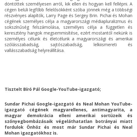
döntöttek személyesen arról, kik ellen és hogyan kell fellépni. A
cégen belüli legfőbb felelősökként szóba jönnek még a többségi
részvényes alapítók, Larry Page és Sergey Brin. Pichai és Mohan
cégének személyes célja a magyarországi médiapluralizmus és
sokszínűség felszámolása, személyes célja a független és
keresztény hangok megsemmisítése, ezért mostantól nekünk is
személyes célunk és életcélunk a magyarországi és amerikai
szólásszabadság, sajtószabadság, lelkiismereti és
vallásszabadság helyreállítása.
Tisztelt Bíró Pál Google-YouTube-igazgató;
Sundar Pichai Google-igazgató és Neal Mohan YouTube-
igazgató cégének magyarellenes, antimagyarita, a
magyar demokrácia elleni amerikai sortüzeik és
szőnyegbombázásaik végeláthatatlan botrányai miatt
fordulok Önhöz és most már Sundar Pichai és Neal
Mohan igazgatókhoz is.