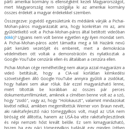
párti amerikai kormány is ellenségként kezeli Magyarországot,
mert Magyarország nem szolgálja ki az amerikai kormány
összes érdekét a magyar érdekekkel szemben.
Összegezve: jogvédő egyesületünk és médiáink várják a Pichai-
Mohan-páros magyarázatát arra, hogy konkrétan mi az, ami
gyűlöletkeltő volt a Pichai-Mohan-páros által betiltott videóban
(
klikk
)? Ugyanis nem volt benne egyetlen egy ilyen mondat sem.
A Pichai-Mohan-páros azért támadta meg a Mi Hazánk nevű
párt kerületi vezetőjét és embereit, mert a demokrácia
védelmében ott voltak a demonstráción és nyilatkoztak a
Google-YouTube cenzúrái ellen és általában a cenzúra ellen.
Pichai-Mohan cége remélhetőleg nem akarja azzal magyarázni a
videó betiltását, hogy a CIA-val korlátlan kémkedési
szövetségben álló Google-YouTube annyira gyűlöli a zsidókat,
hogy hallani sem akar róluk. Bár ezzel magyarázható lenne,
miért tiltották be korábban az összes pár perces
dokumentumfilmünket, amiknek a címében benne volt az a szó,
hogy "zsidó", vagy az, hogy "Holokauszt", valamint mindazokat
kivétel nélkül, amikben megemlítettük Werner von Braun nevét,
aki rakétafejlesztő náci tömeggyilkos volt, majd az USA nem
bíróság elé állította, hanem az USÁ-ba vitte rakétafejlesztőnek
és népi nemzeti hőst kreált belőle. Ez sem kimagyarázható,
hiszen ha egy náci tömeggyilkos tudását egy minden ízében