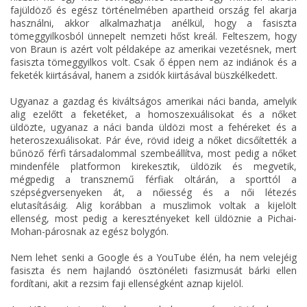
fajüldöző és egész történelmében apartheid ország fel akarja
használni, akkor alkalmazhatja anélkül, hogy a fasiszta
tömeggyilkosból ünnepelt nemzeti hőst kreál. Felteszem, hogy
von Braun is azért volt példaképe az amerikai vezetésnek, mert
fasiszta tömeggyilkos volt. Csak ő éppen nem az indiánok és a
feketék kiirtásával, hanem a zsidók kiirtásával büszkélkedett.
Ugyanaz a gazdag és kiváltságos amerikai náci banda, amelyik
alig ezelőtt a feketéket, a homoszexuálisokat és a nőket
üldözte, ugyanaz a náci banda üldözi most a fehéreket és a
heteroszexuálisokat. Pár éve, rövid ideig a nőket dicsőítették a
bűnöző férfi társadalommal szembeállítva, most pedig a nőket
mindenféle platformon kirekesztik, üldözik és megvetik,
mégpedig a transznemű férfiak oltárán, a sporttól a
szépségversenyeken át, a nőiesség és a női létezés
elutasításáig. Alig korábban a muszlimok voltak a kijelölt
ellenség, most pedig a keresztényeket kell üldöznie a Pichai-
Mohan-párosnak az egész bolygón.
Nem lehet senki a Google és a YouTube élén, ha nem velejéig
fasiszta és nem hajlandó ösztönéleti fasizmusát bárki ellen
fordítani, akit a rezsim faji ellenségként aznap kijelöl.