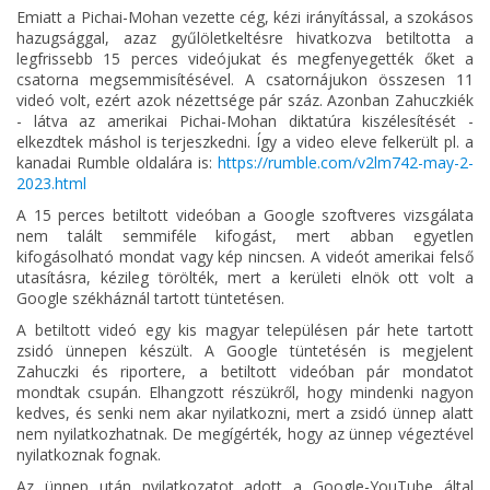
Emiatt a Pichai-Mohan vezette cég, kézi irányítással, a szokásos
hazugsággal, azaz gyűlöletkeltésre hivatkozva betiltotta a
legfrissebb 15 perces videójukat és megfenyegették őket a
csatorna megsemmisítésével. A csatornájukon összesen 11
videó volt, ezért azok nézettsége pár száz. Azonban Zahuczkiék
- látva az amerikai Pichai-Mohan diktatúra kiszélesítését -
elkezdtek máshol is terjeszkedni. Így a video eleve felkerült pl. a
kanadai Rumble oldalára is:
https://rumble.com/v2lm742-may-2-
2023.html
A 15 perces betiltott videóban a Google szoftveres vizsgálata
nem talált semmiféle kifogást, mert abban egyetlen
kifogásolható mondat vagy kép nincsen. A videót amerikai felső
utasításra, kézileg törölték, mert a kerületi elnök ott volt a
Google székháznál tartott tüntetésen.
A betiltott videó egy kis magyar településen pár hete tartott
zsidó ünnepen készült. A Google tüntetésén is megjelent
Zahuczki és riportere, a betiltott videóban pár mondatot
mondtak csupán. Elhangzott részükről, hogy mindenki nagyon
kedves, és senki nem akar nyilatkozni, mert a zsidó ünnep alatt
nem nyilatkozhatnak. De megígérték, hogy az ünnep végeztével
nyilatkoznak fognak.
Az ünnep után nyilatkozatot adott a Google-YouTube által