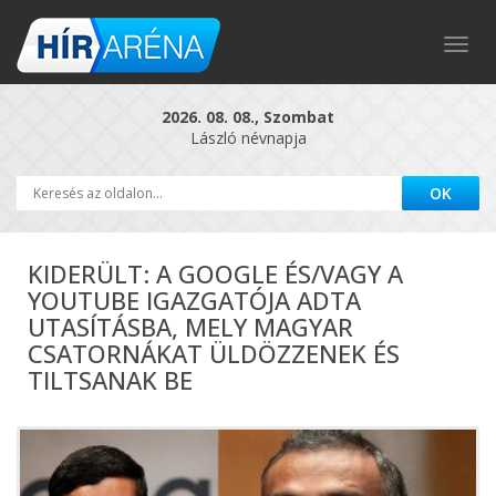
Togg
navig
2026. 08. 08., Szombat
László névnapja
KIDERÜLT: A GOOGLE ÉS/VAGY A
YOUTUBE IGAZGATÓJA ADTA
UTASÍTÁSBA, MELY MAGYAR
CSATORNÁKAT ÜLDÖZZENEK ÉS
TILTSANAK BE