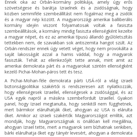
Ennek oka az Orbán-kormány politikája, amely úgy erős
szövetségese és barátja Izraelnek és a zsidóságnak, hogy
közben semmiféle szembeállítást nem fogalmaz meg a zsidók
és a magyar nép között. A magyarországi amerikai balliberális
kormány idején viszont folyamatosak voltak a fasiszta
szembeállítások, a kormány mindig fasiszta ellenségként kezelte
a magyar népet, és ez az amerikai típusú állandó gyűlöletszítás
tettekben nem, de szavakban sok antiszemita hangot szült. Az
Orbán-rendszer ennek úgy vetett véget, hogy nem provokálta a
saját lakosságát azzal a hamis váddal, hogy a magyarok
fasiszták. Tehát az ellenkezőjét tette annak, mint amit az
amerikai demokrata párt és a magyarokat szintén ellenségként
kezelő Pichai-Mohan-páros tett és tesz.
A Pichai-Mohan-féle demokrata párti USÁ-ról a világ izraeli
biztonságpolitikai szakértői is rendszeresen azt nyilatkozzák,
hogy ellenségesek Izraellel, ellenségesek a zsidósággal, és az
USA egyik napról a másikra szembefordult Izraellel. Gyakori
panel, hogy Izrael megtanulta, hogy senkitől nem függhetnek,
mert bármikor elárulhatják őket, ahogyan az USA is elárulta
őket. Amikor az izraeli szakértők Magyarországot említik, azt
mondják, hogy Magyarországnak is önállóan kell megállnia,
ahogyan Izrael tette, mert a magyarok sem bízhatnak senkiben,
bárki elárulhatja őket egy tányér levesért, ahogyan a demokrata