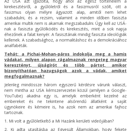
Az USA azt igazolta, hogy ahol az egész történelem a
kirekesztésről, a gyűlöletről és a fasizmusról szólt, ott a
fasizmus olyan mélyre ágyazott alap, amitől nem lehet
szabadulni, és a rezsim, valamint a minden időben fasiszta
amerikai multik nem is akarnak megszabadulni. Úgy kell az USÁ-
nak a fasiszta gyűlölködés és kirekesztés, mint a sok napja
éhezőnek a falat kenyér. A fasisztának mindig fasiszta ideológiák
kellenek. A szabadsághoz, a normalitáshoz és a demokráciához
analfabéták.
Tehát: a Pichai-Mohan-páros indokolja meg a hamis
vádakat, milyen alapon rágalmaznak rengeteg magyar
keresztényt, újságírót és több pártot, amikor
bizonyíthatóan hazugságok azok a vádak, amiket
megfogalmaznak?
Jelenleg mindössze három egyszerű kérdésre várunk választ,
nem mintha az USA kémszervezetei közül (amilyen a Google-
YouTube) akadna egy is, amelyik emberként kezelné az
embereket és ne tekintene alsórendű állatként a saját
ügynökeire és kémeire is, ha azok nem az amerikai fajhoz
tartoznak.
1. Mi volt a gyűlöletkeltő a Mi Hazánk kerületi videójában?
2. Ki adta utasításba az Egyesült Államokban, hogy fekete