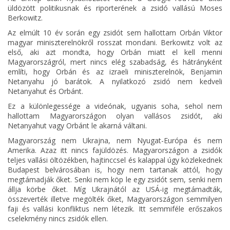
üldözött politikusnak és riporterének a zsidó vallású Moses
Berkowitz.
Az elmúlt 10 év során egy zsidót sem hallottam Orbán Viktor
magyar miniszterelnökről rosszat mondani. Berkowitz volt az
első, aki azt mondta, hogy Orbán miatt el kell menni
Magyarországról, mert nincs elég szabadság, és hátrányként
említi, hogy Orbán és az izraeli miniszterelnök, Benjamin
Netanyahu jó barátok. A nyilatkozó zsidó nem kedveli
Netanyahut és Orbánt.
Ez a különlegessége a videónak, ugyanis soha, sehol nem
hallottam Magyarországon olyan vallásos zsidót, aki
Netanyahut vagy Orbánt le akarná váltani.
Magyarország nem Ukrajna, nem Nyugat-Európa és nem
Amerika. Azaz itt nincs fajüldözés. Magyarországon a zsidók
teljes vallási öltözékben, hajtinccsel és kalappal úgy közlekednek
Budapest belvárosában is, hogy nem tartanak attól, hogy
megtámadják őket. Senki nem köp le egy zsidót sem, senki nem
állja körbe őket. Míg Ukrajnától az USÁ-ig megtámadták,
összeverték illetve megölték őket, Magyarországon semmilyen
faji és vallási konfliktus nem létezik. Itt semmiféle erőszakos
cselekmény nincs zsidók ellen.