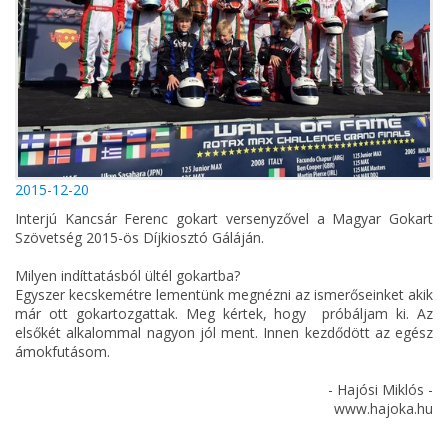
2015-12-20
Interjú Kancsár Ferenc gokart versenyzővel a Magyar Gokart
Szövetség 2015-ös Díjkiosztó Gáláján.
Milyen indíttatásból ültél gokartba?
Egyszer kecskemétre lementünk megnézni az ismerőseinket akik
már ott gokartozgattak. Meg kértek, hogy próbáljam ki. Az
elsőkét alkalommal nagyon jól ment. Innen kezdődött az egész
ámokfutásom.
- Hajósi Miklós -
www.hajoka.hu