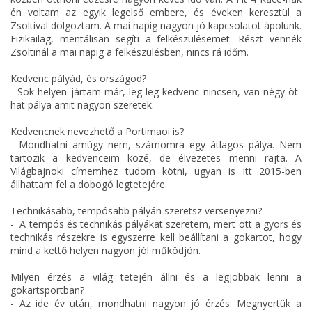
én voltam az egyik legelső embere, és éveken keresztül a
Zsoltival dolgoztam. A mai napig nagyon jó kapcsolatot ápolunk.
Fizikailag, mentálisan segíti a felkészülésemet. Részt vennék
Zsoltinál a mai napig a felkészülésben, nincs rá időm.
Kedvenc pályád, és országod?
- Sok helyen jártam már, leg-leg kedvenc nincsen, van négy-öt-
hat pálya amit nagyon szeretek.
Kedvencnek nevezhető a Portimaoi is?
- Mondhatni amúgy nem, számomra egy átlagos pálya. Nem
tartozik a kedvenceim közé, de élvezetes menni rajta. A
Világbajnoki címemhez tudom kötni, ugyan is itt 2015-ben
állhattam fel a dobogó legtetejére.
Technikásabb, tempósabb pályán szeretsz versenyezni?
- A tempós és technikás pályákat szeretem, mert ott a gyors és
technikás részekre is egyszerre kell beállítani a gokartot, hogy
mind a kettő helyen nagyon jól működjön.
Milyen érzés a világ tetején állni és a legjobbak lenni a
gokartsportban?
- Az ide év után, mondhatni nagyon jó érzés. Megnyertük a