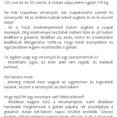
125 ccm-es és 33 Lóerős. A Gokart súlya velem együtt 175 kg.
Ha már csapatban versenyzel, van csapatvezető, szerelő és
versenyzők. Mi az amiben tudnak neked segíteni ős és te viszont
nekik?
- Én a Teszt eredményeimmel tudom segíteni a csapat
munkáját. Elég eredményes tesztetek tudtam futni és jól tudom
beállítani a gokartot. Beállítás: (az alváz, motor és a karburátor
beállítások kihegyezése 100%-ra, hogy minél könnyebben és
egyszerűbben legyen vezethetőbb a gokart.
Te egyben vagy egy versenyző és egy szervizmérnök is?
- Mondhatni úgyis, az évek alatt rám ragadt, és kialakult
történet.
Hol tanulsz most:
- Jelenleg másod éves vagyok az egyetemen és logisztikát
tanulok, viszont a versenyzés az első nálam!
Hogy épül fel egy versenyre való felkészülésed?
- Általában nagyon sűrű a versenynaptár, ezért általában
hamarabb megérkezünk a gokart pályára, ott összeépítjük a
gokartot. Aztán két-három napos teszttel kezdődik. Szezon
közben otthoni edzésre nagyon kevés idő van. A Fit 4 Race-nak