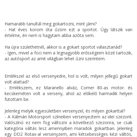
Hamarabb tanultál meg gokartozni, mint járni?
- Hat éves korom óta űzöm ezt a sportot. Úgy látszik van
értelme, én nem is hagytam abba azóta sem.
Ha újra születhetnél, akkor is a gokart sportot választanád?
- Igen, mivel a foci nem a legnagyobb erősségeim közé tartozik,
az autósport az amit világban lehet űzni szerintem.
Emlékszel az első versenyedre, hol is volt, milyen jellegű gokart
volt alattad?
- Emlékszem, ez Maranello alváz, Comer 80-as motor. és
kecskeméten volt a verseny, ahol az előkelő harmadik helyen
futottam be.
Jelenleg melyik egyesületben versenyzel, és milyen gokarttal?
- A Kálmán Motorsport színeiben versenyeztem az idei szezont.
Valószínű ez nem fog változni a következő szezonra, se csak
kategória váltás lesz amennyiben maradok gokartban. Jelenleg
egy DD2 Rotax-al versenyzem, ami kétsebességes kézi váltós,