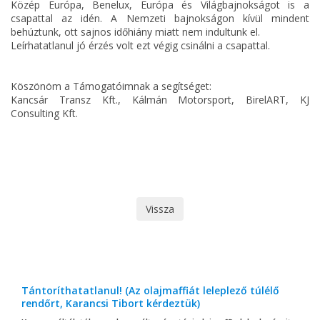
Közép Európa, Benelux, Európa és Világbajnokságot is a
csapattal az idén. A Nemzeti bajnokságon kívül mindent
behúztunk, ott sajnos időhiány miatt nem indultunk el.
Leírhatatlanul jó érzés volt ezt végig csinálni a csapattal.
Köszönöm a Támogatóimnak a segítséget:
Kancsár Transz Kft., Kálmán Motorsport, BirelART, KJ
Consulting Kft.
Vissza
Tántoríthatatlanul! (Az olajmaffiát leleplező túlélő
rendőrt, Karancsi Tibort kérdeztük)