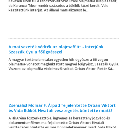
Kevesen élték túl a rendszerváltozás utáni olajmaffia leleplezéseit,
de Karancsi Tibor rendőr százados a túlélők közé került. Vele
készítettünk interjút. Az állami maffializmust le...
A mai vezetők védték az olajmaffiát - Interjúnk
Szeszák Gyula főügyésszel
A magyar történelem talán egyetlen hős ügyésze a 66 vagon
olajmaffia-vonatot megbuktatott megyei főügyész, Szeszák Gyula.
Viszont az olajmaffia védelmezői voltak Orbán Viktor, Pintér Sá...
Zseniális! Molnár F. Árpád feljelentette Orbán Viktort
és Vida Ildikót Hivatali vesztegetés bűntette miatt!
A HírAréna főszerkesztője, ingyenes és keresztény jogvédő és
dokumentumfilmes ma feljelentette Orbán Viktort Hivatali
vesztegetés bűntette és más bűncselekmények miatt, Vida Ildikót