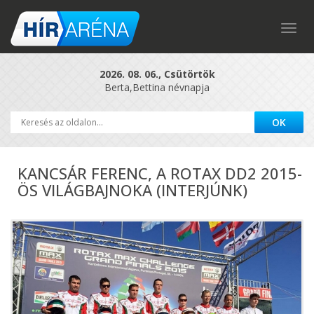
Togg
navig
2026. 08. 06., Csütörtök
Berta,Bettina névnapja
KANCSÁR FERENC, A ROTAX DD2 2015-
ÖS VILÁGBAJNOKA (INTERJÚNK)