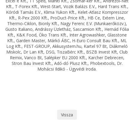
Excel It Kft., TT Sped, Mahiti Kft., Zsomar-ker Kft., Andrezol-Net
Kft., T-Forex Kft., West-Start, Vozik Balázs E.V., Hard Trans Kft.,
Kóródi Tamás E.V., Klima Yukon Kft., Kelet-Atlasz Kompresszor
Kft., R-Pex 2000 Kft., ProDuct-Price Kft., HB Ce, Extem Line,
Thermo-Ciklon, Bionly Kft., Nagy Ferenc E.V. (Munkaerőközv.),
Gusto Italiano, Andrássy Üzletház, Sascamion Kft., Hernád Fólia
Kft., K&K Food, Öko Trans Kft., Inter Agrowashker, Glasstone
Kft., Garden Master, Márkó ÁBC, H-Euro Consult Bau Kft., ML
Log Kft., FEST-GROUP, Akkusystem.hu, Kartel 97 Bt, Diákmeló
Miskolc, Dr Lan Kft, DSG, TiszaBérc Kft., BSZB Invest Kft, Club
Remix, Vanco Bt, Salépker EU 2000 Kft., Karcher Debrecen,
Stron Bau Invest Kft., Adó-dó Plusz Kft., Phobextools, Dr.
Mohácsi Ildikó - Ügyvédi Iroda.
Vissza