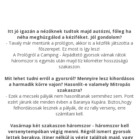
Itt jó igazán a nézőknek tudtok majd autózni, főleg ha
néha meghúzgálod a kéziféket. Jól gondolom?
- Tavaly már mentünk a prológon, akkor is a kézifék játszotta a
főszerepet. Ez most is így lesz!
A Prológról a Camping - Árpádtető gyorsok várnak rátok
háromszor is egymás után majd tíz kilométer hosszúságú
szakaszon.
Mit lehet tudni erről a gyorsról? Mennyire lesz kihordásos
a harmadik körre vajon? Hasonlít-e valamely Mitropás
szakaszra?
- Ezek a mecseki pályák nem hasonlítanak semmihez sem. Pont
ezért járunk ide minden évben a Baranya Kupára. Biztos,hogy
felhordásosak lesznek a pályák, de ez rally verseny, erre
számítani kell.
Vasárnap két szakaszon háromszor - háromszor kell
versenytempóban végig menni. Régről ismert gyorsok
lettek berakva. itiner nélkül is végig találtok majd, vagy