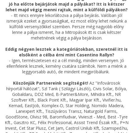
jó ha előtte bejárjátok majd a pályákat? Itt is kétszer
lehet majd végig menni rajtuk, mint a külföldi pályákon?
- Itt nincs ennyire lekorlátozva a pálya bejárás. Valóban jól
ismerjük ezeket a gyorsaságikat, ez most előny lehet nekünk a
külföldi versenyzőkkel szemben. Persze még nagyobb előny
lenne a pálya ismeret, ha a Mitropások itt is csak kétszer
mehetnének végig ‎a pálya bejáráson.
Eddig négyen lesztek a kategóriátokban, szeretnél itt is
elsőként a célba érni mint Casentino Rallyn?
- Igen, természetesen ez a cél mindig, minden versenyen. Jó
ellenfeleink lesznek, kemény csatára számítok. Nem a miénk a
leggyorsabb autó, de mindent megpróbálunk.
Köszönjük Partnereink segítségét!
Az "Infovárosok
hírportál hálózat", Szl Tank ( Szilágyi László), Civis Solar, Bólya,
Gobaldaru, DDZ Med, B-Partner&More, Mihidra Kft., NR
Szoftver Kft., Black Point Kft., Magyar Ipar Kft., Vivifier.hu,
Kemad, EastJob, Komplex-D, Star Holding, Nomido Madera,
Lanexpert Kft., Tiszújváros Transz, Naturgold Farms,
GoodStone, Olvisz 98, Baromfiudvar, Vivieszt - Med, Best -Tyre
Kft., Gasztro KC, Félix Professional, Assist Trend Észak Kft., P+N
Invest, Cet Star Plusz, Cet Jam, Castrol Unilub Kft, Szamsped.hu,