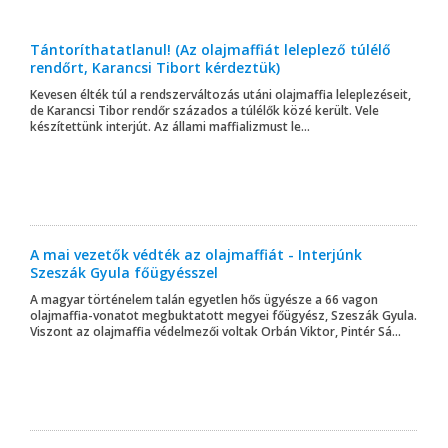
Tántoríthatatlanul! (Az olajmaffiát leleplező túlélő
rendőrt, Karancsi Tibort kérdeztük)
Kevesen élték túl a rendszerváltozás utáni olajmaffia leleplezéseit,
de Karancsi Tibor rendőr százados a túlélők közé került. Vele
készítettünk interjút. Az állami maffializmust le...
A mai vezetők védték az olajmaffiát - Interjúnk
Szeszák Gyula főügyésszel
A magyar történelem talán egyetlen hős ügyésze a 66 vagon
olajmaffia-vonatot megbuktatott megyei főügyész, Szeszák Gyula.
Viszont az olajmaffia védelmezői voltak Orbán Viktor, Pintér Sá...