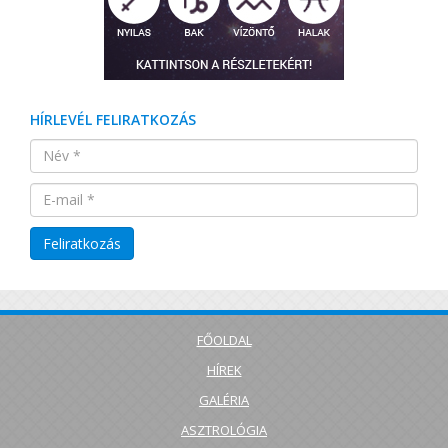
HÍRLEVÉL FELIRATKOZÁS
FŐOLDAL
HÍREK
GALÉRIA
ASZTROLÓGIA