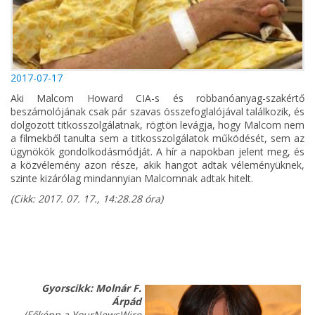
2017-07-17
Aki Malcom Howard CIA-s és robbanóanyag-szakértő
beszámolójának csak pár szavas összefoglalójával találkozik, és
dolgozott titkosszolgálatnak, rögtön levágja, hogy Malcom nem
a filmekből tanulta sem a titkosszolgálatok működését, sem az
ügynökök gondolkodásmódját. A hír a napokban jelent meg, és
a közvélemény azon része, akik hangot adtak véleményüknek,
szinte kizárólag mindannyian Malcomnak adtak hitelt.
(Cikk: 2017. 07. 17., 14:28.28 óra)
Gyorscikk:
Molnár F.
Árpád
(Főképp a YourNewsWire