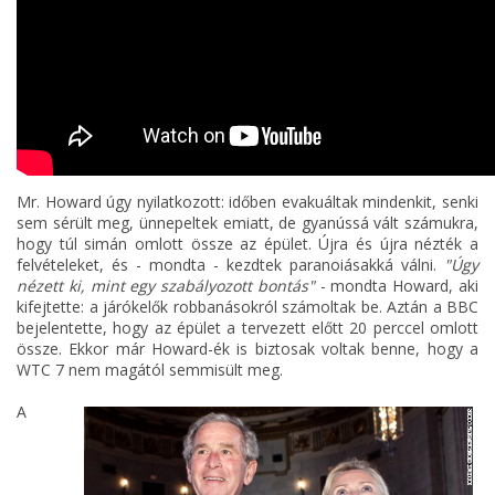
Mr. Howard úgy nyilatkozott: időben evakuáltak mindenkit, senki
sem sérült meg, ünnepeltek emiatt, de gyanússá vált számukra,
hogy túl simán omlott össze az épület. Újra és újra nézték a
felvételeket, és - mondta - kezdtek paranoiásakká válni.
"Úgy
nézett ki, mint egy szabályozott bontás"
- mondta Howard, aki
kifejtette: a járókelők robbanásokról számoltak be. Aztán a BBC
bejelentette, hogy az épület a tervezett előtt 20 perccel omlott
össze. Ekkor már Howard-ék is biztosak voltak benne, hogy a
WTC 7 nem magától semmisült meg.
A