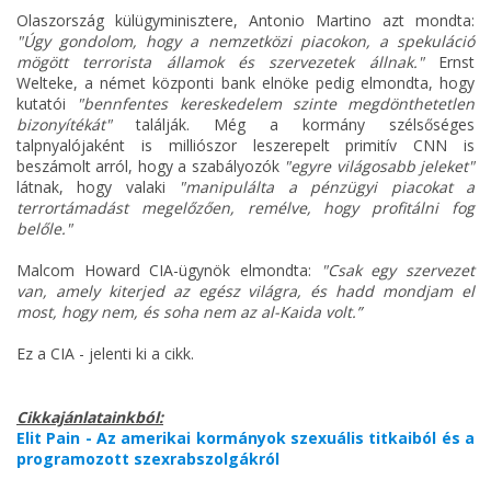
Olaszország külügyminisztere, Antonio Martino azt mondta:
"Úgy gondolom, hogy a nemzetközi piacokon, a spekuláció
mögött terrorista államok és szervezetek állnak."
Ernst
Welteke, a német központi bank elnöke pedig elmondta, hogy
kutatói
"bennfentes kereskedelem szinte megdönthetetlen
bizonyítékát"
találják. Még a kormány szélsőséges
talpnyalójaként is milliószor leszerepelt primitív CNN is
beszámolt arról, hogy a szabályozók
"egyre világosabb jeleket"
látnak, hogy valaki
"manipulálta a pénzügyi piacokat a
terrortámadást megelőzően, remélve, hogy profitálni fog
belőle."
Malcom Howard CIA-ügynök elmondta:
"Csak egy szervezet
van, amely kiterjed az egész világra, és hadd mondjam el
most, hogy nem, és soha nem az al-Kaida volt.”
Ez a CIA - jelenti ki a cikk.
Cikkajánlatainkból:
Elit Pain - Az amerikai kormányok szexuális titkaiból és a
programozott szexrabszolgákról