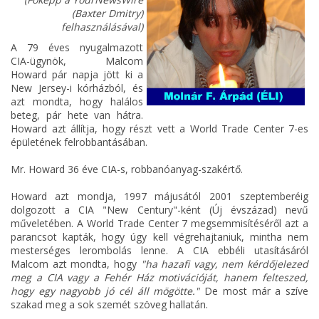
(Baxter Dmitry)
felhasználásával)
A 79 éves nyugalmazott
CIA-ügynök, Malcom
Howard pár napja jött ki a
New Jersey-i kórházból, és
azt mondta, hogy halálos
beteg, pár hete van hátra.
Howard azt állítja, hogy részt vett a World Trade Center 7-es
épületének felrobbantásában.
Mr. Howard 36 éve CIA-s, robbanóanyag-szakértő.
Howard azt mondja, 1997 májusától 2001 szeptemberéig
dolgozott a CIA "New Century"-ként (Új évszázad) nevű
műveletében. A World Trade Center 7 megsemmisítéséről azt a
parancsot kapták, hogy úgy kell végrehajtaniuk, mintha nem
mesterséges lerombolás lenne. A CIA ebbéli utasításáról
Malcom azt mondta, hogy
"ha hazafi vagy, nem kérdőjelezed
meg a CIA vagy a Fehér Ház motivációját, hanem felteszed,
hogy egy nagyobb jó cél áll mögötte."
De most már a szíve
szakad meg a sok szemét szöveg hallatán.