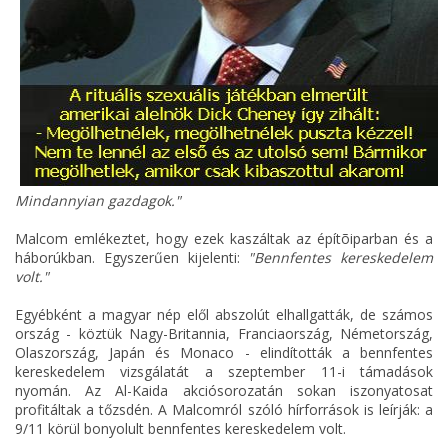
Mindannyian gazdagok."
Malcom emlékeztet, hogy ezek kaszáltak az építõiparban és a
háborúkban. Egyszerűen kijelenti:
"Bennfentes kereskedelem
volt."
Egyébként a magyar nép elől abszolút elhallgatták, de számos
ország - köztük Nagy-Britannia, Franciaország, Németország,
Olaszország, Japán és Monaco - elindították a bennfentes
kereskedelem vizsgálatát a szeptember 11-i támadások
nyomán. Az Al-Kaida akciósorozatán sokan iszonyatosat
profitáltak a tőzsdén. A Malcomról szóló hírforrások is leírják: a
9/11 körül bonyolult bennfentes kereskedelem volt.