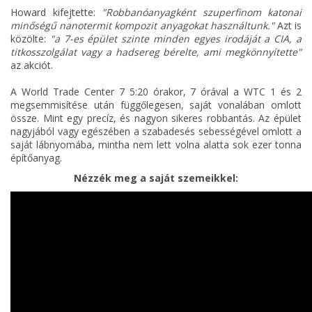
Howard kifejtette:
"Robbanóanyagként szuperfinom katonai
minőségű nanotermit kompozit anyagokat használtunk."
Azt is
közölte:
"a 7-es épület szinte minden egyes irodáját a CIA, a
titkosszolgálat vagy a hadsereg bérelte, ami megkönnyítette"
az akciót.
A World Trade Center 7 5:20 órakor, 7 órával a WTC 1 és 2
megsemmisítése után függőlegesen, saját vonalában omlott
össze. Mint egy precíz, és nagyon sikeres robbantás. Az épület
nagyjából vagy egészében a szabadesés sebességével omlott a
saját lábnyomába, mintha nem lett volna alatta sok ezer tonna
építőanyag.
Nézzék meg a saját szemeikkel: