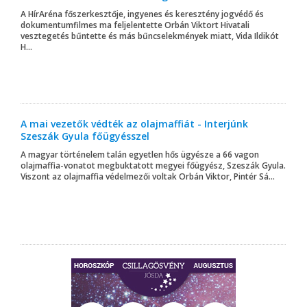
A HírAréna főszerkesztője, ingyenes és keresztény jogvédő és
dokumentumfilmes ma feljelentette Orbán Viktort Hivatali
vesztegetés bűntette és más bűncselekmények miatt, Vida Ildikót
H...
A mai vezetők védték az olajmaffiát - Interjúnk
Szeszák Gyula főügyésszel
A magyar történelem talán egyetlen hős ügyésze a 66 vagon
olajmaffia-vonatot megbuktatott megyei főügyész, Szeszák Gyula.
Viszont az olajmaffia védelmezői voltak Orbán Viktor, Pintér Sá...