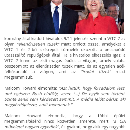
kormány által kiadott hivatalos 9/11 jelentés szerint a WTC 7 az
olyan
"ellenőrizetlen tüzek"
miatt omlott össze, amelyeket a
WTC 1 és 2-ből szétrepült törmelék okozott, a becsapódó
utasszállító repülőgépek által. Ha a hivatalos elbeszélés igaz, a
WTC 7 lenne az első magas épület a világon, amely valaha
összeomlott az ellenőrizetlen tüzek miatt, és az egyetlen acél-
felhőkarcoló a világon, ami az
"irodai tüzek"
miatt
megsemmisült.
Malcom Howard elmondta:
"Azt hittük, hogy forradalom lesz,
ami egészen Bush elnökig vezet. (...) De egyik sem történt.
Szinte senki sem kérdezett semmit. A média lelőtt bárkit, aki
megkérdőjelezte, amit mondanak."
Malcom Howard elmondta, hogy a többi épület
megsemmisítéséről nincs közvetlen ismerete, mert
"a CIA
műveletei nagyon egyediek"
, és gyakori, hogy akik egy nagyobb