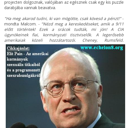
projecten dolgoznak, valójában az egésznek csak egy kis puzzle
darabjába vannak beavatva.
"Ha meg akarod tudni, ki van mögötte, csak kövesd a pénzt!"
-
mondta Malcom. -
"Nézd meg a kereskedéseket, amik a 9/11
előtt történtek! Ezek a srácok tudták, mi jön! A CIA
ügynökeinek fiai, kormányzati tisztviselők. A legerősebb
amerikaiak közeli hozzátartozói.
Cheney, Rumsfeld.