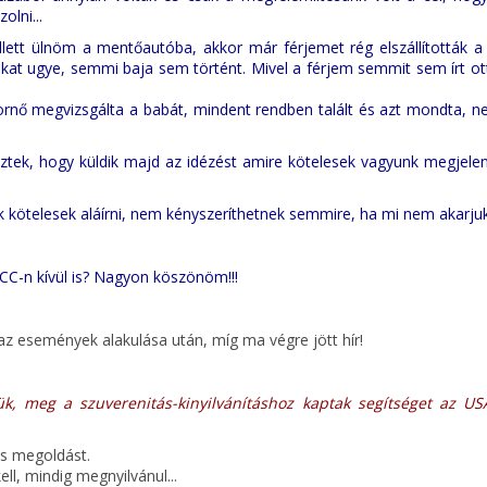
olni...
ellett ülnöm a mentőautóba, akkor már férjemet rég elszállították a
t ugye, semmi baja sem történt. Mivel a férjem semmit sem írt ott 
ornő megvizsgálta a babát, mindent rendben talált és azt mondta, n
ek, hogy küldik majd az idézést amire kötelesek vagyunk megjelen
kötelesek aláírni, nem kényszeríthetnek semmire, ha mi nem akarjuk
UCC-n kívül is? Nagyon köszönöm!!!
 az események alakulása után, míg ma végre jött hír!
ük, meg a szuverenitás-kinyilvánításhoz kaptak segítséget az US
s megoldást.
l, mindig megnyilvánul...