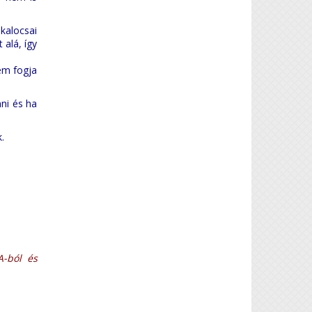
 kalocsai
alá, így
em fogja
ni és ha
.
A-ból és