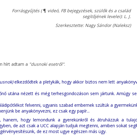
Forrásgyűjtés (
¶
videó, FB bejegyzések, szülők és a család
segítőjének levelei): L. J.
Szerkesztette: Nagy Sándor (Naleksz)
n hírt adtam a
"dusnoki esetről"
.
usnok)
elkezdődtek a pletykák, hogy akkor biztos nem lett anyakönyv
védőnő utána nézett és még terhesgondozáson sem jártunk. Amúgy s
ádipótlékot felvenni, ugyanis szabad embernek szültük a gyermekünk
enjünk be anyakönyvezni, ez csak egy papír...
ó, hanem, hogy lemondunk a gyerekünkről és átruházzuk a tulaj
yben, de azt csak a UCC alapján tudjuk megtenni, amiben sokat segí
 jogérvényesítésünk, de ez most ugye egészen más ügy.