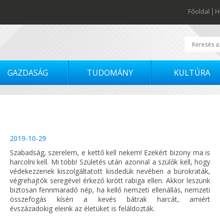
Főoldal
H
GAZDASÁG
TUDOMÁNY
KULTÚRA
2019-10-29
Szabadság, szerelem, e kettő kell nekem! Ezekért bizony ma is
harcolni kell. Mi több! Születés után azonnal a szülők kell, hogy
védekezzenek kiszolgáltatott kisdedük nevében a bürokraták,
végrehajtók seregével érkező kirótt rabiga ellen. Akkor leszünk
biztosan fennmaradó nép, ha kellő nemzeti ellenállás, nemzeti
összefogás kíséri a kevés bátrak harcát, amiért
évszázadokig eleink az életüket is feláldozták.