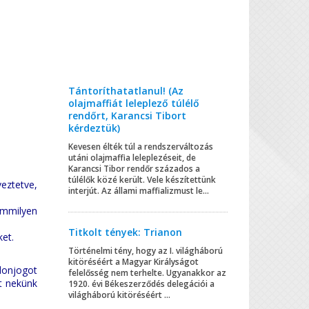
Tántoríthatatlanul! (Az
olajmaffiát leleplező túlélő
rendőrt, Karancsi Tibort
kérdeztük)
Kevesen élték túl a rendszerváltozás
utáni olajmaffia leleplezéseit, de
Karancsi Tibor rendőr százados a
túlélők közé került. Vele készítettünk
eztetve,
interjút. Az állami maffializmust le...
emmilyen
Titkolt tények: Trianon
et.
Történelmi tény, hogy az I. világháború
kitöréséért a Magyar Királyságot
donjogot
felelősség nem terhelte. Ugyanakkor az
t nekünk
1920. évi Békeszerződés delegációi a
világháború kitöréséért ...