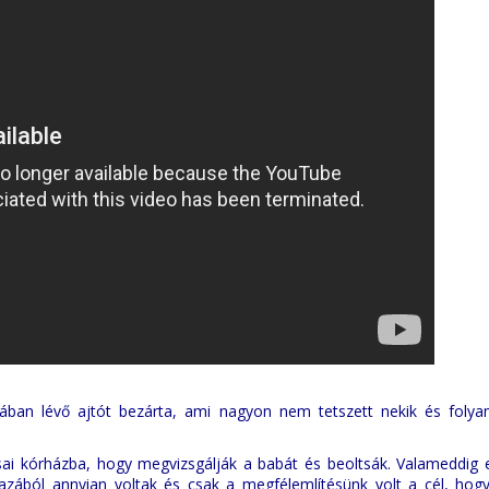
ban lévő ajtót bezárta, ami nagyon nem tetszett nekik és foly
ai kórházba, hogy megvizsgálják a babát és beoltsák. Valameddig e
gazából annyian voltak és csak a megfélemlítésünk volt a cél, hog