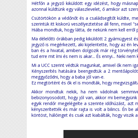
Hétfőn a jegyző kiküldött egy idézést, hogy másna
azonnal küldtünk egy válaszlevelet, ő amikor azt szer
Csütörtökön a védőnőt és a családsegítőt küldte, me
szerintük itt kiskorú veszélyeztetése áll fenn, mivel "
Hiába mondtuk, hogy látta, de nekünk nem kell erről p
Ma délelőtti órákban pedig kiküldött 2 gyámügyest és
jegyző is megérkezett, aki kijelentette, hogy az én
ban és a hivatal, amiben dolgozik már rég törvényte
tud erre mit írni és nem is akar... És ennyi... Neki nem 
Mi a UCC szerint védtük magunkat, amivel ők nem ig
Kényszerítés hatására beengedtük a 2 mentőápolót,
meggyőződni, hogy a baba jól van-e.
Ez megtörtént és ők el is mondták, hogy megvizsgál
Akkor mondtuk nekik, ha nem vádolnak semmivel
bebizonyosodott, hogy jól van, akkor mi bemegyünk a
egyik rendőr megelégelte a szerinte időhúzást, azt m
kényszerítették és már rajta is volt a bilincs. Én be
köntöst, hálóinget és csak azt kiabálták, hogy viszik a