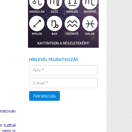
HÍRLEVÉL FELIRATKOZÁS
amatosan
l tudtuk
y nem is