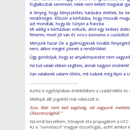
foglalkoztak semmivel, nekik nem kellett magukat igaz
A lényeg, hogy kényszerítés hatására elvittek, be k
rendőrségre. Először a kórházba, hogy mossák maguka
azt mondták, hogy kb. tűnjön a francba.
Mi addig a kórházban voltunk, ahol egy kedves dokt
felvenni, mivel jól van és
nincs kiemelve a családból
.
Menjünk haza! De a gyámügyesek tovább fenyegetőzt
nem, akkor megint jönnek a rendőrökkel.
Úgy gondoljuk, hogy az anyakönyvezést nem vagyunk 
Ha tud valaki ebben segíteni, annak nagyon örülnénk!
Van valakinek valami ötlete, mit tudunk még lépni a 
........................................................
Azóta is egyfolytában érdeklődtem a család kiléte és
Melléjük állt jogvédő már válaszolt is:
Szia. Már nem kell segítség, ott vagyunk mellett
Olaszországból."
Na erről beszéltem, hónapok óta propagálom a UCC-
Az a
"nemlétező"
magyar összefogás, azért amikor kel