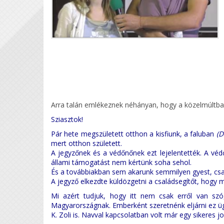
Arra talán emlékeznek néhányan, hogy a közelmúltba
Sziasztok!
Pár hete megszületett otthon a kisfiunk, a faluban
(D
mert otthon született.
A jegyzőnek és a védőnőnek ezt lejelentették. A 
állami támogatást nem kértünk soha sehol.
És a továbbiakban sem akarunk semmilyen gyest, csal
A jegyző elkezdte küldözgetni a családsegítőt, hogy m
Mi azért tudjuk, hogy itt nem csak erről van sz
Magyarországnak. Emberként szeretnénk eljárni ez üg
K. Zoli is. Navval kapcsolatban volt már egy sikeres