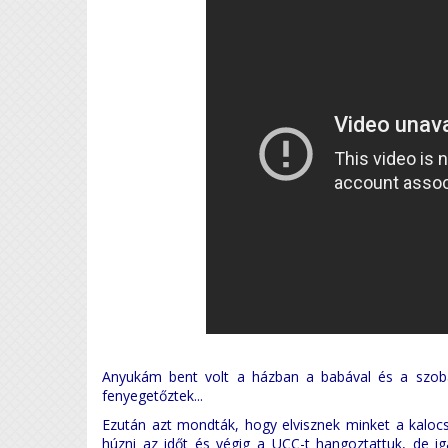
Anyukám bent volt a házban a babával és a szobá
fenyegetőztek...
Ezután azt mondták, hogy elvisznek minket a kalocs
húzni az időt és végig a UCC-t hangoztattuk, de i