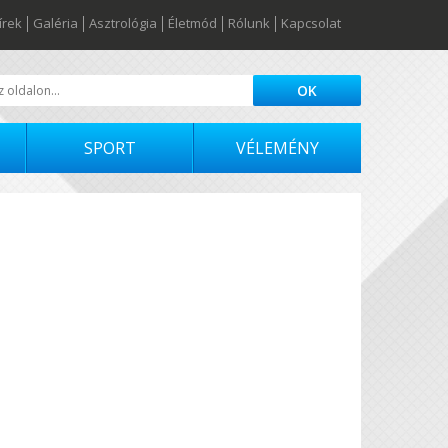
írek
Galéria
Asztrológia
Életmód
Rólunk
Kapcsolat
SPORT
VÉLEMÉNY