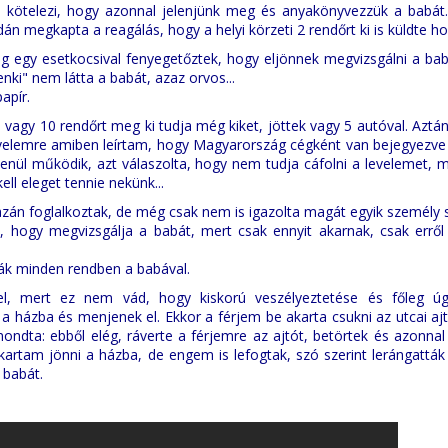
p kötelezi, hogy azonnal jelenjünk meg és anyakönyvezzük a babát.
dán megkapta a reagálás, hogy a helyi körzeti 2 rendőrt ki is küldte h
g egy esetkocsival fenyegetőztek, hogy eljönnek megvizsgálni a bab
senki" nem látta a babát, azaz orvos...
apír.
 vagy 10 rendőrt meg ki tudja még kiket, jöttek vagy 5 autóval. Aztá
 levelemre amiben leírtam, hogy Magyarország cégként van bejegyezve
lenül működik, azt válaszolta, hogy nem tudja cáfolni a levelemet, 
kell eleget tennie nekünk...
azán foglalkoztak, de még csak nem is igazolta magát egyik személy 
 hogy megvizsgálja a babát, mert csak ennyit akarnak, csak erről
ták minden rendben a babával.
, mert ez nem vád, hogy kiskorú veszélyeztetése és főleg ú
 házba és menjenek el. Ekkor a férjem be akarta csukni az utcai ajt
ondta: ebből elég, ráverte a férjemre az ajtót, betörtek és azonnal
 akartam jönni a házba, de engem is lefogtak, szó szerint lerángattá
 babát.