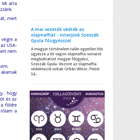
 Mi arra
ozzánk.
át, mert
A mai vezetők védték az
olajmaffiát - Interjúnk Szeszák
n végre a
Gyula főügyésszel
 az USA-
A magyar történelem talán egyetlen hős
mert nem
ügyésze a 66 vagon olajmaffia-vonatot
megbuktatott megyei főügyész,
Szeszák Gyula. Viszont az olajmaffia
sem.
védelmezői voltak Orbán Viktor, Pintér
 akarnak
Sá...
gy, hogy
ót és az
 a földre
k rólam a