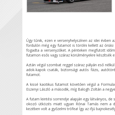
Úgy tűnik, ezen e versenyhelyszínen az idei évben az
fordulón még egy futamot is törölni kellett az óriás
fogadta a versenyzőket. A pénteken megfutott időm
futamon esős vagy száraz körülményekre készítsék e 
Aztán végül szombat reggel száraz pályán eső nélk
adok-kapok csaták, biztonsági autós fázis, autótö
futamot.
A kissé kaotikus futamot követően végül a Formul
Eszenyi László a második, míg Balogh Zoltán a negyed
A futam leintési sorrendje alapján egy látványos, d
okozó ütközés miatt ugyan Rónai Tamás nem a do
kezében volt a győzelmi trófea! Így az ifjú bajnokesél