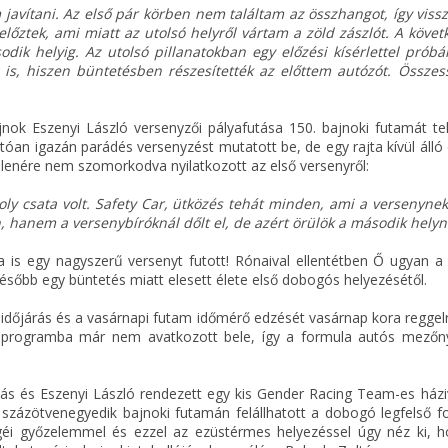
m javítani. Az első pár körben nem találtam az összhangot, így viss
lőztek, ami miatt az utolsó helyről vártam a zöld zászlót. A követ
ik helyig. Az utolsó pillanatokban egy előzési kísérlettel próbá
en is, hiszen büntetésben részesítették az előttem autózót. Össze
k Eszenyi László versenyzői pályafutása 150. bajnoki futamát telj
óan igazán parádés versenyzést mutatott be, de egy rajta kívül álló
llenére nem szomorkodva nyilatkozott az első versenyről:
y csata volt. Safety Car, ütközés tehát minden, ami a versenynek
, hanem a versenybíróknál dőlt el, de azért örülök a második helyn
 is egy nagyszerű versenyt futott! Rónaival ellentétben Ő ugyan a
később egy büntetés miatt elesett élete első dobogós helyezésétől.
időjárás és a vasárnapi futam időmérő edzését vasárnap kora reggelr
i programba már nem avatkozott bele, így a formula autós mezőn
s és Eszenyi László rendezett egy kis Gender Racing Team-es házi
 százötvenegyedik bajnoki futamán felállhatott a dobogó legfelső f
géi győzelemmel és ezzel az ezüstérmes helyezéssel úgy néz ki, 