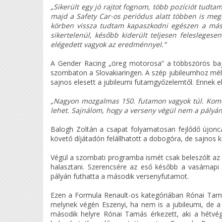
„Sikerült egy jó rajtot fognom, több pozíciót tudta
majd a Safety Car-os periódus alatt többen is mege
körben vissza tudtam kapaszkodni egészen a másod
sikertelenül, később kiderült teljesen felesleges
elégedett vagyok az eredménnyel.”
A Gender Racing „öreg motorosa” a többszörös bajno
szombaton a Slovakiaringen. A szép jubileumhoz mélt
sajnos elesett a jubileumi futamgyőzelemtől. Ennek e
„Nagyon mozgalmas 150. futamon vagyok túl. Komol
lehet. Sajnálom, hogy a verseny végül nem a pályán
Balogh Zoltán a csapat folyamatosan fejlődő újonca
követő díjátadón felállhatott a dobogóra, de sajnos 
Végül a szombati programba ismét csak beleszólt az 
halasztani. Szerencsére az eső később a vasárnap
pályán futhatta a második versenyfutamot.
Ezen a Formula Renault-os kategóriában Rónai Tamá
melynek végén Eszenyi, ha nem is a jubileumi, de a
második helyre Rónai Tamás érkezett, aki a hétvé