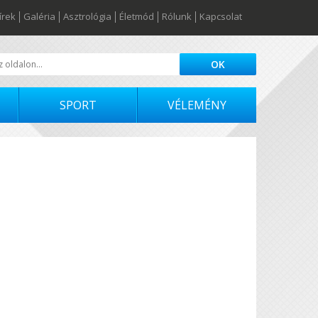
írek
Galéria
Asztrológia
Életmód
Rólunk
Kapcsolat
SPORT
VÉLEMÉNY