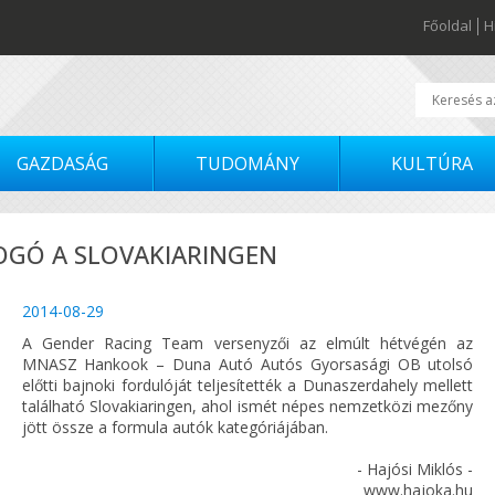
Főoldal
H
GAZDASÁG
TUDOMÁNY
KULTÚRA
OGÓ A SLOVAKIARINGEN
2014-08-29
A Gender Racing Team versenyzői az elmúlt hétvégén az
MNASZ Hankook – Duna Autó Autós Gyorsasági OB utolsó
előtti bajnoki fordulóját teljesítették a Dunaszerdahely mellett
található Slovakiaringen, ahol ismét népes nemzetközi mezőny
jött össze a formula autók kategóriájában.
- Hajósi Miklós -
www.hajoka.hu