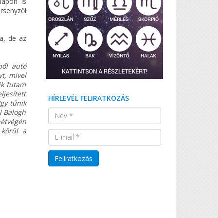
napon is
rsenyzői
a, de az
ből autó
yt, mivel
ik futam
jesített
HÍRLEVÉL FELIRATKOZÁS
gy tűnik
l Balogh
hétvégén
 körül a