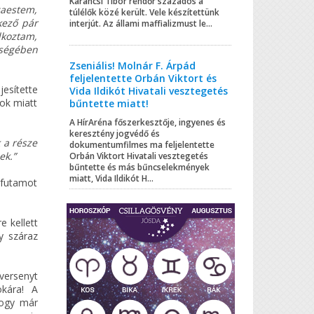
Karancsi Tibor rendőr százados a
zaestem,
túlélők közé került. Vele készítettünk
kező pár
interjút. Az állami maffializmust le...
lkoztam,
sségében
Zseniális! Molnár F. Árpád
feljelentette Orbán Viktort és
esítette
Vida Ildikót Hivatali vesztegetés
 ok miatt
bűntette miatt!
A HírAréna főszerkesztője, ingyenes és
keresztény jogvédő és
 a része
dokumentumfilmes ma feljelentette
ek.”
Orbán Viktort Hivatali vesztegetés
bűntette és más bűncselekmények
miatt, Vida Ildikót H...
 futamot
e kellett
y száraz
versenyt
okára! A
hogy már