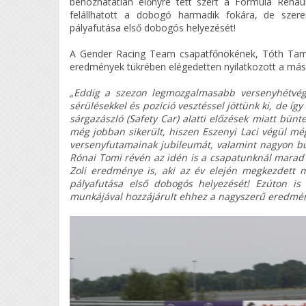
behozhatatlan előnyre tett szert a Formula Renau
felállhatott a dobogó harmadik fokára, de szere
pályafutása első dobogós helyezését!
A Gender Racing Team csapatfőnökének, Tóth Tamás
eredmények tükrében elégedetten nyilatkozott a másod
„Eddig a szezon legmozgalmasabb versenyhétvégé
sérülésekkel és pozíció vesztéssel jöttünk ki, de íg
sárgazászló (Safety Car) alatti előzések miatt bün
még jobban sikerült, hiszen Eszenyi Laci végül mé
versenyfutamainak jubileumát, valamint nagyon büs
Rónai Tomi révén az idén is a csapatunknál marad 
Zoli eredménye is, aki az év elején megkezdett
pályafutása első dobogós helyezését! Ezúton i
munkájával hozzájárult ehhez a nagyszerű eredmé