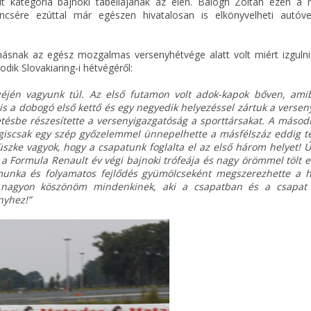
lt kategória bajnoki tabellájának az élén. Balogh Zoltán ezen a 
ncsére ezúttal már egészen hivatalosan is elkönyvelheti autóve
nak az egész mozgalmas versenyhétvége alatt volt miért izgulni
ik Slovakiaring-i hétvégéről:
jén vagyunk túl. Az első futamon volt adok-kapok bőven, ami
y is a dobogó első kettő és egy negyedik helyezéssel zártuk a versen
tetésbe részesítette a versenyigazgatóság a sporttársakat. A másod
giscsak egy szép győzelemmel ünnepelhette a másfélszáz eddig tel
zke vagyok, hogy a csapatunk foglalta el az első három helyet! Ú
a Formula Renault év végi bajnoki trófeája és nagy örömmel tölt e
 munka és folyamatos fejlődés gyümölcseként megszerezhette a 
s nagyon köszönöm mindenkinek, aki a csapatban és a csapat
nyhez!”