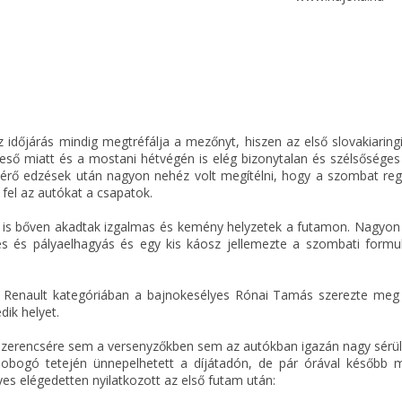
 időjárás mindig megtréfálja a mezőnyt, hiszen az első slovakiaring
i eső miatt és a mostani hétvégén is elég bizonytalan és szélsőséges
érő edzések után nagyon nehéz volt megítélni, hogy a szombat regg
fel az autókat a csapatok.
ül is bőven akadtak izgalmas és kemény helyzetek a futamon. Nagyo
rés és pályaelhagyás és egy kis káosz jellemezte a szombati formu
a Renault kategóriában a bajnokesélyes Rónai Tamás szerezte meg 
ik helyet.
e szerencsére sem a versenyzőkben sem az autókban igazán nagy sérü
bogó tetején ünnepelhetett a díjátadón, de pár órával később 
yes elégedetten nyilatkozott az első futam után: