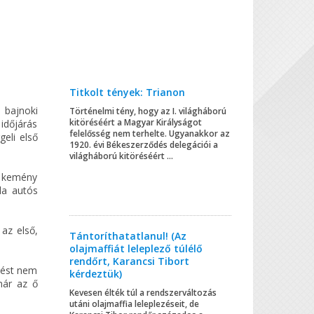
Titkolt tények: Trianon
i bajnoki
Történelmi tény, hogy az I. világháború
kitöréséért a Magyar Királyságot
 időjárás
felelősség nem terhelte. Ugyanakkor az
eli első
1920. évi Békeszerződés delegációi a
világháború kitöréséért ...
n kemény
la autós
az első,
Tántoríthatatlanul! (Az
olajmaffiát leleplező túlélő
rendőrt, Karancsi Tibort
lést nem
kérdeztük)
már az ő
Kevesen élték túl a rendszerváltozás
utáni olajmaffia leleplezéseit, de