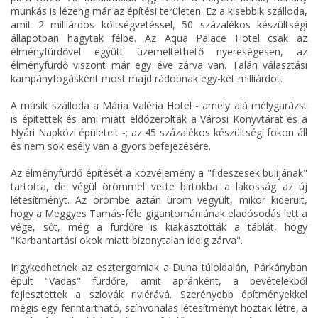
munkás is lézeng már az építési területen. Ez a kisebbik szálloda,
amit 2 milliárdos költségvetéssel, 50 százalékos készültségi
állapotban hagytak félbe. Az Aqua Palace Hotel csak az
élményfürdővel együtt üzemeltethető nyereségesen, az
élményfürdő viszont már egy éve zárva van. Talán választási
kampányfogásként most majd rádobnak egy-két milliárdot.
A másik szálloda a Mária Valéria Hotel - amely alá mélygarázst
is építettek és ami miatt eldózerolták a Városi Könyvtárat és a
Nyári Napközi épületeit -; az 45 százalékos készültségi fokon áll
és nem sok esély van a gyors befejezésére.
Az élményfürdő építését a közvélemény a "fideszesek bulijának"
tartotta, de végül örömmel vette birtokba a lakosság az új
létesítményt. Az örömbe aztán üröm vegyült, mikor kiderült,
hogy a Meggyes Tamás-féle gigantomániának eladósodás lett a
vége, sőt, még a fürdőre is kiakasztották a táblát, hogy
"Karbantartási okok miatt bizonytalan ideig zárva".
Irigykedhetnek az esztergomiak a Duna túloldalán, Párkányban
épült "Vadas" fürdőre, amit apránként, a bevételekből
fejlesztettek a szlovák riviérává. Szerényebb építményekkel
mégis egy fenntartható, színvonalas létesítményt hoztak létre, a