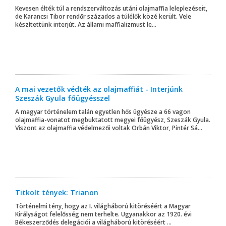
Kevesen élték túl a rendszerváltozás utáni olajmaffia leleplezéseit,
de Karancsi Tibor rendőr százados a túlélők közé került. Vele
készítettünk interjút. Az állami maffializmust le...
A mai vezetők védték az olajmaffiát - Interjúnk
Szeszák Gyula főügyésszel
A magyar történelem talán egyetlen hős ügyésze a 66 vagon
olajmaffia-vonatot megbuktatott megyei főügyész, Szeszák Gyula.
Viszont az olajmaffia védelmezői voltak Orbán Viktor, Pintér Sá...
Titkolt tények: Trianon
Történelmi tény, hogy az I. világháború kitöréséért a Magyar
Királyságot felelősség nem terhelte. Ugyanakkor az 1920. évi
Békeszerződés delegációi a világháború kitöréséért ...