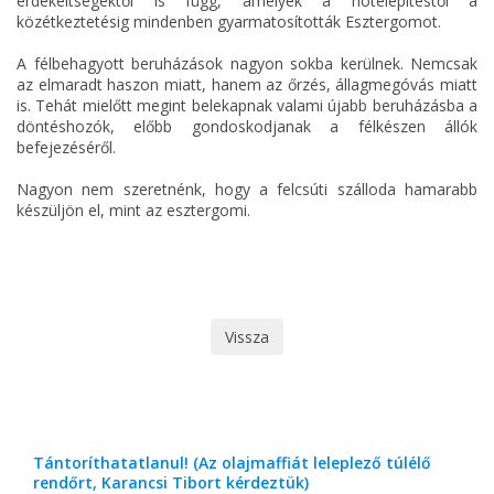
érdekeltségektől is függ, amelyek a hotelépítéstől a
közétkeztetésig mindenben gyarmatosították Esztergomot.
A félbehagyott beruházások nagyon sokba kerülnek. Nemcsak
az elmaradt haszon miatt, hanem az őrzés, állagmegóvás miatt
is. Tehát mielőtt megint belekapnak valami újabb beruházásba a
döntéshozók, előbb gondoskodjanak a félkészen állók
befejezéséről.
Nagyon nem szeretnénk, hogy a felcsúti szálloda hamarabb
készüljön el, mint az esztergomi.
Vissza
Tántoríthatatlanul! (Az olajmaffiát leleplező túlélő
rendőrt, Karancsi Tibort kérdeztük)