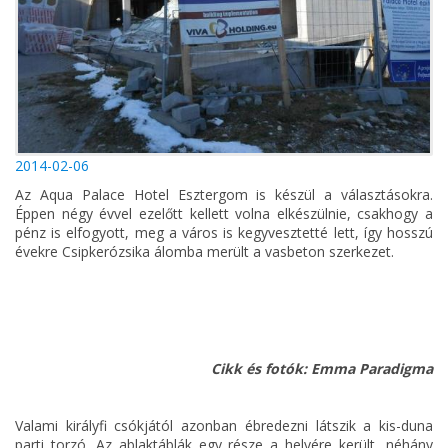
2014-02-06
Az Aqua Palace Hotel Esztergom is készül a választásokra.
Éppen négy évvel ezelőtt kellett volna elkészülnie, csakhogy a
pénz is elfogyott, meg a város is kegyvesztetté lett, így hosszú
évekre Csipkerózsika álomba merült a vasbeton szerkezet.
Cikk és fotók: Emma Paradigma
Valami királyfi csókjától azonban ébredezni látszik a kis-duna
parti torzó. Az ablaktáblák egy része a helyére került, néhány