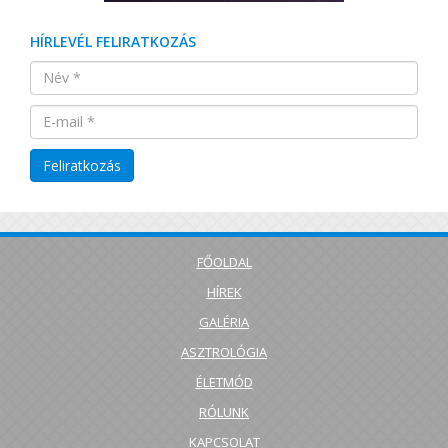
HÍRLEVÉL FELIRATKOZÁS
FŐOLDAL
HÍREK
GALÉRIA
ASZTROLÓGIA
ÉLETMÓD
RÓLUNK
KAPCSOLAT