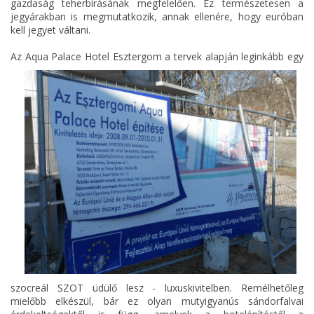
gazdaság teherbírásának megfelelően. Ez természetesen a
jegyárakban is megmutatkozik, annak ellenére, hogy euróban
kell jegyet váltani.
Az
Aqua Palace Hotel Esztergom a tervek alapján leginkább egy
szocreál SZOT üdülő lesz - luxuskivitelben. Remélhetőleg
mielőbb elkészül, bár ez olyan mutyigyanús sándorfalvai