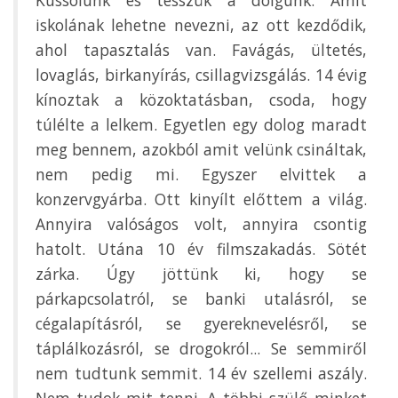
iskolának lehetne nevezni, az ott kezdődik,
ahol tapasztalás van. Favágás, ültetés,
lovaglás, birkanyírás, csillagvizsgálás. 14 évig
kínoztak a közoktatásban, csoda, hogy
túlélte a lelkem. Egyetlen egy dolog maradt
meg bennem, azokból amit velünk csináltak,
nem pedig mi. Egyszer elvittek a
konzervgyárba. Ott kinyílt előttem a világ.
Annyira valóságos volt, annyira csontig
hatolt. Utána 10 év filmszakadás. Sötét
zárka. Úgy jöttünk ki, hogy se
párkapcsolatról, se banki utalásról, se
cégalapításról, se gyereknevelésről, se
táplálkozásról, se drogokról... Se semmiről
nem tudtunk semmit. 14 év szellemi aszály.
Nem tudok mit tenni. A többi szülő minket