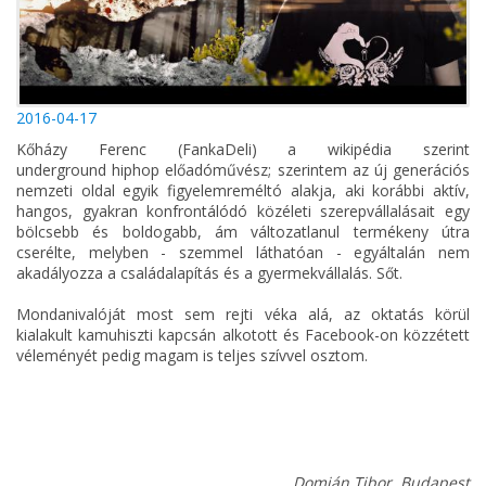
2016-04-17
Kőházy Ferenc (FankaDeli) a wikipédia szerint
underground hiphop előadóművész; szerintem az új generációs
nemzeti oldal egyik figyelemreméltó alakja, aki korábbi aktív,
hangos, gyakran konfrontálódó közéleti szerepvállalásait egy
bölcsebb és boldogabb, ám változatlanul termékeny útra
cserélte, melyben - szemmel láthatóan - egyáltalán nem
akadályozza a családalapítás és a gyermekvállalás. Sőt.
Mondanivalóját most sem rejti véka alá, az oktatás körül
kialakult kamuhiszti kapcsán alkotott és Facebook-on közzétett
véleményét pedig magam is teljes szívvel osztom.
Domján Tibor, Budapest