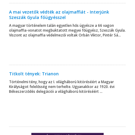
A mai vezetők védték az olajmaffiát - Interjúnk
Szeszák Gyula főügyésszel
A magyar történelem talán egyetlen hős ügyésze a 66 vagon
olajmaffia-vonatot megbuktatott megyei főügyész, Szeszák Gyula.
Viszont az olajmaffia védelmezői voltak Orbán Viktor, Pintér Sá...
Titkolt tények: Trianon
Történelmi tény, hogy az I. világháború kitöréséért a Magyar
Királyságot felelősség nem terhelte. Ugyanakkor az 1920. évi
Békeszerződés delegációi a világháború kitöréséért ...