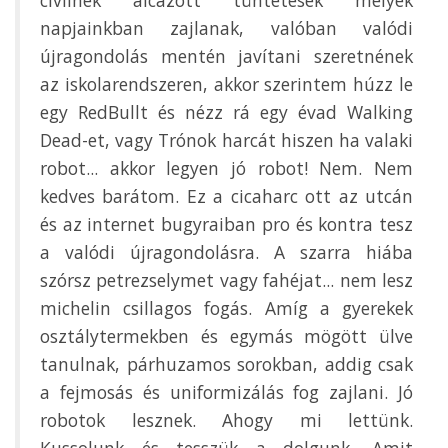
napjainkban zajlanak, valóban valódi
újragondolás mentén javítani szeretnének
az iskolarendszeren, akkor szerintem húzz le
egy RedBullt és nézz rá egy évad Walking
Dead-et, vagy Trónok harcát hiszen ha valaki
robot... akkor legyen jó robot! Nem. Nem
kedves barátom. Ez a cicaharc ott az utcán
és az internet bugyraiban pro és kontra tesz
a valódi újragondolásra. A szarra hiába
szórsz petrezselymet vagy fahéjat... nem lesz
michelin csillagos fogás. Amíg a gyerekek
osztálytermekben és egymás mögött ülve
tanulnak, párhuzamos sorokban, addig csak
a fejmosás és uniformizálás fog zajlani. Jó
robotok lesznek. Ahogy mi lettünk.
Kussolunk és tesszük a dolgunk. Amit