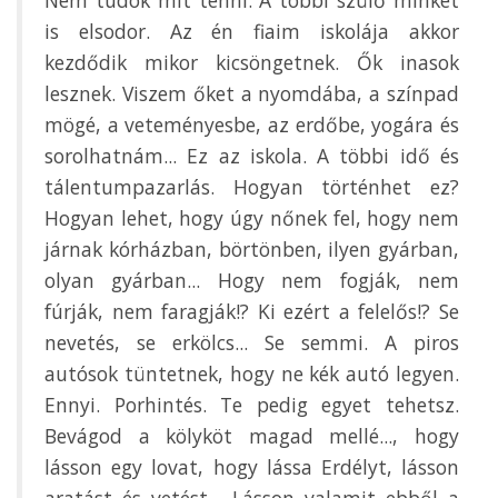
is elsodor. Az én fiaim iskolája akkor
kezdődik mikor kicsöngetnek. Ők inasok
lesznek. Viszem őket a nyomdába, a színpad
mögé, a veteményesbe, az erdőbe, yogára és
sorolhatnám... Ez az iskola. A többi idő és
tálentumpazarlás. Hogyan történhet ez?
Hogyan lehet, hogy úgy nőnek fel, hogy nem
járnak kórházban, börtönben, ilyen gyárban,
olyan gyárban... Hogy nem fogják, nem
fúrják, nem faragják!? Ki ezért a felelős!? Se
nevetés, se erkölcs... Se semmi. A piros
autósok tüntetnek, hogy ne kék autó legyen.
Ennyi. Porhintés. Te pedig egyet tehetsz.
Bevágod a kölyköt magad mellé..., hogy
lásson egy lovat, hogy lássa Erdélyt, lásson
aratást és vetést... Lásson valamit ebből a