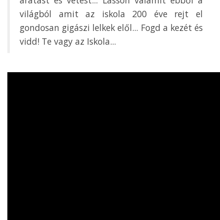
világból amit az iskola 200 éve rejt el
gondosan gigászi lelkek elől... Fogd a kezét és
vidd! Te vagy az Iskola...