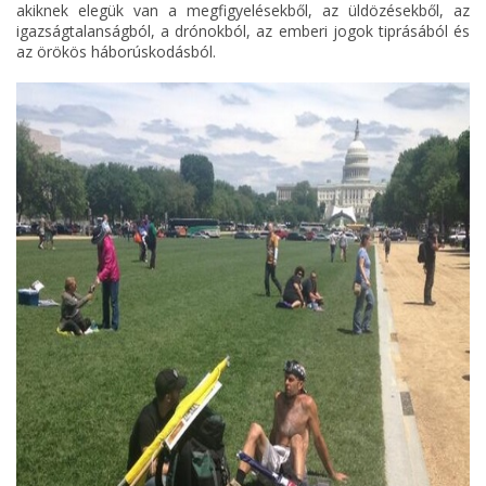
akiknek elegük van a megfigyelésekből, az üldözésekből, az
igazságtalanságból, a drónokból, az emberi jogok tiprásából és
az örökös háborúskodásból.