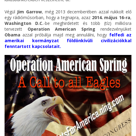
Végül
Jim Garrow
, még 2013 decemberében azzal rukkolt elő
egy rádióműsorban, hogy a tegnapra, azaz
2014. május 16-ra
,
Washington D.C.
-be meghirdetett és több (tíz) milliósra
tervezett
Operation American Spring
rendezvényüket
Obama
azzal próbálja majd meg annulálni, hogy
felfedi az
amerikai kormányzat földönkívüli civilizációkkal
fenntartott kapcsolatait.