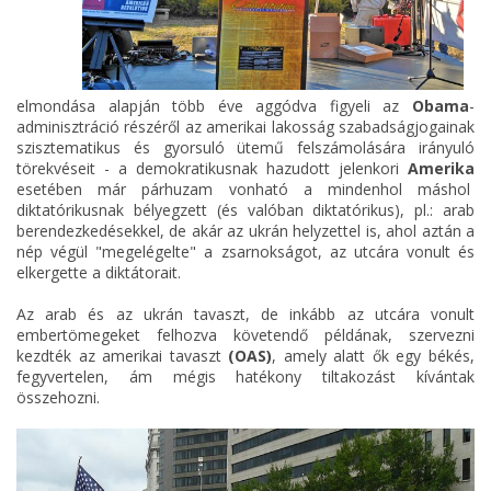
elmondása alapján több éve aggódva figyeli az
Obama
-
adminisztráció részéről az amerikai lakosság szabadságjogainak
szisztematikus és gyorsuló ütemű felszámolására irányuló
törekvéseit - a demokratikusnak hazudott jelenkori
Amerika
esetében már párhuzam vonható a mindenhol máshol
diktatórikusnak bélyegzett (és valóban diktatórikus), pl.: arab
berendezkedésekkel, de akár az ukrán helyzettel is, ahol aztán a
nép végül "megelégelte" a zsarnokságot, az utcára vonult és
elkergette a diktátorait.
Az arab és az ukrán tavaszt, de inkább az utcára vonult
embertömegeket felhozva követendő példának, szervezni
kezdték az amerikai tavaszt
(OAS)
, amely alatt ők egy békés,
fegyvertelen, ám mégis hatékony tiltakozást kívántak
összehozni.