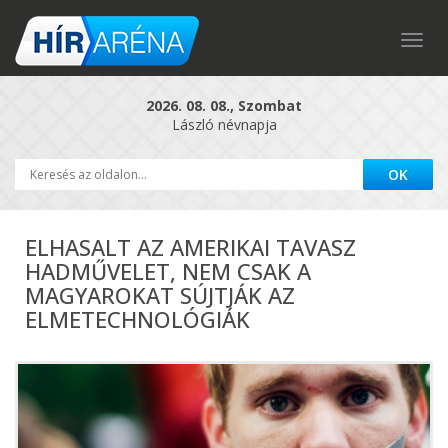
Togg
navig
2026. 08. 08., Szombat
László névnapja
ELHASALT AZ AMERIKAI TAVASZ
HADMŰVELET, NEM CSAK A
MAGYAROKAT SÚJTJÁK AZ
ELMETECHNOLÓGIÁK