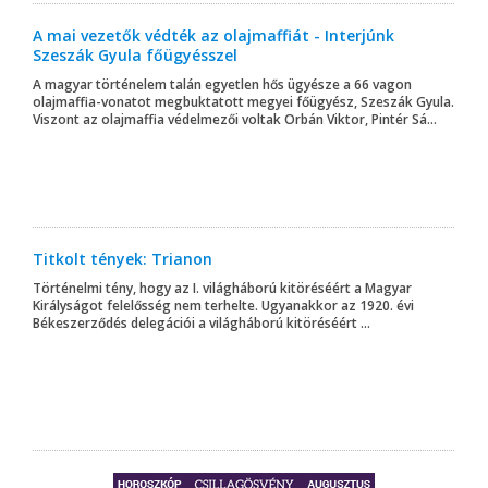
A mai vezetők védték az olajmaffiát - Interjúnk
Szeszák Gyula főügyésszel
A magyar történelem talán egyetlen hős ügyésze a 66 vagon
olajmaffia-vonatot megbuktatott megyei főügyész, Szeszák Gyula.
Viszont az olajmaffia védelmezői voltak Orbán Viktor, Pintér Sá...
Titkolt tények: Trianon
Történelmi tény, hogy az I. világháború kitöréséért a Magyar
Királyságot felelősség nem terhelte. Ugyanakkor az 1920. évi
Békeszerződés delegációi a világháború kitöréséért ...