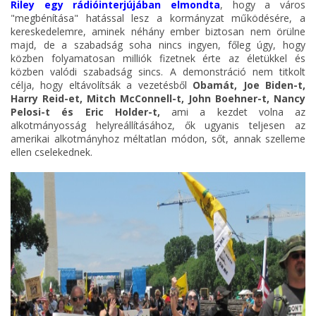
Riley egy rádióinterjújában elmondta
, hogy a város
"megbénítása" hatással lesz a kormányzat működésére, a
kereskedelemre, aminek néhány ember biztosan nem örülne
majd, de a szabadság soha nincs ingyen, főleg úgy, hogy
közben folyamatosan milliók fizetnek érte az életükkel és
közben valódi szabadság sincs. A demonstráció nem titkolt
célja, hogy eltávolítsák a vezetésből
Obamát, Joe Biden-t,
Harry Reid-et, Mitch McConnell-t, John Boehner-t, Nancy
Pelosi-t és Eric Holder-t,
ami a kezdet volna az
alkotmányosság helyreállításához, ők ugyanis teljesen az
amerikai alkotmányhoz méltatlan módon, sőt, annak szelleme
ellen cselekednek.