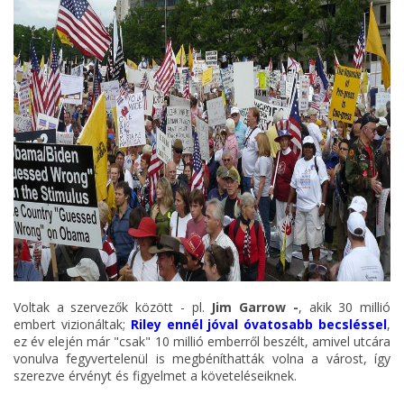
Voltak a szervezők között - pl.
Jim Garrow -
, akik 30 millió
embert vizionáltak;
Riley ennél jóval óvatosabb becsléssel
,
ez év elején már "csak" 10 millió emberről beszélt, amivel utcára
vonulva fegyvertelenül is megbéníthatták volna a várost, így
szerezve érvényt és figyelmet a követeléseiknek.