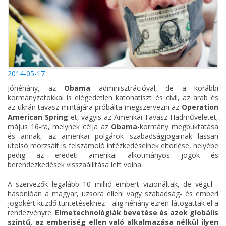
2014-05-17
Jónéhány, az
Obama
adminisztrációval, de a korábbi
kormányzatokkal is elégedetlen katonatiszt és civil, az arab és
az ukrán tavasz mintájára próbálta megszervezni az
Operation
American Spring
-et, vagyis az Amerikai Tavasz Hadműveletet,
május 16-ra, melynek célja az
Obama
-kormány megbuktatása
és annak, az amerikai polgárok szabadságjogainak lassan
utolsó morzsáit is felszámoló intézkedéseinek eltörlése, helyébe
pedig az eredeti amerikai alkotmányos jogok és
berendezkedések visszaállítása lett volna.
A szervezők legalább 10 millió embert vizionáltak, de végül -
hasonlóan a magyar, uzsora elleni vagy szabadság- és emberi
jogokért küzdő tüntetésekhez - alig néhány ezren látogattak el a
rendezvényre.
Elmetechnológiák bevetése és azok globális
szintű, az emberiség ellen való alkalmazása nélkül ilyen