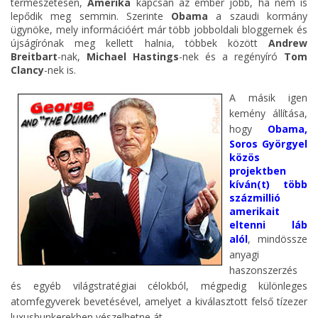
természetesen,
Amerika
kapcsán az ember jobb, ha nem is
lepődik meg semmin. Szerinte
Obama
a szaudi kormány
ügynöke, mely információért már több jobboldali bloggernek és
újságírónak meg kellett halnia, többek között
Andrew
Breitbart
-nak,
Michael Hastings
-nek és a regényíró
Tom
Clancy
-nek is.
A másik igen
kemény állítása,
hogy
Obama,
Soros Györgyel
közös
projektben
kíván(t) több
százmillió
amerikait
eltenni láb
alól
, mindössze
anyagi
haszonszerzés
és egyéb világstratégiai célokból, mégpedig különleges
atomfegyverek bevetésével, amelyet a kiválasztott felső tízezer
luxusbunkerekben vészelhetne át.