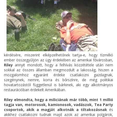
kérdésére, miszerint elképzelhetőnek tartja-e, hogy tízmillió
ember összegyűljön az ügy érdekében az amerikai fővárosban,
Riley
annyit mondott, hogy a felhívás közzététele után nem
sokkal az összes államban megmozdult a lakosság, hiszen a
mozgalomhoz egyaránt érdeke csatlakozni gazdagnak,
szegénynek, nemre, korra és bőrszínre, de még politikai
hovatartozástól függetlenül is bárkinek, aki egy alkotmányos
restaurációban érdekelt Amerikában.
Riley elmondta, hogy a miliciának már több, mint 1 millió
tagja van, motorosok, kamionosok, vadászok, Tea Party
csoportok, akik a magját alkotnák a tiltakozásnak
és
akikhez csatlakozni tudnak majd azok az amerikai polgárok,