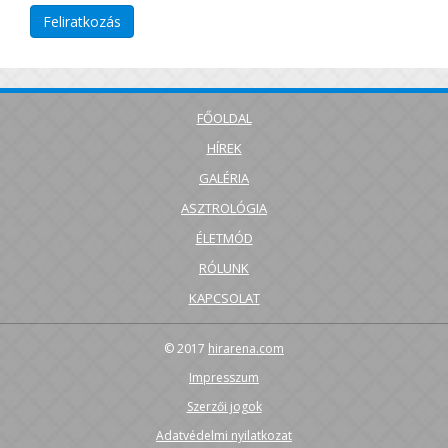
FŐOLDAL
HÍREK
GALÉRIA
ASZTROLÓGIA
ÉLETMÓD
RÓLUNK
KAPCSOLAT
© 2017
hirarena.com
Impresszum
Szerzői jogok
Adatvédelmi nyilatkozat