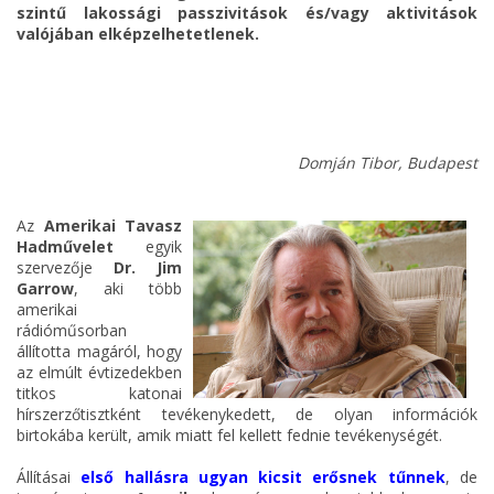
szintű lakossági passzivitások és/vagy aktivitások
valójában elképzelhetetlenek.
Domján Tibor, Budapest
Az
Amerikai Tavasz
Hadművelet
egyik
szervezője
Dr. Jim
Garrow
, aki több
amerikai
rádióműsorban
állította magáról, hogy
az elmúlt évtizedekben
titkos katonai
hírszerzőtisztként tevékenykedett, de olyan információk
birtokába került, amik miatt fel kellett fednie tevékenységét.
Állításai
első hallásra ugyan kicsit erősnek tűnnek
, de