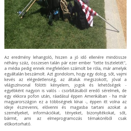
Az eredmény lehangoló, hiszen a jó idő ellenére mindössze
néhány száz, összesen talán pár ezer ember "tette tiszteletét",
a média pedig ennek megfelelően számolt be róla, már amelyik
egyáltalán beszámolt. Azt gondolom, hogy egy dolog, sőt, vajmi
kevés az elégedetlenség, az általuk megszokott, jóval a
világszínvonal fölötti kényelem, jogok és lehetőségek -
egyébként nagyon is valós - csorbításából eredő sérelmek, de
egy ekkora pofon után, ráadásul éppen Amerikában - ha már
magyarországon ez a többségnek kínai -, éppen itt volna az
ideje észrevenni, elővenni és magasba tartani azokat a
személyeket, információkat, tényeket, bizonyítékokat, sőt,
bármit, ami az elmeprogramozás témaköréből csak
előkortorható.