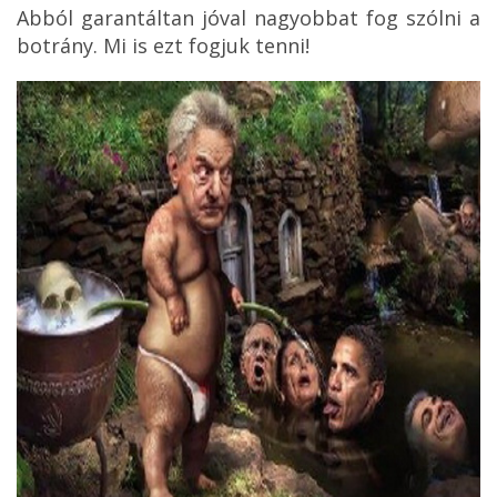
Abból garantáltan jóval nagyobbat fog szólni a
botrány. Mi is ezt fogjuk tenni!