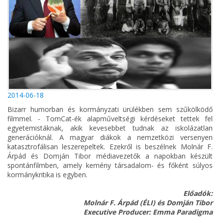
2014-06-18
Bizarr humorban és kormányzati ürülékben sem szűkölködő
filmmel. - TomCat-ék alapműveltségi kérdéseket tettek fel
egyetemistáknak, akik kevesebbet tudnak az iskolázatlan
generációknál. A magyar diákok a nemzetközi versenyen
katasztrofálisan leszerepeltek. Ezekről is beszélnek Molnár F.
Árpád és Domján Tibor médiavezetők a napokban készült
spontánfilmben, amely kemény társadalom- és főként súlyos
kormánykritika is egyben.
Előadók:
Molnár F. Árpád (ÉLI) és Domján Tibor
Executive Producer: Emma Paradigma