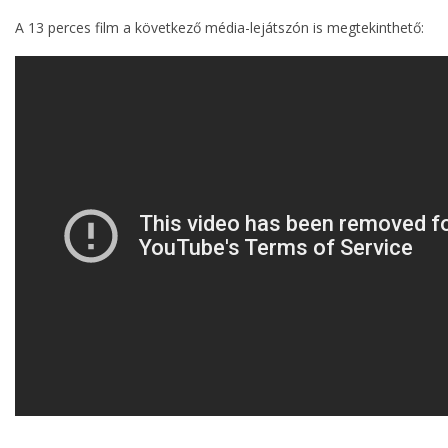
A 13 perces film a következő média-lejátszón is megtekinthető: