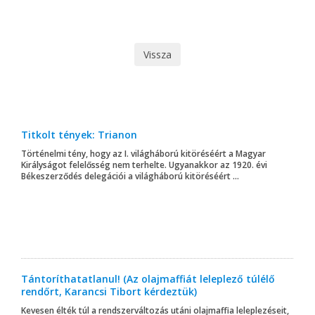
Vissza
Titkolt tények: Trianon
Történelmi tény, hogy az I. világháború kitöréséért a Magyar
Királyságot felelősség nem terhelte. Ugyanakkor az 1920. évi
Békeszerződés delegációi a világháború kitöréséért ...
Tántoríthatatlanul! (Az olajmaffiát leleplező túlélő
rendőrt, Karancsi Tibort kérdeztük)
Kevesen élték túl a rendszerváltozás utáni olajmaffia leleplezéseit,