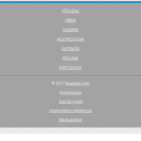
FŐOLDAL
HÍREK
GALÉRIA
ASZTROLÓGIA
ÉLETMÓD
RÓLUNK
KAPCSOLAT
© 2017
hirarena.com
Impresszum
Szerzői jogok
Adatvédelmi nyilatkozat
Médiaajánlat