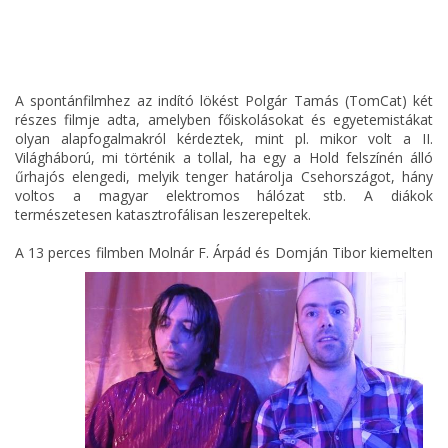
A spontánfilmhez az indító lökést Polgár Tamás (TomCat) két
részes filmje adta, amelyben főiskolásokat és egyetemistákat
olyan alapfogalmakról kérdeztek, mint pl. mikor volt a II.
Világháború, mi történik a tollal, ha egy a Hold felszínén álló
űrhajós elengedi, melyik tenger határolja Csehországot, hány
voltos a magyar elektromos hálózat stb. A diákok
természetesen katasztrofálisan leszerepeltek.
A 13 perces filmben
Molnár F. Árpád és Domján Tibor kiemelten