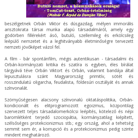
beszélgetnek Orbán Viktor és dúsgazdag, mélyen immorális
arisztokrata társai munka alapú társadalmáról, amely egy
gödörben fillérekért ásó, butuló, szellemileg és erkölcsileg
leépülő nemzetet és a leghitványabb életminőségre tervezett
nemzeti jövőképet vázol fel.
A film - bár spontánfilm, mégis autentikusan - társadalmi és
Orbán-kormányzati kritika és szatíra is egyben, éles bírálat
tárgyává téve Orbán Viktort és Orbán, valamint bandája által
lepusztulásra szánt Magyarország primitív, sötét és
rosszindulatú oligarcha, feudalista, földesúri osztályát és annak
színvonalát.
Szörnyűségesen alacsony színvonalú oktatáspolitika, Orbán-
kondicionált és elitprogramozott egoizmus, központilag
szervezett teljes társadalomerkölcsi leépítés, kötelező és népi
baromlétként terjedő szociopátia, kormányzatilag kiépített,
szélsőséges protekcionizmus stb.; egy ország, ahol a tehetség
semmit sem ér, a korrupció és a protekcionizmus pedig szinte
mindent meghatározó.