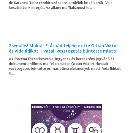
de Karancsi Tibor rendőr százados a túlélők közé került. Vele
készítettünk interjút. Az állami maffializmust le...
Zseniális! Molnár F. Árpád feljelentette Orbán Viktort
és Vida Ildikót Hivatali vesztegetés bűntette miatt!
A HírAréna főszerkesztője, ingyenes és keresztény jogvédő és
dokumentumfilmes ma feljelentette Orbán Viktort Hivatali
vesztegetés bűntette és más bűncselekmények miatt, Vida Ildikót
H...