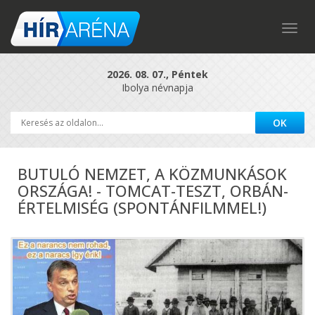
Togg
navig
2026. 08. 07., Péntek
Ibolya névnapja
BUTULÓ NEMZET, A KÖZMUNKÁSOK
ORSZÁGA! - TOMCAT-TESZT, ORBÁN-
ÉRTELMISÉG (SPONTÁNFILMMEL!)