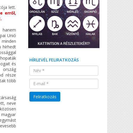
ja lett.
e erről,
.
e, hanem
pai Unió
n minden
n hírhedt
ossággal
hopaták
HÍRLEVÉL FELIRATKOZÁS
ogait és
ország
öd része
ztak több
ársaság
ett, neve
 közösen
 magyar
l egymást
evesebb