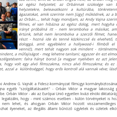
az egész helyzetet; az Orbánnak szüksége van b
helyzetekre, beleavatkozni a kultúrába, tönkreten
ágazatokat, amik szerinte nem [úgy] működnek, az a b
az Orbán..., tehát hogy mondjam, az Andy Vajna szeri
filmes, el van hibázva az egész dolog, mert hogyha 
irányt próbálná itt - nem lerombolva a másikat, a
értünk, tehát nem lerombolva a szerzői filmet, han
részt - hozná ide és tenné közkinccsé és elvehető, t
dologgá, amit egyébként a hollywood-i filmből el 
venni(!), mert tehát nagyon sok mindent - történetme
mindent, a műfajiságot - meg lehetne tanítani; egyszer én ezt elm
szélgetésem: falra hányt borsó [a magyar nyelvben ez azt jelen
a, hogy volt egy alvó filmszakma, nincs alvó filmszakma; és ez k
t, azzal a különbséggel, hogy erős kontroll alá vannak véve; lásd
ki Andrew G. Vajnát a Fidesz-kormányzat filmügyi kormánybiztosának
ajna egyéb "szolgáltatásaiért" - Orbán Viktor a magyar lakosság 
ibe. Orbán Viktor - aki az Európai Unió egyetlen kvázi elnöki diktatúrá
a legalizálni, hogy - mint számos esetben - külön törvényeket is ho
eni nem lehet, és ahogyan Orbán Viktor hozott visszamenőleges
hat ilyeneket, az illegális állami bűnöző ügyletek és üzletek elkö