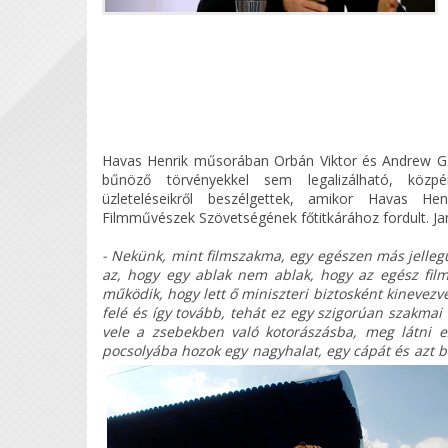
Havas Henrik műsorában Orbán Viktor és Andrew G. 
bűnöző törvényekkel sem legalizálható, közpé
üzleteléseikről beszélgettek, amikor Havas Hen
Filmművészek Szövetségének főtitkárához fordult. Jan
- Nekünk, mint filmszakma, egy egészen más jellegű 
az, hogy egy ablak nem ablak, hogy az egész filmk
működik, hogy lett ő miniszteri biztosként kinevez
felé és így tovább, tehát ez egy szigorúan szakm
vele a zsebekben való kotorászásba, meg látni ez
pocsolyába hozok egy nagyhalat, egy cápát és azt 