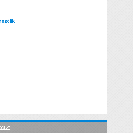
megölik
SOLAT