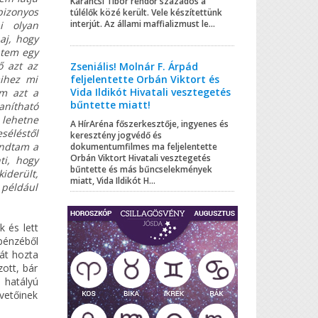
Karancsi Tibor rendőr százados a
izonyos
túlélők közé került. Vele készítettünk
interjút. Az állami maffializmust le...
ni olyan
aj, hogy
ntem egy
ő azt az
Zseniális! Molnár F. Árpád
feljelentette Orbán Viktort és
mihez mi
Vida Ildikót Hivatali vesztegetés
em azt a
bűntette miatt!
anítható
lehetne
A HírAréna főszerkesztője, ingyenes és
séléstől
keresztény jogvédő és
ondtam a
dokumentumfilmes ma feljelentette
Orbán Viktort Hivatali vesztegetés
ti, hogy
bűntette és más bűncselekmények
iderült,
miatt, Vida Ildikót H...
 például
 és lett
pénzéből
ját hozta
zott, bár
 hatályú
vetőinek