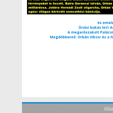
és emele
Óriási bukás lett A
A megerőszakolt Palács
Megdöbbentő: Orbán Viktor és a F
FŐOL