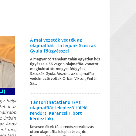
A mai vezetők védték az
olajmaffiát - Interjúnk Szeszák
Gyula főügyésszel
A magyar történelem talán egyetlen hős
ügyésze a 66 vagon olajmaffia-vonatot
megbuktatott megyei főügyész,
Szeszák Gyula. Viszont az olajmaffia
védelmezői voltak Orbán Viktor, Pintér
Sá...
gy helyi
Tántoríthatatlanul! (Az
Tehát az
olajmaffiát leleplező túlélő
álisabb
rendőrt, Karancsi Tibort
az Orbán
kérdeztük)
 az Andy
Kevesen élték túl a rendszerváltozás
dent meg
utáni olajmaffia leleplezéseit, de
em látja