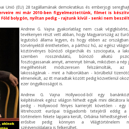
pai Unió (EU) 28 tagállamának demokratikus és emberjogi sereghajtó
erveire mi már 2010-ben figyelmeztettünk, filmet is készítv
öld bolygón, nyíltan pedig - rajtunk kívül - senki nem beszélt
Andrew G. Vajna gyakorlatilag nem csak végigkísért
tevékenyen részt vett abban, hogy Magyarország az Euró
legutolsó állama legyen, és hogy ebben az országba
törvényektől érinthetetlen, a párthoz hű, az egész világo
köztörvényes bűnöző oligarchák és szociopata, a lak
szemben rosszindulatú, bűnöző alkatú pszic
fosztogassanak annyit, amennyit bírnak, miközben a nép j
megélhetését módszeresen felszámolták, az 
lakosságának - mint a háborúkban - körülbelül tizenöt
elmenekült, az itt maradtak között pedig közvetlenül oko
ezer öngyilkosságot is.
Andrew G. Vajna Hollywood-ból egy banánközt
kiépítésének egész világon hírhedt egyik mini diktátora l
pedig - Hollywood fényes karrierjét követően - egy
létrehozott európai trágyadomb tetejéről eddig a
történelem fekete lapjaira került, Orbánia hírhedtségéve
erősítve pedig könnyen a Világtörténelem n
szégyenoldalaira is felkerülhet.