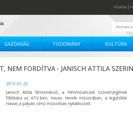
Főoldal
H
tök
GAZDASÁG
TUDOMÁNY
KULTÚRA
, NEM FORDÍTVA - JANISCH ATTILA SZERI
2015-01-25
Janisch Attila filmrendező, a Filmművészek Szövetségének
főtitkára az ATV-ben, Havas Henrik műsorában, a legutóbbi
Havas a pályán című műsorban nyilatkozott.