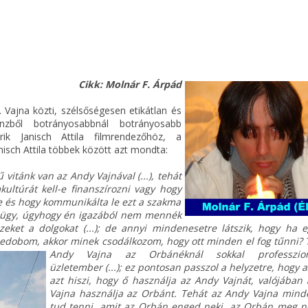
Cikk: Molnár F. Árpád
Vajna közti, szélsőségesen etikátlan és
nzből botrányosabbnál botrányosabb
rik Janisch Attila filmrendezőhöz, a
isch Attila többek között azt mondta:
vitánk van az Andy Vajnával (...), tehát
ultúrát kell-e finanszírozni vagy hogy
ve és hogy kommunikálta le ezt a szakma
ai ügy, úgyhogy én igazából nem mennék
eket a dolgokat (...); de annyi mindenesetre látszik, hogy ha e
bedobom, akkor minek csodálkozom, hogy ott minden el fog tűnni? 
Andy Vajna az Orbánéknál sokkal professzion
üzletember (...); ez pontosan passzol a helyzetre, hogy 
azt hiszi, hogy ő használja az Andy Vajnát, valójában
Vajna használja az Orbánt. Tehát az Andy Vajna min
tud tenni, amit az Orbán enged neki, az Orbán meg n