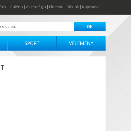
írek
Galéria
Asztrológia
Életmód
Rólunk
Kapcsolat
SPORT
VÉLEMÉNY
NT