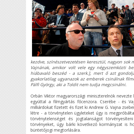
kezdve, színészetvezetésen keresztül, nagyon sok 
Vajnának, amikor volt vele egy négyszemközti be
hiábavaló beszéd - a szerk.], mert ő azt gondolj
gyakorlatilag ugyanazok az emberek csinálnak filme
Pálfi György, aki a Toldit nem tudja megcsinálni.
Orbán Viktor magyarországi miniszterelnök nevezte 
egyúttal a filmgyártás főcenzora. Cserébe - és V
milliárdokat fizetett és fizet ki Andrew G. Vajna zsebe
létre - a törvénytelen ügyleteket úgy is megpróbált
törvénytelenséget és jogtalanságot törvényesít
törvényeket, úgy bárki következő kormányzat is hoz
büntetőjogi megtorlására.