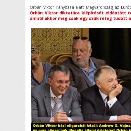
Orbán Viktor irányítása alatt Magyarország az Euró
Orbán Viktor diktatúra kiépítését eldöntött t
amiről akkor még csak egy szűk réteg tudott a F