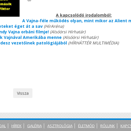
A kapcsolódó irodalomból:
A Vajna-féle működés olyan, mint mikor az Alient 
teket éget át a sav
(HírAréna)
ndy Vajna orbáni filmje!
(Alsóörsi Hírhatár)
ik Vajnával Amerikába menne
(Alsóörsi Hírhatár)
idesz vezetőinek patológiájából
(HÍRHÁTTÉR MULTIMÉDIA)
Vissza
DAL
HÍREK
GALÉRIA
ASZTROLÓGIA
ÉLETMÓD
RÓLUNK
KAPC