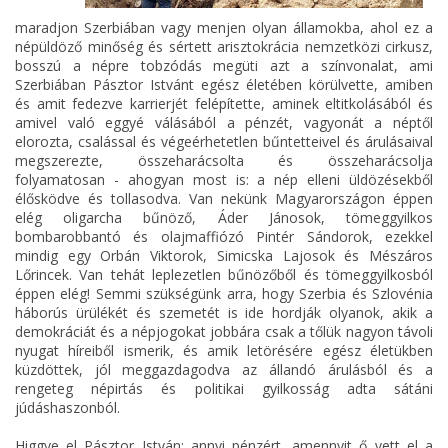
maradjon Szerbiában vagy menjen olyan államokba, ahol ez a
népüldöző minőség és sértett arisztokrácia nemzetközi cirkusz,
bosszú a népre tobzódás megüti azt a színvonalat, ami
Szerbiában Pásztor Istvánt egész életében körülvette, amiben
és amit fedezve karrierjét felépítette, aminek eltitkolásából és
amivel való eggyé válásából a pénzét, vagyonát a néptől
elorozta, csalással és végeérhetetlen bűntetteivel és árulásaival
megszerezte, összeharácsolta és összeharácsolja
folyamatosan - ahogyan most is: a nép elleni üldözésekből
élősködve és tollasodva. Van nekünk Magyarországon éppen
elég oligarcha bűnöző, Áder Jánosok, tömeggyilkos
bombarobbantó és olajmaffiózó Pintér Sándorok, ezekkel
mindig egy Orbán Viktorok, Simicska Lajosok és Mészáros
Lőrincek. Van tehát leplezetlen bűnözőből és tömeggyilkosból
éppen elég! Semmi szükségünk arra, hogy Szerbia és Szlovénia
háborús ürülékét és szemetét is ide hordják olyanok, akik a
demokráciát és a népjogokat jobbára csak a tőlük nagyon távoli
nyugat híreiből ismerik, és amik letörésére egész életükben
küzdöttek, jól meggazdagodva az állandó árulásból és a
rengeteg népirtás és politikai gyilkosság adta sátáni
júdáshaszonból.
Higgye el Pásztor István: annyi pénzért, amennyit ő vett el a