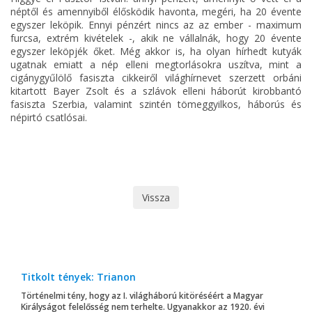
néptől és amennyiből élősködik havonta, megéri, ha 20 évente
egyszer leköpik. Ennyi pénzért nincs az az ember - maximum
furcsa, extrém kivételek -, akik ne vállalnák, hogy 20 évente
egyszer leköpjék őket. Még akkor is, ha olyan hírhedt kutyák
ugatnak emiatt a nép elleni megtorlásokra uszítva, mint a
cigánygyűlölő fasiszta cikkeiről világhírnevet szerzett orbáni
kitartott Bayer Zsolt és a szlávok elleni háborút kirobbantó
fasiszta Szerbia, valamint szintén tömeggyilkos, háborús és
népirtó csatlósai.
Vissza
Titkolt tények: Trianon
Történelmi tény, hogy az I. világháború kitöréséért a Magyar
Királyságot felelősség nem terhelte. Ugyanakkor az 1920. évi