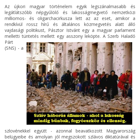
Az újkori magyar történelem egyik legszánalmasabb és
legátlátszóbb népgyűlölő és lakosságmegvető nemzetközi
milliomos- és oligarchacirkusza lett az az eset, amikor a
rendkívül rossz hírű és általános közmegvetés alatt álló
vajdasági politikust, Pásztor Istvánt egy a magyar parlament
melletti tüntetés mellett egy asszony leköpte. A
Szerb Haladó
Párt
(SNS) - a
szlovénekkel együtt - azonnal beavatkozott Magyarország
belügyeibe és amolyan jól megszokott szlávos diktatúrával és