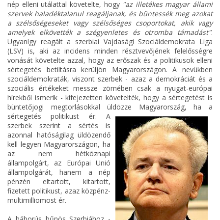
nép elleni utálattal követelte, hogy
"az illetékes magyar állami
szervek haladéktalanul reagáljanak, és büntessék meg azokat
a szélsőségeseket vagy szélsőséges csoportokat, akik vagy
amelyek elkövették a szégyenletes és otromba támadást"
.
Ugyanígy reagált a szerbiai Vajdasági Szociáldemokrata Liga
(LSV) is, aki az incidens minden résztvevőjének felelősségre
vonását követelte azzal, hogy az erőszak és a politikusok elleni
sértegetés betiltásra kerüljön Magyarországon. A nevükben
szociáldemokraták, viszont szerbek - azaz a demokráciát és a
szociális értékeket messze zömében csak a nyugat-európai
hírekből ismerik - kifejezetten követelték, hogy a sértegetést is
büntetőjogi megtorlásokkal üldözze Magyarország, ha a
sértegetés politikust ér. A
szerbek szerint a sértés is
azonnal hatóságilag üldözendő
kell legyen Magyarországon, ha
az nem hétköznapi
állampolgárt, az Európai Unió
állampolgárát, hanem a nép
pénzén eltartott, kitartott,
fizetett politikust, azaz közpénz-
multimilliomost ér.
A háborús bűnös Szerbiához -