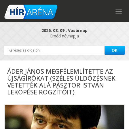
Togg
navig
2026. 08. 09., Vasárnap
Emőd névnapja
ÁDER JÁNOS MEGFÉLEMLÍTETTE AZ
ÚJSÁGÍRÓKAT (SZÉLES ÜLDÖZÉSNEK
VETETTÉK ALÁ PÁSZTOR ISTVÁN
LEKÖPÉSE RÖGZÍTŐIT)