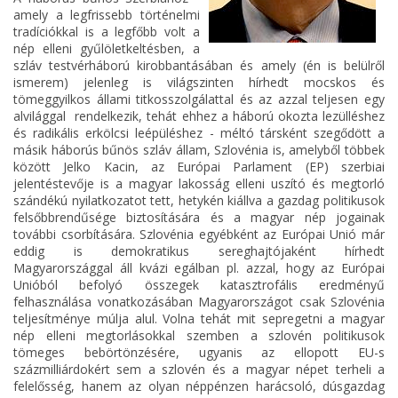
amely a legfrissebb történelmi
tradíciókkal is a legfőbb volt a
nép elleni gyűlöletkeltésben, a
szláv testvérháború kirobbantásában és amely (én is belülről
ismerem) jelenleg is világszinten hírhedt mocskos és
tömeggyilkos állami titkosszolgálattal és az azzal teljesen egy
alvilággal rendelkezik, tehát ehhez a háború okozta lezülléshez
és radikális erkölcsi leépüléshez - méltó társként szegődött a
másik háborús bűnös szláv állam, Szlovénia is, amelyből többek
között Jelko Kacin, az Európai Parlament (EP) szerbiai
jelentéstevője is a magyar lakosság elleni uszító és megtorló
szándékú nyilatkozatot tett, hetykén kiállva a gazdag politikusok
felsőbbrendűsége biztosítására és a magyar nép jogainak
további csorbítására. Szlovénia egyébként az Európai Unió már
eddig is demokratikus sereghajtójaként hírhedt
Magyarországgal áll kvázi egálban pl. azzal, hogy az Európai
Unióból befolyó összegek katasztrofális eredményű
felhasználása vonatkozásában Magyarországot csak Szlovénia
teljesítménye múlja alul. Volna tehát mit sepregetni a magyar
nép elleni megtorlásokkal szemben a szlovén politikusok
tömeges bebörtönzésére, ugyanis az ellopott EU-s
százmilliárdokért sem a szlovén és a magyar népet terheli a
felelősség, hanem az olyan néppénzen harácsoló, dúsgazdag