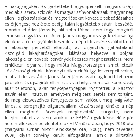
A hazugságokért és gaztettekért agyonpénzelt magyarországi
médiák a szerb, szlovén és magyar színvonaltársaik magyar nép
elleni jogfosztásokat és megtorlásokat követelő tobzódásaihoz
és őrjöngéseihez élete eddigi talán legsötétebb sátáni beszédét
mondta el Áder János is, aki soha többet nem fogja magáról
lemosni a gyalázatot. Áder János magyarországi köztársasági
elnök uszító- és gyűlöletbeszéde a nép üldözésére szólította fel
a lakosság pénzéből eltartott, az oligarchiát gátlástalanul
kiszolgáló lakájhatóságokat, kilátásba helyezve a polgári
lakosság elleni további törvények fideszes meghozatalát is. Nem
emlékezni olyanra, hogy mióta Magyarországon ismét létezik
köztársasági elnök, bármelyik államelnök így leszerepelt volna,
mint a fideszes Áder János. Áder János uszítólag lépett fel azon
járókelők és újságírók ellen is, akik a helyszínen akár kamerával,
akár telefonon, akár fényképezőgéppel rögzítették a Pásztor
István elleni inzultust, amelyben még testi sértés sem történt,
de még életveszélyes fenyegetés sem valósult meg. Míg Áder
János, a sereghajtó oligarchaállam köztársasági elnöke a nép
elleni megtorló törvények meghozatalát sürgette, nem
felejthetjük el azt sem, amikor az EBESZ egyik képviselője pár
hete mellékesen bejelentette az ATV műsorában, hogy 2010 óta
(magyarul Orbán Viktor elnöksége óta) 800(!), nem tévedés:
800(!) olyan törvény került elfogadásra, amik a diktatúra