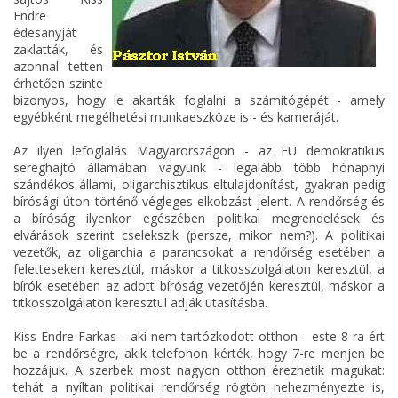
Endre
édesanyját
zaklatták, és
azonnal tetten
érhetően szinte
bizonyos, hogy le akarták foglalni a számítógépét - amely
egyébként megélhetési munkaeszköze is - és kameráját.
Az ilyen lefoglalás Magyarországon - az EU demokratikus
sereghajtó államában vagyunk - legalább több hónapnyi
szándékos állami, oligarchisztikus eltulajdonítást, gyakran pedig
bírósági úton történő végleges elkobzást jelent. A rendőrség és
a bíróság ilyenkor egészében politikai megrendelések és
elvárások szerint cselekszik (persze, mikor nem?). A politikai
vezetők, az oligarchia a parancsokat a rendőrség esetében a
feletteseken keresztül, máskor a titkosszolgálaton keresztül, a
bírók esetében az adott bíróság vezetőjén keresztül, máskor a
titkosszolgálaton keresztül adják utasításba.
Kiss Endre Farkas - aki nem tartózkodott otthon - este 8-ra ért
be a rendőrségre, akik telefonon kérték, hogy 7-re menjen be
hozzájuk. A szerbek most nagyon otthon érezhetik magukat:
tehát a nyíltan politikai rendőrség rögtön nehezményezte is,