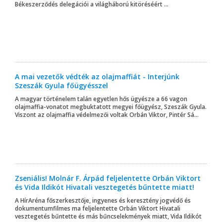
Békeszerződés delegációi a világháború kitöréséért ...
A mai vezetők védték az olajmaffiát - Interjúnk
Szeszák Gyula főügyésszel
A magyar történelem talán egyetlen hős ügyésze a 66 vagon
olajmaffia-vonatot megbuktatott megyei főügyész, Szeszák Gyula.
Viszont az olajmaffia védelmezői voltak Orbán Viktor, Pintér Sá...
Zseniális! Molnár F. Árpád feljelentette Orbán Viktort
és Vida Ildikót Hivatali vesztegetés bűntette miatt!
A HírAréna főszerkesztője, ingyenes és keresztény jogvédő és
dokumentumfilmes ma feljelentette Orbán Viktort Hivatali
vesztegetés bűntette és más bűncselekmények miatt, Vida Ildikót