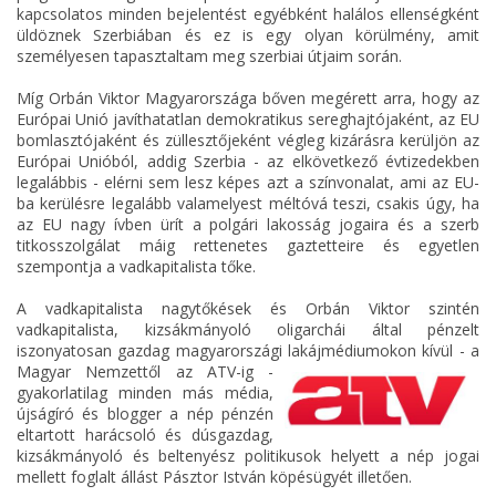
kapcsolatos minden bejelentést egyébként halálos ellenségként
üldöznek Szerbiában és ez is egy olyan körülmény, amit
személyesen tapasztaltam meg szerbiai útjaim során.
Míg Orbán Viktor Magyarországa bőven megérett arra, hogy az
Európai Unió javíthatatlan demokratikus sereghajtójaként, az EU
bomlasztójaként és züllesztőjeként végleg kizárásra kerüljön az
Európai Unióból, addig Szerbia - az elkövetkező évtizedekben
legalábbis - elérni sem lesz képes azt a színvonalat, ami az EU-
ba kerülésre legalább valamelyest méltóvá teszi, csakis úgy, ha
az EU nagy ívben ürít a polgári lakosság jogaira és a szerb
titkosszolgálat máig rettenetes gaztetteire és egyetlen
szempontja a vadkapitalista tőke.
A vadkapitalista nagytőkések és Orbán Viktor szintén
vadkapitalista, kizsákmányoló oligarchái által pénzelt
iszonyatosan gazdag magyarországi lakájmédiumokon kívül - a
Magyar Nemzettől az
ATV-ig -
gyakorlatilag minden más média,
újságíró és blogger a nép pénzén
eltartott harácsoló és dúsgazdag,
kizsákmányoló és beltenyész politikusok helyett a nép jogai
mellett foglalt állást Pásztor István köpésügyét illetően.