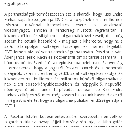
együtt jártak.
A párthatóságok természetesen azt is akarták, hogy Kiss Endre
Farkas saját költségen írja DVD-re a közpénzből multimilliomos
Pásztor Istvánnal kapcsolatos esetet is tartalmazó
videoanyagot, amiben a rendőrség hivatott végrehajtani a
közpénzből lett és világhírhedt oligarchák követeléseit, de - még
sosem hallottunk hasonlóról - még azt is kiharcolta, hogy ne a
saját, állampolgári költségén történjen ez, hanem legalább
DVD-lemezt biztosítsanak ennek végrehajtására. Pásztor István,
Áder János, Jelko Kacin és közpénzmilliomos társai számára - a
háborús bűnös Szerbiától a népirtásokba belebukott Szlovéniáig
- természetes, hogy a jogaitól fosztott civilek és a nonprofit
újságírók, valamint emberjogvédők saját költségükön szolgálják
közpénzen multimilliomos és milliárdos bűnöző oligarcháikat a
nép elleni boszorkányüldözésekben és népgyűlölő, néputáló,
népmegvető áder jánosi hajtóvadászatokban, de Kiss Endre
Farkas - elképesztő, mert még sosem hallottunk hasonló esetről
- még azt is elérte, hogy az oligarchia politikai rendőrsége adja a
DVD-t.
A Pásztor István köpésmentesítésére szervezett nemzetközi
oligarchia-cirkusz aznap éjjeli botránykrónikája, a kihallgatás