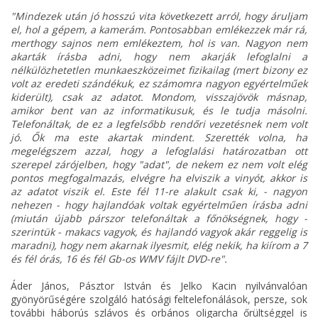
"Mindezek után jó hosszú vita következett arról, hogy áruljam
el, hol a gépem, a kamerám. Pontosabban emlékezzek már rá,
merthogy sajnos nem emlékeztem, hol is van. Nagyon nem
akarták írásba adni, hogy nem akarják lefoglalni a
nélkülözhetetlen munkaeszközeimet fizikailag (mert bizony ez
volt az eredeti szándékuk, ez számomra nagyon egyértelműek
kiderült), csak az adatot. Mondom, visszajövök másnap,
amikor bent van az informatikusuk, és le tudja másolni.
Telefonáltak, de ez a legfelsőbb rendőri vezetésnek nem volt
jó. Ők ma este akartak mindent. Szerették volna, ha
megelégszem azzal, hogy a lefoglalási határozatban ott
szerepel zárójelben, hogy "adat", de nekem ez nem volt elég
pontos megfogalmazás, elvégre ha elviszik a vinyót, akkor is
az adatot viszik el. Este fél 11-re alakult csak ki, - nagyon
nehezen - hogy hajlandóak voltak egyértelműen írásba adni
(miután újabb párszor telefonáltak a főnökségnek, hogy -
szerintük - makacs vagyok, és hajlandó vagyok akár reggelig is
maradni), hogy nem akarnak ilyesmit, elég nekik, ha kiírom a 7
és fél órás, 16 és fél Gb-os WMV fájlt DVD-re".
Áder János, Pásztor István és Jelko Kacin nyilvánvalóan
gyönyörűségére szolgáló hatósági feltelefonálások, persze, sok
további háborús szlávos és orbános oligarcha őrültséggel is