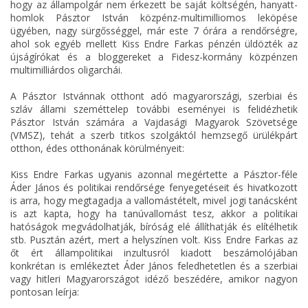
hogy az állampolgár nem érkezett be saját költségén, hanyatt-
homlok Pásztor István közpénz-multimilliomos leköpése
ügyében, nagy sürgősséggel, már este 7 órára a rendőrségre,
ahol sok egyéb mellett Kiss Endre Farkas pénzén üldözték az
újságírókat és a bloggereket a Fidesz-kormány közpénzen
multimilliárdos oligarchái.
A Pásztor Istvánnak otthont adó magyarországi, szerbiai és
szláv állami szeméttelep további eseményei is felidézhetik
Pásztor István számára a Vajdasági Magyarok Szövetsége
(VMSZ), tehát a szerb titkos szolgáktól hemzsegő ürülékpárt
otthon, édes otthonának körülményeit:
Kiss Endre Farkas ugyanis azonnal megértette a Pásztor-féle
Áder János és politikai rendőrsége fenyegetéseit és hivatkozott
is arra, hogy megtagadja a vallomástételt, mivel jogi tanácsként
is azt kapta, hogy ha tanúvallomást tesz, akkor a politikai
hatóságok megvádolhatják, bíróság elé állíthatják és elítélhetik
stb. Pusztán azért, mert a helyszínen volt. Kiss Endre Farkas az
őt ért állampolitikai inzultusról kiadott beszámolójában
konkrétan is emlékeztet Áder János feledhetetlen és a szerbiai
vagy hitleri Magyarországot idéző beszédére, amikor nagyon
pontosan leírja: