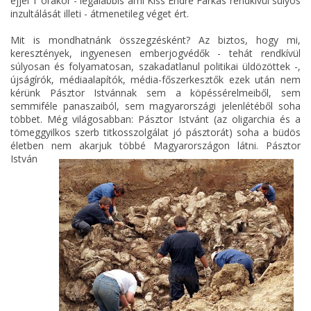
éjjel 1 órakor - legalábbis ami Kiss Endre Farkas rendkívül súlyos
inzultálását illeti - átmenetileg véget ért.
Mit is mondhatnánk összegzésként? Az biztos, hogy mi,
keresztények, ingyenesen emberjogvédők - tehát rendkívül
súlyosan és folyamatosan, szakadatlanul politikai üldözöttek -,
újságírók, médiaalapítók, média-főszerkesztők ezek után nem
kérünk Pásztor Istvánnak sem a köpéssérelmeiből, sem
semmiféle panaszaiból, sem magyarországi jelenlétéből soha
többet. Még világosabban: Pásztor Istvánt (az oligarchia és a
tömeggyilkos szerb titkosszolgálat jó pásztorát) soha a büdös
életben nem akarjuk többé Magyarországon látni.
Pásztor
István