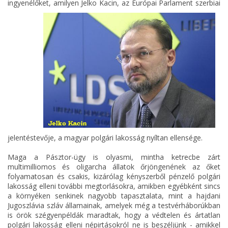
ingyenélőket, amilyen
Jelko Kacin, az Európai Parlament szerbiai
jelentéstevője, a magyar polgári lakosság nyíltan ellensége.
Maga a Pásztor-ügy is olyasmi, mintha ketrecbe zárt
multimilliomos és oligarcha állatok őrjöngenének az őket
folyamatosan és csakis, kizárólag kényszerből pénzelő polgári
lakosság elleni további megtorlásokra, amikben egyébként sincs
a környéken senkinek nagyobb tapasztalata, mint a hajdani
Jugoszlávia szláv államainak, amelyek még a testvérháborúkban
is örök szégyenpéldák maradtak, hogy a védtelen és ártatlan
polgári lakosság elleni népirtásokról ne is beszéljünk - amikkel