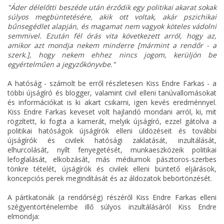
"Áder délelőtti beszéde után érződik egy politikai akarat sokak
súlyos megbüntetésére, akik ott voltak, akár pszichikai
bűnsegédlet alapján, és magamat nem vagyok köteles vádolni
semmivel. Ezután fél órás vita következett arról, hogy az,
amikor azt mondja nekem minderre [mármint a rendőr - a
szerk.], hogy nekem ehhez nincs jogom, kerüljön be
egyértelműen a jegyzőkönyvbe."
A hatóság - számolt be erről részletesen Kiss Endre Farkas - a
többi újságíró és blogger, valamint civil elleni tanúvallomásokat
és információkat is ki akart csikarni, igen kevés eredménnyel.
Kiss Endre Farkas keveset volt hajlandó mondani arról, ki, mit
rögzített, ki fogta a kamerát, melyik újságíró, ezzel gátolva a
politikai hatóságok újságírók elleni üldözéseit és további
újságírók és civilek hatósági zaklatását, inzultálását,
elhurcolását, nyílt fenyegetését, munkaeszközeik politikai
lefoglalását, elkobzását, más médiumok pásztoros-szerbes
tönkre tételét, újságírók és civilek elleni büntető eljárások,
koncepciós perek megindítását és az áldozatok bebörtönzését.
A pártkatonák (a rendőrség) részéről Kiss Endre Farkas elleni
szégyentörténelembe illő súlyos inzultálásáról Kiss Endre
elmondja: