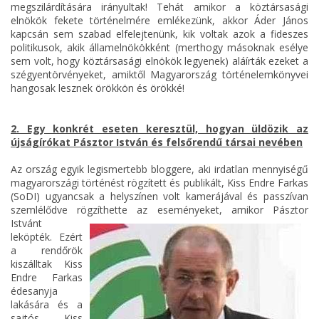
megszilárdítására irányultak! Tehát amikor a köztársasági
elnökök fekete történelmére emlékezünk, akkor Áder János
kapcsán sem szabad elfelejtenünk, kik voltak azok a fideszes
politikusok, akik államelnökökként (merthogy másoknak esélye
sem volt, hogy köztársasági elnökök legyenek) aláírták ezeket a
szégyentörvényeket, amiktől Magyarország történelemkönyvei
hangosak lesznek örökkön és örökké!
2. Egy konkrét eseten keresztül, hogyan üldözik az
újságírókat Pásztor István és felsőrendű társai nevében
Az ország egyik legismertebb bloggere, aki irdatlan mennyiségű
magyarországi történést rögzített és publikált, Kiss Endre Farkas
(SoDI) ugyancsak a helyszínen volt kamerájával és passzívan
szemlélődve rögzíthette az eseményeket, amikor
Pásztor
Istvánt
leköpték. Ezért
a rendőrök
kiszálltak Kiss
Endre Farkas
édesanyja
lakására és a
sajtós Kiss