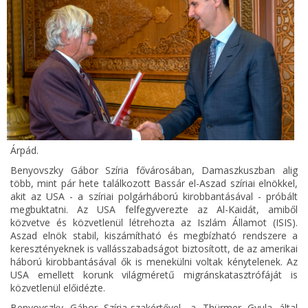
Árpád.
Benyovszky Gábor Szíria fővárosában, Damaszkuszban alig
több, mint pár hete találkozott Bassár el-Aszad szíriai elnökkel,
akit az USA - a szíriai polgárháború kirobbantásával - próbált
megbuktatni. Az USA felfegyverezte az Al-Kaidát, amiből
közvetve és közvetlenül létrehozta az Iszlám Államot (ISIS).
Aszad elnök stabil, kiszámítható és megbízható rendszere a
keresztényeknek is vallásszabadságot biztosított, de az amerikai
háború kirobbantásával ők is menekülni voltak kénytelenek. Az
USA emellett korunk világméretű migránskatasztrófáját is
közvetlenül előidézte.
Benyovszky Gábor Szíria-szakértővel, a Thürmer Gyula által