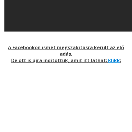
A Facebookon
ismét megszakításra került az élő
adás.
De ott is újra indítottuk, amit itt láthat:
klikk
: