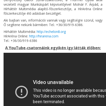
vezetett magyar Munkáspárt képviselőjével Molnár F. Árpád, a
Hírháttér Multimédia alapító-főszerkesztője, a HírAréna Online
főszerkesztője élő adásban beszélget.
Aki bajban van, információi vannak vagy segítségre szorul, vagy
Ő segítene nekünk bármiben: Tel.: +36/30/919-6386.
Hírháttér Multimédia:
http://echelon8.org
HírAréna Online:
http://hirarena.com
Tel.: +36/30/919-6386
A YouTube-csatornáink egyikén így látták élőben: