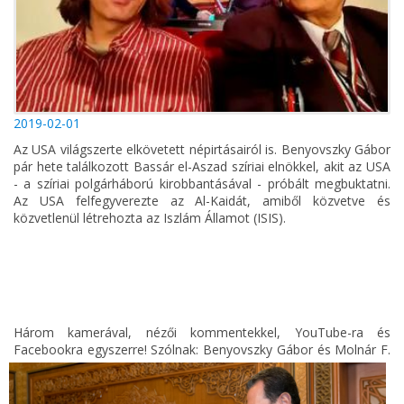
2019-02-01
Az USA világszerte elkövetett népirtásairól is. Benyovszky Gábor
pár hete találkozott Bassár el-Aszad szíriai elnökkel, akit az USA
- a szíriai polgárháború kirobbantásával - próbált megbuktatni.
Az USA felfegyverezte az Al-Kaidát, amiből közvetve és
közvetlenül létrehozta az Iszlám Államot (ISIS).
Három kamerával, nézői kommentekkel, YouTube-ra és
Facebookra egyszerre! Szólnak:
Benyovszky Gábor és Molnár F.