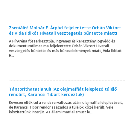
Zseniális! Molnár F. Árpád feljelentette Orbán Viktort
és Vida Ildikót Hivatali vesztegetés bűntette miatt!
A HírAréna főszerkesztője, ingyenes és keresztény jogvédő és
dokumentumfilmes ma feljelentette Orbán Viktort Hivatali
vesztegetés bűntette és más bűncselekmények miatt, Vida Ildikót
H...
Tántoríthatatlanul! (Az olajmaffiát leleplező túlélő
rendőrt, Karancsi Tibort kérdeztük)
Kevesen élték túl a rendszerváltozás utáni olajmaffia leleplezéseit,
de Karancsi Tibor rendőr százados a túlélők közé került. Vele
készítettünk interjút. Az állami maffializmust le...