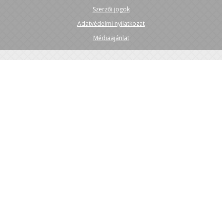
Szerzői jogok
Adatvédelmi nyilatkozat
Médiaajánlat