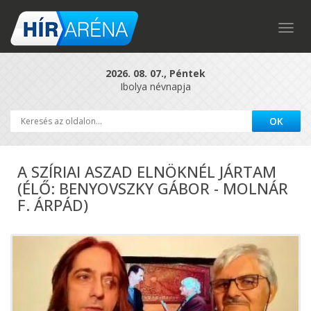
Togg
navig
2026. 08. 07., Péntek
Ibolya névnapja
A SZÍRIAI ASZAD ELNÖKNÉL JÁRTAM
(ÉLŐ: BENYOVSZKY GÁBOR - MOLNÁR
F. ÁRPÁD)