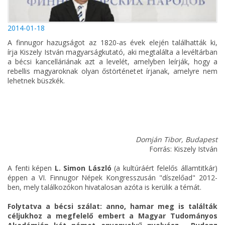
2014-01-18
A finnugor hazugságot az 1820-as évek elején találhatták ki,
írja Kiszely István magyarságkutató, aki megtalálta a levéltárban
a bécsi kancelláriának azt a levelét, amelyben leírják, hogy a
rebellis magyaroknak olyan őstörténetet írjanak, amelyre nem
lehetnek büszkék.
Domján Tibor, Budapest
Forrás: Kiszely István
A fenti képen
L. Simon László
(a kultúráért felelős államtitkár)
éppen a VI. Finnugor Népek Kongresszusán "díszelőad" 2012-
ben, mely találkozókon hivatalosan azóta is kerülik a témát.
Folytatva a bécsi szálat: anno, hamar meg is találták
céljukhoz a megfelelő embert a Magyar Tudományos