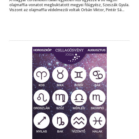
olajmaffia-vonatot megbuktatott megyei főügyész, Szeszák Gyula.
Viszont az olajmaffia védelmezői voltak Orbán Viktor, Pintér Sá...