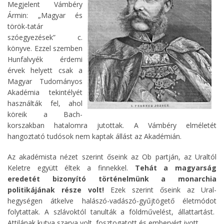
Megjelent Vámbéry
Ármin: „Magyar és
török-tatár
szóegyezések” c.
könyve. Ezzel szemben
Hunfalvyék érdemi
érvek helyett csak a
Magyar Tudományos
Akadémia tekintélyét
használták fel, ahol
köreik a Bach-
korszakban hatalomra jutottak. A Vámbéry elméletét
hangoztató tudósok nem kaptak állást az Akadémián.
Az akadémista nézet szerint őseink az Ob partján, az Uraltól
Keletre együtt éltek a finnekkel.
Tehát a magyarság
eredetét bizonyító történelmünk a monarchia
politikájának része volt!
Ezek szerint őseink az Ural-
hegységen átkelve halászó-vadászó-gyűjtögető életmódot
folytattak. A szlávoktól tanulták a földművelést, állattartást.
Attilának kutya szarva volt, fosztogatott és embervért ivott.