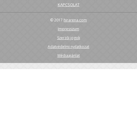
KAPCSOLAT
© 2017
hirarena.com
Impresszum
Szerzői jogok
Adatvédelmi nyilatkozat
Médiaajánlat