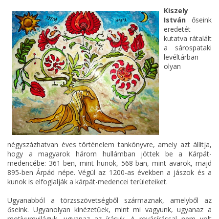
Kiszely
István
őseink
eredetét
kutatva rátalált
a sárospataki
levéltárban
olyan
négyszázhatvan éves történelem tankönyvre, amely azt állítja,
hogy a magyarok három hullámban jöttek be a Kárpát-
medencébe: 361-ben, mint hunok, 568-ban, mint avarok, majd
895-ben Árpád népe. Végül az 1200-as években a jászok és a
kunok is elfoglalják a kárpát-medencei területeiket.
Ugyanabból a törzsszövetségből származnak, amelyből az
őseink. Ugyanolyan kinézetűek, mint mi vagyunk, ugyanaz a
motívumviláguk, ugyanaz az írásuk. A rovásírással nem volt