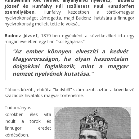
Akadémián két német anyanyelvű nyelvész, Budenz
József és Hunfalvy Pál (született Paul Hunsdorfer)
személyében.
Hunfalvy kezdetben a török-magyar
nyelvrokonságot támogatta, majd Budenz hatására a finnugor
nyelvrokonság mellett tette le voksát.
Budnez József,
1870-ben egyébként a következőket írta egy
magánlevelében egy finn "kollégájának":
"Az ember könnyen elveszíti a kedvét
Magyarországon, ha olyan haszontalan
dolgokkal foglalkozik, mint a magyar
nemzet nyelvének kutatása."
Többek között, ebből a "kedvből" származott aztán a következő
századok hivatalos magyar történelme.
Tudományos
körökben éles vita
indult a török és
finnugor eredet
kérdésében.