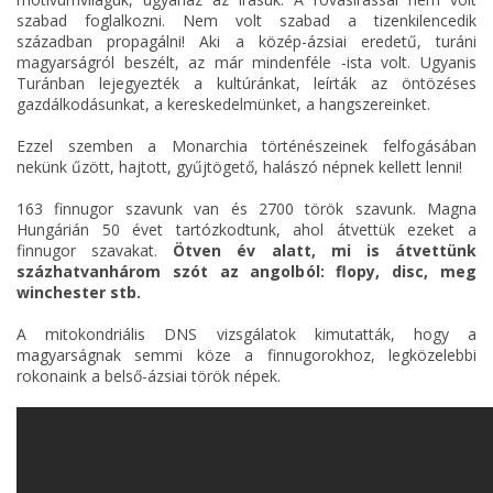
szabad foglalkozni. Nem volt szabad a tizenkilencedik
században propagálni! Aki a közép-ázsiai eredetű, turáni
magyarságról beszélt, az már mindenféle -ista volt. Ugyanis
Turánban lejegyezték a kultúránkat, leírták az öntözéses
gazdálkodásunkat, a kereskedelmünket, a hangszereinket.
Ezzel szemben a Monarchia történészeinek felfogásában
nekünk űzött, hajtott, gyűjtögető, halászó népnek kellett lenni!
163 finnugor szavunk van és 2700 török szavunk. Magna
Hungárián 50 évet tartózkodtunk, ahol átvettük ezeket a
finnugor szavakat.
Ötven év alatt, mi is átvettünk
százhatvanhárom szót az angolból: flopy, disc, meg
winchester stb.
A mitokondriális DNS vizsgálatok kimutatták, hogy a
magyarságnak semmi köze a finnugorokhoz, legközelebbi
rokonaink a belső-ázsiai török népek.