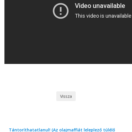
Vissza
Tántoríthatatlanul! (Az olajmaffiát leleplező túlélő