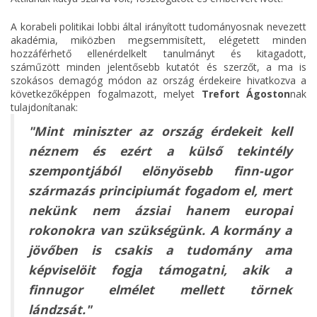
A korabeli politikai lobbi által irányított tudományosnak nevezett
akadémia, miközben megsemmisített, elégetett minden
hozzáférhető ellenérdelkelt tanulmányt és kitagadott,
száműzött minden jelentősebb kutatót és szerzőt, a ma is
szokásos demagóg módon az ország érdekeire hivatkozva a
következőképpen fogalmazott, melyet
Trefort Ágoston
nak
tulajdonítanak:
"Mint miniszter az ország érdekeit kell
néznem és ezért a külső tekintély
szempontjából elönyösebb finn-ugor
származás principiumát fogadom el, mert
nekünk nem ázsiai hanem europai
rokonokra van szükségünk. A kormány a
jövőben is csakis a tudomány ama
képviselöit fogja támogatni, akik a
finnugor elmélet mellett törnek
lándzsát."