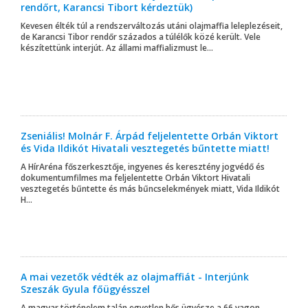
rendőrt, Karancsi Tibort kérdeztük)
Kevesen élték túl a rendszerváltozás utáni olajmaffia leleplezéseit,
de Karancsi Tibor rendőr százados a túlélők közé került. Vele
készítettünk interjút. Az állami maffializmust le...
Zseniális! Molnár F. Árpád feljelentette Orbán Viktort
és Vida Ildikót Hivatali vesztegetés bűntette miatt!
A HírAréna főszerkesztője, ingyenes és keresztény jogvédő és
dokumentumfilmes ma feljelentette Orbán Viktort Hivatali
vesztegetés bűntette és más bűncselekmények miatt, Vida Ildikót
H...
A mai vezetők védték az olajmaffiát - Interjúnk
Szeszák Gyula főügyésszel
A magyar történelem talán egyetlen hős ügyésze a 66 vagon