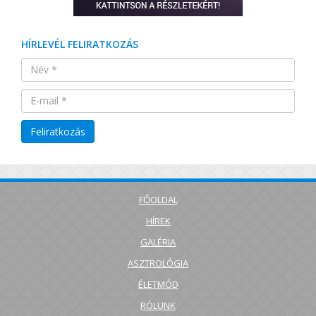
HÍRLEVÉL FELIRATKOZÁS
FŐOLDAL
HÍREK
GALÉRIA
ASZTROLÓGIA
ÉLETMÓD
RÓLUNK