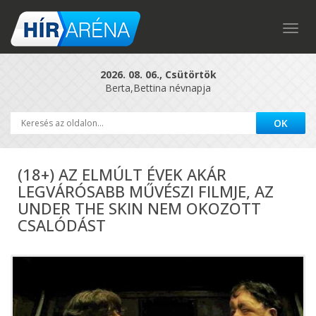
Togg
navig
2026. 08. 06., Csütörtök
Berta,Bettina névnapja
(18+) AZ ELMÚLT ÉVEK AKÁR
LEGVÁRÓSABB MŰVÉSZI FILMJE, AZ
UNDER THE SKIN NEM OKOZOTT
CSALÓDÁST