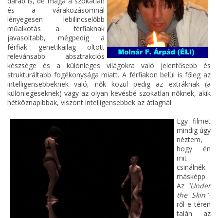
darab is, de maga a szokatlan
és a várakozásomnál
lényegesen lebilincselőbb
műalkotás a férfiaknak
javasoltabb, mégpedig a
férfiak genetikailag oltott
relevánsabb absztrakciós
készsége és a különleges világokra való jelentősebb és
strukturáltabb fogékonysága miatt. A férfiakon belül is főleg az
intelligensebbeknek való, nők közül pedig az extráknak (a
különlegeseknek) vagy az olyan kevésbé szokatlan nőknek, akik
hétköznapibbak, viszont intelligensebbek az átlagnál.
Egy filmet
mindig úgy
néztem,
hogy én
mit
csinálnék
másképp.
Az
"Under
the Skin"
-
ről e téren
talán az