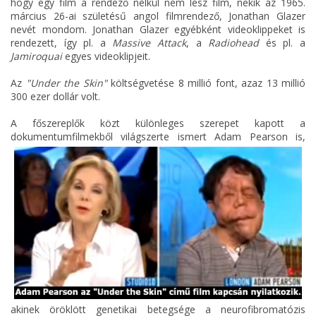
hogy egy film a rendező nélkül nem lesz film, nekik az 1965.
március 26-ai születésű angol filmrendező, Jonathan Glazer
nevét mondom. Jonathan Glazer egyébként videoklippeket is
rendezett, így pl. a
Massive Attack
, a
Radiohead
és pl. a
Jamiroquai
egyes videoklipjeit.
Az
"Under the Skin"
költségvetése 8 millió font, azaz 13 millió
300 ezer dollár volt.
A főszereplők közt különleges szerepet kapott a
dokumentumfilmekből világszerte ismert
Adam Pearson is,
akinek öröklött genetikai betegsége a neurofibromatózis