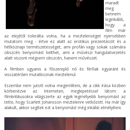
maradt
meg
bennem
leginkább,
hogy a
film már
az elejétől tolerálta volna, ha a meztelenséget nyersebben
mutatom meg - értve ez alatt az erotikus prezentációt és a
hétköznapi természetességet, ami profán vagy sokak számára
obszcén benyomást kelthet, ami a művészi hangulatvezetés
alatt viszont mégsem obszcén, hanem művészet.
A filmben ugyanis a főszereplő nő és férfiak egyaránt és
visszatérően mutatkoznak meztelenül.
Eszembe nem jutott volna megemlíteni, de a cikk írása közben
körbenézve az Interneten, meglepetéssel látom: a
filmkritikusokra világszerte az egyik legmélyebb benyomást az
tette, hogy Scarlett Johansson meztelenre vetkőzött. Ha már így
alakult, akkor segítek ezt a benyomást még inkább elmélyíteni.