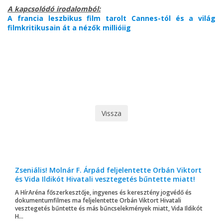
A kapcsolódó irodalomból:
A francia leszbikus film tarolt Cannes-tól és a világ
filmkritikusain át a nézők millióiig
Vissza
Zseniális! Molnár F. Árpád feljelentette Orbán Viktort
és Vida Ildikót Hivatali vesztegetés bűntette miatt!
A HírAréna főszerkesztője, ingyenes és keresztény jogvédő és
dokumentumfilmes ma feljelentette Orbán Viktort Hivatali
vesztegetés bűntette és más bűncselekmények miatt, Vida Ildikót
H...