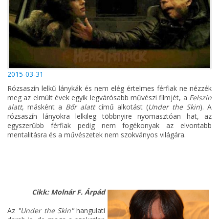
2015-03-31
Rózsaszín lelkű lánykák és nem elég értelmes férfiak ne nézzék
meg az elmúlt évek egyik legvárósabb művészi filmjét, a
Felszín
alatt
, másként a
Bőr alatt
című alkotást (
Under the Skin
). A
rózsaszín lányokra lelkileg többnyire nyomasztóan hat, az
egyszerűbb férfiak pedig nem fogékonyak az elvontabb
mentalitásra és a művészetek nem szokványos világára.
Cikk:
Molnár F. Árpád
Az
"Under the Skin"
hangulati