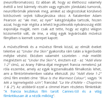
(neurofibromatosis). Ez abban áll, hogy az élethossz valamely
évétől a test bármely részén vagy egészén jóindulatú tumorok,
neurofibrómák jelennek meg, amiket az idegrostokat körülvevő
kötőszöveti sejtek túlburjánzása okoz. A fiatalember Adam
Pearson az "aki mer, az nyer" kategóriájába tartozik, hiszen
azzal, hogy már régóta a lehető legszélesebb nyilvánosság előtt
exponálja magát, nem csak azt tette, hogy az egész világon
közismertté vált, de íme, a világ egyik legvárósabb művészi
filmjében is kiemelt szerepet kapott.
A művészfilmek és a művészi filmek közül, az elmúlt éveket
tekintve az
"Under the Skin"
gyakorolta rám talán a legerősebb
mélybe vésést. Eközben valamiért szüntelen - már mielőtt
megnéztem az
"Under the Skin"
-t, éreztem ezt - az
"Adél élete
1-2"
című, az Arany Pálma-díjat megnyert francia remekmű jut
róla eszembe, amely az egyik legzseniálisabb filmalkotás lehet,
ami a filmtörténelemben valaha elkészült. (Az
"Adél élete 1-2"
című film eredeti címe
"Blue Is the Warmest Colour"
, vagyis
"A
kék a legmelegebb szín"
; franciául:
"La Vie d'Adèle – Chapitres
1 & 2"
). Az utóbbiról ezzel a címmel írtam részletes filmkritikát:
"
A francia leszbikus film tarolt Cannes-tól és a világ
filmkritikusain át a nézők millióiig
".