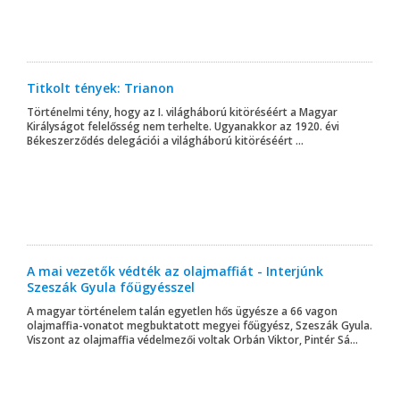
Titkolt tények: Trianon
Történelmi tény, hogy az I. világháború kitöréséért a Magyar
Királyságot felelősség nem terhelte. Ugyanakkor az 1920. évi
Békeszerződés delegációi a világháború kitöréséért ...
A mai vezetők védték az olajmaffiát - Interjúnk
Szeszák Gyula főügyésszel
A magyar történelem talán egyetlen hős ügyésze a 66 vagon
olajmaffia-vonatot megbuktatott megyei főügyész, Szeszák Gyula.
Viszont az olajmaffia védelmezői voltak Orbán Viktor, Pintér Sá...