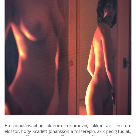
Ha populárisabban akarom reklámozni, akkor azt említem
először, hogy Scarlett Johansson a főszereplő, akik pedig tudják,